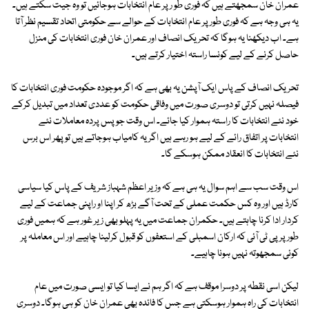
عمران خان سمجھتے ہیں کہ فوری طو رپر عام انتخابات ہوجائیں تو وہ جیت سکتے ہیں۔
یہ ہی وجہ ہے کہ فوری طور پر عام انتخابات کے حوالے سے حکومتی اتحاد تقسیم نظر آتا
ہے۔ اب دیکھنا یہ ہوگا کہ تحریک انصاف اور عمران خان فوری انتخابات کی منزل
حاصل کرنے کے لیے کونسا راستہ اختیار کرتے ہیں۔
تحریک انصاف کے پاس ایک آپشن یہ بھی ہے کہ اگر موجودہ حکومت فوری انتخابات کا
فیصلہ نہیں کرتی تو دوسری صورت میں وفاقی حکومت کو عددی تعداد میں تبدیل کرکے
خود نئے انتخابات کا راستہ ہموار کیا جائے۔ اس وقت جو پس پردہ معاملات نئے
انتخابات پر اتفاق رائے کے لیے ہو رہے ہیں اگر یہ کامیاب ہوجاتے ہیں تو پھر اس برس
نئے انتخابات کا انعقاد ممکن ہوسکے گا۔
اس وقت سب سے اہم سوال یہ ہی ہے کہ وزیر اعظم شہباز شریف کے پاس کیا سیاسی
کارڈ ہیں اور وہ کس حکمت عملی کے تحت آگے بڑھ کر اپنا او راپنی جماعت کے لیے
کردار ادا کرنا چاہتے ہیں۔ حکمران جماعت میں یہ پہلو بھی زیر غور ہے کہ ہمیں فوری
طور پر پی ٹی آئی کہ ارکان اسمبلی کے استعفوں کو قبول کرلینا چاہیے اور اس معاملہ پر
کوئی سمجھوتہ نہیں ہونا چاہیے۔
لیکن اسی نقطہ پر دوسرا موقف ہے کہ اگر ہم نے ایسا کیا تو ایسی صورت میں عام
انتخابات کی راہ ہموار ہوسکتی ہے جس کا فائدہ بھی عمران خان کو ہی ہوگا۔ دوسری