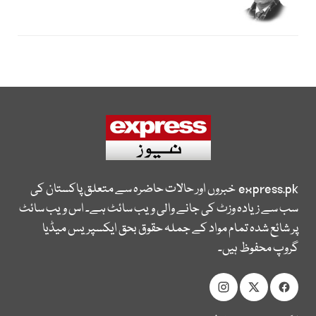
express.pk
خبروں اور حالات حاضرہ سے متعلق پاکستان کی
سب سے زیادہ وزٹ کی جانے والی ویب سائٹ ہے۔ اس ویب سائٹ
پر شائع شدہ تمام مواد کے جملہ حقوق بحق ایکسپریس میڈیا
گروپ محفوظ ہیں۔