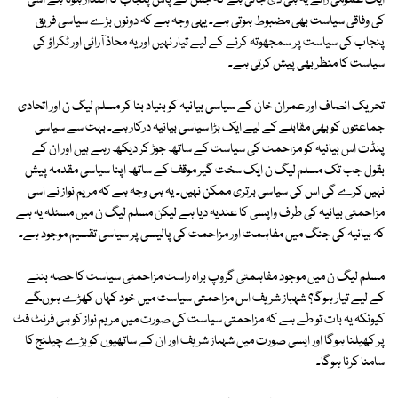
ایک عمومی رائے یہ ہی دی جاتی ہے کہ جس کے پاس پنجاب کا اقتدار ہوتا ہے اسی
کی وفاقی سیاست بھی مضبوط ہوتی ہے۔ یہی وجہ ہے کہ دونوں بڑے سیاسی فریق
پنجاب کی سیاست پر سمجھوتہ کرنے کے لیے تیار نہیں اور یہ محاذ آرائی اور ٹکراؤ کی
سیاست کا منظر بھی پیش کرتی ہے۔
تحریک انصاف اور عمران خان کے سیاسی بیانیہ کو بنیاد بنا کر مسلم لیگ ن اور اتحادی
جماعتوں کو بھی مقابلے کے لیے ایک بڑا سیاسی بیانیہ درکار ہے۔ بہت سے سیاسی
پنڈت اس بیانیہ کو مزاحمت کی سیاست کے ساتھ جوڑ کر دیکھ رہے ہیں اور ان کے
بقول جب تک مسلم لیگ ن ایک سخت گیر موقف کے ساتھ اپنا سیاسی مقدمہ پیش
نہیں کرے گی اس کی سیاسی برتری ممکن نہیں۔ یہ ہی وجہ ہے کہ مریم نواز نے اسی
مزاحمتی بیانیہ کی طرف واپسی کا عندیہ دیا ہے لیکن مسلم لیگ ن میں مسئلہ یہ ہے
کہ بیانیہ کی جنگ میں مفاہمت اور مزاحمت کی پالیسی پر سیاسی تقسیم موجود ہے۔
مسلم لیگ ن میں موجود مفاہمتی گروپ براہ راست مزاحمتی سیاست کا حصہ بننے
کے لیے تیار ہوگا؟ شہباز شریف اس مزاحمتی سیاست میں خود کہاں کھڑے ہوںگے
کیونکہ یہ بات تو طے ہے کہ مزاحمتی سیاست کی صورت میں مریم نواز کو ہی فرنٹ فٹ
پر کھیلنا ہوگا اور ایسی صورت میں شہباز شریف اور ان کے ساتھیوں کو بڑے چیلنج کا
سامنا کرنا ہوگا۔