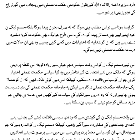
طرف وزیر داخلہ رانا ثناء اللہ کے بقول حکومتی حکمت عملی میں پنجاب میں گورنر راج
کی تجویز بھی زیر غور ہے۔
اگر ایسا ہوتا ہے تو اس مطلب یہی ہوگا کہ نہ صرف بحران پیدا ہوگا بلکہ مسلم لیگ ن
خود اپنے لیے بھی مسائل پیدا کرے گی۔ اسی طرح جو لوگ بھی حکومت کو یہ مشورہ
دے رہے ہیں کہ ان کو عدلیہ کہ اختیارات میں کمی کرنی چاہیے وہ بھی ان حالات میں
درست حکمت عملی نہیں ہوگی۔
اس لیے مسلم لیگ ن کو اس وقت سیاسی مہم جوئی سے زیادہ توجہ اس نقطہ پر دینی
ہوگی کہ ملک میں نئے انتخابات کے تناظر میں وہ کیا سیاسی حکمت عملی اختیار
کریں جو ان کو سیاسی فائدہ دے سکے۔ کیونکہ اس میں کوئی شک نہیں کہ ان کو عملا
ایک جارحانہ حکمت عملی درکار ہے لیکن یہ جارحانہ حکمت عملی کی بنیاد سیاست
ہونی چاہیے اور نہ کہ وہ اداروں سے ٹکراو کی سیاست کے کھیل میں حصہ بن جائیں جو
مزید مسائل کو جنم دینے کا سبب بن سکتا ہے۔
اس وقت مسلم لیگ ن کی کوشش ہے کہ وہ تنہا سیاسی فلائٹ لینے کے بجائے اپنے
اتحادی جماعتوں کی مشاورت سے آگے بڑھے۔ کیونکہ مسلم لیگ ن کو اندازہ ہے کہ جو
صورتحال اب ان کو سیاسی محاذ پر درپیش ہے اس میں اسے ہر صورت اپنے اتحادیوں