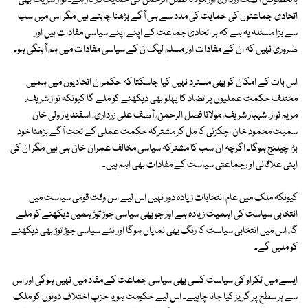
بالخصوص آصف زرداری اور مولانا فضل الرحمن کی حمایت درکار ہے۔ نواز شریف بھی
اتحادی جماعتوں کی حمایت کی مدد سے ہی آگے بڑھنا چاہتے ہیں مگر اس میں سب
سے بڑا مسئلہ یہ ہے کہ ہر اتحادی جماعت کے اپنے اپنے سیاسی مفادات ہیں اور
ضروری نہیں کہ ان کے مفادات اور مسلم لیگ ن کے سیاسی مفادات میں ہم آہنگی ہو۔
اس بات کے امکان کو بھی مسترد نہیں کیا جاسکتا کہ حکمران اتحادیوں میں ہمیں
مختلف حکمت عملیوں پر تضاد کا پہلو بھی دیکھنے کو ملے گا کیونکہ نواز شریف،
مریم نواز، شہباز شریف، مولانا فضل الرحمن، آصف علی زرداری، اسفند یار ولی خان
سمیت محمود خان اچکزئی کا مل کر مشترکہ حکمت عملی کے تحت آگے بڑھنا خود
بڑا چیلنج ہوگا۔ اگرچہ ان سب کا مشترکہ سیاسی مخالف عمران خان ہی ہیں مگر ان کی
اپنی علاقائی او رجماعتی سیاست کے مفادات بھی اہم ہیں۔
کیونکہ ملک میں عام انتخابات زیادہ دور نہیں اس لیے اس وقت قومی سیاست میں
انتخابی سیاست کی اہمیت زیادہ ہے اور جو بھی سیاسی جوڑ توڑ ہمیں دیکھنے کو ملے
گا، اس میں انتخابی سیاست کا رنگ بھی نمایاں ہوگا اور نئے سیاسی جوڑ توڑ بھی دیکھنے
کو ملیں گے۔
ایسے میں ٹکراو کی سیاست کسی بھی سیاسی جماعت کے مفاد میں نہیں ہوگی اور اس
سے ہر سطح پر گریز کیا جانا چاہیے۔ اس لیے حکومت ہو یا حزب اختلاف دونوں کو ملک