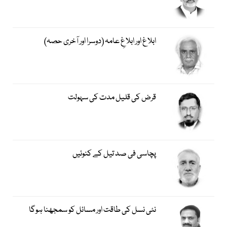
ابلاغ اور ابلاغِ عامہ (دوسرا اور آخری حصہ)
قرض کی قلیل مدت کی سہولت
پچاسی فی صد تیل کے کنوئیں
نئی نسل کی طاقت اور مسائل کو سمجھنا ہوگا