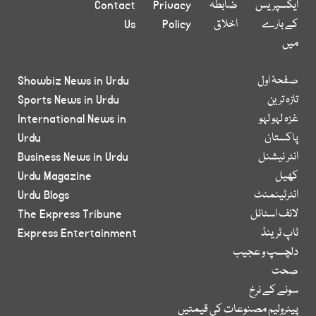
ایکسپریس
ضابطہ
Privacy
Contact
کے بارے
اخلاق
Policy
Us
میں
صفحۂ اول
Showbiz News in Urdu
تازہ ترین
Sports News in Urdu
غزہ لہو لہو
International News in
پاکستان
Urdu
انٹر نیشنل
Business News in Urdu
کھیل
Urdu Magazine
انٹرٹینمنٹ
Urdu Blogs
لائف اسٹائل
The Express Tribune
ٹاپ ٹرینڈ
Express Entertainment
دلچسپ و عجیب
صحت
سونے کے نرخ
پیٹرولیم مصنوعات کی قیمتیں