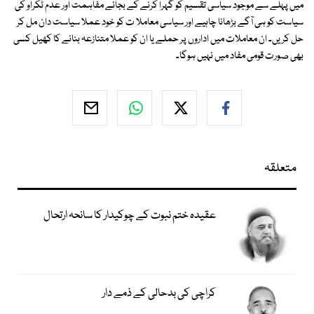
میں پہلے سے موجود سیاسی تقسیم کو گہرا کرنے کے بجائے مفاہمت اور عدم ٹکراو کی
سیاست کو ہی آگے بڑھانا چاہیے اور سیاسی معاملا ت کو خود عملا سیاست دان مل کر
حل کریں۔ ان معاملات میں اداروں پر حملے یا ان کو عملا متنازعہ بنانے کا کھیل کسی
بھی صورت قومی مفاد میں نہیں ہوگا۔
متعلقہ
عقیدہ ختم نبوت کے چوکیدار کا سانحہ ارتحال
کراچی کی بدحالی کے ذمے دار