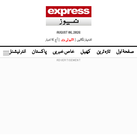
AUGUST 06, 2026
اشتہار لگائیں |
لائیو ٹی وی
| آج کا اخبار
صفحۂ اول
تازہ ترین
کھیل
خاص خبریں
پاکستان
انٹر نیشنل
ٹا