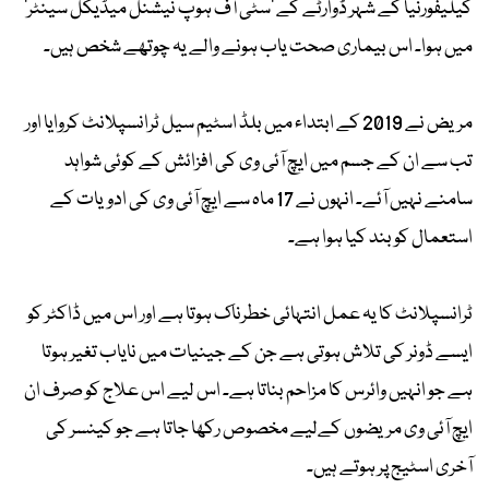
کیلیفورنیا کے شہر ڈوارٹے کے 'سٹی آف ہوپ نیشنل میڈیکل سینٹر'
میں ہوا۔ اس بیماری صحت یاب ہونے والے یہ چوتھے شخص ہیں۔
مریض نے 2019 کے ابتداء میں بلڈ اسٹیم سیل ٹرانسپلانٹ کروایا اور
تب سے ان کے جسم میں ایچ آئی وی کی افزائش کے کوئی شواہد
سامنے نہیں آئے۔ انہوں نے 17 ماہ سے ایچ آئی وی کی ادویات کے
استعمال کو بند کیا ہوا ہے۔
ٹرانسپلانٹ کا یہ عمل انتہائی خطرناک ہوتا ہے اور اس میں ڈاکٹر کو
ایسے ڈونر کی تلاش ہوتی ہے جن کے جینیات میں نایاب تغیر ہوتا
ہے جو انہیں وائرس کا مزاحم بناتا ہے۔ اس لیے اس علاج کو صرف ان
ایچ آئی وی مریضوں کےلیے مخصوص رکھا جاتا ہے جو کینسر کی
آخری اسٹیج پر ہوتے ہیں۔