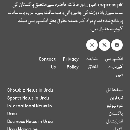
express.pk
خبروں اور حالات حاضرہ سے متعلق پاکستان کی
سب سے زیادہ وزٹ کی جانے والی ویب سائٹ ہے۔ اس ویب سائٹ
پر شائع شدہ تمام مواد کے جملہ حقوق بحق ایکسپریس میڈیا
گروپ محفوظ ہیں۔
ایکسپریس
ضابطہ
Privacy
Contact
کے بارے
اخلاق
Policy
Us
میں
صفحۂ اول
Showbiz News in Urdu
تازہ ترین
Sports News in Urdu
غزہ لہو لہو
International News in
پاکستان
Urdu
انٹر نیشنل
Business News in Urdu
کھیل
Urdu Magazine