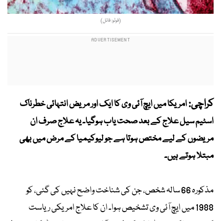
(فوٹو: فائل)
کراچی:
امریکا میں ایچ آئی وی کا ایک اور مریض انتہائی خطرناک
اسٹیم سیل علاج کے بعد صحت یاب ہوگیا۔ یہ علاج صرف ان
مریضوں کے لیے مختص ہوتا ہے جو لیوکیمیا کے مرض میں بھی
مبتلا ہوتے ہیں۔
مذکورہ 66 سالہ شخص، جن کی شناخت واضح نہیں کی گئی، کو
1988 میں ایچ آئی وی تشخیص ہوا۔ ان کا علاج امریکی ریاست