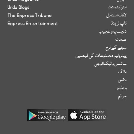
انٹرٹینمنٹ
Urdu Blogs
لائف اسٹائل
The Express Tribune
ٹاپ ٹرینڈ
Express Entertainment
دلچسپ و عجیب
صحت
سونے کے نرخ
پیٹرولیم مصنوعات کی قیمتیں
سائنس و ٹیکنالوجی
بلاگ
بزنس
ویڈیوز
جرائم