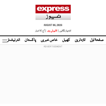
AUGUST 06, 2026
اشتہار لگائیں |
لائیو ٹی وی
| آج کا اخبار
صفحۂ اول
تازہ ترین
کھیل
خاص خبریں
پاکستان
انٹر نیشنل
ٹا