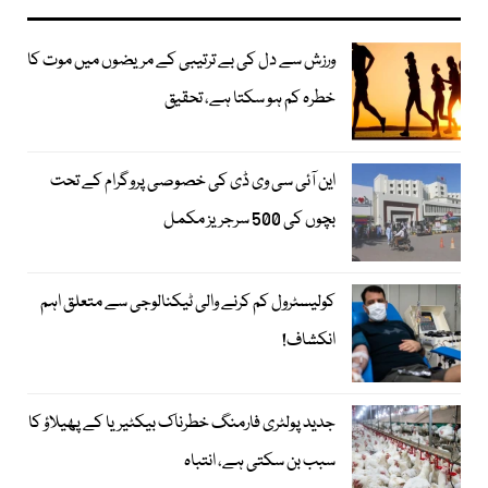
ورزش سے دل کی بے ترتیبی کے مریضوں میں موت کا
خطرہ کم ہو سکتا ہے، تحقیق
این آئی سی وی ڈی کی خصوصی پروگرام کے تحت
بچوں کی 500 سرجریز مکمل
کولیسٹرول کم کرنے والی ٹیکنالوجی سے متعلق اہم
انکشاف!
جدید پولٹری فارمنگ خطرناک بیکٹیریا کے پھیلاؤ کا
سبب بن سکتی ہے، انتباہ