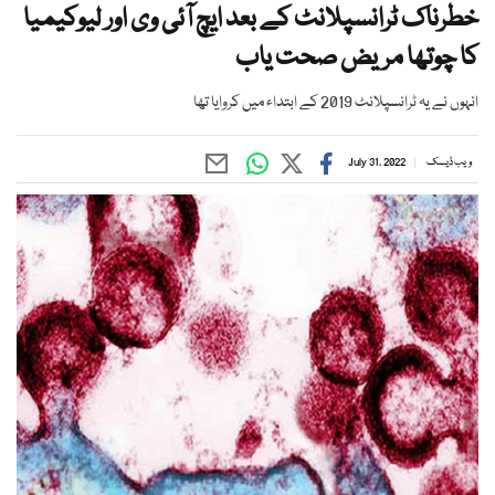
خطرناک ٹرانسپلانٹ کے بعد ایچ آئی وی اور لیوکیمیا
کا چوتھا مریض صحت یاب
انہوں نے یہ ٹرانسپلانٹ 2019 کے ابتداء میں کروایا تھا
ویب ڈیسک
July 31, 2022