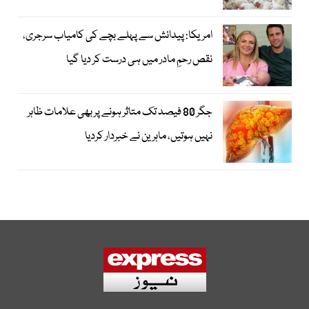
امریکا: پیدائش سے پہلے بچے کی کامیاب سرجری،
نقص رحمِ مادر میں ہی درست کر دیا گیا
جگر 80 فیصد تک متاثر ہونے پر بھی علامات ظاہر
نہیں ہوتیں، ماہرین نے خبردار کردیا