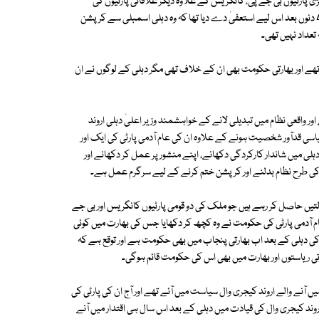
ی پارٹیوں بی جے پی، کانگریس کے علاوہ دیگر علاقائی پارٹیوں کی
حکومتیں تھیں۔ وزیر اعلیٰ دہلی اروند کیجری وال نے منتخب ہونے کے صرف 49 دنوں بعد اس لیے استعفیٰ دے دیا تھا کہ وہ دہلی اسمبلی سے کرپشن
عداد نہیں تھی۔
ہیں تھے اور بھارتی حکومت بھی ان کے خلاف تھی مگر دہلی کے لوگوں نے ان
نوں کے بعد اقتدار چھوڑنے والے اور واقعی نظام میں تبدیلی لانے کے خواہشمند وزیر اعلیٰ دہلی اروند
یاسی قدآور شخصیت ہونے کے علاوہ ان کی عام آدمی پارٹی کی ایک اور
لی میں شاندار کارکردگی دکھانے، اپنے منشور پر عمل کر دکھانے اور
لی کی طرح نظام بدلنے اور کرپشن ختم کرنے کے لیے سرگرم عمل ہے۔
لتیں حاصل کر رہے ہیں جو ملک کی دو قومی پارٹیوں کانگریس اور بی جے
ر عام آدمی پارٹی کی حکومت نے وہ کچھ کر دکھایا جس کی بھارت میں کوئی
 کی دہلی کے بعد اب بھارتی پنجاب میں بھی حکومت ہے اور توقع ہے کہ
تی ریاستوں اور بھارت میں بھی اس کی حکومت قائم ہوگی۔
ں آنے والے اروند کیجری وال سیاست میں آئے تھے اور آج ان کی پارٹی کی
روند کیجری وال کی قیادت میں دہلی کے بعد اس سال ہی اقتدار میں آنے