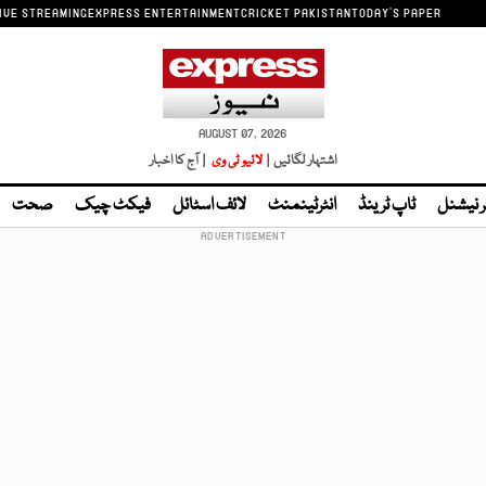
IVE STREAMING
EXPRESS ENTERTAINMENT
CRICKET PAKISTAN
TODAY'S PAPER
AUGUST 07, 2026
اشتہار لگائیں |
لائیو ٹی وی
| آج کا اخبار
ر نیشنل
ٹاپ ٹرینڈ
انٹرٹینمنٹ
لائف اسٹائل
فیکٹ چیک
صحت