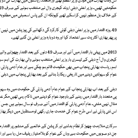
اس وقت بھارت میں مودی وزیر اعظم تھے اور متعدد ریاستوں میں بھارت کی دو بڑ
کے خلاف بل منظور نہیں کراسکے تھے کیونکہ ان کے پاس اسمبلی میں مطلوبہ ت
49 روزہ اقتدار میں وزیر اعلیٰ دہلی کوئی کارکردگی دکھانے کی پوزیشن میں ن
پر پھر بھاری اکثریت سے اعتماد کیا اور وہ دوبارہ وزیر اعلیٰ بن گئے تھے۔
2013 میں پہلی بار اقتدار میں آنے اور صرف 49 د
کیجری وال آج دہلی کے تیسری بار وزیر اعلیٰ منتخب ہونے والی بھارت کی اہم س
اہم ریاست بھارتی پنجاب میں بھی حکومت قائم ہو چکی ہے اور عام آدمی پارٹی دہ
عوام کو سہولتیں دینے میں تاریخی ریکارڈ بنانے کے بعد بھارتی پنجاب میں دہ
دہلی کے بعد اب بھارتی پنجاب کے عوام عام آدمی پارٹی کی حکومت میں وہ سہو
پی متعدد بار اقتدار میں رہنے کے باوجود عوام کو دینے میں ناکام رہی تھیں مگ
مثال نہیں ملتی۔ عام آدمی پارٹی کو اقتدار میں آئے صرف نو سال ہوئے ہیں جس
اس نئی پارٹی نے اسی طرح عوام کی خدمت جاری رکھی تو مستقبل میں دیگر بھار
سرکاری ملازمت چھوڑ کر نظام بدلنے اور کرپشن کے خاتمے کے منشور پر اقتدار می
جن دو صوبوں میں حکومت ہے وہاں کے عوام کو بلاامتیاز ریلیف مل رہا ہے اور ا