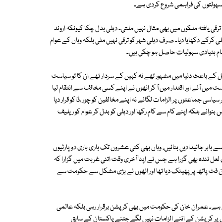
 سہولتوں کی فراہمی شروع کردی ہے۔
ی یافتہ ملکوں میں بھی مثال نہیں ملتی۔ دہلی بدل چکا کیونکہ اروند
 کرکے دکھایا دیا۔ صرف دہلی شہر کو ترقی نہیں ملی بلکہ وہاں کے عوام
ام بنیادی سہولیات حاصل ہو چکی ہیں۔
 کے باعث دنیا میں مشہور تھے نہ کہیں کے سردار تھے ان کا تو سیاست
 میں آئے اور اقتدار میں آ کر انھوں نے اپنے کسی مخالف سے انتقام لیا
 سیاسی جماعتوں پر الزامات لگائے نہ اپنے مخالفین کو چور ،ڈاکو قرار دیا
س بنوائے بلکہ اپنے کام سے کام رکھا اور دہلی کو بدل کر عوام کو ریلیف
اہر جائیدادیں بنائیں، وہاں بھی کئی عشروں تک باری باری دو پارٹیوں
اری لعل نندہ بھی گزرا ہے جس نے اپنا آخری وقت اتنی غربت میں گزارا کہ
ان فٹ پاتھ پر پھینک دیا تھا اور انھوں نے بڑی مشکل سے حکومت سے
ی ہے۔ عمران خان کی حکومت میں بھی کرپشن برقرار رہی بلکہ عالمی
 پر کرپشن کے اتنے الزامات نہیں لگے جتنے پاکستان کے سابق