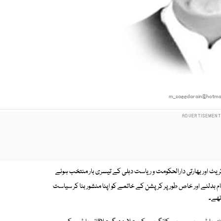
m_saeedarain@hotmai
پیدا ہونے والے 54 سالہ سابق بیورو کریٹ اور بھارتی دارالحکومت و ریاست دہلی کے تیسری بار منتخب ہونے
ظام بدلنے اور خاص طور پر کرپشن کے خاتمے کو اپنا منشور بنا کر سیاست