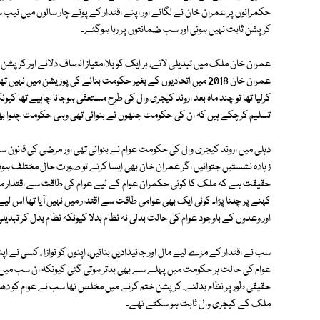
حکمرانوں پر عمران خان نے لگائے اور اپنے اقتدار کے پونے چار سالوں میں نی
کرپشن ثابت نہیں ہوئی اور سب ضمانتوں پر رہا ہوگئے۔
عمران خان ملک میں تبدیلی لانے، ہر ایک کو بلاامتیاز انصاف دلانے اور کرپشن خ
عمران خان 2018 میں اتحادیوں کے بغیر حکومت بنانے کی پوزیشن میں نہی
تسلیم کرچکے ہیں کہ ان کی حکومت جنھوں نے بنوائی تھی وہی حکومت چلوا ب
دہلی میں اروند کیجری وال کی حکومت عوام نے بنوائی تھی اور مرضی کی قانون ساز
حقیقت ہے کہ ملک کا کوئی حکمران عوام کے لیے عوام کی طاقت سے اقتدار میں نہی
کہنے پر چلنا پڑا۔ کوئی ایک بھی عوامی طاقت سے اقتدار میں نہیں آیا تھا اس ل
اور وعدوں کے باوجود عوام کی حالت بدلی نہ نظام بدلا کیونکہ نظام بدل کر تبدی
سب نے اقتدار کے مزے لیے مال اور جائیدادیں بنائیں، اپنوں کو نوازا ، کسی نے اپن
عوام کی حالت ہر حکومت میں پہلے سے بھی بدتر ہوتی گئی کیونکہ ان سب میں کوئی ا
حقیقی طور پر نظام بدلنے، کرپشن ختم کرنے میں مخلص تھا سب نے عوام کو دھوکا د
ملک کے کیجری وال ثابت ہو سکتے تھے۔