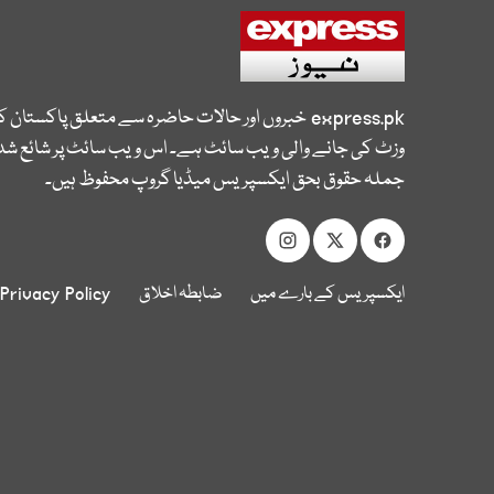
express.pk
خبروں اور حالات حاضرہ سے متعلق پاکستان 
وزٹ کی جانے والی ویب سائٹ ہے۔ اس ویب سائٹ پر شائع شدہ
جملہ حقوق بحق ایکسپریس میڈیا گروپ محفوظ ہیں۔
ایکسپریس کے بارے میں
ضابطہ اخلاق
Privacy Policy