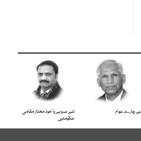
بے چارے عوام
نئے صوبے یا خود مختار مقامی
حکومتیں