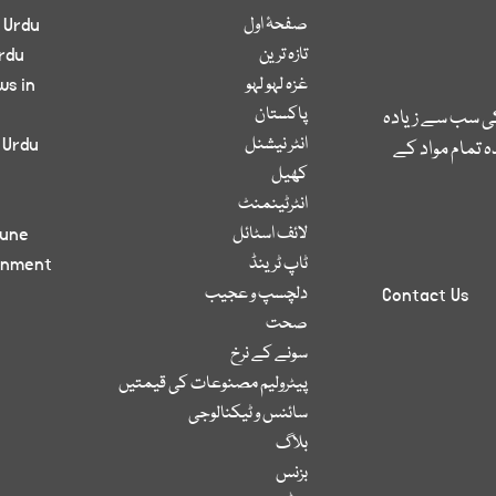
صفحۂ اول
 Urdu
تازہ ترین
rdu
غزہ لہو لہو
ws in
پاکستان
کی سب سے زیادہ
انٹر نیشنل
 Urdu
 تمام مواد کے
کھیل
انٹرٹینمنٹ
لائف اسٹائل
bune
ٹاپ ٹرینڈ
inment
دلچسپ و عجیب
Contact Us
صحت
سونے کے نرخ
پیٹرولیم مصنوعات کی قیمتیں
سائنس و ٹیکنالوجی
بلاگ
بزنس