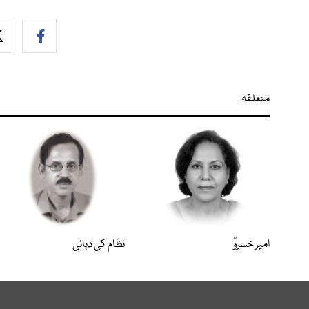
متعلقہ
امیر خسروؒ
نظام کی دہائی