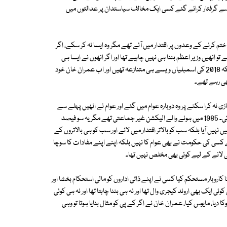
ب سے گرفتار کرائے گئے کسی ایک مخالف سیاستدان پر عدالتوں میں
تم کرنے کے وعدوں پر اقتدار میں آئے تھے مگر وہ ایسا نہ کر سکے، اگر
ں تھے تو انھیں وزیر اعظم بننا ہی نہیں چاہیے تھا اور اگر انھوں نے ایسا ہی
کرلیا تھا تو چند ماہ بعد اروند کیجری وال کی طرح مستعفی ہوجانا چاہیے تھا کیونکہ 2018 کی اسمبلیاں ویسے ہی متنازعہ تھیں اور اب عمران خان خود
ھی رہے تھے۔
ی نہ کرا سکنے پر وہ دوبارہ عوام میں گئے اور عوام نے انھیں پہلے سے
زیادہ نشستیں جتوائیں اگر عمران خان بھی ایسا کرتے تو صورت حال مختلف ہوتی۔ 1985 میں ہونے والے الیکشن غیر جماعتی تھے مگر یہ سو فیصد
ں آیا بلکہ سب کو بالاتر اقتدار میں لائے اور سب کو ہی بالاتروں کے
یے کسی کی حکومت نے بھی عوام کا نہیں بلکہ اپنے اپنے مفادات کا سوچا
لی لانے کے لیے کوئی بھی مخلص نہیں تھا۔
ا کاروبار مستحکم کیا کسی نے اپنے ذاتی اداروں کو مالی استحکام بخشا اور
یک بھی اروند کیجری وال تھا اور نہ ہی بننا چاہتا تھا اور نہ ہی کوئی
یا، مایوس کیا، عمران خان نے اگر کے پی کو مثال بنایا ہوتا تو وہی