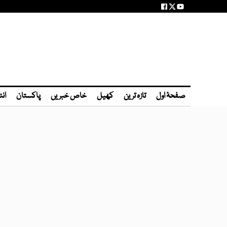
صفحۂ اول
تازہ ترین
کھیل
خاص خبریں
پاکستان
انٹ