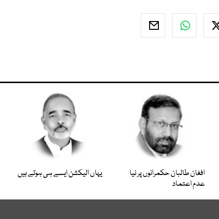
افغان طالبان حکمرانوں پر نیا
یہاں الیکشن ایسے ہی ہوتے ہیں
عدم اعتماد