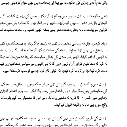
والی عام آدمی پارٹی کی حکومت نے بھارتی پنجاب میں بھی عوام کو دہلی جیسی
دہلی حکومت نے سات سالوں میں وہ کچھ کر دکھایا جس کی بھارت کیا دنیا کے ترق
کیجری وال نے دعوے نہیں کیے تھے۔ انھوں نے انگریزوں کا نظام دہلی میں تبدیلی
کو تین سو یونٹ ماہانہ بجلی مفت ملتی ہے بلکہ انھیں تعلیم و صحت سمیت تم
اروند کیجری وال نہ سیاسی شخصیت تھے نہ بڑے جاگیردار اور صنعتکار۔ وہ کھیل
سے تعلق ہی نہیں تھا۔ وہ اپنے عوام کی حالت دیکھ کر نظام بدلنے کے لیے سیاست
نہ انھیں گرفتار کرایا۔ انھوں نے مودی کی وفاقی حکومت کو اپنا دشمن بنایا نہ دیگر
نہ کہا کہ مخالفین کو این آر او نہیں دوں گا نہ ہی انھوں نے سیاسی مخالفین پر کی
دے کر دکھا دیا اور ثابت کر دکھایا کہ کوئی کام کرنا چاہے تو سب کرسکتا ہے۔
بھارت میں پاکستان سے زیادہ کرپشن تھی جہاں حکمرانوں نے مال بنایا۔ ملک سے ب
کی حکومتیں رہیں مگر وہاں دو بار اقتدار میں رہنے والا ایک ایسا وزیر اعظم گلز
بڑھاپے میں کمرے کا کرایہ نہ ملنے پر مالک نے اس کا معمولی سا گھریلو سام
پانچ سو روپے ماہانہ وظیفہ قبول کیا تھا۔
بھارت کی طرح پاکستان میں بھی کرپشن اور سیاسی عدم استحکام رہا اور اب بھ
اداروں کے مطابق اس میں اضافہ ہی ہوا۔ بھارتی سیاسی جماعتوں کے حکمرانوں