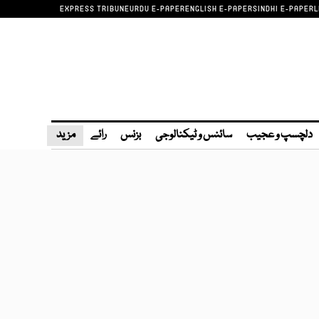
EXPRESS TRIBUNE
URDU E-PAPER
ENGLISH E-PAPER
SINDHI E-PAPER
L
دلچسپ و عجیب
سائنس و ٹیکنالوجی
بزنس
رائے
مزید