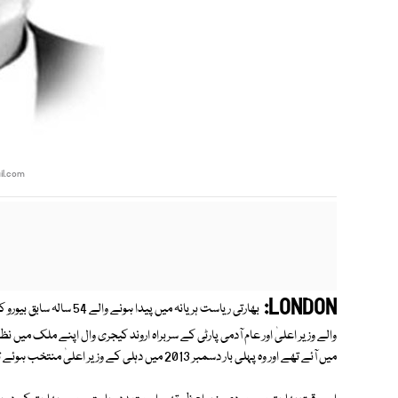
l.com
LONDON:
بھارتی ریاست ہریانہ میں 
والے وزیر اعلیٰ اور عام آدمی پارٹی کے سربراہ اروند کیجری وال اپنے ملک میں ن
میں آئے تھے اور وہ پہلی بار دسمبر 2013 میں دہلی کے وزیر اعلیٰ منتخب ہوئے تھے۔