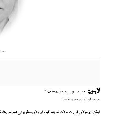
l.com
لاہور:
عجب دستور ہے ہمارے ملک کا
جو جیتا وہ ہارا اور جو ہارا وہ جیتا
لیکن 26 جولائی کی رات حالات نے پلٹا کھایا اور بالائی سطر پر درج شعر نے اپنا رنگ اس طرح بدلا۔