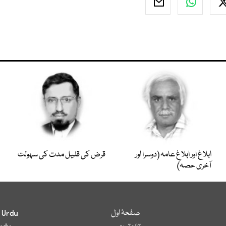
ابلاغ اور ابلاغِ عامہ (دوسرا اور
قرض کی قلیل مدت کی سہولت
آخری حصہ)
صفحۂ اول
 Urdu