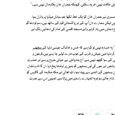
 کوئی طاقت نہیں خرید سکتی، کیونکہ عمران خان بکاؤ مال نہیں ہے۔''
ام شیخ عکرمہ سعید صبری نے عمران خان کو ایک خط لکھا جو سوشل میڈیا پر وائرل ہوا،
ں لیکن ہمارے دل آپ کے اور پاکستانی قوم کے ساتھ ہیں۔ ہم تو دعاگو
بح دعاؤں میں یاد کرنے والے مسجد اقصیٰ کے امام کی دعائیں رنگ لے
' یہ خسارہ نہیں تو کیا ہے کہ خس و خاشاک جیسی دنیا کے پیچھے
لا کر دنیا میں عیش و طرب کے خوب مزے لوٹے جا رہے ہیں۔فرعون و
 کے سوا کچھ نہیں ہے، آج بددیانتی، بے حیائی عروج پر ہے اور حضرت
رشتوں نے جوں کی توں بستیوں کو زمین پر اوندھا پٹخ دیا، ان کا نام و نشان
De) یا بحرِ میّت کہا جاتا ہے جو ان بستیوں کے الٹنے سے پیدا ہوا۔ اللہ تعالیٰ نے مکہ مکرمہ کے کافروں کو
یے شام جاتے ہو تو یہ تمہارے راستے میں پڑتا ہے، تمہیں اس سے عبرت