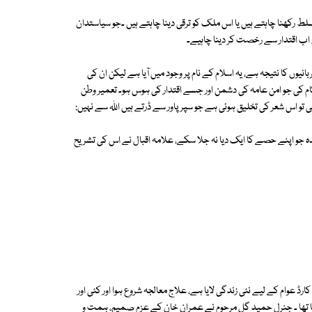
مسلط رکھنا چاہتے ہیں یا اس ملک کو ترقی دینا چاہتے ہیں ۔جو سیاستدان
یں اب اقتدار سے رخصت کر دینا چاہیے۔
انیوں کا نتیجہ ہے، یہ اسلام کے نام پر وجود میں آیا ہے لیکن ان کی
کام کی جو امن عامہ کی دشمن اور جسے اقتدار کی ہوس ہو۔ تعمیر وطن
تو اس شعر کی تخلیق ہوئی ہے جو سپر پاور سے ڈرتے ہیں اللہ سے نہیں:
ئدہ جو اپنے حصے کا ایک دیا نہ جلا سکے، علامہ اقبال نے اس کی تشریح
کارڈ عوام کے لیے نئی زندگی لایا ہے، علاج معالجہ شروع ہوا اور کئی اور
 تھا ۔ جنرل حمید گل مرحوم نے عمران خان کے عزم صمیم، ہمت و