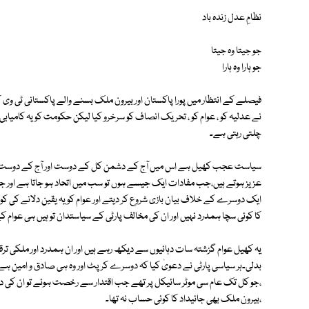
نظامِ عدل زندہ باد
جو جیتا وہ جیتا
جو ہارا وہ ہارا
فیصلے کے انتظار میں پورا پاکستان اور بیرون ملک بسنے والے پاکستانی ٹی وی ک
نے عدلیہ کو ، عوام کو ، تحریک انصاف کو سرخرو کیا لیکن حکومت کو یہ کامیاب
چلتی رہتی ہے۔
سیاست عجب کھیل ہے اس میں آج کے دشمن کل کے دوست اور آج کے دوست ک
عزیز ہوتے ہیں،جب مفادات ایک جیسے ہوں تو سب میں اتحاد ہو جاتا ہے اور جب مفا
ایک دوسرے کے خلاف بیان بازی شروع کر دیتے اور عوام کو یہ یقین دلانے کی ک
کا کوئی سچا ہمدرد نہیں اور ان کی مخالف پارٹی کے سیاستدان تو ہیں ہی عوام 
یہ کھیل عوام گزشتہ سات دہائیوں سے دیکھ رہے ہیں اور ان ہمدرد اور ملکی ترقی
بدلی۔ہر سیاسی پارٹی نے دعویٰ کیا کہ دوسرے کرپٹ اور وہ ہی صادق و امین ہے۔
،جو کل تک عام سی موٹر سائیکل پر تھے جب اقتدار سے رخصت ہوئے تو ان کی دول
،بیرون ملک بھی جائیداد کا کوئی حساب نہ تھا۔