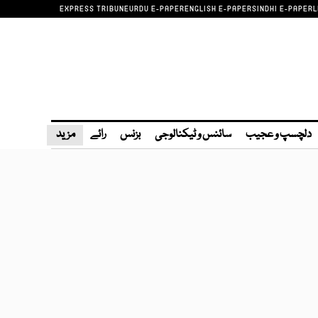
EXPRESS TRIBUNE
URDU E-PAPER
ENGLISH E-PAPER
SINDHI E-PAPER
L
دلچسپ و عجیب
سائنس و ٹیکنالوجی
بزنس
رائے
مزید