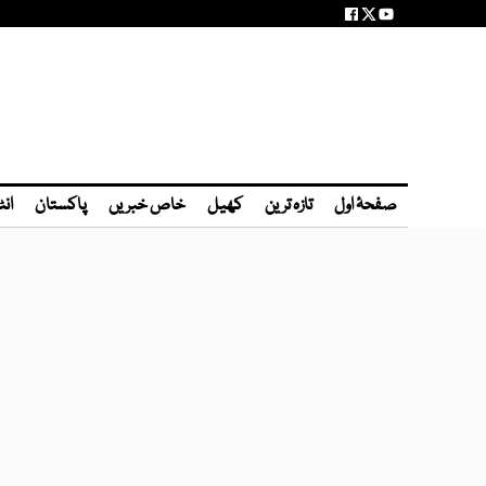
صفحۂ اول
تازہ ترین
کھیل
خاص خبریں
پاکستان
انٹ