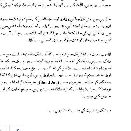
حوصلے اور ایمانی طاقت کے لیے کہا تھا ''عمران خان کو امریکا تو کیا دنیا کی
حال ہی میں یعنی 26 جولائی 2022 کو مسجد اقصیٰ کے ام
انھوں نے عمران خان کو دعائیں دیتے ہوئے کہا ہے کہ ''ہم بیت المقدس میں ہی
ہیں اللہ تعالیٰ آپ کی حفاظت فرمائے اور پاکستان کو سازشوں سے بچائے۔'' ہر ص
آئیں اور عمران خان کو عزت و توقیر اور بڑی کامیابی سے نوازا۔
اللہ رب العزت نے قرآن پاک میں فرمایا ہے کہ ''بے شک انسان خسارے میں ہے'
بھاگ رہے ہیں، دولت کی طلب نے اندھا اور بہرہ کردیا ہے اور اپنے ضمیر کو س
نمرود اور شداد اور دوسرے سلاطین کی زندگیوں سے سبق حاصل نہ کرنا بدنصیبی
لوط علیہ السلام کا دور در آیا ہے۔ اللہ نے قوم لوط پر اس طرح عذاب نازل کیا کہ ف
مٹ گیا، کہا جاتا ہے بحرِ مردار جسے (ad Sea
توجہ دلاتے ہوئے فرمایا ہے کہ ''یہ علاقہ تم سے دور نہیں، جب تم تجارت کے ل
حاصل کرنی چاہیے۔''
بے شک یہ عبرت کی جا ہے تماشا نہیں ہے۔