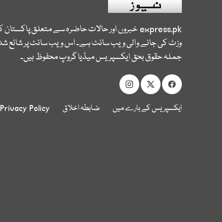
express.pk
خبروں اور حالات حاضرہ سے متعلق پاکستان 
وزٹ کی جانے والی ویب سائٹ ہے۔ اس ویب سائٹ پر شائع شدہ
جملہ حقوق بحق ایکسپریس میڈیا گروپ محفوظ ہیں۔
ایکسپریس کے بارے میں
ضابطہ اخلاق
Privacy Policy