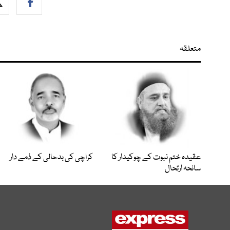
متعلقہ
عقیدہ ختم نبوت کے چوکیدار کا
کراچی کی بدحالی کے ذمے دار
سانحہ ارتحال