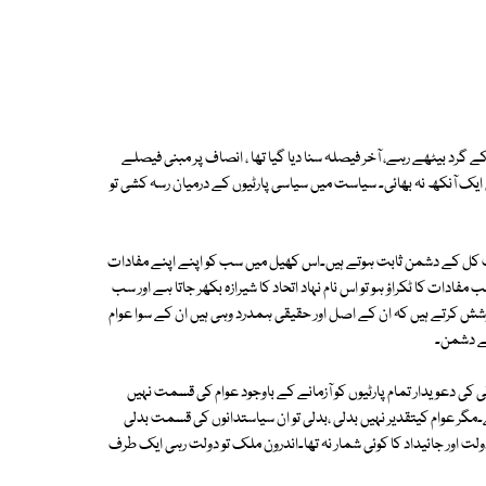
ے گرد بیٹھے رہے، آخر فیصلہ سنا دیا گیا تھا ، انصاف پر مبنی فیصلے
ی ایک آنکھ نہ بھائی۔ سیاست میں سیاسی پارٹیوں کے درمیان رسہ کشی تو
ل کے دشمن ثابت ہوتے ہیں۔اس کھیل میں سب کو اپنے اپنے مفادات
دات کا ٹکراؤ ہو تو اس نام نہاد اتحاد کا شیرازہ بکھر جاتا ہے اور سب
وشش کرتے ہیں کہ ان کے اصل اور حقیقی ہمدرد وہی ہیں ان کے سوا عوام
کے دشمن۔
 کی دعویدار تمام پارٹیوں کو آزمانے کے باوجود عوام کی قسمت نہیں
مگر عوام کیتقدیر نہیں بدلی ،بدلی تو ان سیاستدانوں کی قسمت بدلی
ت اور جائیداد کا کوئی شمار نہ تھا۔اندرون ملک تو دولت رہی ایک طرف