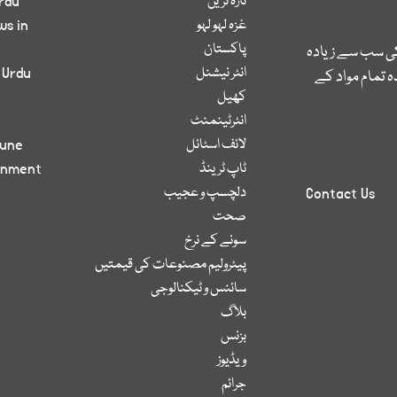
تازہ ترین
rdu
غزہ لہو لہو
ws in
پاکستان
کی سب سے زیادہ
انٹر نیشنل
 Urdu
 تمام مواد کے
کھیل
انٹرٹینمنٹ
لائف اسٹائل
bune
ٹاپ ٹرینڈ
inment
دلچسپ و عجیب
Contact Us
صحت
سونے کے نرخ
پیٹرولیم مصنوعات کی قیمتیں
سائنس و ٹیکنالوجی
بلاگ
بزنس
ویڈیوز
جرائم