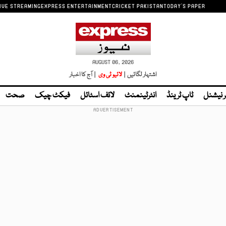
IVE STREAMING
EXPRESS ENTERTAINMENT
CRICKET PAKISTAN
TODAY'S PAPER
AUGUST 06, 2026
اشتہار لگائیں |
لائیو ٹی وی
| آج کا اخبار
ر نیشنل
ٹاپ ٹرینڈ
انٹرٹینمنٹ
لائف اسٹائل
فیکٹ چیک
صحت