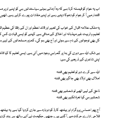
اب یہ عوام کو فیصلہ کرنا ہے کہ وہ آزمائے ہوئے سیاستدانوں ہی کو اپنے اوپر 
اقتدار میں آ کر عوام کو دھوکا دیتے رہے اور اپنے مفادات پورے کرتے رہے ،انھ
یہ ملک علامہ اقبال کے خواب کی تعبیر اور قائد اعظم اور ان کے رفقا کی عظیم قرب
تعلیم و تربیت غیر مہذبانہ اور اخلاق کے منافی ہے، کہنے کو ایسی قیادت کس 
کل بھی نوجوانوں کے دم سے ہوئی اور آج بھی ہو گی۔ کمزور مسلمانوں کے لیے ہی 
بے شک اللہ سے دوری کی بنا پر گمراہی وجود میں آتی ہے، ایسی تعلیم کا کیا فا
اپنی شاعری کے ذریعے کی ہے:
اللہ سے کرے دور تو تعلیم بھی فتنہ
املاک بھی اولاد بھی جاگیر بھی فتنہ
ناحق کے لیے اٹھے تو شمشیر بھی فتنہ
شمشیر ہی کیا نعرۂ تکبیر بھی فتنہ
آج پھر احساس پروگرام اور ہیلتھ کارڈ کو دوبارہ سے جاری کردیا گیا ہے، یہ ہیلتھ 
فلاحی ادارے حرکت میں آگئے ہیں۔ جنھیں حکومت نے آتے ساتھ ہی بند کردیا