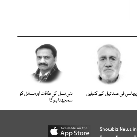
پچاسی فی صد تیل کے کنوئیں
نئی نسل کی طاقت اور مسائل کو
سمجھنا ہوگا
Showbiz News in