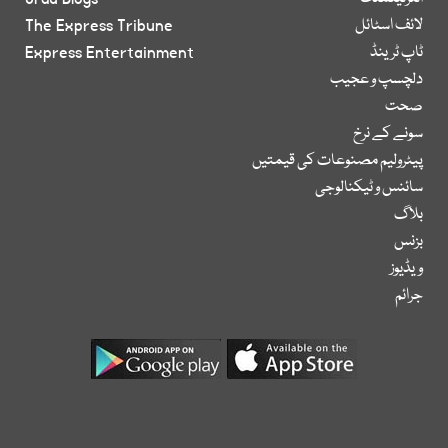
لائف اسٹائل
The Express Tribune
ٹاپ ٹرینڈ
Express Entertainment
دلچسپ و عجیب
صحت
سونے کے نرخ
پیٹرولیم مصنوعات کی قیمتیں
سائنس و ٹیکنالوجی
بلاگ
بزنس
ویڈیوز
جرائم