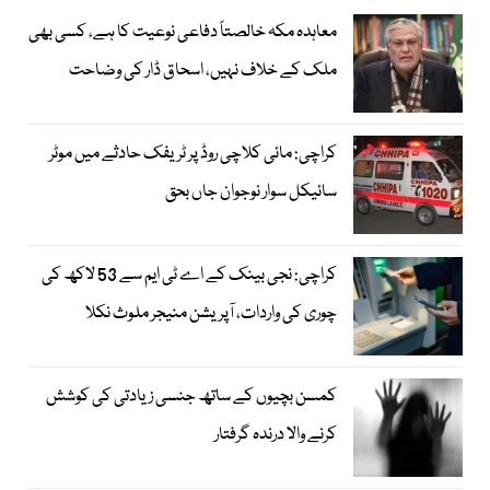
معاہدہ مکہ خالصتاً دفاعی نوعیت کا ہے، کسی بھی
ملک کے خلاف نہیں، اسحاق ڈار کی وضاحت
کراچی: مائی کلاچی روڈ پر ٹریفک حادثے میں موٹر
سائیکل سوار نوجوان جاں بحق
کراچی: نجی بینک کے اے ٹی ایم سے 53 لاکھ کی
چوری کی واردات، آپریشن منیجر ملوث نکلا
کمسن بچیوں کے ساتھ جنسی زیادتی کی کوشش
کرنے والا درندہ گرفتار