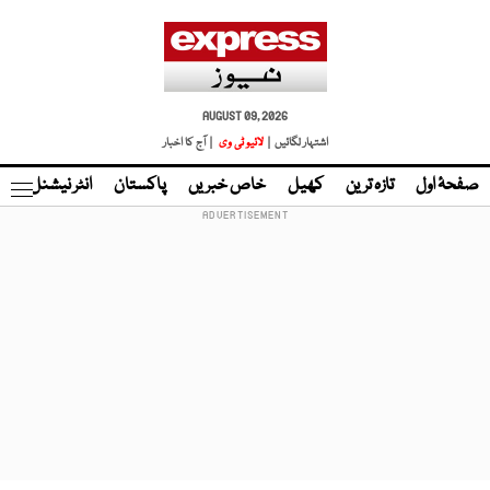
AUGUST 09, 2026
اشتہار لگائیں |
لائیو ٹی وی
| آج کا اخبار
صفحۂ اول
تازہ ترین
کھیل
خاص خبریں
پاکستان
انٹر نیشنل
ٹا