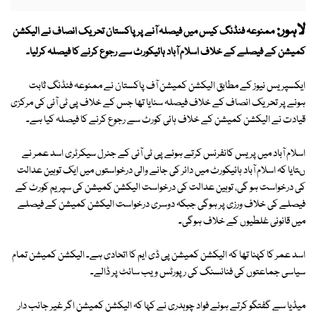
لاہور:
ممنوعہ فنڈنگ کیس میں فیصلہ آنے پر پاکستان تحریک انصاف نے الیکشن
کمیشن کے فیصلے کے خلاف اسلام آباد ہائیکورٹ سے رجوع کرنے کا فیصلہ کرلیا۔
ایکسپریس نیوز کے مطابق الیکشن کمیشن آف پاکستان نے ممنوعہ فنڈنگ ثابت
ہونے پر تحریک انصاف کے خلاف فیصلہ سنایا تھا جس کے خلاف پی ٹی آئی کی مرکزی
قیادت نے الیکشن کمیشن کے خلاف ہائی کورٹ سے رجوع کرنے کا فیصلہ کیا ہے۔
اسلام آباد میں پریس کانفرنس کرتے ہوئے پی ٹی آئی کے جنرل سیکرٹری اسد عمر نے
ںتایا کہ اسلام آباد ہائیکورٹ میں دائر کی جانے والی درخواستوں میں ایک توہین عدالت
کی درخواست ہو گی، توہین عدالت کی درخواست الیکشن کمیشن کی سپریم کورٹ کے
فیصلے کی خلاف ورزی پر ہوگی جبکہ دوسری درخواست الیکشن کمیشن کے فیصلے
میں قانونی غلطیوں کے خلاف ہوگی۔
اسد عمر کا کہنا تھا کہ الیکشن کمیشن پی ڈی ایم کا اتحادی ہے۔ الیکشن کمیشن تمام
سیاسی جماعتوں کی فنانسنگ کی رپورٹس ویب سائٹ پر ڈالے۔
میڈیا سے گفتگو کرتے ہوئے فواد چوہدری نے کہا کہ الیکشن کمیشن اگر غیر جانب دار