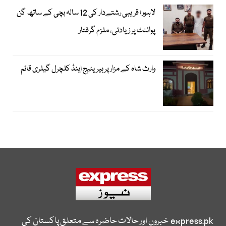
لاہور؛ قریبی رشتےدار کی 12 سالہ بچی کے ساتھ گن
پوائنٹ پر زیادتی، ملزم گرفتار
وارث شاہ کے مزار پر ہیریٹیج اینڈ کلچرل گیلری قائم
express.pk
خبروں اور حالات حاضرہ سے متعلق پاکستان کی