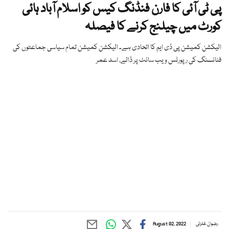
پی ٹی آئی کا فارن فنڈنگ کیس کو اسلام آباد ہائی
کورٹ میں چیلنج کرنے کا فیصلہ
الیکشن کمیشن پی ڈی ایم کا اتحادی ہے۔ الیکشن کمیشن تمام سیاسی جماعتوں کی
فنانسنگ کی رپورٹس ویب سائٹ پر ڈالے، اسد عمر
رضوان غلزئی
August 02, 2022