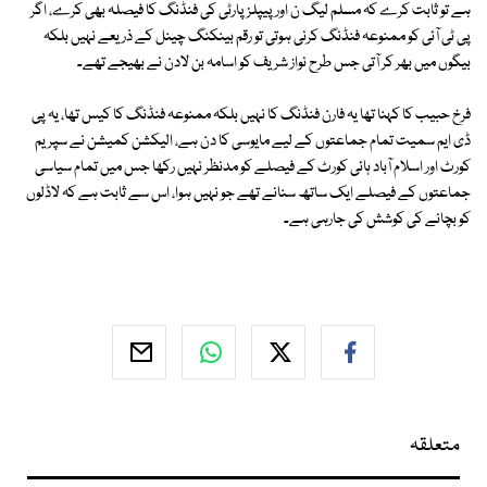
ہے تو ثابت کرے کہ مسلم لیگ ن اور پیپلزپارٹی کی فنڈنگ کا فیصلہ بھی کرے، اگر
پی ٹی آئی کو ممنوعہ فنڈنگ کرنی ہوتی تو رقم بینکنگ چینل کے ذریعے نہیں بلکہ
بیگوں میں بھر کر آتی جس طرح نواز شریف کو اسامہ بن لادن نے بھیجے تھے۔
فرخ حبیب کا کہنا تھا یہ فارن فنڈنگ کا نہیں بلکہ ممنوعہ فنڈنگ کا کیس تھا، یہ پی
ڈی ایم سمیت تمام جماعتوں کے لیے مایوسی کا دن ہے، الیکشن کمیشن نے سپریم
کورٹ اور اسلام آباد ہائی کورٹ کے فیصلے کو مدنظر نہیں رکھا جس میں تمام سیاسی
جماعتوں کے فیصلے ایک ساتھ سنانے تھے جو نہیں ہوا، اس سے ثابت ہے کہ لاڈلوں
کو بچانے کی کوشش کی جارہی ہے۔
متعلقہ