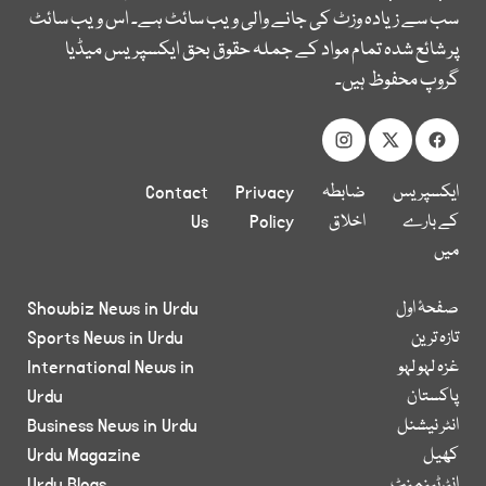
سب سے زیادہ وزٹ کی جانے والی ویب سائٹ ہے۔ اس ویب سائٹ
پر شائع شدہ تمام مواد کے جملہ حقوق بحق ایکسپریس میڈیا
گروپ محفوظ ہیں۔
ایکسپریس
ضابطہ
Privacy
Contact
کے بارے
اخلاق
Policy
Us
میں
صفحۂ اول
Showbiz News in Urdu
تازہ ترین
Sports News in Urdu
غزہ لہو لہو
International News in
پاکستان
Urdu
انٹر نیشنل
Business News in Urdu
کھیل
Urdu Magazine
انٹرٹینمنٹ
Urdu Blogs