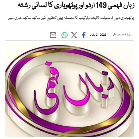
زباں فہمی 149 اردو اور پوٹھوہاری کا لسانی رشتہ
پوٹھوہاری میں تصنیف، تالیف وترتیب کا سلسلہ بھی تحقیق کے ساتھ ساتھ جاری ہے
سہیل احمد صدیقی
July 21, 2022