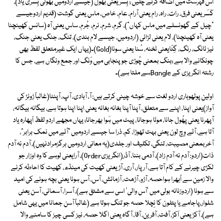
اس فہرست میں اضافہ کرتے چلیں ; بِسریعنی بھول (جیسے اردومیں بھولی بِسری یاد)،
کَسَریعنی فرق، رات، راہ، رام یعنی آرام، عام، خاص، ماس یعنی گوشت (قدیم اردوجیسے
"چیل کے گھونسلے میں ماس کہاں")، گرم، شرم، نرم، جُرم، ساس یعنی آہ (سانس کھینچنا
یعنی آہ کھینچنا)، لام یعنی لڑائی (اردومیں، جیسے لام بندی)، تنگ، جنگ یعنی جنگ،
نیز ٹانگ، رنگ، گِٹّایعنی ٹخنہ، سُنا یعنی سونا(Gold)۔(یہاں ایک غیرمتعلق لفظ بھی
چونکانے والا ہے ;بنگ بمعنی چُوڑی جو پنجابی میں وَنگ اور جمع ونگاں ہے، جس کا
رشتہ انگریزی کے Bangleسے ملتا ہے)۔
اولین پوٹھوہاری اردو لغت سے خوشہ چینی کرتے ہیں: آ، آبادی، آپ، آپنٹا(غالباً ڑونڑ کی
آواز)یعنی اپنا، اپنے سے متعلق، آپنا آپنا بغانہ بغانہ یعنی اپنا اپنا ہوتا ہے، بیگانہ بیگانہ،
آپھرنا یعنی پھُول جانا، موٹا ہوجانا، پیٹ میں ہَوا بھرجانا; یہاں مجھے اردو لفظ اَپھارہ یاد
آتا ہے، آٹے وِچ لون یعنی بہت تھوڑا، کم، ذرا سا جیسے اردومیں "آٹے میں نمک برابر"،
آخربمعنی مصیبت، تنگی، تکلیف اور جلدی(یہ معانی اردومیں ہرگزمرادنہیں)، آدم نہ آدم
ذات(اردو: آدم نہ آدم زاد)، آدمی بننا، آڈر(انگریزیOrder)، آرایعنی لوہے کا وہ اوزار جو
لکڑی چیرنے کے کام آتا ہے، آرپار، آری، آڑیعنی کھیت کی مینڈھ، کھیت کا احاطہ کرنے
والا زمین سے اُبھرا ہواحصہ، آڑو، آڑھت، آزمائش، آس، آس ہونا یعنی بچہ ہونے کی امید
سے ہونا (اردوزنانہ بولی میں 'آس والی' اسی سے مشتق ہے)، آسرا، آسمانی، آسن یعنی
شلوار،پاجامے یا پتلون کا نِچلا حصہ جو تنگ ہوتا ہے (غالباً آسن جمانا میں یہی شامل
ہے)، آکڑ یعنی اَکڑ، آفت، آفرین، آقا، آگاہ یعنی اگلا حصہ، نیز کسی چیز کا سامنے والا