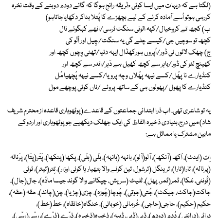
(لگتا ہے کہ دیہات میں ایسا کوئی طریقہ رائج ہوگا کہ گائے دودھ دوہنے کے وقت نخرہ
کررہی ہوتو اُسے آمادہ کرنے کے لیے بچھڑے کا پُتلا بناکر دکھایاجاتاہو)
ب) کجھ تے کروخیال/کہہ الونی سنگت ٹرسی/انھے کہگوئے نال
کچھ تو سوچیں جی/کیسے چلے گی یہ سنگت/چِیل اور اُلّو کی
ج) چھک لاٹوں نی ڈور/اُپروں ہورکھڈال ایہہ دنیا/تھئی وِچوں کچھ اور
کھینچ لٹو کی ڈور/باہر سے کچھ کھیل ہے دَہر/اندر سے کچھ اور
کنڈیارے نا پھُل/کسے نیہہ پھُلاں وچہ پرویا/کسے نیہہ پُچھیا مُل
کنڈیارے کا پھول /پھولوں ہی کے ساتھ پروئے /ناں کوئی پوچھے مول
یہ تو شاعری تھی، اب ذرا ابتدائی جماعتوں کے قاعدے(پوٹھوہاری قاعدہ از محترم شریف
شاد) میں درج،بنیادی ذخیرہ الفاظ کی ایک جھلک دیکھیے جو پوٹھوہاری اور اردوکے
مابین مشترک یا مماثل ہے:
اِٹ (اینٹ)، اَکھ (آنکھ)، آلو(آلو)، بانہہ (بانہہ)، بلّی (بلّی)، پکھا (پنکھا)، پَتَر(پتّا)، پرَنالہ
(پرنالہ)، تارا(تارا)، ترینگل (ترشول، تین کونے والا ہتھیاریا کوئی اوزار)، تِتر(تیتر)، ٹوٹی
(ٹُونٹی، نلکا)، ثمر(ثمر، پھل)، ثلیث (سریش، چپکانے والا گوند جیسا مادّہ)، جال(جال)،
جاکت(جاکٹ، جیکٹ)، جُتی(جوتی)، چُوچا(چُوزہ)، چڑی(چڑیا)، چن(چاند)، حقہ (حقہ)،
حکیم (حکیم)، حاجی(حاجی)، خُرمانی (خوبانی)، خنگاہ(خانقاہ)، خط(خط)،
دراٹی(درانتی)، دُدھ (دودھ)، ڈبی(ڈبی، ڈبیہ)، ذخیرہ(ذخیرہ)، ذرّے (ذرّے)، رسّی(رسّی)،