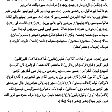
رنگ (رنگ)، رُمال(رومال)، رِچھ(ریچھ)، }حرف ڑے سے دولفظ شامل ہیں
جوخاکسارنے ماقبل، زباں فہمی بعنوان، ڑے سے پہاڑ، میں نقل کیے تھے، مگر یہاں غیر
متعلق ہیں۔یہ بات البتہ اظہر من الشمس ہے کہ حرف ڑے سے شروع ہونے والے الفاظ
غالباً سب سے زیادہ پوٹھوہاری ہی میں پائے جاتے ہیں۔{، زردی(زردی، انڈے کی زردی)،
زیور(زیور)، زنانی(زن، عورت)، سوتر(دھاگا، جسے کہیں کہیں سوتربھی کہاجاتا ہے)،
سپ(سانپ)، شملہ (شملہ، پگڑی کا)، شَکر(شکر)، شیشی(شیشی)، صبونڑ(صابن)،
صافہ (صافہ)، صندوق(صندوق)، ضعیف(ضعیف)، طبلہ (طبلہ)، ظروف(ظروف)،
عینک (عینک)، عطر(عطر)،
عربی (عرب، عربی)، غُلاب(گلاب)، غُلیل(غُلیل)، غُلاف(غَلاف)، فقیر(فقیر)،
فرش(فرش)، فراق(فراک)، قرآن (قرآن)، قائداعظم (قائداعظم)، قوّر(قبر)، کاں (کوّے)،
کلبوتر(کبوتر)، کُکڑ(مرغ، جسے ہمارے یہاں عوامی بول چال میں کُکڑ بھی کہتے
ہیں)،گاں (گائے)، گڈی(گاڑی، عوامی بول چال میں گڈّی بھی کہتے ہیں)، گُڈّی(گڑیا)،
لاٹُو(لٹو)، لیف (لحاف، رضائی)، لاری(لاری)، منجی (چارپائی، عوامی بول چال میں منجی
بھی کہتے ہیں)، مدہانڑیں (مدھانی)، ناکھ (ناک، ناشپاتی)، نمبو(لیموں، نیمبو)، نَک
(ناک)،ورقہ (ورق)، وکیل(وکیل)،ہار(ہار)، ہتھ(ہاتھ)، ہل (ہل)، (حرف ہمزہ سے کوئی لفظ
شروع نہیں ہوتا)، یخنی (یخنی)، یکّہ (یکّہ)۔