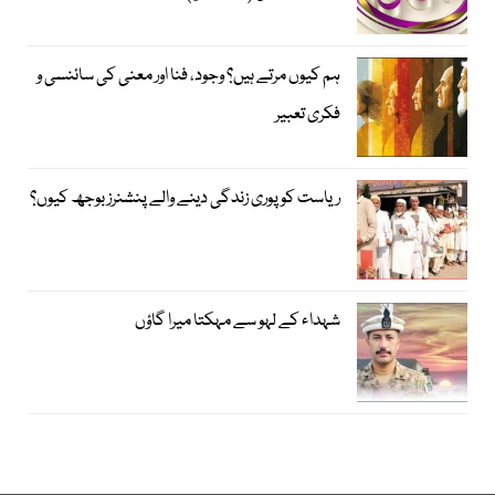
ہم کیوں مرتے ہیں؟ وجود، فنا اور معنی کی سائنسی و
فکری تعبیر
ریاست کو پوری زندگی دینے والے پنشنرز بوجھ کیوں؟
شہداء کے لہو سے مہکتا میرا گاؤں