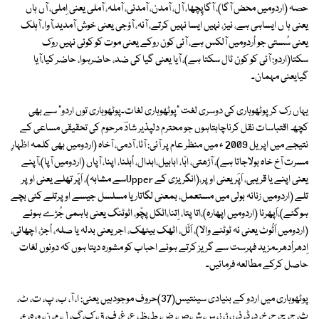
حصہ (اردومیں محض آگا)، آگاپِچھا، آل، آمدن، آمدنی، آملہ، آملی یعنی اِملی، آں ہاں
یعنی ہا ں ایساہی ہے، نیز، نہیں ایسا نہیں کرتے، آنہ، آؤجی یعنی خوش آمدید،آوا، آہلک
یعنی سُستی جو اُردومیں آلکس ہے، آئی کون روکے یعنی موت کو کوئی نہیں روک
سکتا(اردو: آئی کو کون ٹال سکتا ہے)، آیا یعنی گیا کی ضد، حاضرہوا، حاضر کیا،آیا
گیایعنی مہمان۔
یہاں رک کر پوٹھوہاری کی دوسری لغت "پوٹھوہاری لغات۔پوٹھوہاری توں اردو" سے بھی
کچھ اقتباسات نقل کرناچاہتاہوں جو محترم دلپذیر شادؔ مرحوم کی تحقیقی مساعی کے
نتیجے میں اپریل 2009 ء میں منظر عام پر آئی: آٹا، آدمی، آخاہ (اردومیں بھی کلمہ اظہارِ
مسرت آخ خاہ بولاجاتا ہے)، آڑھتی، ابّا، ابابیل،ابدال، اُبلنا، اپنا، آپاں (اردومیں آپا)،آپنے
یعنی اپنے یا قریبی، اَپَٖر یعنی اوپر،(انگریزی کے Upperسے مشابہ)، اَپَر تھلے یعنی اوپر
تلے (اردومیں زنانہ بولی میں مستعمل، بمعنی لگاتار یا مسلسل جیسے اوپرتلے کئی بچے
ہوگئے)،اَپھرنا (اردومیں اپھارہ)،اتا پتا، اِتنا،اٹکل پچّو، اٹوٹنگ یعنی باہمی جُڑے ہوئے
(اردومیں اَٹُوٹ یعنی نہ ٹوٹنے والا)، اَٹَل، اٹھک بیٹھک، اجریعنی بدلہ یا صلہ، اُجڑ، اچھائی،
اِدھراُدھر۔مزید فہرست سے گریز کرتے ہوئے احباب کو مشورہ دیتا ہوں کہ دونوں لغات
حاصل کرکے مطالعہ فرمائیں۔
پوٹھوہاری میں اردو کے بنیادی سینتیس(37)حروف موجودہیں یعنی: ا، آ، ب، پ، ت، ٹ،
ث، ج، چ، ح، خ، د، ڈ، ذ، ر، ڑ، ز، س، ش،ص، ض، ط،ظ، ع، غ، ف، ق، ک، گ، ل، م، ن، و، ہ، ء،