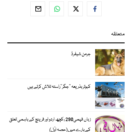
متعلقہ
جرمن شیفرڈ
کبوتر بذریعہ ’’جگر‘‘راستہ تلاش کرتے ہیں
زباں فہمی290 ;کچھ اردو اور فرینچ کے باہمی تعلق
کے بارے میں (حصہ اوّل)