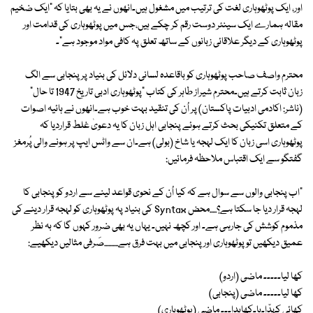
اور، ایک پوٹھوہاری لغت کی ترتیب میں مشغول ہیں۔انھوں نے یہ بھی بتایا کہ "ایک ضخیم
مقالہ ہمارے ایک سینئر دوست رقم کر چکے ہیں،جس میں پوٹھوہاری کی قدامت اور
پوٹھوہاری کے دیگر علاقائی زبانوں کے ساتھ تعلق پہ کافی مواد موجود ہے"۔
محترم واصف صاحب پوٹھوہاری کو باقاعدہ لسانی دلائل کی بنیاد پر پنجابی سے الگ
زبان ثابت کرتے ہیں۔محترم شیراز طاہر کی کتاب "پوٹھوہاری ادبی تاریخ 1947 تا حال"
(ناشر: اکادمی ادبیات پاکستان) پر اُن کی تنقید بہت خوب ہے۔انھوں نے ہائیہ اصوات
کے متعلق تکنیکی بحث کرتے ہوئے پنجابی اہل زبان کا یہ دعویٰ غلط قراردیا کہ
پوٹھوہاری اسی زبان کا ایک لہجہ یا شاخ (بولی) ہے۔ان سے واٹس ایپ پر ہونے والی پُرمغز
گفتگو سے ایک اقتباس ملاحظہ فرمائیں:
"اب پنجابی والوں سے سوال ہے کہ کیا اُن کے نحوی قواعد لینے سے اردو کوپنجابی کا
لہجہ قرار دیا جا سکتا ہے؟.....محض Syntax کی بنیاد پہ پوٹھوہاری کو لہجہ قرار دینے کی
مذموم کوشش کی جارہی ہے۔ اور کچھ نہیں۔ یہاں یہ بھی ضرور کہوں گا کہ بہ نظر
عمیق دیکھیں تو پوٹھوہاری اور پنجابی میں بہت فرق ہے..........صَرفی مثالیں دیکھیے:
کھا لیا۔۔۔۔۔ ماضی (اردو)
کھا لیا۔۔۔۔۔ ماضی (پنجابی)
کھائی کِہدّا۔یا۔کھاہدا۔۔۔ ماضی (پوٹھوہاری)