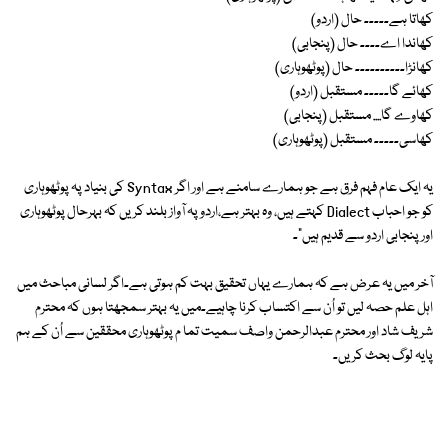
کھاتا ہے۔۔۔۔۔ حال (اردو)
کھاندا اے۔۔۔۔ حال (پنجابی)
کھانڑا۔۔۔۔۔۔۔۔۔۔ حال (پوٹھوہاری)
کھائے گا۔۔۔۔۔ مستقبل (اردو)
کھاوے گا.... مستقبل (پنجابی)
کھاسی۔۔۔۔۔ مستقبل (پوٹھوہاری)
یہ ایک عام فہم فرق ہے جو ہمارے سامنے ہے اور اگر Syntax کی بنیاد پہ پوٹھوہاری
کو جو احباب Dialect کہتے ہیں، وہ بہتر ہے،اردو پہ آواز بلند کریں کہ بہرحال پوٹھوہاری
اور پنجابی اردو سے قدیم ہیں"۔
آخر میں یہ عرض ہے کہ ہمارے یہاں تحقیق بہت کم ہوتی ہے۔اگر لسانی مباحث میں
اہل علم حصہ لیں تو اُن سے اکتساب کرنا چاہیے۔میں یہ بہتر سمجھتا ہوں کہ محترم
شریف شاد اور محترم عبدالرحمن واصف سمیت تما م پوٹھوہاری محققین سے اُن کے ہم
پایہ لوگ بحث کریں۔