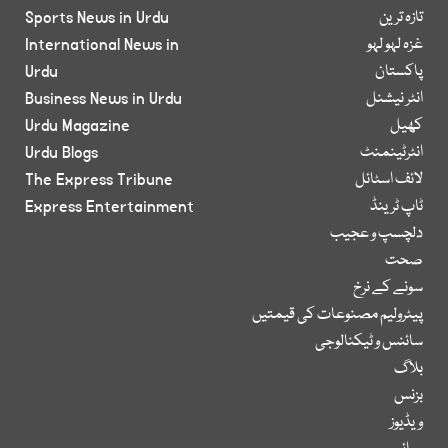
تازہ ترین
Sports News in Urdu
غزہ لہو لہو
International News in
پاکستان
Urdu
انٹر نیشنل
Business News in Urdu
کھیل
Urdu Magazine
انٹرٹینمنٹ
Urdu Blogs
لائف اسٹائل
The Express Tribune
ٹاپ ٹرینڈ
Express Entertainment
دلچسپ و عجیب
صحت
سونے کے نرخ
پیٹرولیم مصنوعات کی قیمتیں
سائنس و ٹیکنالوجی
بلاگ
بزنس
ویڈیوز