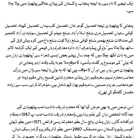
ایک لہجے کا نام ہے۔ یہ لہجہ پنجاب، پاکستان کے پہاڑی علاقے پوٹھوہار میں بولا جاتا
ہے۔
پنجابی کا پوٹھوہاری لہجہ تحصیل گوجر خان، تحصیل کلرسیداں، تحصیل کہوٹہ، تحصیل
کوٹلی ستیاں، تحصیل مری ضلع اسلام آباد، ضلع جہلم کی تحصیل سوہاوہ،اور آزاد کشمیر
کے مضافات ضلع بھمبر ضلع کوٹلی ضلع راولاکوٹ ضلع باغ میں کم و بیش فرق کے
ساتھ بولاجاتا ہے"۔(وِکی پیڈیاعرف آزاد دائرہ معارف)۔زباں فہمی کے ایک گزشتہ کالم
میں یہ بات لکھ چکا ہوں کہ چند سال پہلے بعض ایسے شعراء سے "پوٹھوہاری زبان ہے
کہ بولی" کے موضوع پر گفت وشُنےِد کا موقع ملا جو بہ یک وقت اردو، پنجابی اور
پوٹھوہاری میں رَواں ہیں اور اُن کا مؤقف یہی تھا کہ یہ بولی یا لہجہ ہے۔(ان میں بزرگ
معاصر محترم نسیم سحرمقیم راول پنڈی، محترم شاہین فصیح ربانی مقیم دِینہ اور
خوردمعاصر عزیزم حسنین ساحرمقیم بھاراکہو شامل ہیں۔ مؤخرالذکر نے سب سے زیادہ
مفصل گفتگو کی تھی)۔
اسی ضمن میں یہ بھی عرض کیا تھا کہ محترم شریف شادصاحب،پوٹھوہاری کے
جداگانہ تشخصِ زبان کے عَلم بردارہیں۔(محترم شریف شادصاحب: پ 1947ء،بمقام
دوراُفتادہ گاؤں، راول پنڈی، پانچ سال بطور معلم تدریسی فرائض، 1971ء میں بطور ڈیوٹی
آفیسرریڈیوپاکستان سے منسلک، 2007ء میں بطور ڈائریکٹر پروگرامز سبک دوش،
ریڈیوپاکستان راول پنڈی مرکز سے مقبول دیہاتی پوٹھوہاری پروگرام 'جمہورنِی وَاز' کی