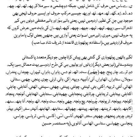
ی، ے۔اس میں حرف 'ش شامل نہیں، جبکہ دوچشمی ھ سے ملاکر، پھ، تھ، ٹھ، چھ،
دھ، ڈھ، ڑھ،کھ، لھ، مھ، نھ اور یھ جیسے مرکب حروف اور ایسے حروف تہجی بھی
موجود ہیں جن کی نظیر، اردومیں نہیں، یعنی ہائے ہوّز اور ہائے مختفی دونوں ہی کے
اشتراک سے ; پہھ، تہھ، ٹہھ، جہھ، چہھ، کہھ،لہھ۔ان کی بابت میں عرض کروں کہ
یہ حروف نہیں، میری رائے میں اصوات یعنی آوازیں ہیں جنھیں بعض لوگ یا ماہرین
حروف قراردیتے ہیں۔(استفادہ: پوٹھوہاری قاعدہ از شریف شاد صاحب)
لگے ہاتھوں پوٹھوہاری کی گنتی بھی پیش کرتاچلوں جو دیگر متعدد پاکستانی
وہندوستانی(نیز بعض دیگر) زبانوں اور بولیوں ہی کی طرح اردوسے بہت مماثل ہے: ہِک،
دو، ترے، چار، پنج، چھ(چھَے)، ست، اٹھ، نو، دس، یاہراں، باہراں، تیہراں، چوہداں، پندراں،
سوہلاں، ستاہراں، اٹھاہراں، اُنی/اُنیہہ، ویہہ، اِکی، بائی، ترئی، چوی، پنجی، چھبی، ستائی،
اٹھائی، اُنتی، تریہہ، اِکتی، بتی، تینتی، چونتی، پینتی، چھتی، سینتی، اٹھتی، اُنتاہلی، چاہلی،
اکتاہلی، بیتاہلی، تریتاہلی، چرتاہلی، پنجتاہلی، چھیتاہلی، سنتاہلی، اٹھتاہلی، اُنونجہ، پنجاہ،
اِکونجہ، بیونجہ، تریونجہ، چُرونجہ، پچ ونجہ، چھی ونجہ، ست ونجہ، اٹھ ونجہ، اُنا ہٹھ، سٹھ،
اِکاہٹھ، باہٹھ، ترینٹھ، چونٹھ، پینٹھ، چھیاٹھ، ستاہٹھ، اٹھاہٹھ،اُنہتر، ستر، اِکہتر، بہتّر،
ترہتر، چرہتر، پنجھتر، چھہتر، ستتر، اٹھہتر، اُناسی، اسّی، اِکاسی، باسی، تریاسی، چراسی،
پنجاسی، چھیاسی، ستاسی، اٹھاسی، اُنانویں،(یہ مستنصر حسین