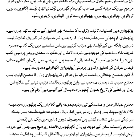
تارڑ صاحب اور نعیم بخاری صاحب، اپنی اردو گفتگو میں بھی بولتے ہیں، مگر طارق عزیز
مرحوم نے ایک مرتبہ کسی صاحب کو،نیلام گھر میں ٹوک دیا تھا)، نوّے، اِکانویں، بانویں،
تریانویں، چرانویں، پچانویں، چھیانویں، ستانویں، اٹھانویں، نڑینویں، سَو۔
پوٹھوہاری میں تصنیف، تالیف وترتیب کا سلسلہ بھی تحقیق کے ساتھ ساتھ جاری ہے۔
پوٹھوہاری کو پنجابی سے علےٰحدہ زبان قراردینے والے حضرات نے ناصرف لغات ترتیب
دی ہیں، بلکہ اس کے قواعد بھی مرتب کردیے ہیں۔اس سلسلے میں ایک کتاب محترم
شریف شاد صاحب کی موجودہے،ضرب الامثال اور حکایات سعدی ورومی پر مبنی کتب
بھی شریف شاد صاحب کی خامہ آرائی کا حصہ ہیں۔ اس باب میں ایک اور کتاب، جناب
فیصل عرفان کی تحقیق و تدوین پرمبنی "پوٹھوہاری اکھانڑ تے محاورے"ہے۔
ڈاکٹرزاہدحسن چغتائی صاحب نے فیصل عرفان کو پوٹھوہاری زبان کا محسن قراردیا ہے۔
محترم حبیب شاہ بخاری صاحب نے اولین پوٹھوہاری قاعدہ ترتیب دینے کے علاوہ اس
زبان اور خطے کی تاریخ بعنوان "پُٹھوہار: ماہ وسال کے آئینے میں" رقم کی ہے۔
محترم عبدالرحمن واصف ؔ کے تین اردومجموعہ ہائے کلام اور ایک پوٹھوہاری مجموعہ
کلام شایع ہوچکا ہے، (دونوں زبانوں میں ایک ایک مجموعہ غیرمطبوعہ ہے، جبکہ
سرائیکی سے بھی شغف رکھتے ہیں)،موصوف دونوں زبانوں میں ایک نئی (ڈھائی
مصرعی)صنف سخن کے موجد ہیں، اُن کاپوٹھوہاری قاعدہ زیر طبع ہے،جس کے حروف
تہجی اردو سے قریب تر ہیں،پوٹھوہاری اور اردو ضرب الامثال کے تقابل پہ ایک تصنیف