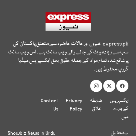
express.pk
خبروں اور حالات حاضرہ سے متعلق پاکستان کی
سب سے زیادہ وزٹ کی جانے والی ویب سائٹ ہے۔ اس ویب سائٹ
پر شائع شدہ تمام مواد کے جملہ حقوق بحق ایکسپریس میڈیا
گروپ محفوظ ہیں۔
ایکسپریس
ضابطہ
Privacy
Contact
کے بارے
اخلاق
Policy
Us
میں
صفحۂ اول
Showbiz News in Urdu