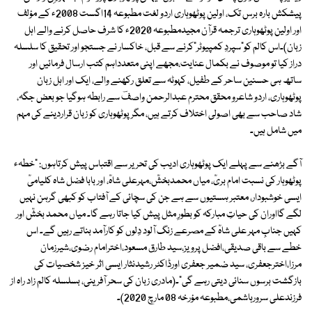
پیشکش بارہ برس تک، اولین پوٹھوہاری اردو لغت مطبوعہ 14اگست 2008ء کے مؤلف
اور اولین پوٹھوہاری ترجمہ قرآن مجیدمطبوعہ 2020ء کا شرف حاصل کرنے والے اہل
زبان)۔اس کالم کو"سپردِ کمپیوٹر"کرنے سے قبل، خاکسار نے جستجو اور تحقیق کا سلسلہ
دراز کیا تو موصوف نے بکمال عنایت،مجھے اپنی متعدداہم کتب ارسال فرمائیں اور
ساتھ ہی حسنین ساحر کے طفیل، کہوٹہ سے تعلق رکھنے والے، ایک اور اہل زبان
پوٹھوہاری، اردو شاعرو محقق محترم عبدالرحمن واصفؔ سے رابطہ ہوگیا جو بعض جگہ،
شاد صاحب سے بھی اصولی اختلاف کرتے ہیں، مگر پوٹھوہاری کو زبان قراردینے کی مہم
میں شامل ہیں۔
آگے بڑھنے سے پہلے ایک پوٹھوہاری ادیب کی تحریر سے اقتباس پیش کرتاہوں: "خطہء
پوٹھوہار کی نسبت امام بریؒ، میاں محمدبخشؒ،مہرعلی شاہؒ، اور بابا فضل شاہ کلیامیؒ
ایسی خوشبودار، معتبر ہستیوں سے ہے جن کی سچائی کے آفتاب کو کبھی گرہن نہیں
لگے گااوران کی حیاتِ مبارکہ کو بطورِ مثل پیش کیا جاتا رہے گا۔ میاں محمد بخشؒ اور
کہیں جنابِ مہر علی شاہؒ کے مصرعے زنگ آلود دِلوں کو کارآمد بناتے رہیں گے۔ اس
خطے سے باقی صدیقی،افضل پرویز،سید طارق مسعود،اخترامام رضوی،شیرزمان
مرزا،اخترجعفری، سید ضمیر جعفری اورڈاکٹر رشیدنثار ایسی اثر خیز شخصیات کی
بازگشت برسوں سنائی دیتی رہے گی"۔(مادری زبان کی سحر آفرینی، بسلسلہ کالم زاد راہ از
فرزندعلی سرورہاشمی،مطبوعہ مؤرخہ 08 مارچ 2020)۔