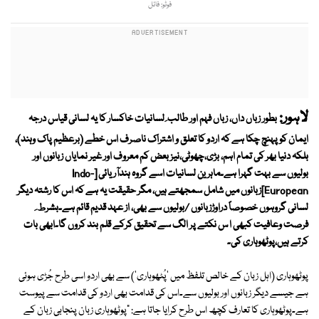
فوٹو: فائل
لاہور:
بطور زباں داں، زباں فہم اور طالب ِ لسانیات خاکسار کا یہ لسانی قیاس درجہ
ایمان کو پہنچ چکا ہے کہ اردو کا تعلق و اشتراک ناصرف اس خطے (برعظیم پاک وہند)،
بلکہ دنیا بھر کی تمام اہم، بڑی،چھوٹی،نیز بعض کم معروف اور غیر نمایاں زبانوں اور
بولیوں سے بہت گہرا ہے۔ماہرین لسانیات اسے گروہ ہندآریائی [Indo-
European]زبانوں میں شامل سمجھتے ہیں، مگر حقیقت یہ ہے کہ اس کا رشتہ دیگر
لسانی گروہوں خصوصاً دراوڑزبانوں /بولیوں سے بھی، از عہد قدیم قائم ہے۔بشرط ِ
فرصت وعافیت کبھی ا س نکتے پر الگ سے تحقیق کرکے قلم بند کروں گا۔ابھی بات
کرتے ہیں،پوٹھوہاری کی۔
پوٹھوہاری (اہل زبان کے خالص تلفظ میں 'پُٹھوہاری') سے بھی اردو اسی طرح جُڑی ہوئی
ہے جیسے دیگر زبانوں اور بولیوں سے۔اس کی قدامت بھی اردو کی قدامت سے پیوست
ہے۔پوٹھوہاری کا تعارف کچھ اس طرح کرایا جاتا ہے: "پوٹھوہاری زبان پنجابی زبان کے