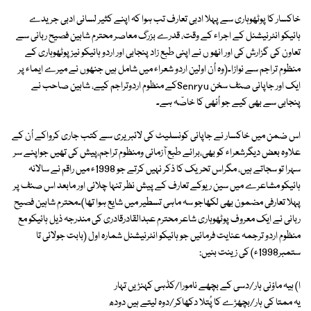
خاکسار کا پوٹھوہاری سے پہلا ادبی تعارف تب ہوا کہ اپنے کثیر لسانی ادبی جریدے
ہائیکو انٹرنیشنل کے اجراء کے وقت، قدرے بزرگ معاصر محترم شاہین فصیح ربانی سے
تعاون کی گزارش کی اور انھو ں نے اپنی طبع زاد پنجابی اور اردو ہائیکو نیز پوٹھوہاری کے
منظوم تراجم سے نوازا۔(وہ اُن اولین اردو شعراء میں شامل ہیں جنھوں نے میرے ایماء پر
ایک اور جاپانی صنف سخن Senryuکے منظوم اردوتراجم کیے، شاہین صاحب نے
پنجابی سے بھی کیے جو اُنھی کا خاصّہ ہے۔
اس ضمن میں خاکسار نے جاپانی کونسلیٹ کی لائبریری سے کتب جاری کرواکے اُن کے
علاوہ بعض دیگرشعراء کو بھی،برائے طبع آزمائی ومنظوم تراجم،پیش کی تھیں جواپنے سر
سہرا تو سجاتے ہیں، مگراس تحریک کا ذکر نہیں کرتے جو 1998ء میں راقم نے سالانہ
ہائیکو مشاعرے میں سین ریوکے تعارف کے پیش نظر تنہا چلائی اور مابعد اس صنف پر
پہلا تعارفی مضمون بھی لکھاجو سہ ماہی تسطیر میں شایع ہوا تھا)۔محترم شاہین فصیح
ربانی نے ایک معروف پوٹھوہاری شاعر محترم عبدالقادرقادری کی مندرجہ ذیل ہائیکو مع
منظوم اردو ترجمہ عنایت فرمائیں جو ہائیکو انٹرنیشنل شمارہ اول (بابت جولائی تا
ستمبر1998ء) کی زینت بنیں:
ا) ہیہ ماؤنی ہار/دسی کے بچھے نامورا/کڈہی کہنڑیں تہار
یہ ممتا کی ہار/بچھڑے کا پُتلا دکھاکر/دوہ لیتے ہیں دودھ