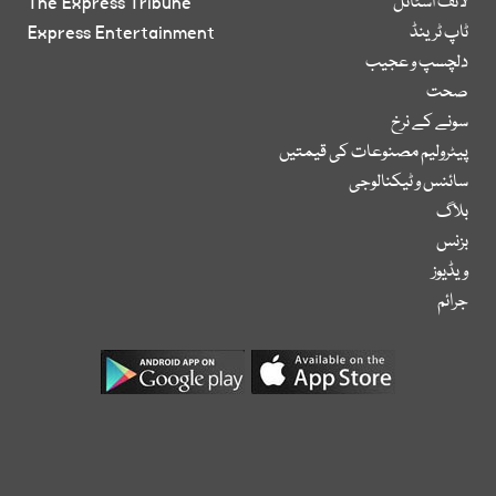
لائف اسٹائل
The Express Tribune
ٹاپ ٹرینڈ
Express Entertainment
دلچسپ و عجیب
صحت
سونے کے نرخ
پیٹرولیم مصنوعات کی قیمتیں
سائنس و ٹیکنالوجی
بلاگ
بزنس
ویڈیوز
جرائم