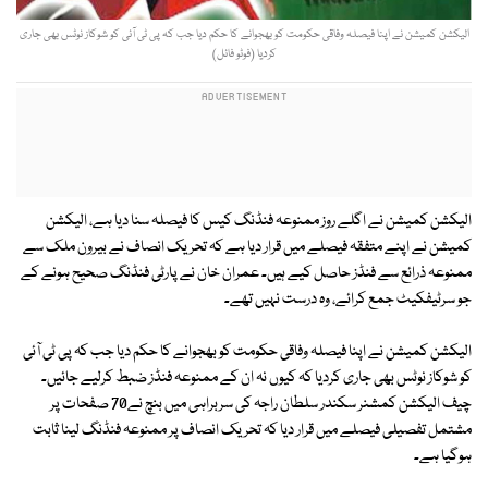
الیکشن کمیشن نے اپنا فیصلہ وفاقی حکومت کو بھجوانے کا حکم دیا جب کہ پی ٹی آئی کو شوکاز نوٹس بھی جاری
کردیا (فوٹو فائل)
الیکشن کمیشن نے اگلے روز ممنوعہ فنڈنگ کیس کا فیصلہ سنا دیا ہے، الیکشن
کمیشن نے اپنے متفقہ فیصلے میں قرار دیا ہے کہ تحریک انصاف نے بیرون ملک سے
ممنوعہ ذرائع سے فنڈز حاصل کیے ہیں۔ عمران خان نے پارٹی فنڈنگ صحیح ہونے کے
جو سرٹیفکیٹ جمع کرائے، وہ درست نہیں تھے۔
الیکشن کمیشن نے اپنا فیصلہ وفاقی حکومت کو بھجوانے کا حکم دیا جب کہ پی ٹی آئی
کو شوکاز نوٹس بھی جاری کردیا کہ کیوں نہ ان کے ممنوعہ فنڈز ضبط کرلیے جائیں۔
چیف الیکشن کمشنر سکندر سلطان راجہ کی سربراہی میں بنچ نے70 صفحات پر
مشتمل تفصیلی فیصلے میں قرار دیا کہ تحریک انصاف پر ممنوعہ فنڈنگ لینا ثابت
ہوگیا ہے۔