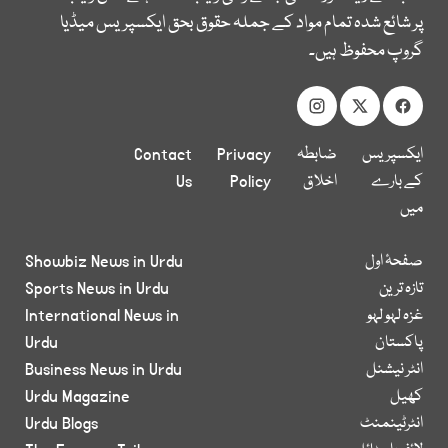
پر شائع شدہ تمام مواد کے جملہ حقوق بحق ایکسپریس میڈیا
گروپ محفوظ ہیں۔
ایکسپریس
ضابطہ
Privacy
Contact
کے بارے
اخلاق
Policy
Us
میں
صفحۂ اول
Showbiz News in Urdu
تازہ ترین
Sports News in Urdu
غزہ لہو لہو
International News in
پاکستان
Urdu
انٹر نیشنل
Business News in Urdu
کھیل
Urdu Magazine
انٹرٹینمنٹ
Urdu Blogs