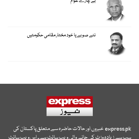
بے چارے عوام
نئے صوبے یا خود مختار مقامی حکومتیں
express.pk
خبروں اور حالات حاضرہ سے متعلق پاکستان کی
سب سے زیادہ وزٹ کی جانے والی ویب سائٹ ہے۔ اس ویب سائٹ