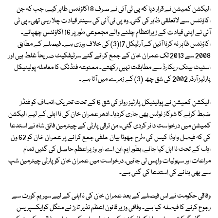
الیکشن کمیشن نے قرار دیا کہ پی ٹی آئی نے صرف 8 اکاؤنٹس ظاہر کیے، جب کہ جن
اکاؤنٹس سے لاتعلقی ظاہر کی گئی، وہ پی ٹی آئی کی سینئر قیادت چلا رہی تھی۔ پی ٹی
آئی نے اپنی قیادت کے زیرانتظام چلنے والے مجموعی طور پر 16 اکاؤنٹس چھپائے۔
اکاؤنٹس ظاہر نہ کرنا آئین کے آرٹیکل 17(3) کی خلاف ورزی ہے۔ فیصلے کے مطابق
2008 سے 2013 تک عمران خان کے جمع کرائے گئے سرٹیفکیٹ صریحاً غلط ہیں اور
اسٹیٹ بینک ریکارڈ سے مطابقت نہیں رکھتے۔ ممنوعہ فنڈنگ کا معاملہ پولیٹیکل
پارٹیز آرڈر 2002 کی شق چھ (3) کے زمرے میں آتا ہے۔
الیکشن کمیشن نے پولیٹیکل پارٹیز رولز کی شق 6 کے تحت تحریک انصاف کو فنڈز
ضبط کرنے کا شوکاز نوٹس بھی جاری کردیا۔ ادھر عمران خان کی نا اہلی کے لیے الیکشن
کمیشن میں درخواست دائر کردی گئی۔امن ترقی پارٹی کے چیئرمین فائق شاہ نے استدعا
کی کہ فیصل واوڈا کیس کی طرح جھوٹا بیان حلفی جمع کرانے پر عمران خان کو 62 ون
ایف کے تحت نا اہل کیا جائے، بطور ایم این اے اور وزیراعظم حاصل کی گئیں تمام
مراعات اور سہولیات واپس لی جائیں، درخواست میں عمران خان کو پارٹی چیئرمین شپ
سے بھی ہٹانے کی استدعا کی گئی ہے۔
وفاقی حکومت نے اس فیصلے کے بعد عمران خان کی نااہلی کے لیے سپریم کورٹ سے
رجوع کرنے کا فیصلہ کیا ہے۔ وفاقی وزیر قانون اعظم نذیر تارڑ نے منگل کوایکسپریس