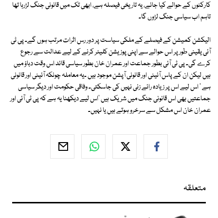
کارکنوں کے حوالے کیا جائے، یہ تاریخی فیصلہ ہے، ابھی تک میں قانونی جنگ لڑرہا تھا
تاہم اب سیاسی جنگ لڑوں گا۔
الیکشن کمیشن کے فیصلے کے ملکی سیاست پر دور رس اثرات مرتب ہوں گے۔ پی ٹی
آئی یقینی طور پر اس حوالے سے اپنی پوزیشن کلیئر کرنے کے لیے عدالت سے رجوع
کرے گی۔ پی ٹی آئی بطور جماعت اور عمران خان بطور سیاسی قائد اس وقت دباؤ میں
ہیں لیکن ان کے پاس آئینی اور قانونی آپشن موجود ہیں ۔یہ معاملہ چونکہ آئینی اور قانونی
ہے ' اس لیے اس پر زیادہ رائے زنی نہیں کی جاسکتی۔ وفاقی حکومت اور دیگر سیاسی
جماعتیں بھی اس قانونی جنگ میں شریک ہیں 'اس لیے دیکھنا یہ ہے کہ پی ٹی آئی اور
عمران خان اس مشکل سے سرخرو ہوتے ہیں یا نہیں۔
متعلقہ