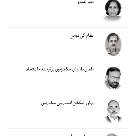
امیر خسروؒ
نظام کی دہائی
افغان طالبان حکمرانوں پر نیا عدم اعتماد
یہاں الیکشن ایسے ہی ہوتے ہیں