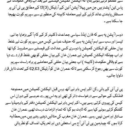
سے گفتگو کرتے ہوئے بتایا کہ الیکشن کمیشن فیصلے کے بعد اب وفاقی حکومت کے
پاس تین آپشنز ہیں جن میں پہلا آپشن آئین کے آرٹیکل (3)17 کے مطابق پی ٹی آئی پر
مستقل پابندی عائد کرنے کے لیے معاملہ کابینہ کی منظور ی سے سپریم کورٹ بھیجا
جا سکتا ہے ۔
دوسرا آپشن یہ ہے کہ فارن ایڈڈ سیاسی جماعت ڈکلیئر کر کے کام آگے بڑھایا جا ئے،
تیسرا اور سب سے اہم آپشن یہ ہے کہ حنیف عباسی کیس میں سپریم کورٹ نے غلط
بیان حلفی کو الیکشن کمیشن یا دوسری کسی عدالت کے فیصلے سے مشروط کیا تھا
اور اب چونکہ الیکشن کمیشن نے عمران خان کے بیان حلفی کو بھی غلط قرار دے دیا
ہے تو وفاقی حکومت (کابینہ ) اب جعلی بیان حلفی کے معاملے پر براہ راست سپریم
کورٹ سے بھی رجوع کر سکتی ہے تاکہ عمران خان کو آرٹیکل 62,63 کے تحت نااہل قرار
دلوایا جائے۔
پی ٹی آئی کے بانی رکن اکبر ایس بابر نے آٹھ برس قبل الیکشن کمیشن میں ممنوعہ
فنڈنگ کے حوالے سے درخواست دائر کی تھی اور وہ اس پورے عرصے کے دوران اس
کیس کی پیروی کرتے رہے ہیں۔ اکبر ایس بابر نے الیکشن کمیشن دفتر کے باہرمیڈیا سے
گفتگو کرتے ہوئے کہا ہے کہ ثابت ہو گیا کہ تمام الزامات درست تھے، عمران خان
صادق اور امین نہیں رہے ، عمران خان مغرب کی مثالیں دیتے رہتے ہیں، میںمطالبہ
کرتا ہوں کہ چیئرمین پی ٹی آئی آج ہی استعفیٰ دیں اور تحریکِ انصاف کو نظریاتی