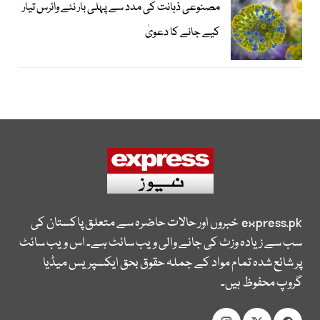
مصنوعی ذہانت کی مدد سے پہلی بار نئے وائرس تیار
کیے جانے کا دعویٰ
express.pk
خبروں اور حالات حاضرہ سے متعلق پاکستان کی
سب سے زیادہ وزٹ کی جانے والی ویب سائٹ ہے۔ اس ویب سائٹ
پر شائع شدہ تمام مواد کے جملہ حقوق بحق ایکسپریس میڈیا
گروپ محفوظ ہیں۔