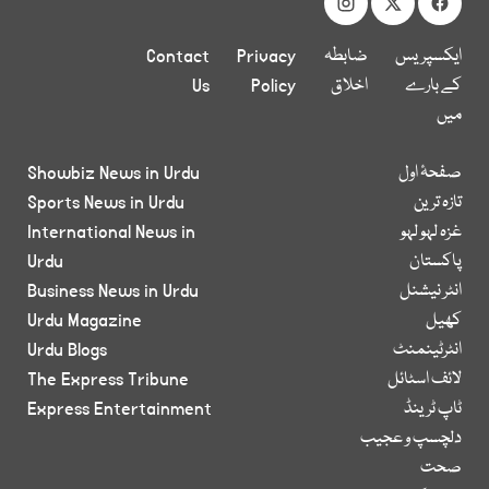
ایکسپریس
ضابطہ
Privacy
Contact
کے بارے
اخلاق
Policy
Us
میں
صفحۂ اول
Showbiz News in Urdu
تازہ ترین
Sports News in Urdu
غزہ لہو لہو
International News in
پاکستان
Urdu
انٹر نیشنل
Business News in Urdu
کھیل
Urdu Magazine
انٹرٹینمنٹ
Urdu Blogs
لائف اسٹائل
The Express Tribune
ٹاپ ٹرینڈ
Express Entertainment
دلچسپ و عجیب
صحت