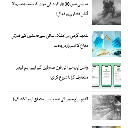
ماضی میں 30 ہزار افراد کی موت کا سبب بننے والا
آتش فشاں پھر فعال!
شدید گرمی اور خشک سالی سے فصلوں کے قدرتی
دفاع کا اہم راز دریافت
واٹس ایپ نے آئی فون صارفین کے لیے اہم فیچر
متعارف کرا نا شروع کر دیا
قدیم اہرامِ مصر کی تعمیر سے متعلق اہم انکشاف!