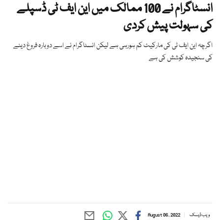
انسٹاگرام نے 100 ممالک میں این ایف ٹی ڈسپلے
کی سہولت پیش کردی
اگرچہ این ایف ٹی کی مارکیٹ کم ہورہی ہے لیکن انسٹاگرام نے اسے دوبارہ فروغ دینے
کی سنجیدہ کوشش کی ہے
ویب ڈیسک
August 06, 2022