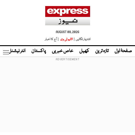
AUGUST 09, 2026
اشتہار لگائیں |
لائیو ٹی وی
| آج کا اخبار
صفحۂ اول
تازہ ترین
کھیل
خاص خبریں
پاکستان
انٹر نیشنل
ٹا