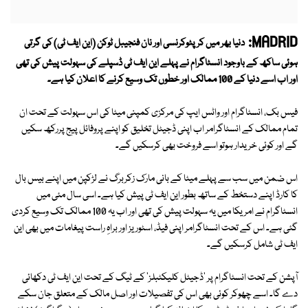
MADRID:
دنیا بھر میں کرپٹوکرنسی اور نان فنجیبل ٹوکن (این ایف ٹی) کی گرتی
ہوئی ساکھ کے باوجود انسٹاگرام نے پہلے این ایف ٹی ڈسپلے کی سہولت پیش کی تھی
اور اب اسے دنیا کے 100 ممالک اور خطوں تک وسیع کرنے کا اعلان کیا ہے۔
فیس بک، انسٹاگرام اور واٹس ایپ کی مرکزی کمپنی میٹا کی اس سہولت کے تحت ان
تمام ممالک کے انسٹاگرامر اب اپنی ڈجیٹل تخلیق کو اپنے پروفائل پیج پررکھ سکیں
گے اور کوئی خریدار ہوتو اسے فروخت بھی کرسکیں گے۔
اس ضمن میں سب سے پہلے میٹا کے بانی مارک زکربرگ نے لڑکپن میں اپنے بیس بال
کا کارڈ اپنے دستخط کے ساتھ بطور این ایف ٹی پیش کیا ہے۔ اسی سال مئی میں
انسٹاگرام نے امریکا میں یہ سہولت پیش کی تھی اور اب یہ 100 ممالک تک وسیع کردی
گئی ہے۔ اس کے تحت انسٹاگرامر اپنی فیڈ، اسٹوریز اور براہِ راست پیغامات میں بھی این
ایف ٹی شامل کرسکیں گے۔
آپشن کے تحت انسٹاگرام پر 'ڈجیٹل کلیکٹبلز' کے ٹیگ کے تحت این ایف ٹی دکھائی
دے گا۔ اسے چھوکر کوئی بھی اس کی تفصیلات اور اصل مالک کے متعلق جان سکے