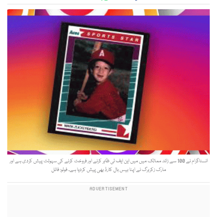
انسٹاگرام نے 100 سے زائد ممالک میں میں این ایف ٹی ظاہر کرنے اور فروخت کرنے کی سہولت پیش کردی ہے اور
مارک زکربرگ نے اپنا بیس بال کارڈ بھی پیش کردیا ہے۔ فوٹو: فائل