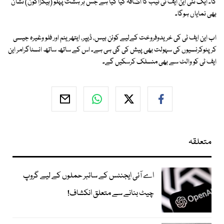
گا۔ ایک نئی این ایف ٹی ٹیب کا اضافہ کیا گیا ہے جس ہر ہشت پہلو (ہیگزاگون) نشان
بھی نمایاں ہوگا۔
اب این ایف ٹی کی خریدوفروخت کےلیے کوئن بیس، ڈیپر، ایتھریئم اور فلو وغیرہ جیسی
کرپٹوکرنسیوں کی سہولت بھی پیش کی گئ ہی ہے۔ اس کے ساتھ ساتھ انسٹاگرامر این
ایف ٹی کو والٹ سے بھی منسلک کرسکیں گے۔
متعلقہ
اے آئی ایجنٹس کے سائبر حملوں کے لیے گروپ
چیٹ بنانے سے متعلق انکشاف!