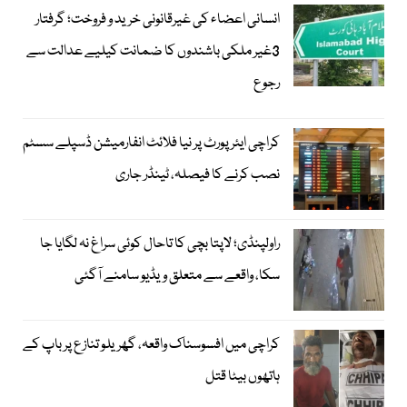
انسانی اعضاء کی غیرقانونی خرید و فروخت؛ گرفتار
3غیر ملکی باشندوں کا ضمانت کیلیے عدالت سے
رجوع
کراچی ایئرپورٹ پر نیا فلائٹ انفارمیشن ڈسپلے سسٹم
نصب کرنے کا فیصلہ، ٹینڈر جاری
راولپنڈی؛ لاپتا بچی کا تاحال کوئی سراغ نہ لگایا جا
سکا، واقعے سے متعلق ویڈیو سامنے آگئی
کراچی میں افسوسناک واقعہ، گھریلو تنازع پر باپ کے
ہاتھوں بیٹا قتل