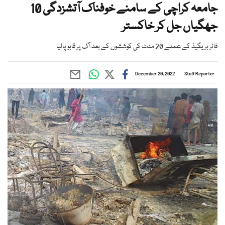
جامعہ کراچی کے سامنے خوفناک آتشزدگی 10
جھگیاں جل کر خاکستر
فائر بریگیڈ کے عملے 20 منٹ کی کوششوں کے بعد آگ پر قابو پالیا
December 20, 2022
Staff Reporter