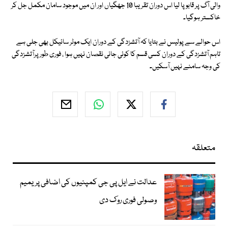
والی آگ پر قابو پا لیا اس دوران تقریبا 10 جھگیاں اور ان میں موجود سامان مکمل جل کر
خاکستر ہوگیا۔
اس حوالے سے پولیس نے بتایا کہ آتشزدگی کے دوران ایک موٹر سائیکل بھی جلی ہے
تاہم آتشزدگی کے دوران کسی قسم کا کوئی جانی نقصان نہیں ہوا ، فوری طورپرآتشزدگی
کی وجہ سامنے نہیں آسکیں۔
متعلقہ
عدالت نے ایل پی جی کمپنیوں کی اضافی پریمیم
وصولی فوری روک دی