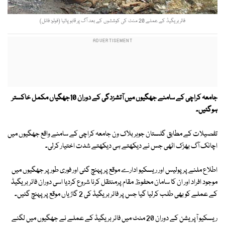
فائر بریگیڈ کے عملے 20 منٹ کی کوششوں کے بعد آگ پر قابو پالیا (فوٹو: فائل)
جامعہ کراچی کے سامنے جھگیوں میں آتشزدگی کے دوران 10جھگیاں مکمل خاکستر
ہوگئیں۔
تفصیلات کے مطابق گلستان جوہر بلاک ون جامعہ کراچی کے سامنے واقع جھگیوں میں
اچانک آگ بھڑک اٹھی جس نے دیکھتے ہی دیکھتے شدت اختیار کرلی۔
اطلاع ملنے پر پولیس اور ریسکیو ادارے موقع پر پہنچ گئی اور فوری طور پر جھگیوں میں
موجود افراد اور ان کا سامان محفوظ مقام پرمنتقل کرنا شروع کردیا اسی دوران فائر بریگیڈ
کے عملے کو بھی طلب کرلیا گیا جس پر فائر بریگیڈ کی 2 گاڑیاں موقع پر پہنچ گئیں۔
ریسکیو آپریشن کے دوران 20 منٹ میں فائر بریگیڈ کے عملے نے جھگیوں میں لگنے