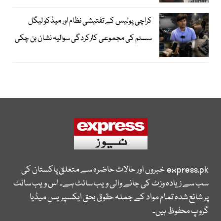
کراچی پولیس کے تفتیشی نظام اور میڈکو لیگل
سسٹم کی مجموعی کارکردگی سوالیہ نشان بن چکی
express.pk
خبروں اور حالات حاضرہ سے متعلق پاکستان کی
سب سے زیادہ وزٹ کی جانے والی ویب سائٹ ہے۔ اس ویب سائٹ
پر شائع شدہ تمام مواد کے جملہ حقوق بحق ایکسپریس میڈیا
گروپ محفوظ ہیں۔