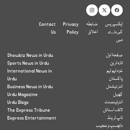
ایکسپریس
ضابطہ
Privacy
Contact
کے بارے
اخلاق
Policy
Us
میں
صفحۂ اول
Showbiz News in Urdu
تازہ ترین
Sports News in Urdu
غزہ لہو لہو
International News in
پاکستان
Urdu
انٹر نیشنل
Business News in Urdu
کھیل
Urdu Magazine
انٹرٹینمنٹ
Urdu Blogs
لائف اسٹائل
The Express Tribune
ٹاپ ٹرینڈ
Express Entertainment
دلچسپ و عجیب