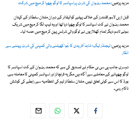
مزید پڑھیں:
محمد رضوان کی شرٹ پراسپانسر کا لوگو چھپا کر میچ میں شرکت
قبل ازیں لاہور قلندرز کے خلاف پہلے کوالیفائر کے دوران ملتان سلطانز کے کپتان
محمد رضوان نے کٹ اسپانسر کا لوگو چھپا دیا تھا اوروہ ٹیپ لگا کر میچ میں شریک
ہوئے تاہم دیگر تمام کھلاڑیوں نے لوگو والی شرٹس پہن کر میچ میں حصہ لیا۔
مزید پڑھیں:
لیجنڈز لیگ؛ شاہد آفریدی کا جُوا کھیلنے والی کمپنی کی شرٹ پہننے سے
انکار
دوسری جانب پی سی بی حکام نے تصدیق کی ہے کہ محمد رضوان کے کٹ اسپانسر کا
لوگو چھپانے کے معاملے سے آگاہ ہیں مگر یہ فرنچائز اور اسپانسر کمپنی کا معاملہ ہے،
بورڈ کا اس سے کوئی تعلق نہیں، ملتان سلطانز ٹیم کی انتظامیہ سے رابطے کی کوشش
ناکام رہی۔