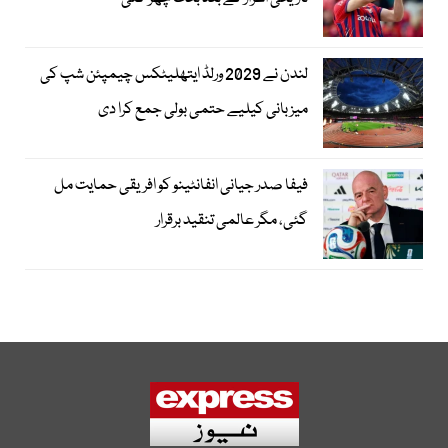
لندن نے 2029 ورلڈ ایتھلیٹکس چیمپئن شپ کی
میزبانی کیلیے حتمی بولی جمع کرا دی
فیفا صدر جیانی انفانٹینو کو افریقی حمایت مل
گئی، مگر عالمی تنقید برقرار