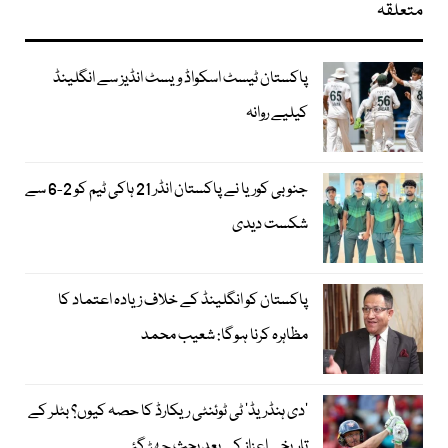
متعلقہ
پاکستان ٹیسٹ اسکواڈ ویسٹ انڈیز سے انگلینڈ
کیلیے روانہ
جنوبی کوریا نے پاکستان انڈر 21 ہاکی ٹیم کو 2-6 سے
شکست دیدی
پاکستان کو انگلینڈ کے خلاف زیادہ اعتماد کا
مظاہرہ کرنا ہوگا: شعیب محمد
’دی ہنڈریڈ‘ ٹی ٹوئنٹی ریکارڈ کا حصہ کیوں؟ بٹلر کے
تاریخی اعزاز کے بعد بحث چھڑ گئی