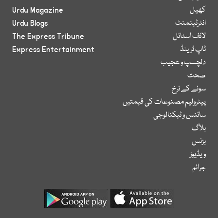
کھیل
Urdu Magazine
انٹرٹینمنٹ
Urdu Blogs
لائف اسٹائل
The Express Tribune
ٹاپ ٹرینڈ
Express Entertainment
دلچسپ و عجیب
صحت
سونے کے نرخ
پیٹرولیم مصنوعات کی قیمتیں
سائنس و ٹیکنالوجی
بلاگ
بزنس
ویڈیوز
جرائم