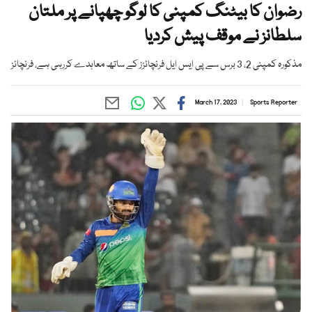
رضوان کا بیٹنگ کمپنی کا لوگو چھپانے پر ملتان
سلطانز نے موقف پیش کردیا
مذکورہ کمپنی 2، 3 برس سے پی ایس ایل فرنچائزز کے ساتھ معاہدے کررہی ہے، فرنچائز
March 17, 2023
Sports Reporter