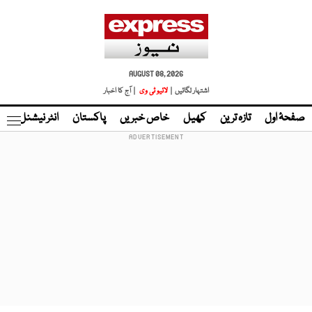
AUGUST 08, 2026
اشتہار لگائیں |
لائیو ٹی وی
| آج کا اخبار
صفحۂ اول
تازہ ترین
کھیل
خاص خبریں
پاکستان
انٹر نیشنل
ٹا