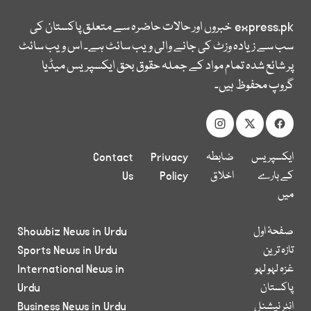
express.pk
خبروں اور حالات حاضرہ سے متعلق پاکستان کی
سب سے زیادہ وزٹ کی جانے والی ویب سائٹ ہے۔ اس ویب سائٹ
پر شائع شدہ تمام مواد کے جملہ حقوق بحق ایکسپریس میڈیا
گروپ محفوظ ہیں۔
ایکسپریس
ضابطہ
Privacy
Contact
کے بارے
اخلاق
Policy
Us
میں
صفحۂ اول
Showbiz News in Urdu
تازہ ترین
Sports News in Urdu
غزہ لہو لہو
International News in
پاکستان
Urdu
انٹر نیشنل
Business News in Urdu