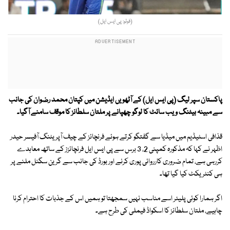
(فوٹو: پی ایس ایل)
پاکستان سپر لیگ (پی ایس ایل) کے آٹھویں ایڈیشن میں کپتان محمد رضوان کی جانب
سے مبینہ بیٹنگ ویب سائٹ کا لوگو چھپانے پر ملتان سلطانز کا موقف سامنے آگیا۔
قذافی اسٹیڈیم میں میڈیا سے گفتگو کرتے ہوئے فرنچائز کے چیف آپریٹنگ آفیسر حیدر
اظہر نے کہا کہ مذکورہ کمپنی 2، 3 برس سے پی ایس ایل فرنچائزز کے ساتھ معاہدے
کررہی ہے، تمام ضروری کارروائی پوری کرنے اور بورڈ کی جانب سے گرین سگنل ملنے پر
ہی کنٹریکٹ کیا گیا تھا۔
اگر ہمارا کوئی پلیئر اسے مناسب نہیں سمجھتا تو ہمیں اس کے جذبات کا احترام کرنا
چاہیے، ملتان سلطانز کا اسکواڈ فیملی کی طرح ہے۔