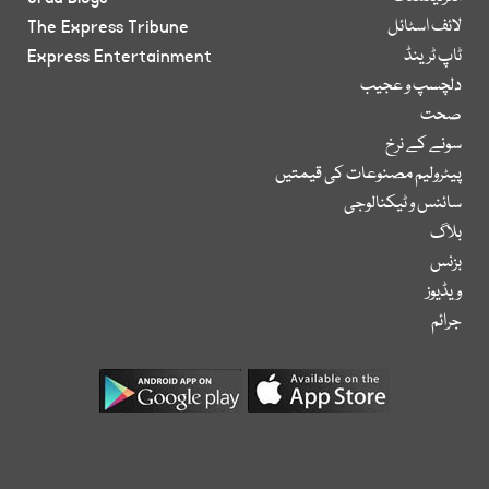
لائف اسٹائل
The Express Tribune
ٹاپ ٹرینڈ
Express Entertainment
دلچسپ و عجیب
صحت
سونے کے نرخ
پیٹرولیم مصنوعات کی قیمتیں
سائنس و ٹیکنالوجی
بلاگ
بزنس
ویڈیوز
جرائم