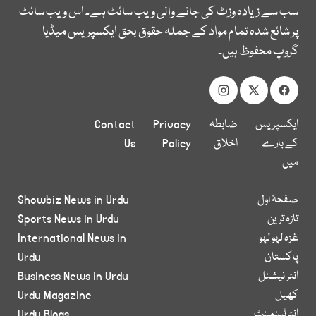
سب سے زیادہ وزٹ کی جانے والی ویب سائٹ ہے۔ اس ویب سائٹ
پر شائع شدہ تمام مواد کے جملہ حقوق بحق ایکسپریس میڈیا
گروپ محفوظ ہیں۔
ایکسپریس
ضابطہ
Privacy
Contact
کے بارے
اخلاق
Policy
Us
میں
صفحۂ اول
Showbiz News in Urdu
تازہ ترین
Sports News in Urdu
غزہ لہو لہو
International News in
پاکستان
Urdu
انٹر نیشنل
Business News in Urdu
کھیل
Urdu Magazine
انٹرٹینمنٹ
Urdu Blogs