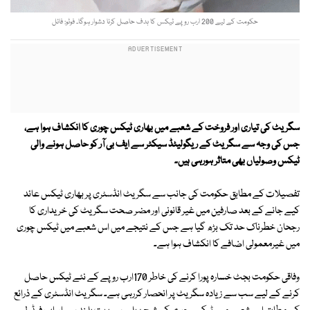
حکومت کے لیے 200 ارب روپے ٹیکس کا ہدف حاصل کرنا دشوار ہوگا۔ فوٹو: فائل
سگریٹ کی تیاری اور فروخت کے شعبے میں بھاری ٹیکس چوری کا انکشاف ہوا ہے،
جس کی وجہ سے سگریٹ کے ریگولیٹڈ سیکٹر سے ایف بی آر کو حاصل ہونے والی
ٹیکس وصولیاں بھی متاثر ہورہی ہیں۔
تفصیلات کے مطابق حکومت کی جانب سے سگریٹ انڈسٹری پر بھاری ٹیکس عائد
کیے جانے کے بعد صارفین میں غیر قانونی اور مضر صحت سگریٹ کی خریداری کا
رجحان خطرناک حد تک بڑھ گیا ہے جس کے نتیجے میں اس شعبے میں ٹیکس چوری
میں غیرمعمولی اضافے کا انکشاف ہوا ہے۔
وفاقی حکومت بجٹ خسارہ پورا کرنے کی خاطر 170ارب روپے کے نئے ٹیکس حاصل
کرنے کے لیے سب سے زیادہ سگریٹ پر انحصار کررہی ہے۔ سگریٹ انڈسٹری کے ذرائع