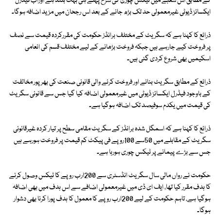
کے مطابق اس شعبے میں ٹیکس چوری کی شرح پہلے ہی بہت بلند ہے اوراب فیڈرل
ایکسائز ڈیوٹی غیرمعمولی حد تک بڑھ جانے کے بعد اس رجحان میں مزید اضافہ ہوگا۔
ذرائع کا کہنا ہے کہ سگریٹ کے مختلف برانڈز حکومت کی مقررکردہ قیمت سے نصف
پر فروخت کیے جارہے ہیں جبکہ فروخت بڑھانے کے لیے مختلف قسم کی انعامی
اسکیمیں بھی شروع کردی گئی ہیں۔
ذرائع کے مطابق سگریٹ بنانے اور فروخت کرنے والی قانونی صنعت کی بھرپور مخالفت
کے باوجود فیڈرل ایکسائز ڈیوٹی میں غیرمعمولی اضافہ کیا گیا جس سے قانونی سگریٹ
کی قیمت میں یکدم سوفیصد تک اضافہ ہوگیا ہے۔
ذرائع کا کہنا ہے کہ اسمگل شدہ برانڈز کے سگریٹ مقامی سطح پر تیار کردہ غیرقانونی
سگریٹ کے مقابلے میں 50سے 100روپے فی پیکٹ کم قیمت پر فروخت ہورہے ہیں
جس سے بڑے پیمانے پر ٹیکس چوری ہورہا ہے۔
حکومت نے رواں مالی سال سگریٹ انڈسٹری سے 200ارب روپے کا ٹیکس وصول کرنے
کا ہدف مقرر کیا تھا، ایف ای ڈی میں غیرمعمولی اضافے سے اس ہدف میں بھی اضافہ
ہوگیا ہے، تاہم حکومت کے لیے 200ارب روپے کا معمول کا ہدف پورا کرنا بھی دشوار
ہوگا۔