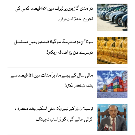
درآمدی گاڑیوں پر ٹیرف میں 52 فیصد کمی کی
تجویز، اختلافات برقرار
سونا آج مزید مہنگا ہوگیا؛ قیمتوں میں مسلسل
دوسرے دن بڑا اضافہ ریکارڈ
مالی سال کے پہلے ماہ برآمدات میں 31 فیصد سے
زائد اضافہ ریکارڈ
ترسیلاتِ زر کے لیے ایک نئی اسکیم جلد متعارف
کرائی جائے گی، گورنر اسٹیٹ بینک