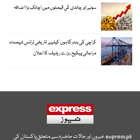
سونے اور چاندی کی قیمتوں میں اچانک بڑا اضافہ
کراچی کی بندرگاہوں کیلیے تاریخی ٹرانس شپمنٹ
مراعاتی پیکیج، بڑے ریلیف کا اعلان
express.pk
خبروں اور حالات حاضرہ سے متعلق پاکستان کی