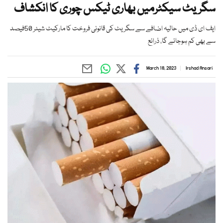
سگریٹ سیکٹرمیں بھاری ٹیکس چوری کا انکشاف
ایف ای ڈی میں حالیہ اضافے سے سگریٹ کی قانونی فروخت کا مارکیٹ شیئر 50فیصد
سے بھی کم ہوجائے گا، ذرائع
March 18, 2023
Irshad Ansari