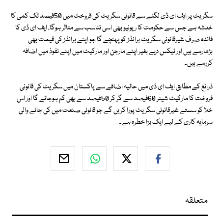
سگریٹ پر ایف ای ڈی لگنے سے قانونی سگریٹ کی فروخت میں 50فیصد تک کمی کا
خدشہ ہے جس سے حکومت کا ریونیو بھی اسی تناسب سے متاثر ہوگا، ایف ای ڈی کا
فائدہ صرف غیرقانونی سگریٹ برانڈز کو پہنچے گا جو اپنے برانڈز کی قیمت بھی
بڑھارہے ہیں اور ٹیکس دیے بغیر اپنے مارجن اور مارکیٹ میں اپنے نفوذ میں اضافہ
کررہے ہیں۔
ذرائع کے مطابق ایف ای ڈی میں حالیہ اضافے سے پاکستان میں سگریٹ کی قانونی
فروخت کا مارکیٹ شیئر 60فیصد سے گر کر 50فیصد سے بھی کم ہوجائے گا اور اس
خلا کو سستے غیرقانونی سگریٹ پورا کریں گے جو قانونی صنعت میں کی جانے والی
سرمایہ کاری کے لیے ایک بڑا خطرہ ہے۔
متعلقہ