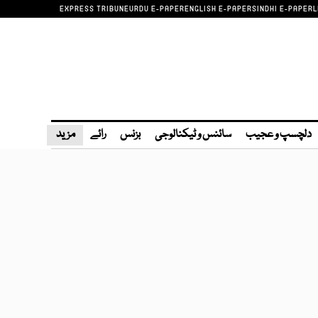
EXPRESS TRIBUNE
URDU E-PAPER
ENGLISH E-PAPER
SINDHI E-PAPER
L
دلچسپ و عجیب
سائنس و ٹیکنالوجی
بزنس
رائے
مزید