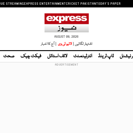
IVE STREAMING
EXPRESS ENTERTAINMENT
CRICKET PAKISTAN
TODAY'S PAPER
AUGUST 08, 2026
اشتہار لگائیں |
لائیو ٹی وی
| آج کا اخبار
ر نیشنل
ٹاپ ٹرینڈ
انٹرٹینمنٹ
لائف اسٹائل
فیکٹ چیک
صحت