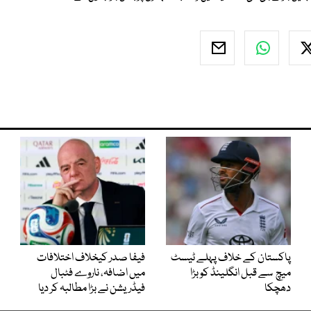
پاکستان کے خلاف پہلے ٹیسٹ
فیفا صدر کیخلاف اختلافات
میچ سے قبل انگلینڈ کو بڑا
میں اضافہ، ناروے فٹبال
دھچکا
فیڈریشن نے بڑا مطالبہ کر دیا