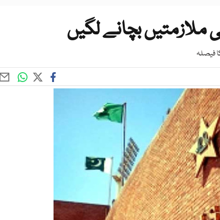
ی ملازمتیں بچانے لگیں