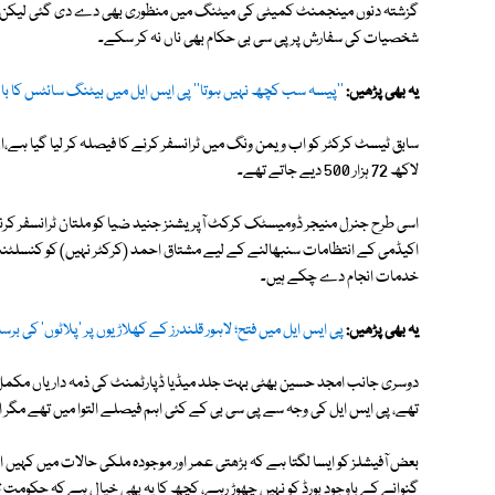
گزشتہ دنوں مینجمنٹ کمیٹی کی میٹنگ میں منظوری بھی دے دی گئی لیکن ان
شخصیات کی سفارش پر پی سی بی حکام بھی ناں نہ کر سکے۔
یہ بھی پڑھیں:
''پیسہ سب کچھ نہیں ہوتا'' پی ایس ایل میں بیٹنگ سائٹس کا با
لاکھ 72 ہزار 500 دیے جاتے تھے۔
اسی طرح جنرل منیجر ڈومیسٹک کرکٹ آپریشنز جنید ضیا کو ملتان ٹرانسفر کرن
اکیڈمی کے انتظامات سنبھالنے کے لیے مشتاق احمد (کرکٹر نہیں) کو کنسلٹنٹ 
خدمات انجام دے چکے ہیں۔
یہ بھی پڑھیں:
پی ایس ایل میں فتح؛ لاہور قلندرز کے کھلاڑیوں پر 'پلاٹوں' کی برس
دوسری جانب امجد حسین بھٹی بہت جلد میڈیا ڈپارٹمنٹ کی ذمہ داریاں مکمل طو
تھے، پی ایس ایل کی وجہ سے پی سی بی کے کئی اہم فیصلے التوا میں تھے مگر
بعض آفیشلز کو ایسا لگتا ہے کہ بڑھتی عمر اور موجودہ ملکی حالات میں کہیں او
گنوانے کے باوجود بورڈ کو نہیں چھوڑ رہے، کچھ کا یہ بھی خیال ہے کہ حکومت ت