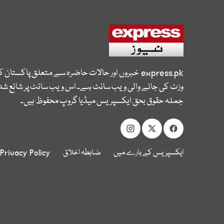
express.pk
خبروں اور حالات حاضرہ سے متعلق پاکستان 
وزٹ کی جانے والی ویب سائٹ ہے۔ اس ویب سائٹ پر شائع شدہ
جملہ حقوق بحق ایکسپریس میڈیا گروپ محفوظ ہیں۔
ایکسپریس کے بارے میں
ضابطہ اخلاق
Privacy Policy