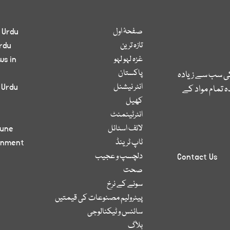
صفحۂ اول
 Urdu
تازہ ترین
rdu
غزہ لہو لہو
ws in
پاکستان
کی سب سے زیادہ
انٹر نیشنل
 Urdu
 تمام مواد کے
کھیل
انٹرٹینمنٹ
لائف اسٹائل
bune
ٹاپ ٹرینڈ
inment
دلچسپ و عجیب
Contact Us
صحت
سونے کے نرخ
پیٹرولیم مصنوعات کی قیمتیں
سائنس و ٹیکنالوجی
بلاگ