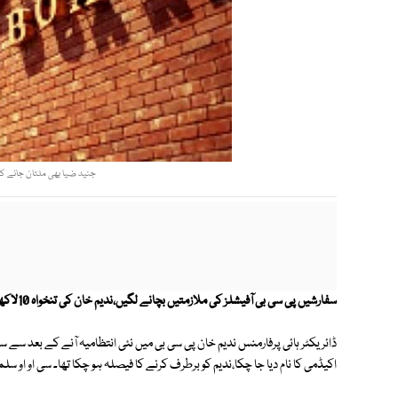
جنید ضیا بھی ملتان جانے کے
سفارشیں پی سی بی آفیشلز کی ملازمتیں بچانے لگیں،ندیم خان کی تنخواہ 10لاکھ روپے سے بھی کم کر کے ویمنز ونگ میں تبادلے کا فیصلہ ہو گیا۔
ڈائریکٹر ہائی پرفارمنس ندیم خان پی سی بی میں نئی انتظامیہ آنے کے بعد سے س
اکیڈمی کا نام دیا جا چکا،ندیم کو برطرف کرنے کا فیصلہ ہو چکا تھا۔ سی او او سلمان