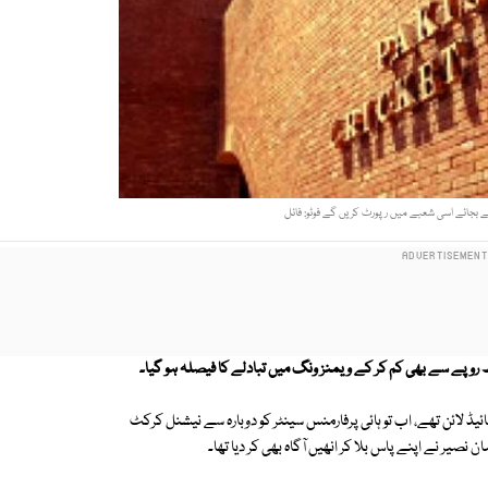
 بجائے اسی شعبے میں رپورٹ کریں گے فوٹو: فائل
ائیڈ لائن تھے، اب تو ہائی پرفارمنس سینٹر کو دوبارہ سے نیشنل کرکٹ
 نصیر نے اپنے پاس بلا کر انھیں آگاہ بھی کر دیا تھا۔