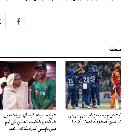
متعلقہ
نیشنل چیمپئنز کپ: پی سی بی
شیخ حسینہ کیساتھ ایونٹ میں
نے میچ آفیشلز کا اعلان کر دیا
شرکت پر شکیب الحسن کی ٹیم
میں واپسی کے امکانات ختم