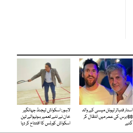
اسٹار فٹبالر لیونل میسی کے والد
لاہور: اسکواش لیجنڈ جہانگیر
68 برس کی عمر میں انتقال کر
خان نے نئے تعمیر ہونیوالے تین
گئے
اسکواش کورٹس کا افتتاح کر دیا