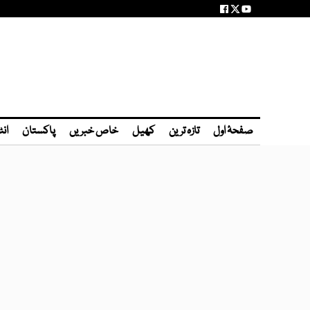
صفحۂ اول
تازہ ترین
کھیل
خاص خبریں
پاکستان
انٹ