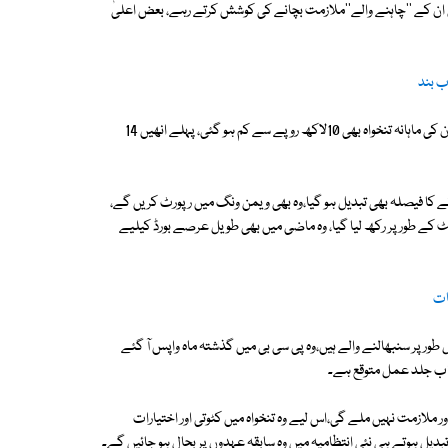
 کے ''چاہنے والے''ملازمت بچانے کی کوشش کرتے رہے، بعض اعلیٰ
ب بند
سابق ٹیسٹ کرکٹر کو اب ویمن ونگ میں ٹرانسفر کرنے کا فیصلہ کر لیا گیا ہے،ان کی ماہانہ تنخواہ بھی 10لاکھ روپے سے کم ہو گئی، پہلے انھیں 14
ے کا فیصلہ بھی تبدیل ہو گیا،وہ بھی ویمن ونگ میں رپورٹ کریں گے،
کے طور پر رکھ لیا گیا، وہ ماضی میں بھی طویل عرصے بورڈ کیلیے
ات
ر پر سنبھالنے والے ہیں،وہ پی سی بی میں گذشتہ ماہ واپس آ گئے
 اب جلد عمل متوقع ہے۔
ر ملازمت نہیں ملے گی،اس لیے وہ تنخواہ میں کٹوتی اور اختیارات
بدیل ہوتے ہی نئی انتظامیہ میں وہ سابقہ عہدوں پر بحال ہو جائیں گے۔