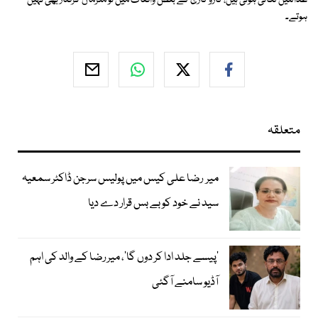
عدالتیں لگائی ہوئی ہیں، کارو کاری کے بعض واقعات میں تو ملزمان گرفتار بھی نہیں
ہوتے۔
متعلقہ
میر رضا علی کیس میں پولیس سرجن ڈاکٹر سمعیہ
سید نے خود کو بے بس قرار دے دیا
’پیسے جلد ادا کر دوں گا‘، میر رضا کے والد کی اہم
آڈیو سامنے آگئی