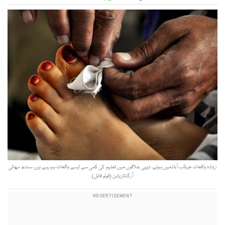
زیادہ واقعات جیکب آبادمیں ہوئے، دیہی علاقوں میں تعلیم کی کمی سے ایسے واقعات ہو رہے ہیں، سندھ سھائی
آرگنائزیشن (فوٹو فائل)