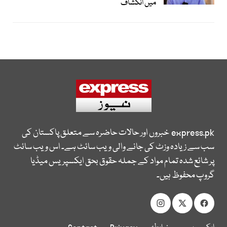
میں انکشاف
express.pk
خبروں اور حالات حاضرہ سے متعلق پاکستان کی
سب سے زیادہ وزٹ کی جانے والی ویب سائٹ ہے۔ اس ویب سائٹ
پر شائع شدہ تمام مواد کے جملہ حقوق بحق ایکسپریس میڈیا
گروپ محفوظ ہیں۔