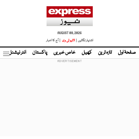
AUGUST 09, 2026
اشتہار لگائیں |
لائیو ٹی وی
| آج کا اخبار
صفحۂ اول
تازہ ترین
کھیل
خاص خبریں
پاکستان
انٹر نیشنل
ٹا