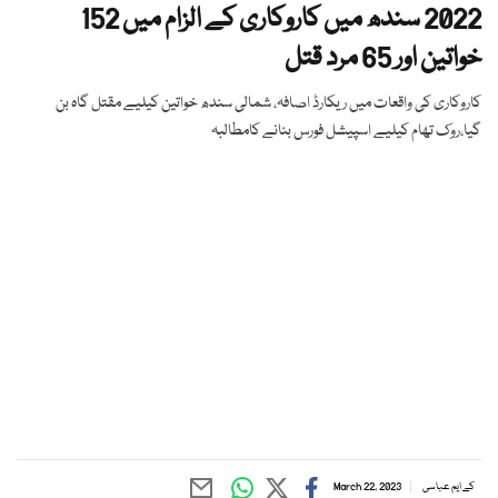
2022 سندھ میں کاروکاری کے الزام میں 152
خواتین اور 65 مرد قتل
کاروکاری کی واقعات میں ریکارڈ اصافہ، شمالی سندھ خواتین کیلیے مقتل گاہ بن
گیا،روک تھام کیلیے اسپیشل فورس بنانے کامطالبہ
کے ایم عباسی
March 22, 2023