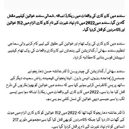
سندھ میں کارو کاری کی واقعات میں ریکارڈ اصافہ ، شمالی سندھ خواتین کیلیے مقتل
گاہ بن گیا، سندھ میں2022 میں نام نہاد غیرت کے نام کارو کاری الزام میں 152 خواتین
اور 65 مردوں کو قتل کردیا گیا۔
سندھ میں کارو کاری کی روک تھام اور خواتین کے حقوق کے لیے کام کرنے والی سماجی
تنظیم سندھ سھائی آرگنائزیشن کے رہنماؤں نے کاروکاری واقعات کی روک تھام کیلیے
اسپیشل فورس بنانے کا مطالبہ کر دیا۔
سندھ سھائی آرگنائزیشن کی چیئرپرسن ڈاکٹر عائشہ حسن دھاریجو نے
جسٹس(ر)ماجدہ رضوی، انیس ہارون ، انیتا پنجوانی، فہمیدہ ریاض سمیت دیگر کے
ساتھ پریس کانفرنس کرتے ہوئے کہا ہے کہ سندھ میں خواتین کو بھیڑ بکریوں کی طرح
قتل کیا جا رہا ہے۔ 2022 میں کارو کاری کے واقعات میں ریکارڈ اضافہ ہوا ہے ایسے
لگ رہا ہے جیسے دیہی خواتین کی نسل کشی ہو رہی ہو۔
ڈاکٹر عائشہ دھاریجوکا کہنا تھا کہ 2022 میں 152 خواتین کو کارو کاری الزام میں موت
کے گھاٹ اتار دیا گیا جبکہ 65 مردوں کو بھی قتل کیا گیا ہے مجموعی طور پر 217
انسانوں کو نام نہاد غیرت کے نام پر قتل کردیا گیا ہے۔