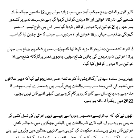
کارو کاری واقعات ضلع جیکب آباد میں سب زیادہ ہوئے ہیں، 12 ماہ میں جیکب آباد
ضلعے کے اندر 20 خواتین اور 16 مردوںکو قتل کردیا گیا ہے، دوسرے نمبر پر کشمور
ہے جہاں پر21خواتین اور6 مردوں کو قتل کردیا گیا ہے ، اس ہی طرح تیسرے نمبر
گھوٹکی ضلع ہے جہاں پر 16 خواتین اور 7 مردوں سے جینے کا حق چھین لیا گیا ہے۔
ڈاکٹر عائشہ حسن دھاریجو کا مزید کہنا تھا کہ چوتھے نمبر پر شکار پور ضلع ہے، جہاں
پر 13 خواتین 3 اور مردوں کی جانیں ضائع ہوئیں، پانچویں نمبر پر لاڑکانہ ضلع میں 9
خواتین اور 5 مردوں کو قتل کیا گیا۔
چیئرپرسن سندھ سھائی آرگنائزیشن ڈاکٹر عائشہ حسن دھاریجو نے کہا کہ دیہی علاقوں
میں تعلیم کی کمی وجہ سے ایسے واقعات پیش آرہے ہیں یہ ہمارے لیے سوچنے کا
مقام ہے، ہم پانچ سال سے کارو کاری پر کام کررہے ہیں کبھی اتنے قتل نہیں ہوئے ،
2022 میں ریکارڈ اصافہ ہوا ہے۔
انھوں نے کہا کہ اب تو ایسے محسوس ہو رہا ہے جیسے دیہی خواتین کی نسل کشی کی
جا رہی ہو ، یہ صرف کارو کاری کے واقعات ہیں ، قبائلی جھگڑوں میں نہ جانے کتنی
خواتین قتل ہوئی ہیں،سندھ حکومت کیا کررہی ہے ؟، دیہی علاقوں میں وڈیروں نے اپنی