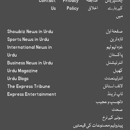
ایکسپریس
ضابطہ
Privacy
Contact
کے بارے
اخلاق
Policy
Us
میں
صفحۂ اول
Showbiz News in Urdu
تازہ ترین
Sports News in Urdu
غزہ لہو لہو
International News in
پاکستان
Urdu
انٹر نیشنل
Business News in Urdu
کھیل
Urdu Magazine
انٹرٹینمنٹ
Urdu Blogs
لائف اسٹائل
The Express Tribune
ٹاپ ٹرینڈ
Express Entertainment
دلچسپ و عجیب
صحت
سونے کے نرخ
پیٹرولیم مصنوعات کی قیمتیں