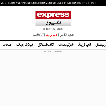
IVE STREAMING
EXPRESS ENTERTAINMENT
CRICKET PAKISTAN
TODAY'S PAPER
AUGUST 07, 2026
اشتہار لگائیں |
لائیو ٹی وی
| آج کا اخبار
ر نیشنل
ٹاپ ٹرینڈ
انٹرٹینمنٹ
لائف اسٹائل
فیکٹ چیک
صحت