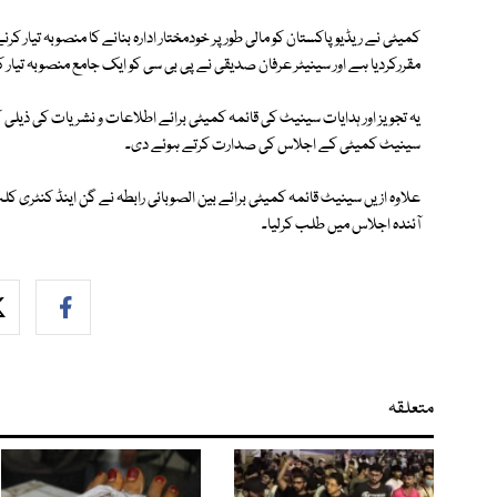
کمیٹی نے ریڈیو پاکستان کو مالی طور پر خودمختار ادارہ بنانے کا منصوبہ تیار ک
مقررکردیا ہے اور سینیٹر عرفان صدیقی نے پی بی سی کو ایک جامع منصوبہ تیار 
یہ تجویز اور ہدایات سینیٹ کی قائمہ کمیٹی برائے اطلاعات و نشریات کی ذیل
سینیٹ کمیٹی کے اجلاس کی صدارت کرتے ہوئے دی۔
علاوہ ازیں سینیٹ قائمہ کمیٹی برائے بین الصوبائی رابطہ نے گن اینڈ کنٹری ک
آئندہ اجلاس میں طلب کرلیا۔
متعلقہ