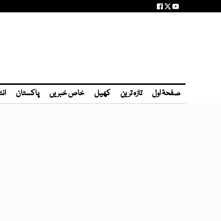
صفحۂ اول
تازہ ترین
کھیل
خاص خبریں
پاکستان
انٹ