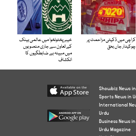
کراچی میں ڈکیتی مزاحمت پر
خیبرپختونخوا میں عالمی بینک
چوکیدار جاں بحق
کے تعاون سے جاری منصوبوں
میں مبینہ بے ضابطگیوں کا
انکشاف
Showbiz News in
Sports News in U
International Ne
Urdu
Business News in
Urdu Magazine