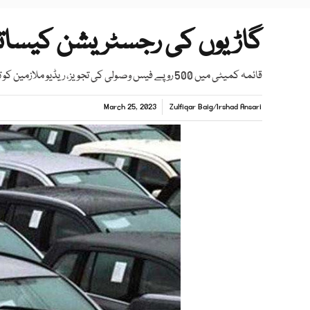
گاڑیوں کی رجسٹریشن کیساتھ
قائمہ کمیٹی میں 500 روپے فیس وصولی کی تجویز، ریڈیو ملازمین کو تنخواہ دینے کی ہدایت
March 25, 2023
Zulfiqar Baig
/
Irshad Ansari