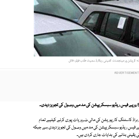
ینہ کرپشن پر مینجمنٹ کمیٹی ریکارڈ سمیت طلب فوٹو : فائل
براڈ کاسٹنگ کارپوریشن کی مالی ضروریات پوری کرنے کیلیے تمام
کے مالکان سے رجسٹریشن اور ٹوکن فیس کی ادائیگی کے وقت 500 روپے فیس ریڈیو سبسکریپشن کی مد میں وصول کی تجویز دیدی ہے جبکہ