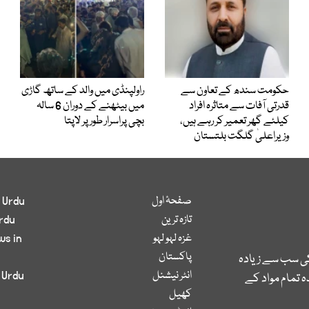
حکومت سندھ کے تعاون سے
راولپنڈی میں والد کے ساتھ گاڑی
قدرتی آفات سے متاثرہ افراد
میں بیٹھنے کے دوران 6 سالہ
کیلئے گھر تعمیر کر رہے ہیں،
بچی پراسرار طور پر لاپتا
وزیراعلیٰ گلگت بلتستان
صفحۂ اول
 Urdu
تازہ ترین
rdu
غزہ لہو لہو
ws in
پاکستان
کی سب سے زیادہ
انٹر نیشنل
 Urdu
 تمام مواد کے
کھیل