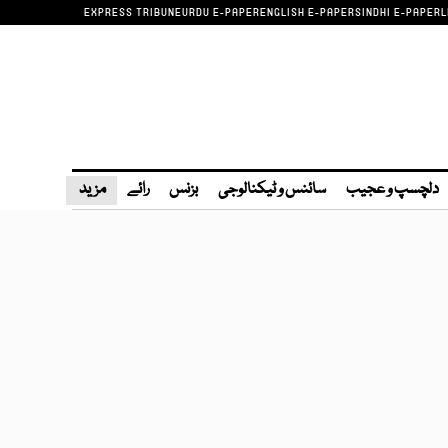
EXPRESS TRIBUNE
URDU E-PAPER
ENGLISH E-PAPER
SINDHI E-PAPER
L
دلچسپ و عجیب
سائنس و ٹیکنالوجی
بزنس
رائے
مزید