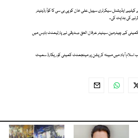
رنے کیلیے ایڈیشنل سیکرٹری سہیل علی خان کو پی بی سی کا کوآرڈینیٹر
کرنے کی ہدایت کی۔
ی کمیٹی کے چیئرمین سینیٹر عرفان الحق صدیقی نے پارلیمنٹ ہاوس میں
لب اسلام آباد میں مبینہ کرپشن پر مینجمنٹ کمیٹی کو ریکارڈ سمیت