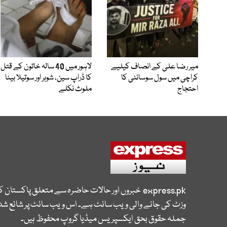
میر رضا علی کے انصاف کیلیے
لاہور میں 40 سالہ خاتون کے قتل
کراچی میں سول سوسائٹی کا
کا ڈراپ سین، شوہر اور سوتیلا بیٹا
احتجاج
ملوث نکلے
express.pk
خبروں اور حالات حاضرہ سے متعلق پاکستان 
وزٹ کی جانے والی ویب سائٹ ہے۔ اس ویب سائٹ پر شائع شدہ
جملہ حقوق بحق ایکسپریس میڈیا گروپ محفوظ ہیں۔