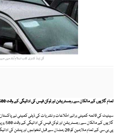
گن اینڈ کنٹری کلب اسلام آباد میں مب
تمام گاڑیوں کے مالکان سے رجسٹریشن اور ٹوکن فیس کی ادائیگی کے وقت 500 روپے فیس ریڈیو سبسکریپشن کی مد میں وصول کی تجویز دیدی۔
سینیٹ کی قائمہ کمیٹی برائے اطلاعات و نشریات کی ذیلی کمیٹی نے پاکستان 
گاڑیوں 
پی بی سی کے تمام ملازمین کو 20 رمضان سے قبل تنخواہوں اور پنشن کی ادائیگی یقینی بنانے کی ہدایات جاری کردی ہیں۔