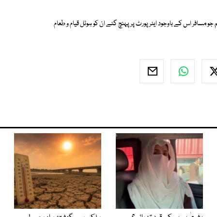
 جو مسافر اس کے باوجود ایئرپورٹ پر پہنچ گئے ان کو ہوٹل قیام و طعام