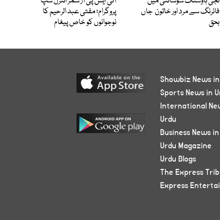
نجی ہاؤسنگ سوسائٹی میں
آئی ایس پی آر سمر انٹرن شپ
فائرنگ سے مرد اور خاتون جاں
پروگرام؛ مفتی عبد الرحیم کا
بحق
نوجوانوں کو خاص پیغام
Showbiz News in
Sports News in U
International Ne
Urdu
Business News in
Urdu Magazine
Urdu Blogs
The Express Tri
Express Enterta