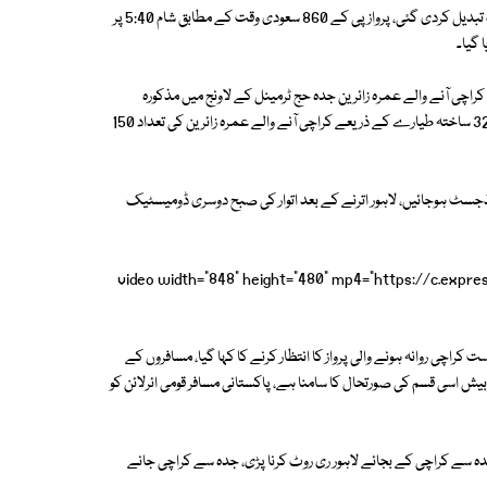
ذرائع کے مطابق پی آئی اے کی جدہ سے پاکستان آنے والی پرواز کی منزل اچانک تبدیل کردی گئی، پرواز پی کے 860 سعودی وقت کے مطابق شام 5:40 پر
 گیا۔
راچی آنے والے عمرہ زائرین جدہ حج ٹرمینل کے لاونج میں مذکورہ
معاملے پر پریشان دکھائی دیے، مسافروں کے مطابق قومی ائیر لائن کے ائر بس 320 ساختہ طیارے کے ذریعے کراچی آنے والے عمرہ زائرین کی تعداد 150
 ایڈجسٹ ہوجائیں، لاہور اترنے کے بعد اتوار کی صبح دوسری ڈومیسٹیک
[video width="848" height="480" mp4="https://c.exp
انب سے دوسری صورت میں اتوار کی رات 12 بجے براہ راست کراچی روانہ ہونے والی پرواز کا انتظار کرنے کا کہا گیا، مسافروں کے
بیش اسی قسم کی صورتحال کا سامنا ہے، پاکستانی مسافر قومی ائرلائن کو
گزیر آپریشنل وجوہات کی بنا جدہ سے کراچی کے بجائے لاہور ری روٹ کرنا پڑی، جدہ سے کراچی جانے