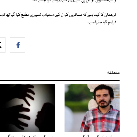
والے مسافروں کو کل پی کے 732 کے ذریعے لایا جائے گا۔
ترجمان کا کہنا ہے کہ مسافروں کو ان کے دستیاب نمبرز پر مطلع کیا گیا تھا تاہم
فراہم کیا جارہا ہے۔
متعلقہ