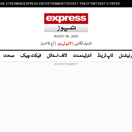
IVE STREAMING
EXPRESS ENTERTAINMENT
CRICKET PAKISTAN
TODAY'S PAPER
AUGUST 06, 2026
اشتہار لگائیں |
لائیو ٹی وی
| آج کا اخبار
ر نیشنل
ٹاپ ٹرینڈ
انٹرٹینمنٹ
لائف اسٹائل
فیکٹ چیک
صحت