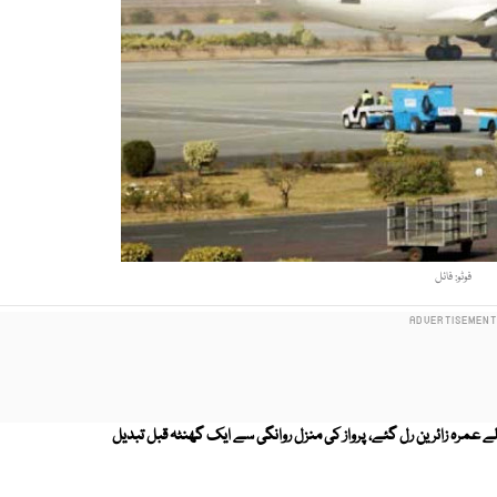
فوٹو: فائل
 عمرہ زائرین رل گئے، پرواز کی منزل روانگی سے ایک گھنٹہ قبل تبدیل