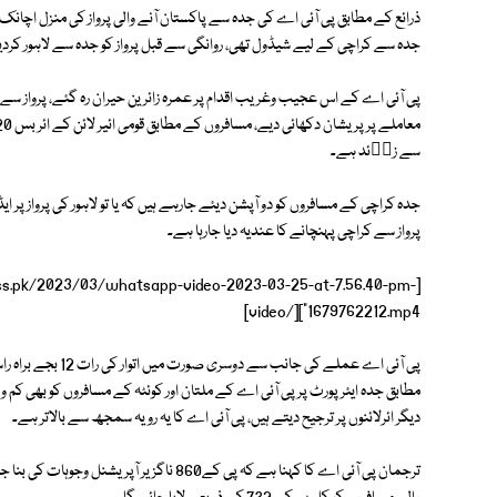
جدہ سے کراچی کے لیے شیڈول تھی، روانگی سے قبل پرواز کو جدہ سے لاہور کردیا
پی آئی اے کے اس عجیب وغریب اقدام پر عمرہ زائرین حیران رہ گئے، پرواز سے ک
سے زاٙئد ہے۔
جدہ کراچی کے مسافروں کو دو آپشن دیئے جارہے ہیں کہ یا تو لاہور کی پرواز پر
پرواز سے کراچی پہنچانے کا عندیہ دیا جارہا ہے۔
ress.pk/2023/03/whatsapp-video-2023-03-25-at-7.56.40-pm-
1679762212.mp4"][/video]
پی آئی اے عملے کی ج
مطابق جدہ ایئرپورٹ پر پی آئی اے کے ملتان اور کوئٹہ کے مسافروں کو بھی کم و
دیگر ائرلائنوں پر ترجیح دیتے ہیں، پی آئی اے کا یہ رویہ سمجھ سے بالاتر ہے۔
ترجمان پی آئی اے کا کہنا ہے کہ پی کے860 نا