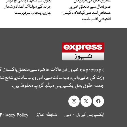
عمران خان کی میڈیکل
بچوں کے ساتھ زیادتی اور دیگر
صورتحال سے متعلق خبر پر
جرائم کے ہولناک اعداد و شمار
صحافی اسد طور کیخلاف کیس:
جاری، پنجاب سرفہرست
تفتیشی افسر طلب
express.pk
خبروں اور حالات حاضرہ سے متعلق پاکستان 
وزٹ کی جانے والی ویب سائٹ ہے۔ اس ویب سائٹ پر شائع شدہ
جملہ حقوق بحق ایکسپریس میڈیا گروپ محفوظ ہیں۔
ایکسپریس کے بارے میں
ضابطہ اخلاق
Privacy Policy