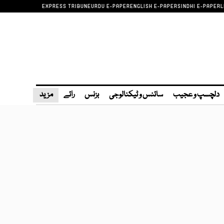
EXPRESS TRIBUNE
URDU E-PAPER
ENGLISH E-PAPER
SINDHI E-PAPER
L
دلچسپ و عجیب
سائنس و ٹیکنالوجی
بزنس
رائے
مزید