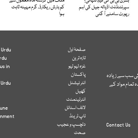
بشریٰ بی بی کی قیدِ تنہائی؟
ملک میں گزشتہ ماہ معمول سے
سپرنٹنڈنٹ اڈیالہ جیل کی اہم
کم بارش ریکارڈ، گرم مہینہ ثابت
رپورٹ سامنے آ گئی
ہوا
صفحۂ اول
 Urdu
تازہ ترین
rdu
غزہ لہو لہو
ws in
پاکستان
کی سب سے زیادہ
انٹر نیشنل
 Urdu
 تمام مواد کے
کھیل
انٹرٹینمنٹ
لائف اسٹائل
bune
ٹاپ ٹرینڈ
inment
دلچسپ و عجیب
Contact Us
صحت