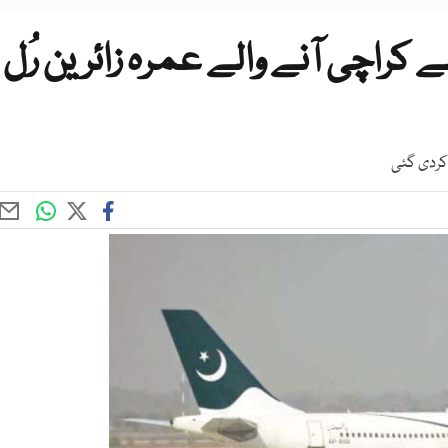
کراچی آنے والے عمرہ زائرین رُل
 کردی گئی