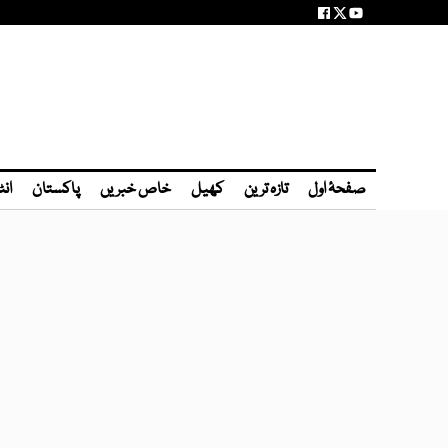
صفحۂ اول
تازہ ترین
کھیل
خاص خبریں
پاکستان
انٹ