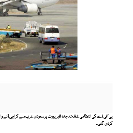
پی آئی اے کی انتظامی غفلت، جدہ ائیرپورٹ پر سعودی عرب سے کراچی آنے والے
کردی گئی۔