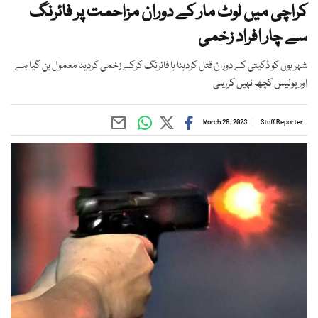
کراچی میں لوٹ مار کے دوران مزاحمت پر فائرنگ
سے چار افراد زخمی
شہریوں کو ڈکیتی کے دوران قتل کردینا یا فائرنگ کرکے زخمی کردینا معمول بن گیا ہے
اور پولیس کچھ نہیں کررہی
March 26, 2023
Staff Reporter