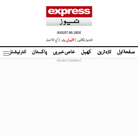
AUGUST 09, 2026
اشتہار لگائیں |
لائیو ٹی وی
| آج کا اخبار
صفحۂ اول
تازہ ترین
کھیل
خاص خبریں
پاکستان
انٹر نیشنل
ٹا