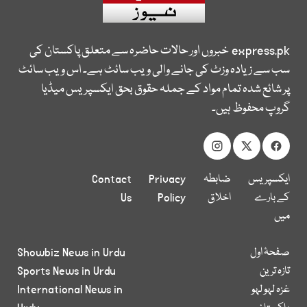
express.pk
خبروں اور حالات حاضرہ سے متعلق پاکستان کی
سب سے زیادہ وزٹ کی جانے والی ویب سائٹ ہے۔ اس ویب سائٹ
پر شائع شدہ تمام مواد کے جملہ حقوق بحق ایکسپریس میڈیا
گروپ محفوظ ہیں۔
ایکسپریس
ضابطہ
Privacy
Contact
کے بارے
اخلاق
Policy
Us
میں
صفحۂ اول
Showbiz News in Urdu
تازہ ترین
Sports News in Urdu
غزہ لہو لہو
International News in