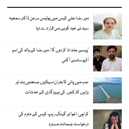
میر رضا علی کیس میں پولیس سرجن ڈاکٹر سمعیہ
سید نے خود کو بے بس قرار دے دیا
’پیسے جلد ادا کر دوں گا‘، میر رضا کے والد کی اہم
آڈیو سامنے آگئی
حب میں پانی کا بحران؛سیکڑوں صنعتیں بند اور
ہزاروں کارکنوں کی بیروزگاری کے خدشات
کراچی: اغوا اور گینگ ریپ کیس کے ملزم کی
درخواست ضمانت مسترد