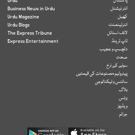
پاکستان
Urdu
انٹر نیشنل
Business News in Urdu
کھیل
Urdu Magazine
انٹرٹینمنٹ
Urdu Blogs
لائف اسٹائل
The Express Tribune
ٹاپ ٹرینڈ
Express Entertainment
دلچسپ و عجیب
صحت
سونے کے نرخ
پیٹرولیم مصنوعات کی قیمتیں
سائنس و ٹیکنالوجی
بلاگ
بزنس
ویڈیوز
جرائم