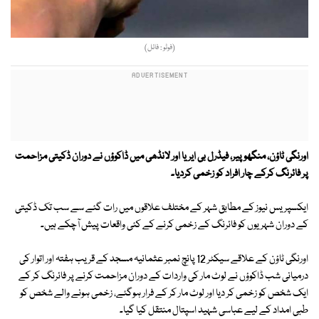
(فوٹو : فائل)
اورنگی ٹاؤن، منگھو پیر، فیڈرل بی ایریا اور لانڈھی میں ڈاکوؤں نے دوران ڈکیتی مزاحمت
پر فائرنگ کرکے چار افراد کو زخمی کردیا۔
ایکسپریس نیوز کے مطابق شہر کے مختلف علاقوں میں رات گئے سے سب تک ڈکیتی
کے دوران شہریوں کو فائرنگ کے زخمی کرنے کے کئی واقعات پیش آچکے ہیں۔
اورنگی ٹاؤن کے علاقے سیکٹر 12 پانچ نمبر عثمانیہ مسجد کے قریب ہفتہ اور اتوار کی
درمیانی شب ڈاکوؤں نے لوٹ مار کی واردات کے دوران مزاحمت کرنے پر فائرنگ کر کے
ایک شخص کو زخمی کر دیا اور لوٹ مار کر کے فرار ہوگئے، زخمی ہونے والے شخص کو
طبی امداد کے لیے عباسی شہید اسپتال منتقل کیا گیا۔