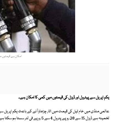
امکان ہے قیمتوں میں 
یکم اپریل سے پیٹرول اور ڈیزل کی قیمتوں میں کمی کا امکان ہے۔
عالمی منڈی میں خام تیل کی قیمت میں اتار چڑھاؤ آنے کے باعث یکم اپریل سے 
تخمینہ ہے ڈیزل 15 سے 20 روپے پٹرول 4 سے 5 روپے فی لٹر سستا ہو سکتا ہے۔