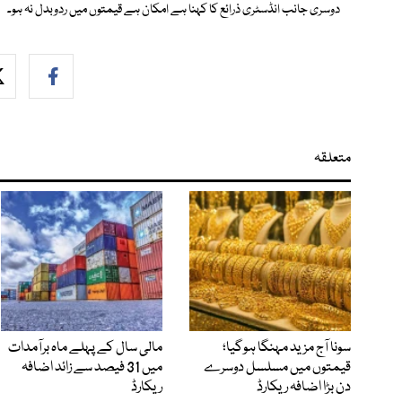
دوسری جانب انڈسٹری ذرائع کا کہنا ہے امکان ہے قیمتوں میں ردوبدل نہ ہو۔
متعلقہ
سونا آج مزید مہنگا ہوگیا؛
مالی سال کے پہلے ماہ برآمدات
قیمتوں میں مسلسل دوسرے
میں 31 فیصد سے زائد اضافہ
دن بڑا اضافہ ریکارڈ
ریکارڈ