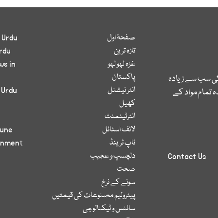
صفحۂ اول
 Urdu
تازہ ترین
rdu
غزہ لہو لہو
ws in
پاکستان
کی سب سے زیادہ
انٹر نیشنل
 Urdu
 تمام مواد کے
کھیل
انٹرٹینمنٹ
لائف اسٹائل
bune
ٹاپ ٹرینڈ
inment
دلچسپ و عجیب
Contact Us
صحت
سونے کے نرخ
پیٹرولیم مصنوعات کی قیمتیں
سائنس و ٹیکنالوجی