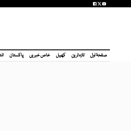
صفحۂ اول
تازہ ترین
کھیل
خاص خبریں
پاکستان
انٹ