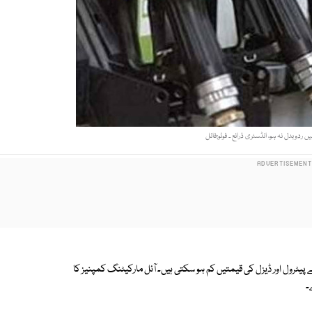
ردوبدل نہ ہو، انڈسٹری ذرائع ۔ فوٹو:فائل
پیٹرول اور ڈیزل کی قیمتیں کم ہو سکتی ہیں۔ آئل مارکیٹنگ کمپنیز کا