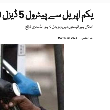
یکم اپریل سے پیٹرول 5 ڈیزل 20 روپے لیٹر سستا ہونے کا امکان
امکان ہے قیمتوں میں ردوبدل نہ ہو، انڈسٹری ذرائع
خبر ایجنسی
March 30, 2023