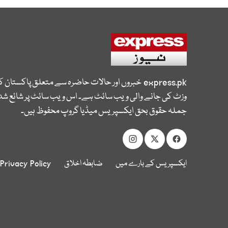
express.pk
خبروں اور حالات حاضرہ سے متعلق پاکستان 
وزٹ کی جانے والی ویب سائٹ ہے۔ اس ویب سائٹ پر شائع شدہ
جملہ حقوق بحق ایکسپریس میڈیا گروپ محفوظ ہیں۔
ایکسپریس کے بارے میں
ضابطہ اخلاق
Privacy Policy