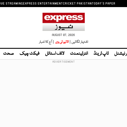
IVE STREAMING
EXPRESS ENTERTAINMENT
CRICKET PAKISTAN
TODAY'S PAPER
AUGUST 07, 2026
اشتہار لگائیں |
لائیو ٹی وی
| آج کا اخبار
ر نیشنل
ٹاپ ٹرینڈ
انٹرٹینمنٹ
لائف اسٹائل
فیکٹ چیک
صحت