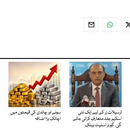
ترسیلاتِ زر کے لیے ایک نئی
سونے اور چاندی کی قیمتوں میں
اسکیم جلد متعارف کرائی جائے
اچانک بڑا اضافہ
گی، گورنر اسٹیٹ بینک