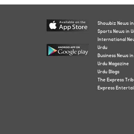
Showbiz News in
Sports News in U
International Ne
Urdu
Business News in
Urdu Magazine
Urdu Blogs
The Express Tri
Express Enterta