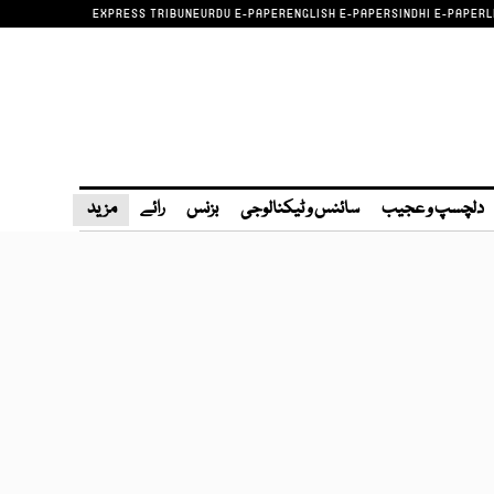
EXPRESS TRIBUNE
URDU E-PAPER
ENGLISH E-PAPER
SINDHI E-PAPER
L
دلچسپ و عجیب
سائنس و ٹیکنالوجی
بزنس
رائے
مزید