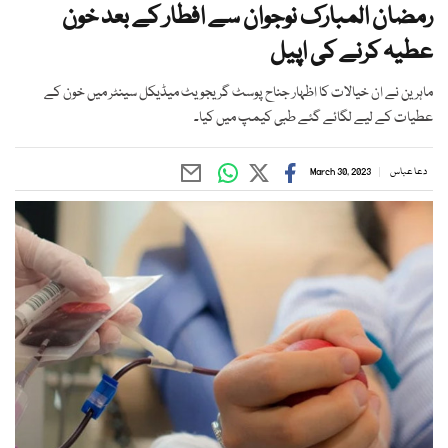
رمضان المبارک نوجوان سے افطار کے بعد خون
عطیہ کرنے کی اپیل
ماہرین نے ان خیالات کا اظہار جناح پوسٹ گریجویٹ میڈیکل سینٹر میں خون کے
عطیات کے لیے لگائے گئے طبی کیمپ میں کیا۔
دعا عباس
March 30, 2023