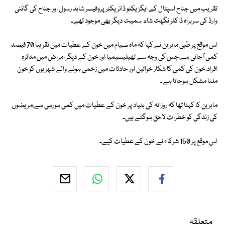
تقریب میں جناح اسپتال کے ایگزیکٹو ڈائریکٹر پروفیسر شاہد رسول اور جناح کی گائنی
وارڈ کی سربراہ ڈاکٹر نگہت شاھ سمیت دیگر بھی موجود تھے۔
اس موقع پر طبی ماہرین نے کہا کہ ماہ صیام میں خون کے عطیات میں تقریبا 70 فیصد
کمی آجاتی ہے،جس کی وجہ سے تھیلیسیمیا اور خون کے دیگر امراض میں متاثرہ
افراد،خون کی کمی کا شکار خواتین اور حادثات میں زخمی ہونے والے شہریوں کو خون
ملنا مشکل ہوجاتا ہے۔
ماہرین کا کہنا تھا کہ روزانہ کی بنیاد پر خون کے عطیات میں کمی ہورہی ہے،مریضوں
کی زندگی کو خطرات لاحق ہوگئے ہیں۔
اس موقع پر 150 شرکاء نے خون کے عطیات کیے۔
متعلقہ