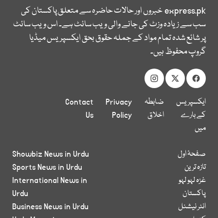
express.pk
خبروں اور حالات حاضرہ سے متعلق پاکستان کی
سب سے زیادہ وزٹ کی جانے والی ویب سائٹ ہے۔ اس ویب سائٹ
پر شائع شدہ تمام مواد کے جملہ حقوق بحق ایکسپریس میڈیا
گروپ محفوظ ہیں۔
ایکسپریس
ضابطہ
Privacy
Contact
کے بارے
اخلاق
Policy
Us
میں
صفحۂ اول
Showbiz News in Urdu
تازہ ترین
Sports News in Urdu
غزہ لہو لہو
International News in
پاکستان
Urdu
انٹر نیشنل
Business News in Urdu