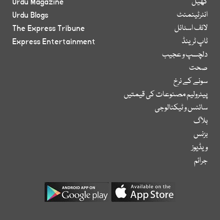
کھیل
Urdu Magazine
انٹرٹینمنٹ
Urdu Blogs
لائف اسٹائل
The Express Tribune
ٹاپ ٹرینڈ
Express Entertainment
دلچسپ و عجیب
صحت
سونے کے نرخ
پیٹرولیم مصنوعات کی قیمتیں
سائنس و ٹیکنالوجی
بلاگ
بزنس
ویڈیوز
جرائم