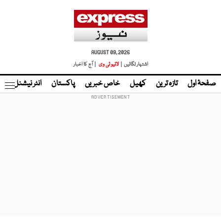
AUGUST 09, 2026
اشتہار لگائیں |
لائیو ٹی وی
| آج کا اخبار
صفحۂ اول
تازہ ترین
کھیل
خاص خبریں
پاکستان
انٹر نیشنل
ٹا