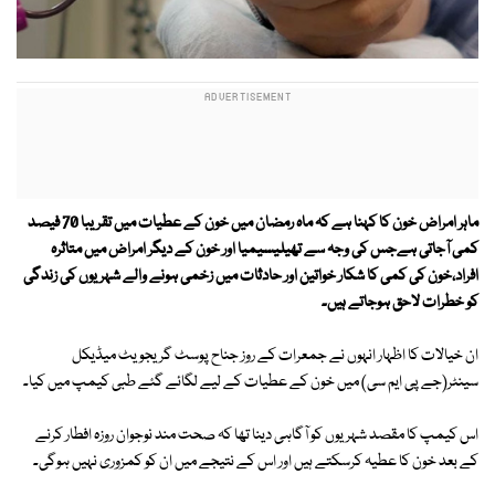
ماہر امراض خون کا کہنا ہے کہ ماہ رمضان میں خون کے عطیات میں تقریبا 70 فیصد
کمی آجاتی ہےجس کی وجہ سے تھیلیسیمیا اور خون کے دیگر امراض میں متاثرہ
افراد،خون کی کمی کا شکار خواتین اور حادثات میں زخمی ہونے والے شہریوں کی زندگی
کو خطرات لاحق ہوجاتے ہیں۔
ان خیالات کا اظہار انہوں نے جمعرات کے روز جناح پوسٹ گریجویٹ میڈیکل
سینٹر(جے پی ایم سی) میں خون کے عطیات کے لیے لگائے گئے طبی کیمپ میں کیا۔
اس کیمپ کا مقصد شہریوں کو آگاہی دینا تھا کہ صحت مند نوجوان روزہ افطار کرنے
کے بعد خون کا عطیہ کرسکتے ہیں اور اس کے نتیجے میں ان کو کمزوری نہیں ہوگی۔