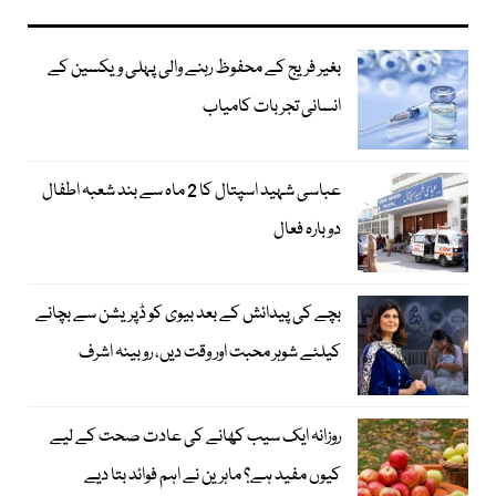
بغیر فریج کے محفوظ رہنے والی پہلی ویکسین کے
انسانی تجربات کامیاب
عباسی شہید اسپتال کا 2 ماہ سے بند شعبہ اطفال
دوبارہ فعال
بچے کی پیدائش کے بعد بیوی کو ڈپریشن سے بچانے
کیلئے شوہر محبت اور وقت دیں، روبینہ اشرف
روزانہ ایک سیب کھانے کی عادت صحت کے لیے
کیوں مفید ہے؟ ماہرین نے اہم فوائد بتا دیے