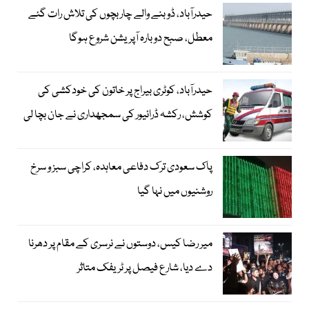
حیدرآباد، ڈوبنے والے چار بچوں کی تلاش رات گئے
معطل، صبح دوبارہ آپریشن شروع ہوگا
حیدرآباد، کوٹری بیراج پر خاتون کی خودکشی کی
کوشش، رکشہ ڈرائیور کی سمجھداری نے جان بچا لی
پاک سعودی ترک دفاعی معاہدہ، کراچی سبز و سرخ
روشنیوں میں نہا گیا
میر رضا کیس، دوستوں نے نرسری کے مقام پر دھرنا
دے دیا، شارع فیصل پر ٹریفک متاثر