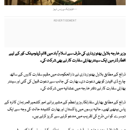
—فوٹو:ایکسپریس نیوز
وزیر خارجہ بلاول بھٹو زرداری کی طرف سے اسلام آباد میں قائم ڈپلومیٹک کور کے لیے
افطار ڈنر میں ایک سینئر بھارتی سفارت کار نے بھی شرکت کی۔
ذرائع کے مطابق بلاول بھٹو زرداری نے دارالحکومت میں مقیم سفارت کاروں کے ساتھ
چارج ڈی افیئرز کو بھی دعوت دی۔ بھارت کی جانب سے دعوت قبول کی گئی اور سینئر
بھارتی سفارت کار نے دفتر خارجہ میں عشائیہ میں شرکت کی۔
ذرائع کے مطابق بھارتی سفارتکار وزیراعظم کے مشیر برائے امور کشمیر قمر زمان کائرہ کے
پاس بیٹھے تھے۔ حالیہ برسوں میں پاکستان اور بھارت کشیدہ حالت کی وجہ سے ایک
دوسرے کو اس طرح کی تقریب میں مدعو کرنے سے گریز کرتے ہیں۔