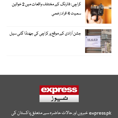
کراچی: فائرنگ کے مختلف واقعات میں 2 خواتین
سمیت 4 افراد زخمی
جشن آزادی کے موقع پر کراچی کی جھنڈا گلی سیل
express.pk
خبروں اور حالات حاضرہ سے متعلق پاکستان کی