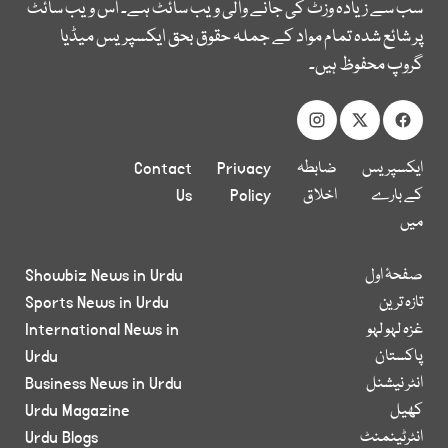
سب سے زیادہ وزٹ کی جانے والی ویب سائٹ ہے۔ اس ویب سائٹ
پر شائع شدہ تمام مواد کے جملہ حقوق بحق ایکسپریس میڈیا
گروپ محفوظ ہیں۔
ایکسپریس
ضابطہ
Privacy
Contact
کے بارے
اخلاق
Policy
Us
میں
صفحۂ اول
Showbiz News in Urdu
تازہ ترین
Sports News in Urdu
غزہ لہو لہو
International News in
پاکستان
Urdu
انٹر نیشنل
Business News in Urdu
کھیل
Urdu Magazine
انٹرٹینمنٹ
Urdu Blogs