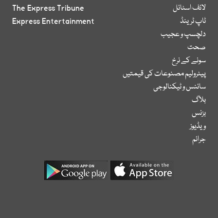
لائف اسٹائل
The Express Tribune
ٹاپ ٹرینڈ
Express Entertainment
دلچسپ و عجیب
صحت
سونے کے نرخ
پیٹرولیم مصنوعات کی قیمتیں
سائنس و ٹیکنالوجی
بلاگ
بزنس
ویڈیوز
جرائم