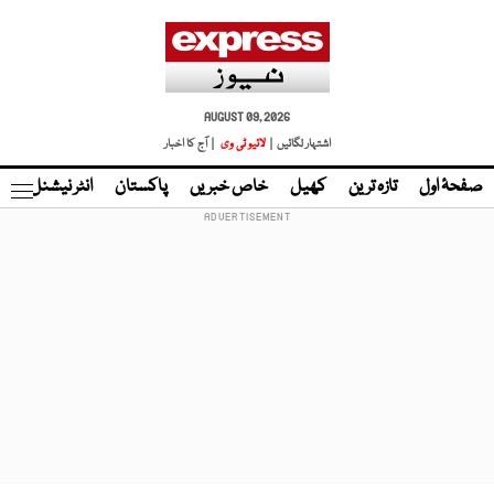
AUGUST 09, 2026
اشتہار لگائیں |
لائیو ٹی وی
| آج کا اخبار
صفحۂ اول
تازہ ترین
کھیل
خاص خبریں
پاکستان
انٹر نیشنل
ٹا