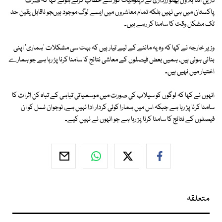
دریں اثنا بلاول بھٹو زرداری نے ڈپلومیٹ کور سے خطاب کرتے ہوئے کہا کہ صرف
پاکستان میں ہی نہیں بلکہ تمام معاشروں میں ایسے لوگ موجود ہیںجو ناقابل یقین حد
تک مشکل وقت کا سامنا کر رہے ہیں۔
وزیر خارجہ نے کہا کہ وہ یہ ماننے کے لیے تیار ہیں کہ بہت سی مشکلات 'ہماری' اپنی
بنائی ہوئی ہیں، ہمیں بعض فیصلوں کے معاشی نتائج کا سامنا کرنا پڑ رہا ہے جو ہمارے
اختیار میں نہیں ہیں۔
انہوں نے کہا کہ لوگوں کو سیلاب کی صورت میں موسمیاتی تباہی کے تباہ کن اثرات کا
سامنا کرنا پڑ رہا ہے جبکہ اس میں ہمارا کوئی کردار ادا نہیں ہے، نوجوان نسل کو ان
فیصلوں کے نتائج کا سامنا کرنا پڑ رہا ہے جو انہوں نے نہیں کیے۔
متعلقہ