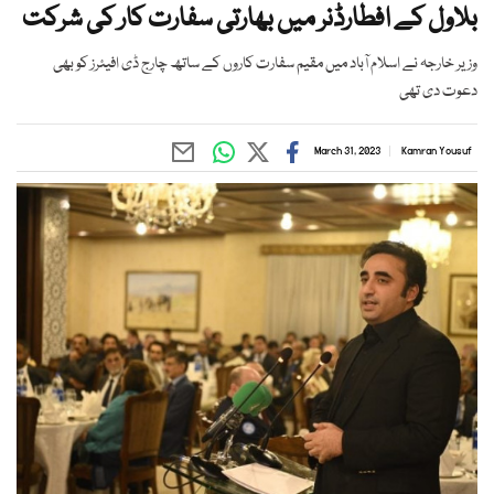
بلاول کے افطارڈنر میں بھارتی سفارت کار کی شرکت
وزیر خارجہ نے اسلام آباد میں مقیم سفارت کاروں کے ساتھ چارج ڈی افیئرز کو بھی
دعوت دی تھی
March 31, 2023
Kamran Yousuf