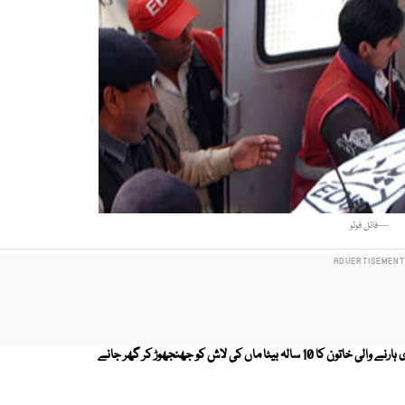
—فائل فوٹو
کراچی کے علاقے سائٹ ایریا میں زکوۃ تقیسم کے وقت بھگڈر میں زندگی کی بازی ہارنے والی خاتون کا 10 سالہ بیٹا ماں کی لاش کو جھنجھوڑ کر گھر جانے