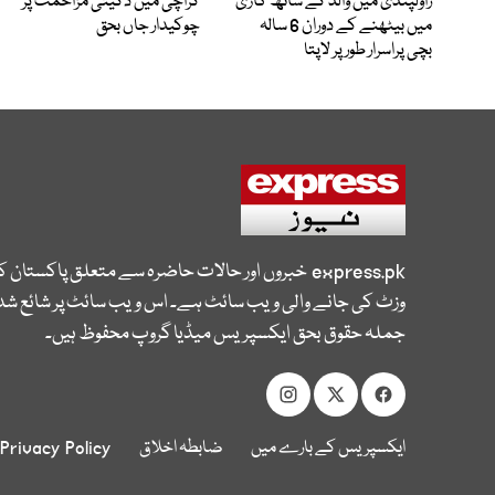
راولپنڈی میں والد کے ساتھ گاڑی
کراچی میں ڈکیتی مزاحمت پر
میں بیٹھنے کے دوران 6 سالہ
چوکیدار جاں بحق
بچی پراسرار طور پر لاپتا
express.pk
خبروں اور حالات حاضرہ سے متعلق پاکستان 
وزٹ کی جانے والی ویب سائٹ ہے۔ اس ویب سائٹ پر شائع شدہ
جملہ حقوق بحق ایکسپریس میڈیا گروپ محفوظ ہیں۔
ایکسپریس کے بارے میں
ضابطہ اخلاق
Privacy Policy