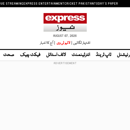
IVE STREAMING
EXPRESS ENTERTAINMENT
CRICKET PAKISTAN
TODAY'S PAPER
AUGUST 07, 2026
اشتہار لگائیں |
لائیو ٹی وی
| آج کا اخبار
ر نیشنل
ٹاپ ٹرینڈ
انٹرٹینمنٹ
لائف اسٹائل
فیکٹ چیک
صحت