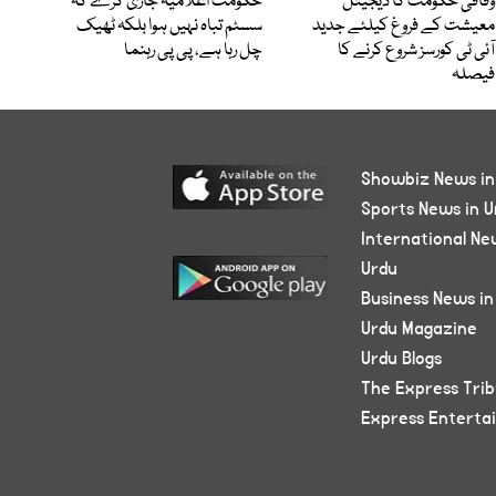
وفاقی حکومت کا ڈیجیٹل
حکومت اعلامیہ جاری کرے کہ
معیشت کے فروغ کیلئے جدید
سسٹم تباہ نہیں ہوا بلکہ ٹھیک
آئی ٹی کورسز شروع کرنے کا
چل رہا ہے، پی پی رہنما
فیصلہ
Showbiz News in
Sports News in U
International Ne
Urdu
Business News in
Urdu Magazine
Urdu Blogs
The Express Tri
Express Enterta