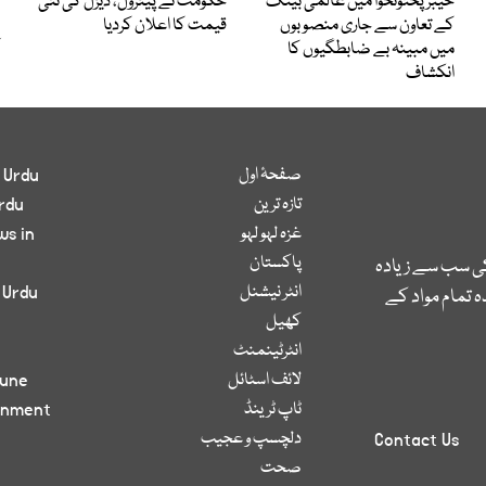
خیبرپختونخوا میں عالمی بینک
حکومت نے پیٹرول، ڈیزل کی نئی
کے تعاون سے جاری منصوبوں
قیمت کا اعلان کردیا
میں مبینہ بے ضابطگیوں کا
انکشاف
صفحۂ اول
 Urdu
تازہ ترین
rdu
غزہ لہو لہو
ws in
پاکستان
کی سب سے زیادہ
انٹر نیشنل
 Urdu
 تمام مواد کے
کھیل
انٹرٹینمنٹ
لائف اسٹائل
bune
ٹاپ ٹرینڈ
inment
دلچسپ و عجیب
Contact Us
صحت