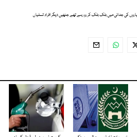
اروں کی جدائی میں بلک بلک کر رو رہے تھے جنھیں دیگر افراد تسلیاں