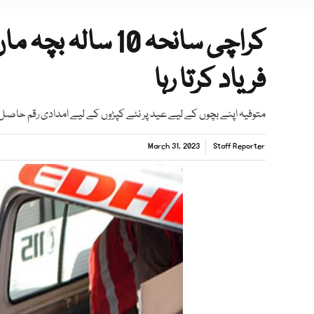
کراچی سانحہ 10 س
فریاد کرتا رہا
متوفیہ اپنے بچوں کے لیے عید پر نئے کپڑوں کے لیے امدادی رقم حاصل 
March 31, 2023
Staff Reporter