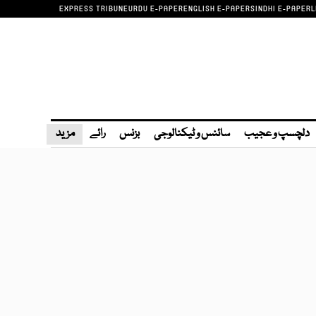
EXPRESS TRIBUNE
URDU E-PAPER
ENGLISH E-PAPER
SINDHI E-PAPER
L
دلچسپ و عجیب
سائنس و ٹیکنالوجی
بزنس
رائے
مزید