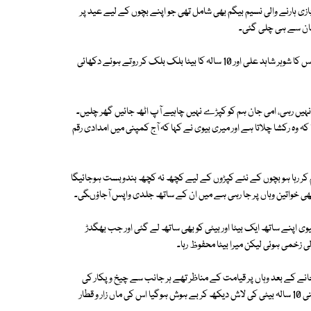
ی ہارنے والی نسیم بیگم بھی شامل تھی جو اپنے بچوں کے لیے عید پر
جان سے ہی چلی گئی۔
نسیم بیگم کی لاش عباسی شہید اسپتال لائی گئی جہاں اس کی لاش کے ساتھ اس کا شوہر شاہد علی اور 10 سالہ کا بیٹا بلک بلک کر روتے ہوئے دکھائی
وں نہیں رہی، امی جان ہم کو کپڑے نہیں چاہیے آپ اٹھ جائیں گھر چلیں۔
ہ وہ رکشا چلاتا ہے اور میری بیوی نے کہا کہ آج کمپنی میں امدادی رقم
ں کام کر رہا ہو بچوں کے نئے کپڑوں کے لیے کچھ نہ کچھ بندوبست ہوجائیگا
ی اپنے ساتھ ایک بیٹا اور بیٹی کو بھی ساتھ لے گئی اور جب بھگدڑ
زخمی ہوئی لیکن میرا بیٹا محفوظ رہا۔
نے کے بعد وہاں پر قیامت کے مناظر تھے ہر جانب سے چیخ و پکار کی
آوازیں سنائی دے رہی تھیں اور موقع پر موجود ہر آنکھ اشکبار تھی ایک شخص اپنی 10 سالہ بیٹی کی لاش دیکھ کر بے ہوش ہوگیا اس کی ماں زار و قطار