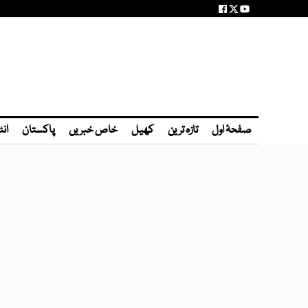
صفحۂ اول
تازہ ترین
کھیل
خاص خبریں
پاکستان
انٹ