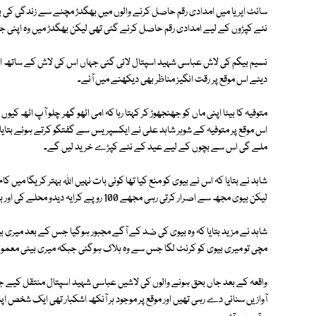
سائٹ ایریا میں امدادی رقم حاصل کرنے والوں میں بھگدڑ مچنے سے زندگی کی باز
نئے کپڑوں کے لیے امدادی رقم حاصل کرنے گئی تھی لیکن بھگدڑ میں وہ اپنی 
دیئے اس موقع پر رقت انگیز مناظر بھی دیکھنے میں آئے۔
متوفیہ کا بیٹا اپنی ماں کو جھنجھوڑ کر کہتا رہا کہ امی اٹھو گھر چلو آپ اٹھ کی
اس موقع پر متوفیہ کے شوہر شاہد علی نے ایکسپریس سے گفتگو کرتے ہوئے بتایا ک
ملے گی اس سے بچوں کے لیے عید کے نئے کپڑے خرید لیں گے۔
شاہد نے بتایا کہ اس نے بیوی کو منع کیا تھا کوئی بات نہیں اللہ بہتر کریگا می
لیکن بیوی مجھ سے اصرار کرتی رہی مجھے 100 روپے کرایہ دیدو محلے کی اور بھی خواتین وہاں پر جا رہی ہے میں ان کے ساتھ جلدی واپس آجاؤںگی۔
شاہد نے مزید بتایا کہ وہ بیوی کی ضد کے آگے مجبور ہوگیا جس کے بعد میری بیو
مچی تو میری بیوی کو کرنٹ لگا جس سے وہ ہلاک ہوگئی جبکہ میری بیٹی معمولی 
واقعہ کے بعد جاں بحق ہونے والوں کی لاشیں عباسی شہید اسپتال منتقل کیے جا