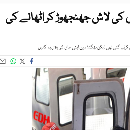
الہ بچہ ماں کی لاش جھنجھوڑ کر اٹھانے کی
کرنے گئی تھی لیکن بھگدڑ میں اپنی جان کی بازی ہار گئیں