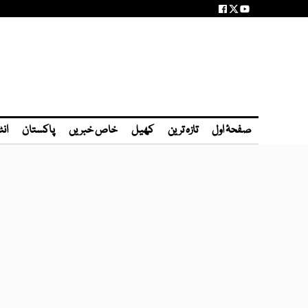
صفحۂ اول
تازہ ترین
کھیل
خاص خبریں
پاکستان
انٹ