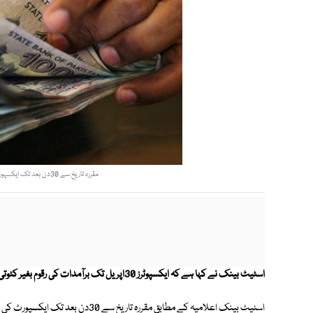
مقررہ تاریخ سے 30دن بعد تک ایکسپورٹ کی رقوم لانے پر 3 فیصد کٹوتی ہوگی، اعلامیہ۔ فوٹو: فائل
اسٹیٹ بینک نے کہا ہے کہ ایکسپوٹرز 30اپریل تک برآمدات کی رقوم بغیر کٹوتی لاسکتے ہیں۔
اسٹیٹ بینک اعلامیہ کے مطابق مقررہ تاریخ سے 30دن بعد تک ایکسپورٹ کی رقوم لانے پر 3 فیصد کٹوتی ہوگی۔