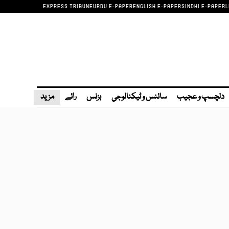
EXPRESS TRIBUNE
URDU E-PAPER
ENGLISH E-PAPER
SINDHI E-PAPER
L
دلچسپ و عجیب
سائنس و ٹیکنالوجی
بزنس
رائے
مزید