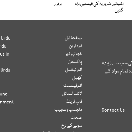
اشیائے ضروریہ کی قیمتیں بڑھ
برقرار
گئیں
صفحۂ اول
 Urdu
تازہ ترین
rdu
غزہ لہو لہو
ws in
پاکستان
کی سب سے زیادہ
انٹر نیشنل
 Urdu
 تمام مواد کے
کھیل
انٹرٹینمنٹ
لائف اسٹائل
bune
ٹاپ ٹرینڈ
inment
دلچسپ و عجیب
Contact Us
صحت
سونے کے نرخ