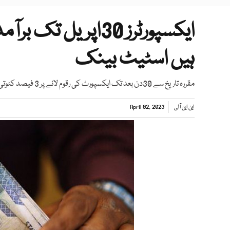
ایکسپورٹرز 30اپریل
ہیں اسٹیٹ بینک
مقررہ تاریخ سے 30دن بعد تک ایکسپورٹ کی رقوم لانے پر 3 فیصد کٹوتی ہوگی، اعلامیہ
این این آئی
April 02, 2023