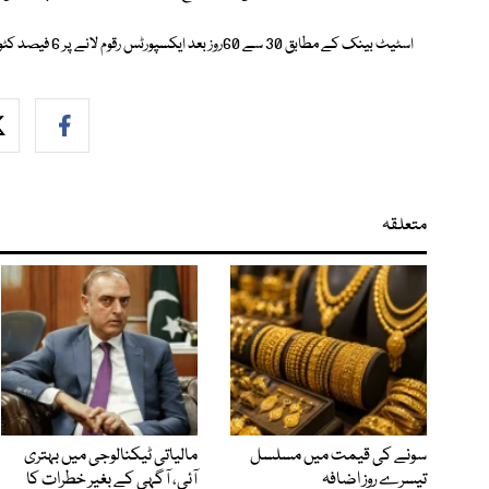
اسٹیٹ بینک کے مطابق 30 سے 60روز بعد ایکسپورٹس رقوم لانے پر 6 فیصد کٹوتی اور 30 اپریل سے 60 روز بعد ایکسپورٹس رقوم پر 9 فیصد کٹوتی ہوگی۔
متعلقہ
سونے کی قیمت میں مسلسل
مالیاتی ٹیکنالوجی میں بہتری
تیسرے روز اضافہ
آئی، آگہی کے بغیر خطرات کا