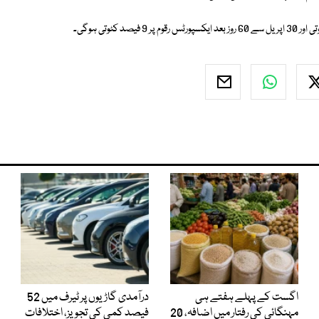
اگست کے پہلے ہفتے ہی
درآمدی گاڑیوں پر ٹیرف میں 52
مہنگائی کی رفتار میں اضافہ، 20
فیصد کمی کی تجویز، اختلافات