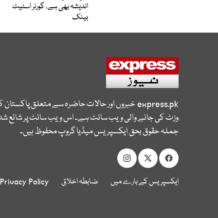
اندیشہ بھی ہے، گورنر اسٹیٹ
بینک
express.pk
خبروں اور حالات حاضرہ سے متعلق پاکستان 
وزٹ کی جانے والی ویب سائٹ ہے۔ اس ویب سائٹ پر شائع شدہ
جملہ حقوق بحق ایکسپریس میڈیا گروپ محفوظ ہیں۔
ایکسپریس کے بارے میں
ضابطہ اخلاق
Privacy Policy