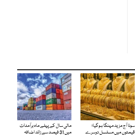
سونا آج مزید مہنگا ہوگیا؛
مالی سال کے پہلے ماہ برآمدات
قیمتوں میں مسلسل دوسرے
میں 31 فیصد سے زائد اضافہ