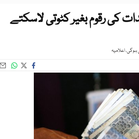
 تک برآمدات کی رقوم بغیر کٹوتی لاسکتے