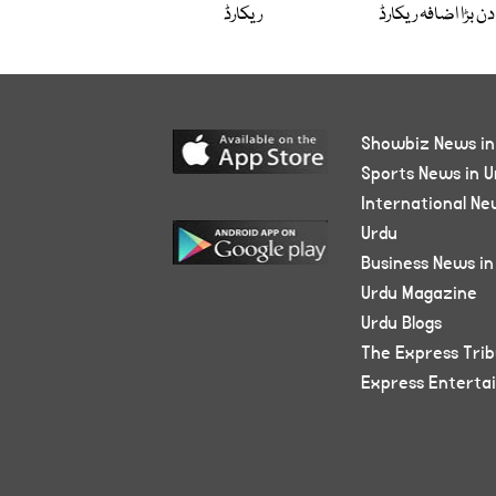
دن بڑا اضافہ ریکارڈ
ریکارڈ
Showbiz News in
Sports News in U
International Ne
Urdu
Business News in
Urdu Magazine
Urdu Blogs
The Express Tri
Express Enterta