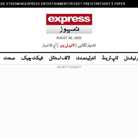
IVE STREAMING
EXPRESS ENTERTAINMENT
CRICKET PAKISTAN
TODAY'S PAPER
AUGUST 08, 2026
اشتہار لگائیں |
لائیو ٹی وی
| آج کا اخبار
ر نیشنل
ٹاپ ٹرینڈ
انٹرٹینمنٹ
لائف اسٹائل
فیکٹ چیک
صحت