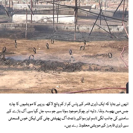
انہوں نے بتایا کہ ایک ڈیری فامر کے پاس کم از کم پانچ لاکھ روپے کا مویشیوں کا چارہ
جس میں بھوسہ، ونڈا ، دلیہ اور چوکر موجود ہوتا ہے جو سب جل گیا ہے، آگ باڑے کے
سامنے کی جانب لگی تاہم تیز ہواکے باعث آگ پھیلتی چلی گئی لیکن خوس قسمتی
سے ڈیری فارمرز کے مویشی محفوظ رے ہیں۔