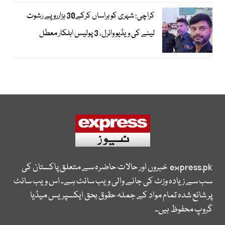
کراچی: شہری کو ہراساں کرکے30 ہزارروپے رشوت
لینے کی ویڈیو وائرل، 3 پولیس اہلکار معطل
express.pk
خبروں اور حالات حاضرہ سے متعلق پاکستان کی
سب سے زیادہ وزٹ کی جانے والی ویب سائٹ ہے۔ اس ویب سائٹ
پر شائع شدہ تمام مواد کے جملہ حقوق بحق ایکسپریس میڈیا
گروپ محفوظ ہیں۔