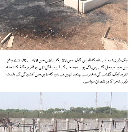
ایک ڈیری فارمرنے بتایا کہ الیاس گوٹھ میں 99 ایکٹراراضی میں 60 سے 70 باڑے واقع
ہیں جو سب جل گئے ہیں، آگ پونے بارہ بجے کے قریب لگی تھی اور فائر بریگیڈ کا عملہ
تقریباً ایک گھنٹے کی تاخیر سے پہنچا، انہوں نے بتایا کہ باڑوں میں آتشزدگی کے باعث
ڈیری فامرز کا بڑا نقصان ہوا ہے۔