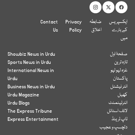
ایکسپریس
ضابطہ
Privacy
Contact
کے بارے
اخلاق
Policy
Us
میں
صفحۂ اول
Showbiz News in Urdu
تازہ ترین
Sports News in Urdu
غزہ لہو لہو
International News in
پاکستان
Urdu
انٹر نیشنل
Business News in Urdu
کھیل
Urdu Magazine
انٹرٹینمنٹ
Urdu Blogs
لائف اسٹائل
The Express Tribune
ٹاپ ٹرینڈ
Express Entertainment
دلچسپ و عجیب