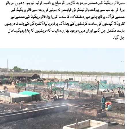
سے فائر بریگیڈ کے عملے نے مزید گاڑیوں کو موقع پر طلب کر لیا، تیز ہوا، دھویں اور واٹر
بورڈ کی جانب سے بروقت واٹر ٹینکر کی فراہمی نہ ہونے کی وجہ سے فائر بریگیڈ کے
عملے کو آگ پر قابو پانے میں مشکلات کا سامنا کرںا پڑا، فائربریگیڈ کے عملے نے
تقریباً 3 گھنٹوں کی سخت کوششوں کے بعد آگ پر قابو پالیا، آتشزدگی کے باعث درجنوں
باڑے مکمل جل گئے اور ان میں موجود بھاری مالیت کا مویشیوں کا چارا ودیگرسامان
جل گیا۔