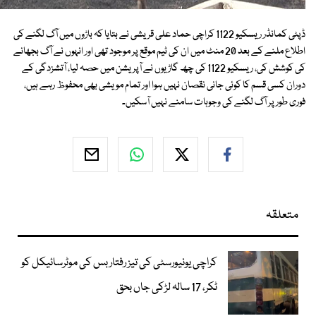
ڈپٹی کمانڈر ریسکیو 1122 کراچی حماد علی قریشی نے بتایا کہ باڑوں میں آگ لگنے کی
اطلاع ملنے کے بعد 20 منٹ میں ان کی ٹیم موقع پر موجود تھی اور انہوں نے آگ بجھانے
کی کوشش کی، ریسکیو 1122 کی چھ گاڑیوں نے آپریشن میں حصہ لیا، آتشزدگی کے
دوران کسی قسم کا کوئی جانی نقصان نہیں ہوا اور تمام مویشی بھی محفوظ رہے ہیں،
فوری طور پر آگ لگنے کی وجوہات سامنے نہیں آسکیں۔
متعلقہ
کراچی یونیورسٹی کی تیز رفتار بس کی موٹرسائیکل کو
ٹکر، 17 سالہ لڑکی جاں بحق