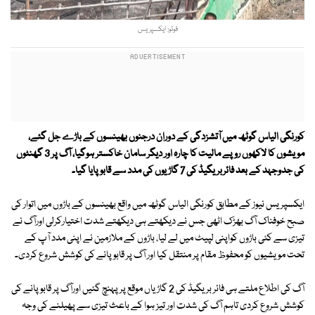
فوٹو: ایکسپریس
کورنگی الیاس گوٹھ میں آتشزدگی کے دوران درجنوں بھینسوں کے باڑے جل گئے،
مویشوں کا لاکھوں روپے مالیت کا چارہ اور دیگر سامان خاکستر ہوگیا، آگ پر 3 گھنٹوں
کی جدوجہد کے بعد فائربریگیڈ کی 7 گاڑیوں کی مدد سے قابو پایا گیا۔
ایکسپریس نیوز کے مطابق کورنگی الیاس گوٹھ میں واقع بھینسوں کے باڑوں میں اتوار کی
صبح خوفناک آگ بھڑک اٹھی جس نے دیکھتے ہی دیکھتے شدت اختیارکرلی اورآگ نے
تیزی سے کئی باڑوں کواپنی لپیٹ میں لے لیا، باڑوں کے ملازمین نے اپنی مدد آپ کے
تحت مویشیوں کو محفوظ مقام پر منتقل کیا اور آگ پر قابو پانے کی کوشش شروع کردی۔
آگ کی اطلاع ملتے ہی فائر بریگیڈ کی 2 گاڑیاں موقع پر پہنچ گئیں اورآگ پر قابو پانے کی
کوشش شروع کردی تاہم آگ کی شدت اور تیز ہوا کے باعث تیزی سے پھیلنے کی وجہ