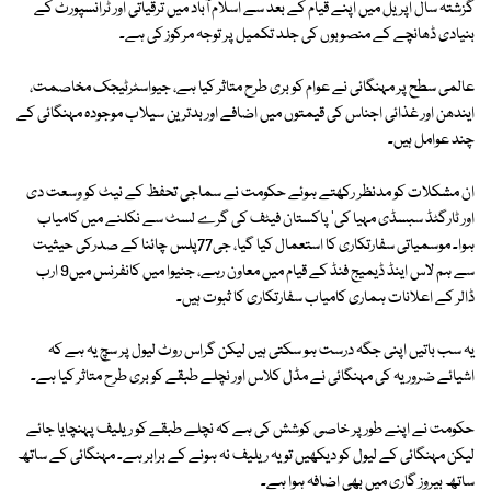
گزشتہ سال اپریل میں اپنے قیام کے بعد سے اسلام آباد میں ترقیاتی اور ٹرانسپورٹ کے
بنیادی ڈھانچے کے منصوبوں کی جلد تکمیل پر توجہ مرکوز کی ہے۔
عالمی سطح پر مہنگائی نے عوام کو بری طرح متاثر کیا ہے، جیواسٹرٹیجک مخاصمت،
ایندھن اور غذائی اجناس کی قیمتوں میں اضافے اور بدترین سیلاب موجودہ مہنگائی کے
چند عوامل ہیں۔
ان مشکلات کو مدنظر رکھتے ہوئے حکومت نے سماجی تحفظ کے نیٹ کو وسعت دی
اور ٹارگٹڈ سبسڈی مہیا کی' پاکستان فیٹف کی گرے لسٹ سے نکلنے میں کامیاب
ہوا۔ موسمیاتی سفارتکاری کا استعمال کیا گیا، جی77پلس چائنا کے صدرکی حیثیت
سے ہم لاس اینڈ ڈیمیج فنڈ کے قیام میں معاون رہے، جنیوا میں کانفرنس میں9 ارب
ڈالر کے اعلانات ہماری کامیاب سفارتکاری کا ثبوت ہیں۔
یہ سب باتیں اپنی جگہ درست ہو سکتی ہیں لیکن گراس روٹ لیول پر سچ یہ ہے کہ
اشیائے ضروریہ کی مہنگائی نے مڈل کلاس اور نچلے طبقے کو بری طرح متاثر کیا ہے۔
حکومت نے اپنے طور پر خاصی کوشش کی ہے کہ نچلے طبقے کو ریلیف پہنچایا جائے
لیکن مہنگائی کے لیول کو دیکھیں تو یہ ریلیف نہ ہونے کے برابر ہے۔ مہنگائی کے ساتھ
ساتھ بیروز گاری میں بھی اضافہ ہوا ہے۔