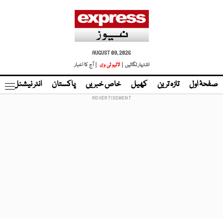
AUGUST 09, 2026
اشتہار لگائیں |
لائیو ٹی وی
| آج کا اخبار
صفحۂ اول
تازہ ترین
کھیل
خاص خبریں
پاکستان
انٹر نیشنل
ٹا