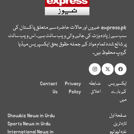
express.pk
خبروں اور حالات حاضرہ سے متعلق پاکستان کی
سب سے زیادہ وزٹ کی جانے والی ویب سائٹ ہے۔ اس ویب سائٹ
پر شائع شدہ تمام مواد کے جملہ حقوق بحق ایکسپریس میڈیا
گروپ محفوظ ہیں۔
ایکسپریس
ضابطہ
Privacy
Contact
کے بارے
اخلاق
Policy
Us
میں
صفحۂ اول
Showbiz News in Urdu
تازہ ترین
Sports News in Urdu
غزہ لہو لہو
International News in