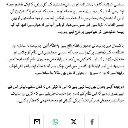
سیاسی اشرافیہ، کاروباری اشرافیہ اور ریاستی مشینری کے کل پرزوں کا ایک طاقتور حصہ
اپنے ہی طبقے کے دوسرے حصے پر حملہ آور ہے جب کہ عوام اور پاکستان ان کی
لڑائی کا ایندھن بنے ہوئے ہیں۔ اگر عوام سے ٹیکس لینا ہے تو خود حکومتوں کو بھی
ایسے اقدامات کرنا ہوں گے جس سے عوام کو یقین آجائے کہ عوام سے اکٹھا کیا گیا
پیسہ حکومتوں کی عیاشیوں پر خرچ نہیں ہو رہا۔
پاکستان میں پارلیمانی جمہوری نظام رائج ہے ' یہ نظام آئین ' پارلیمنٹ 'عدلیہ اور
انتظامیہ کے ڈھانچے پر کھڑا ہے جب کہ سیاسی جماعتیں اس نظام کو چلانے اور
متحرک رکھنے کے لیے کام کرتی ہیں' دنیا نے پارلیمانی جمہوری نظام کو تمام نظاموں
سے بہتر اس لیے قراردیا تھا کہ اس میں اتنی لچک ہے کہ یہ نظام اپنے اندر اتنی لچک
رکھتا ہے کہ بڑے سے بڑے بحران کا حل بھی نکالا جا سکتا ہے۔
موجودہ آئینی بحران بھی ایسا نہیں ہے کہ اس کا کوئی حل نہ نکل سکے۔ لیکن اس کے
لیے ضروری ہے کہ اس نظام کے تمام اجزاء درست طریقے سے کام کریں اور اسٹیک
ہولڈرغیر معمولی تدبر 'ذہانت ' زیرکی 'گیرائی اور معاملہ فہمی کا مظاہرہ کریں۔