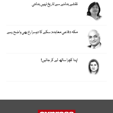
نقشے بدلنے سے تاریخ نہیں بدلتی
مکہ دفاعی معاہدہ: سکے کا دوسرا رخ بھی واضح رہے
اپنا کچرا ساتھ لے کر جائیں!