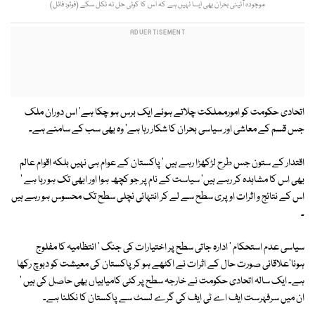
موجودہ آئینی بحران بھی ایسا نہیں ہے کہ اس کا کوئی حل نہ نکل سکے (فوٹو: فائل)
اتحادی حکومت کو امورمملکت چلاتے ہوئے ایک برس ہو چکا ہے' اس دوران ملک
جس قسم کے معاشی اور سیاسی بحران کا شکار رہا ہے' وہ بھی سب کے سامنے ہے۔
اقتدار کے ستون جس طرح لڑکھڑا رہے ہیں ' پاکستان کے عوام ہی نہیں بلکہ اقوام عالم
بھی اس کا مشاہدہ کر رہے ہیں' سیاست کے نام پر جو کچھ ہوا اور ابھی تک ہو رہا ہے '
اس کے نتائج و اثرات اوپری سطح سے لے کر انتہائی نچلی سطح تک محسوس ہو رہے ہیں
۔
سیاسی عدم استحکام ' ادارہ جاتی سطح پر اختیارات کی جنگ ' انتظامیہ کا مفلوج
ہونا'علاقائی صورت حال کے اثرات نے اکٹھے ہو کر پاکستان کی معیشت کو دبوچ رکھا
ہے۔ ایک سالہ اتحادی حکومت نے خارجہ سطح پر کئی کامیابیاں بھی حاصل کی ہیں '
ان میں سرفہرست ایف اے ٹی ایف کی گرے لسٹ سے پاکستان کا نکلنا ہے۔