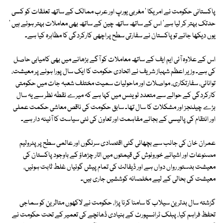
پاکستانی حکومت نے امریکا ' مغربی یورپ اور عرب ممالک کے ساتھ تعلقات کو کسی
حدتک بہتر کر لیا ہے' اس کے ساتھ ساتھ چین کے ساتھ بھی معاملات بہتر ہوئے ہیں '
یوں دیکھا جائے تو پاکستان نے سفارتی سطح پراچھی کارکردگی کا مظاہرہ کیا ہے۔
اس کے علاوہ آئی ایم ایف کے ساتھ معاملات کو آگے بڑھانے میں بھی کامیابی حاصل
کی ہے۔ وزیر اعظم شہباز شریف نے اتحادی حکومت کا ایک سال پورا ہونے پر معیشت،
توانائی، سفارتکاری، مواصلات اور ماحولیات سمیت مختلف شعبہ جات میں حکومتی
کارکردگی کے حوالے سے متعدد ٹویٹس میں کہا ہے کہ میرے نقطہ نظر سے یہ سال
بڑے چیلنجز اور مشکلات کا سال تھا۔ سابق حکومت کی ناقص معاشی حکمت عملی
اور انتقام کی پالیسی کے بجائے مفاہمت اور تعاون کی نئی سیاست کا آئینہ دار ہے۔
عمران خان کی جانب سے بچھائی گئی اقتصادی سرنگوں اور عالمی سطح پر پٹرولیم
مصنوعات اور اشیائے خورونوش کی قیمتوں میں اتار چڑھاؤ کے باوجود پاکستان کی
معیشت بدستور رواں دواں ہے اور ڈیفالٹ کی تمام پیش گوئیاں غلط ثابت ہوئیں،
معیشت کی بحالی کے لیے مخلصانہ کوششیں جاری ہیں۔
گزشتہ سال بدترین سیلاب کا سامنا کرنا پڑا، حکومت نے لاکھوں متاثرین کو سماجی
تحفظ فراہم کیا، پبلک ٹرانسپورٹ کے بنیادی ڈھانچے کی تعمیر کے تحت حکومت نے