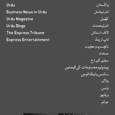
پاکستان
Urdu
انٹر نیشنل
Business News in Urdu
کھیل
Urdu Magazine
انٹرٹینمنٹ
Urdu Blogs
لائف اسٹائل
The Express Tribune
ٹاپ ٹرینڈ
Express Entertainment
دلچسپ و عجیب
صحت
سونے کے نرخ
پیٹرولیم مصنوعات کی قیمتیں
سائنس و ٹیکنالوجی
بلاگ
بزنس
ویڈیوز
جرائم