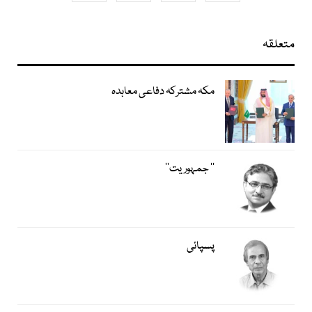
متعلقہ
مکہ مشترکہ دفاعی معاہدہ
’’ جمہوریت‘‘
پسپائی