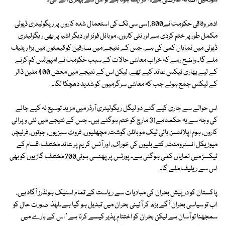
سودمیں اضافہ عارضی ہے۔ اگر ایسا ہوتا ہے تو اس سے بہتری آئے گی۔
ادھر وفاقی حکومت نے1,800سی سی تک کی استعمال شدہ کاروں پر ریگولیٹری ڈیوٹی
مکمل طور پر ختم کردی ہے اور نئی کاروں، موبائل فونز اور دیگر اشیا پر بھی ریگولیٹری
ڈیوٹی میں نمایاں کمی کی ہے، جس کے نتیجے میں صارفین کو قیمتوں میں بڑا ریلیف
ملے گا۔ واضح رہے کہ خراب معاشی حالات کے سبب حکومت نے امپورٹس کم کرنے
کے لیے بھاری ٹیکس عائد کیے تھے، لیکن اس کے نتیجے میں محض 400 ملین ڈالر
کے ٹیکس جمع ہوئے جب کہ معاشی سرگرمیوں کو شدید دھچکا لگا۔
اس حوالے سے جاری کیے گئے دو لیگل ریگولیٹری آرڈر میں مزید توسیع نہ کیے جانے
کی وجہ سے یہ حکمنامے31 مارچ کو ختم ہوگئے ہیں۔ جس کے نتیجے میں نئی و پرانی
کاروں، ہوم اپلائنسز، ہائی ٹیک موبائلز، گوشت، مچھلیوں، فروٹ سبزیوں، جوتوں، فرنیچر،
میوزیکل انسٹرومنٹ، کتے بلیوں کی خوراک، اور آئس کریم پر عائد مختلف اقسام کے
ٹیکسز میں نمایاں کمی ہوگئی ہے۔ پورٹس پر پھنسی ہوئی700 مختلف گاڑیوں کو بھی
اس سے ریلیف ملے گا۔
پاکستان کو درپیش بحران کی مبادیات سے ریاست کے تمام اسٹیک ہولڈرز آگاہ ہیں،
اب تو سیاسی بحران آگے بڑھ کر آئینی بحران میں تبدیل ہو گیا ہے۔لہٰذا صورت حال کو
سمجھنا تو آسان ہے لیکن بحران کو اختتام پذیر کیسے کرنا ہے ' اس کے بارے میں