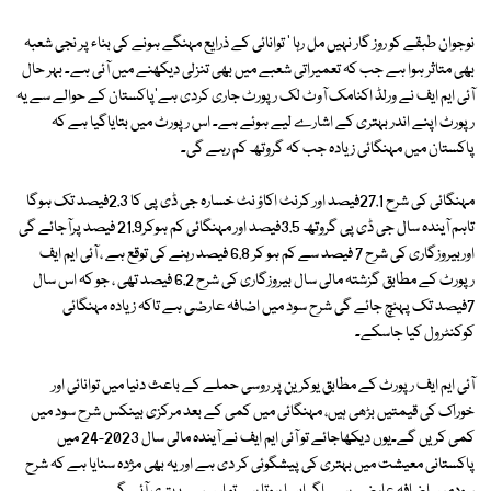
نوجوان طبقے کو روز گار نہیں مل رہا ' توانائی کے ذرایع مہنگے ہونے کی بناء پر نجی شعبہ
بھی متاثر ہوا ہے جب کہ تعمیراتی شعبے میں بھی تنزلی دیکھنے میں آئی ہے۔ بہر حال
آئی ایم ایف نے ورلڈ اکنامک آوٹ لک رپورٹ جاری کردی ہے'پاکستان کے حوالے سے یہ
رپورٹ اپنے اندر بہتری کے اشارے لیے ہوئے ہے۔ اس رپورٹ میں بتایاگیا ہے کہ
پاکستان میں مہنگائی زیادہ جب کہ گروتھ کم رہے گی۔
مہنگائی کی شرح 27.1فیصد اور کرنٹ اکاؤ نٹ خسارہ جی ڈی پی کا 2.3فیصد تک ہوگا
تاہم آیندہ سال جی ڈی پی گروتھ 3.5فیصد اور مہنگائی کم ہوکر21.9 فیصد پرآجائے گی
اوربیروزگاری کی شرح 7 فیصد سے کم ہو کر 6.8 فیصد رہنے کی توقع ہے ، آئی ایم ایف
رپورٹ کے مطابق گزشتہ مالی سال بیروزگاری کی شرح 6.2 فیصد تھی ، جو کہ اس سال
7فیصد تک پہنچ جائے گی شرح سود میں اضافہ عارضی ہے تاکہ زیادہ مہنگائی
کوکنٹرول کیا جاسکے۔
آئی ایم ایف رپورٹ کے مطابق یوکرین پر روسی حملے کے باعث دنیا میں توانائی اور
خوراک کی قیمتیں بڑھی ہیں، مہنگائی میں کمی کے بعد مرکزی بینکس شرح سود میں
کمی کریں گے۔یوں دیکھاجائے تو آئی ایم ایف نے آیندہ مالی سال 2023-24 میں
پاکستانی معیشت میں بہتری کی پیشگوئی کر دی ہے اور یہ بھی مژدہ سنایا ہے کہ شرح