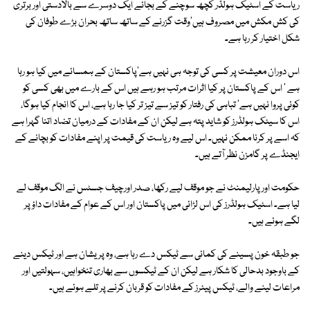
ریاست کے اسٹیک ہولڈر کچھ سوچنے کے بجائے ایک دوسرے سے بالادستی اور برتری
کی کش مکش میں مصروف ہیں'وقت گزرنے کے ساتھ ساتھ بحران بڑے طوفان کی
شکل اختیار کر رہا ہے۔
اس دوران معیشت پر کسی کی توجہ ہی نہیں ہے'پاکستان کے ہمسائے میں کیا ہو رہا
ہے ' اس کے پاکستان پر کیا اثرات مرتب ہو رہے ہیں اس کے بارے میں بھی کسی کو
کوئی پروا نہیں ہے' تباہی کی رفتار کو تیز سے تیز تر کیا جا رہا ہے، اس کا انجام کیا ہوگا،
اس کا سیٹک ہولڈرز کو شاید پتہ ہے لیکن ان کے مفادات کے درمیان تضاد اتنا گہرا ہے
کہ اسے پر کرنا ممکن نہیں۔ اس لیے وہ ریاست کی قیمت پر اپنے مفادات کو بچانے کے
ایجنڈے پر گامزن نظر آتے ہیں۔
حکومت اور پارلیمنٹ نے جو موقف لیے رکھا، صدر اورچیف جسٹس نے الگ موقف لے
لیا ہے۔ اسٹیک ہولڈرز کی اس لڑائی میں پاکستان اور اس کے عوام کے مفادات داؤ پر
لگے ہوئے ہیں۔
جو طبقہ خون پسینے کی کمائی سے ٹیکس دے رہا ہے، وہ پریشان ہے اور ٹیکس دینے
کے باوجود بدحالی کا شکار ہے لیکن ان کے ٹیکسوں سے بھاری تنخواہیں، سہولتیں اور
مراعات لینے والے، ٹیکس پیئرز کے مفادات کو قربان کرنے پر تلے ہوئے ہیں۔