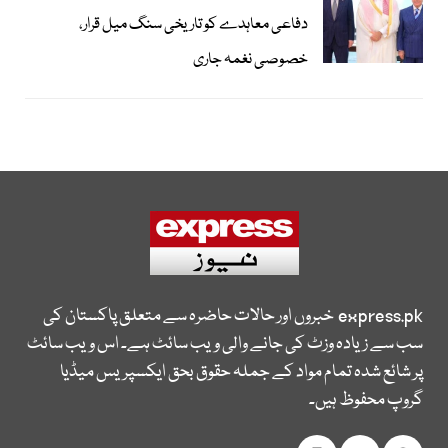
دفاعی معاہدے کو تاریخی سنگ میل قرار،
خصوصی نغمہ جاری
express.pk
خبروں اور حالات حاضرہ سے متعلق پاکستان کی
سب سے زیادہ وزٹ کی جانے والی ویب سائٹ ہے۔ اس ویب سائٹ
پر شائع شدہ تمام مواد کے جملہ حقوق بحق ایکسپریس میڈیا
گروپ محفوظ ہیں۔