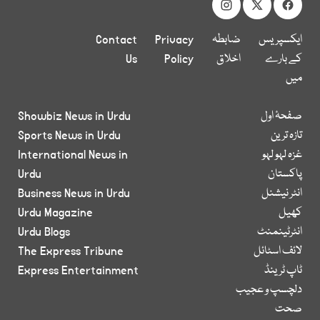
ایکسپریس
ضابطہ
Privacy
Contact
کے بارے
اخلاق
Policy
Us
میں
صفحۂ اول
Showbiz News in Urdu
تازہ ترین
Sports News in Urdu
غزہ لہو لہو
International News in
پاکستان
Urdu
انٹر نیشنل
Business News in Urdu
کھیل
Urdu Magazine
انٹرٹینمنٹ
Urdu Blogs
لائف اسٹائل
The Express Tribune
ٹاپ ٹرینڈ
Express Entertainment
دلچسپ و عجیب
صحت