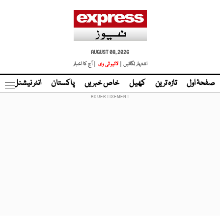
AUGUST 08, 2026
اشتہار لگائیں |
لائیو ٹی وی
| آج کا اخبار
صفحۂ اول
تازہ ترین
کھیل
خاص خبریں
پاکستان
انٹر نیشنل
ٹا