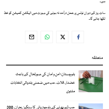
ہے۔
سات روز کے دوران نوٹس پر عمل درآمد نہ ہونے کی صورت میں الیکشن کمیشن کو خط
لکھا جائے گا۔
متعلقہ
بلوچستان؛ امن و امان کی صورتحال کے باعث
خضدار، قلات، حب میں ضمنی بلدیاتی انتخابات
ملتوی
حب ڈیم بھرنے کے باوجود پانی کا سنگین بحران، 300