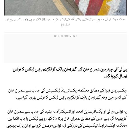
محکمہ ایکسائز کے مطابق عمران خان پر رہائش گاہ کے ٹیکس کی مد میں 36 لاکھ روپے واجب الادا ہیں (فوٹو :
انٹرنیٹ)
پی ٹی آئی چیئرمین عمران خان کے گھر زمان پارک کو لگژری ہاؤس ٹیکس کا نوٹس
ارسال کردیا گیا۔
ایکسپریس نیوز کے مطابق محکمہ ایکسائز اینڈ ٹیکسیشن کی جانب سے عمران خان
کے لاہور میں واقع گھر زمان پارک کو لگژری ہاؤس ٹیکس کا نوٹس بھیجا گیا ہے۔
یہ نوٹس ای ٹی او ایکسائز عدیل امجد اور انسپکٹر آمنہ رشید کی جانب سے عمران خان
کو بھیجا گیا ہے جس کے مطابق عمران خان پر 36 لاکھ روپے ٹیکس واجب الادا ہیں
محکمہ ایکسائز اینڈ ٹیکسیشن کی دو رکنی ٹیم نوٹس موصول کروانے زمان پارک پہنچی