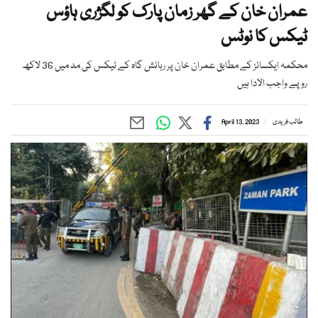
عمران خان کے گھر زمان پارک کو لگژری ہاؤس
ٹیکس کا نوٹس
محکمہ ایکسائز کے مطابق عمران خان پر رہائش گاہ کے ٹیکس کی مد میں 36 لاکھ
روپے واجب الادا ہیں
طالب فریدی
April 13, 2023