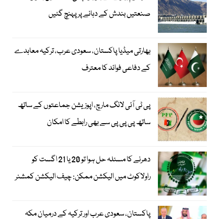
صنعتیں بندش کے دہانے پر پہنچ گئیں
بھارتی میڈیا پاکستان، سعودی عرب، ترکیہ معاہدے
کے دفاعی فوائد کا معترف
پی ٹی آئی لانگ مارچ، اپوزیشن جماعتوں کے ساتھ
ساتھ پی پی پی سے بھی رابطے کا امکان
دھرنے کا مسئلہ حل ہوا تو 20 یا 21 اگست کو
راولاکوٹ میں الیکشن ممکن: چیف الیکشن کمشنر
پاکستان، سعودی عرب اور ترکیہ کے درمیان مکہ