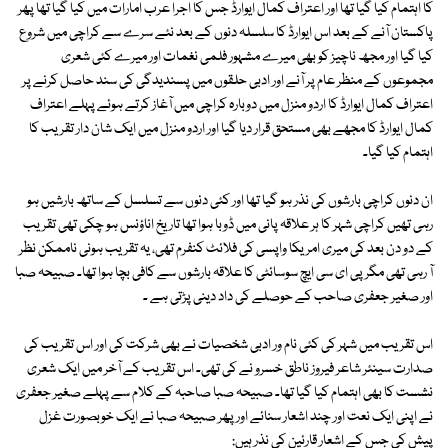
کا اہتمام کیا گیا تھا اور اعتراف کمال ایوارڈ جس کا اجرا عرب امارات میں کیا گیا تھا پھر
پاکستان آنے کے بعد اس ایوارڈ کا سلسلہ دنوں کے بعد نئے سرے سے کراچی میں شروع
کیا گیا اور مجھ ناچیز کو بھی میرے مشہور فلمی نغمات اور میرے کئی شعری
مجموعوں کے منظر عام پر آنے اور ادبی حلقوں میں پسندیدگی کی سند حاصل کرنے پر
اعتراف کمال ایوارڈ کا اردو منزل میں دوبارہ کراچی میں آغاز کرتے ہوئے پہلے اعتراف
کمال ایوارڈ کا مجھے بھی مستحق قرار دیا گیا اور اردو منزل میں ایک شان دار تقریب کا
اہتمام کیا گیا۔
ان دنوں کراچی بارشوں کی نذر ہو گیا تھا اور کئی دنوں سے تسلسل کے ساتھ بارشیں ہو
رہی تھیں کراچی شہر کا ہر علاقہ پانی میں ڈوبا ہوا تھا تاریخ اناؤنس ہو چکی تھی تقریب
کے دو دن بعد کی میری امریکا واپسی کی فلائٹ کنفرم تھی، یہ تقریب ہونی ناممکن نظر
آ رہی تھی مگر پی ای سی ایچ سوسائٹی کا علاقہ بارشوں سے کافی بچا ہوا تھا۔ صبیحہ صبا
اور صغیر جعفری صاحب کے حوصلے کی داد دینی پڑتی ہے ۔
اس تقریب میں شہر کی کئی نام ور ادبی شخصیات نے بھی شرکت کی اور اس تقریب کی
صدارت سینئر شاعر فیروز ناطق خسرو نے کی تھی۔ اس تقریب کے آخر میں ایک شعری
نشست کا بھی اہتمام کیا گیا تھا۔ صبیحہ صبا صاحبہ کے کلام سے پہلے صغیر جعفری
نے اپنی ایک نعت اور چند اشعار سنائے اور پھر صبیحہ صبا نے ایک خوبصورت غزل
پیش کی جس کے اشعار قارئین کی نذر ہیں: