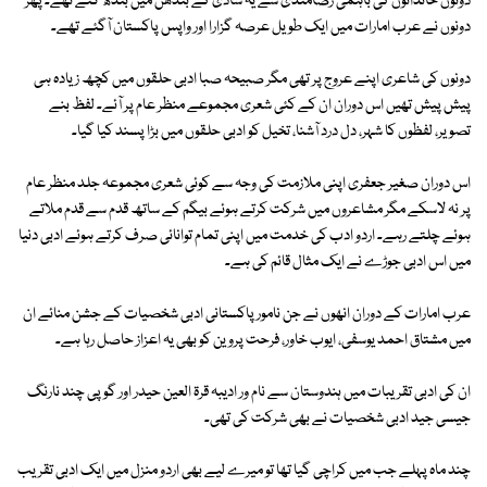
دونوں خاندانوں کی باہمی رضامندی سے یہ شادی کے بندھن میں بندھ گئے تھے۔ پھر
دونوں نے عرب امارات میں ایک طویل عرصہ گزارا اور واپس پاکستان آگئے تھے۔
دونوں کی شاعری اپنے عروج پر تھی مگر صبیحہ صبا ادبی حلقوں میں کچھ زیادہ ہی
پیش پیش تھیں اس دوران ان کے کئی شعری مجموعے منظر عام پر آئے۔ لفظ بنے
تصویر، لفظوں کا شہر، دل درد آشنا، تخیل کو ادبی حلقوں میں بڑا پسند کیا گیا۔
اس دوران صغیر جعفری اپنی ملازمت کی وجہ سے کوئی شعری مجموعہ جلد منظر عام
پر نہ لاسکے مگر مشاعروں میں شرکت کرتے ہوئے بیگم کے ساتھ قدم سے قدم ملاتے
ہوئے چلتے رہے۔ اردو ادب کی خدمت میں اپنی تمام توانائی صرف کرتے ہوئے ادبی دنیا
میں اس ادبی جوڑے نے ایک مثال قائم کی ہے۔
عرب امارات کے دوران انھوں نے جن نامور پاکستانی ادبی شخصیات کے جشن منائے ان
میں مشتاق احمد یوسفی، ایوب خاور، فرحت پروین کو بھی یہ اعزاز حاصل رہا ہے۔
ان کی ادبی تقریبات میں ہندوستان سے نام ور ادیبہ قرۃ العین حیدر اور گوپی چند نارنگ
جیسی جید ادبی شخصیات نے بھی شرکت کی تھی۔
چند ماہ پہلے جب میں کراچی گیا تھا تو میرے لیے بھی اردو منزل میں ایک ادبی تقریب