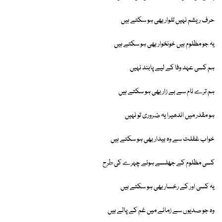
حرف ریشم نہیں تلوار بھی ہو سکتے ہیں
یہ جو مظلوم ہیں خونخوار بھی ہو سکتے ہیں
ہم کسی عہد وفا کے لیے پابند نہیں
ہم ترے نام سے بے زار بھی ہو سکتے ہیں
ہو مقدر میں اندھیرا یہ ضروری تو نہیں
خواب غفلت سے وہ بیدار بھی ہو سکتے ہیں
کسی مظلوم کے جھلسے ہوئے چہرے کی طرح
یہ کسی اور کے رخسار بھی ہو سکتے ہیں
وہ جو صدیوں سے زمانے میں غم کے پالے ہیں