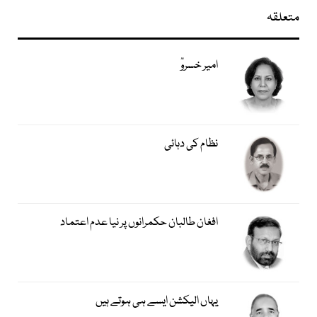
متعلقہ
امیر خسروؒ
نظام کی دہائی
افغان طالبان حکمرانوں پر نیا عدم اعتماد
یہاں الیکشن ایسے ہی ہوتے ہیں