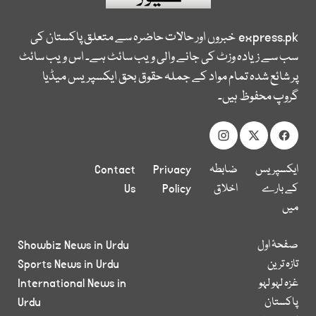
express.pk
خبروں اور حالات حاضرہ سے متعلق پاکستان کی
سب سے زیادہ وزٹ کی جانے والی ویب سائٹ ہے۔ اس ویب سائٹ
پر شائع شدہ تمام مواد کے جملہ حقوق بحق ایکسپریس میڈیا
گروپ محفوظ ہیں۔
ایکسپریس
ضابطہ
Privacy
Contact
کے بارے
اخلاق
Policy
Us
میں
صفحۂ اول
Showbiz News in Urdu
تازہ ترین
Sports News in Urdu
غزہ لہو لہو
International News in
پاکستان
Urdu