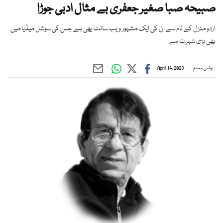
صبیحہ صبا صغیر جعفری بے مثال ادبی جوڑا
اردو منزل کے نام سے ان کی ایک مشہور ویب سائٹ بھی ہے جس کی سوشل میڈیا میں
بھی بڑی شہرت ہے
یونس ہمدم
April 14, 2023