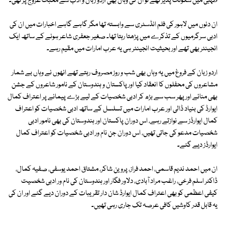
ظہبی میں سکونت پذیر تھے تو ان کی وہاں بھی اردو زبان و ادب سے محبت عروج پر تھی۔
ان دنوں میں لاہور کی فلم انڈسٹری سے وابستہ تھا مگر گاہے گاہے اخبارات میں ان کی
ادبی سرگرمیوں کے تذکرے میں پڑھتا رہتا تھا۔ صغیر جعفری شاعر ہونے کے ساتھ ایک
انجینئر بھی تھے اور بحیثیت انجینئر ہی یہ عرب امارات میں مقیم رہے۔
اردو زبان کے فروغ میں یہ وہاں بھی شب و روز مصروف رہتے تھے انھوں نے وہاں بے شمار
مشاعروں کی محفلوں کا انعقاد کیا اور پاکستان و ہندوستان کے نامور شاعروں کے جشن
بھی منائے اور پھر سب سے بڑھ کر ادبی شخصیات کے لیے بڑے پیمانے پر اعتراف کمال
ایوارڈ کی بنیاد ڈالی اور عرب امارات میں تسلسل کے ساتھ ادبی شخصیات کو اعتراف
کمال ایوارڈز سے نوازتے رہے، اس دوران پاکستان اور ہندوستان کی بھی نامور ادبی
شخصیات مدعو کی جاتی تھیں، اس دوران جن نام ور ادبی شخصیات کو اعتراف کمال
ایوارڈز دیے گئے۔
ان میں احمد ندیم قاسمی، احمد فراز، پروین شاکر، مشتاق احمد یوسفی، صفیہ کمال،
ڈاکٹر اسلم فرخی، راغب مراد آبادی، دلاور فگار اور ہندوستان کی نام ور ادبی شخصیت
کیفی اعظمی کو بھی اعتراف کمال ایوارڈ شان دار تقریبات کے دوران دیے گئے اور ان کی
یہ قابل قدر کاوشیں کافی عرصہ تک جاری رہی تھیں۔