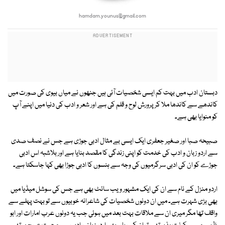
hamdam.younus@gmail.com
دبستان ادب میں بہت کم ایسی شخصیات آئی ہیں جنھوں نے میاں بیوی کی صورت میں
کاندھے سے کاندھا ملا کر پرورش لوح و قلم کی ہے اور شعر و ادب کی دنیا میں اپنے آپ
کو منوایا بھی ہے۔
صبیحہ صبا اور صغیر جعفری ایک ایسی بے مثال ادبی جوڑی ہے جس نے نصف صدی
سے اردو زبان و ادب کی خدمت کو اپنی زندگی کا مقصد بنایا ہے اور بلاشبہ اس ادبی
جوڑے کو ان کی ادبی سرگرمیوں کی وجہ سے ہنسوں کا ادبی جوڑا بھی کہا جاسکتا ہے۔
اردو منزل کے نام سے ان کی ایک مشہور ویب سائٹ بھی ہے جس کی سوشل میڈیا میں
بھی بڑی شہرت ہے۔ میں ان دونوں شخصیات کی شاعرانہ خوبیوں سے تو بہت پہلے سے
واقف تھا مگر میری ان سے ملاقات بہت بعد میں ہوئی جب یہ دونوں عرب امارات اور ابو