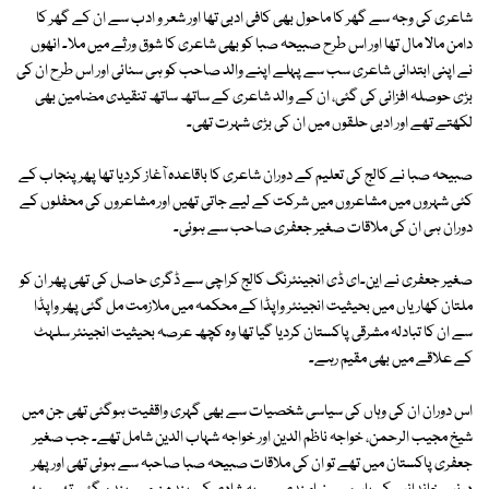
شاعری کی وجہ سے گھر کا ماحول بھی کافی ادبی تھا اور شعر و ادب سے ان کے گھر کا
دامن مالا مال تھا اور اس طرح صبیحہ صبا کو بھی شاعری کا شوق ورثے میں ملا۔ انھوں
نے اپنی ابتدائی شاعری سب سے پہلے اپنے والد صاحب کو ہی سنائی اور اس طرح ان کی
بڑی حوصلہ افزائی کی گئی، ان کے والد شاعری کے ساتھ ساتھ تنقیدی مضامین بھی
لکھتے تھے اور ادبی حلقوں میں ان کی بڑی شہرت تھی۔
صبیحہ صبا نے کالج کی تعلیم کے دوران شاعری کا باقاعدہ آغاز کردیا تھا پھر پنجاب کے
کئی شہروں میں مشاعروں میں شرکت کے لیے جاتی تھیں اور مشاعروں کی محفلوں کے
دوران ہی ان کی ملاقات صغیر جعفری صاحب سے ہوئی۔
صغیر جعفری نے این۔ای ڈی انجینئرنگ کالج کراچی سے ڈگری حاصل کی تھی پھر ان کو
ملتان کھاریاں میں بحیثیت انجینئر واپڈا کے محکمہ میں ملازمت مل گئی پھر واپڈا
سے ان کا تبادلہ مشرقی پاکستان کردیا گیا تھا وہ کچھ عرصہ بحیثیت انجینئر سلہٹ
کے علاقے میں بھی مقیم رہے۔
اس دوران ان کی وہاں کی سیاسی شخصیات سے بھی گہری واقفیت ہوگئی تھی جن میں
شیخ مجیب الرحمن، خواجہ ناظم الدین اور خواجہ شہاب الدین شامل تھے۔ جب صغیر
جعفری پاکستان میں تھے تو ان کی ملاقات صبیحہ صبا صاحبہ سے ہوئی تھی اور پھر