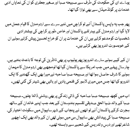
یو۔اے ای کی حکومت کی طرف سے صبیحہ صبا اور صغیر جعفری کو ان کی نمایاں ادبی
خدمات پر گولڈ میڈل سے بھی نوازا گیا تھا۔
پھر جب یہ واپس پاکستان آئے تو کراچی میں نئے سرے سے اردو منزل کا قیام عمل میں
لایا گیا اور اردو منزل کے بینر تلے پاکستان اور خاص طور پر کراچی کی بیشتر ادبی
شخصیات کو مدعو کرتے ہیں ان کی خدمات پر ان کو خراج تحسین پیش کرتے ہوئے ان
کے خوبصورت انٹرویوز بھی کرتے ہیں۔
ان کے کیے ہوئے سارے انٹرویوز پھر یوٹیوب پر بھی ناظرین کی توجہ کا باعث بنتے ہیں،
چار سال پہلے میں جب امریکا سے پاکستان گیا تھا تو مجھے بھی اردو منزل کا مہمان
ہونے کا شرف حاصل ہوا تھا اور صبیحہ صبا صاحبہ نے میرا بھی ایک گھنٹے کا ایک
انٹرویو کیا تھا جس میں میری لاہور کی فلمی یادیں اور باتیں بھی شیئر کی گئی تھیں۔
اب میں کچھ صبیحہ صبا صاحبہ کی ذاتی زندگی پر بھی روشنی ڈالتا چلوں۔ صبیحہ
صبا کے والد ضیا الحق صدیقی تقسیم ہندوستان کے بعد جب اپنے خاندان کے ساتھ
ہجرت کرکے پاکستان آئے تو انھوں نے پنجاب کے شہر ساہیوال میں سکونت اختیار کی،
صبیحہ صبا کی پیدائش بھی ساہیوال ہی میں ہوئی تھی ان کے والد بھی ایک اچھے
شاعر تھے اور درس و تدریس کے شعبے سے وابستہ تھے۔