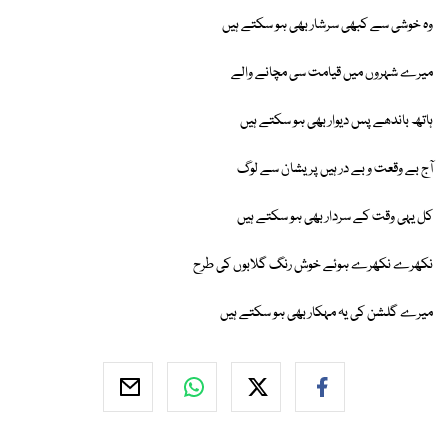
وہ خوشی سے کبھی سرشار بھی ہو سکتے ہیں
میرے شہروں میں قیامت سی مچانے والے
ہاتھ باندھے پس دیوار بھی ہو سکتے ہیں
آج بے وقعت و بے در ہیں پریشان سے لوگ
کل یہی وقت کے سردار بھی ہو سکتے ہیں
نکھرے نکھرے ہوئے خوش رنگ گلابوں کی طرح
میرے گلشن کی یہ مہکار بھی ہو سکتے ہیں