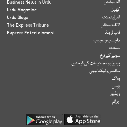
انٹر نیشنل
Business News in Urdu
کھیل
Urdu Magazine
انٹرٹینمنٹ
Urdu Blogs
لائف اسٹائل
The Express Tribune
ٹاپ ٹرینڈ
Express Entertainment
دلچسپ و عجیب
صحت
سونے کے نرخ
پیٹرولیم مصنوعات کی قیمتیں
سائنس و ٹیکنالوجی
بلاگ
بزنس
ویڈیوز
جرائم