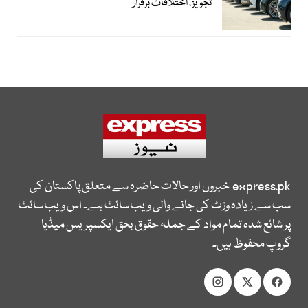
تجویز، اختلافات برقرار
express.pk
خبروں اور حالات حاضرہ سے متعلق پاکستان کی
سب سے زیادہ وزٹ کی جانے والی ویب سائٹ ہے۔ اس ویب سائٹ
پر شائع شدہ تمام مواد کے جملہ حقوق بحق ایکسپریس میڈیا
گروپ محفوظ ہیں۔