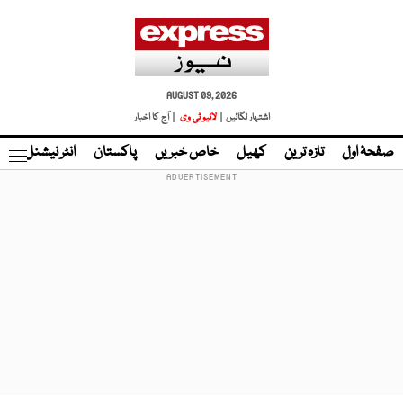
AUGUST 09, 2026
اشتہار لگائیں |
لائیو ٹی وی
| آج کا اخبار
صفحۂ اول
تازہ ترین
کھیل
خاص خبریں
پاکستان
انٹر نیشنل
ٹا