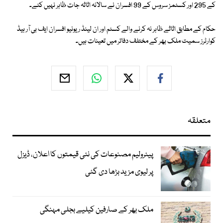
کے 295 اور کسٹمز سروس کے 99 افسران نے سالانہ اثاثہ جات ظاہر نہیں کئے۔
حکام کے مطابق اثاثے ظاہر نہ کرنے والے کسٹم اور ان لینڈ ریونیو افسران ایف بی آر ہیڈ
کوارٹرز سمیت ملک بھر کے مختلف دفاتر میں تعینات ہیں۔
متعلقہ
پیٹرولیم مصنوعات کی نئی قیمتوں کا اعلان، ڈیزل
پر لیوی مزید بڑھا دی گئی
ملک بھر کے صارفین کیلیے بجلی مہنگی