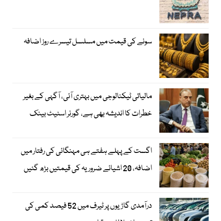
سونے کی قیمت میں مسلسل تیسرے روز اضافہ
مالیاتی ٹیکنالوجی میں بہتری آئی، آگہی کے بغیر
خطرات کا اندیشہ بھی ہے، گورنر اسٹیٹ بینک
اگست کے پہلے ہفتے ہی مہنگائی کی رفتار میں
اضافہ، 20 اشیائے ضروریہ کی قیمتیں بڑھ گئیں
درآمدی گاڑیوں پر ٹیرف میں 52 فیصد کمی کی