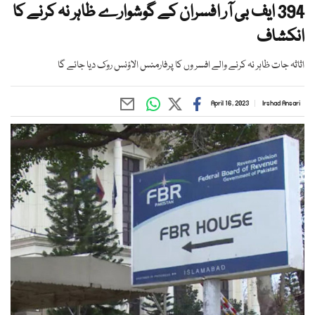
394 ایف بی آر افسران کے گوشوارے ظاہر نہ کرنے کا
انکشاف
اثاثہ جات ظاہر نہ کرنے والے افسر وں کا پرفارمنس الاؤنس روک دیا جائے گا
April 16, 2023
Irshad Ansari