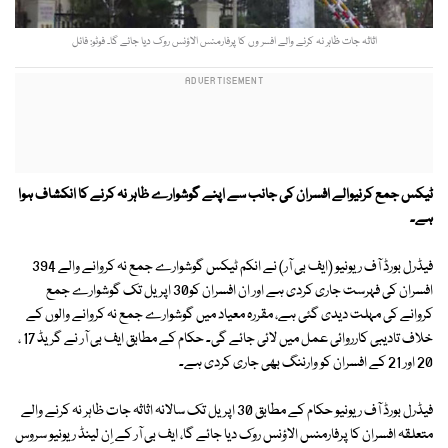
اثاثہ جات ظاہر نہ کرنے والے افسر وں کا پرفارمنس الاؤنس روک دیا جائے گا۔ فوٹو: فائل
ٹیکس جمع کرنیوالے افسران کی جانب سے اپنے گوشوارے ظاہر نہ کرنے کا انکشاف ہوا
ہے۔
فیڈرل بورڈ آف ریونیو (ایف بی آر) نے انکم ٹیکس گوشوارے جمع نہ کروانے والے 394
افسران کی فہرست جاری کردی ہے اور ان افسران کو30 اپریل تک گوشوارے جمع
کروانے کی مہلت دیدی گئی ہے، مقررہ معیاد میں گوشوارے جمع نہ کروانے والوں کے
خلاف تادیبی کارروائی عمل میں لائی جائے گی۔ حکام کے مطابق ایف بی آر نے گریڈ 17 ،
20 اور 21 کے افسران کو وارننگ بھی جاری کردی ہے۔
فیڈرل بورڈ آف ریونیو حکام کے مطابق 30 اپریل تک سالانہ اثاثہ جات ظاہر نہ کرنے والے
متعلقہ افسران کا پرفارمنس الاؤنس روک دیا جائے گا، ایف بی آر کے اِن لینڈ ریونیو سروس