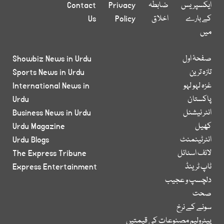
ایکسپریس
ضابطہ
Privacy
Contact
کے بارے
اخلاق
Policy
Us
میں
صفحۂ اول
Showbiz News in Urdu
تازہ ترین
Sports News in Urdu
غزہ لہو لہو
International News in
پاکستان
Urdu
انٹر نیشنل
Business News in Urdu
کھیل
Urdu Magazine
انٹرٹینمنٹ
Urdu Blogs
لائف اسٹائل
The Express Tribune
ٹاپ ٹرینڈ
Express Entertainment
دلچسپ و عجیب
صحت
سونے کے نرخ
پیٹرولیم مصنوعات کی قیمتیں