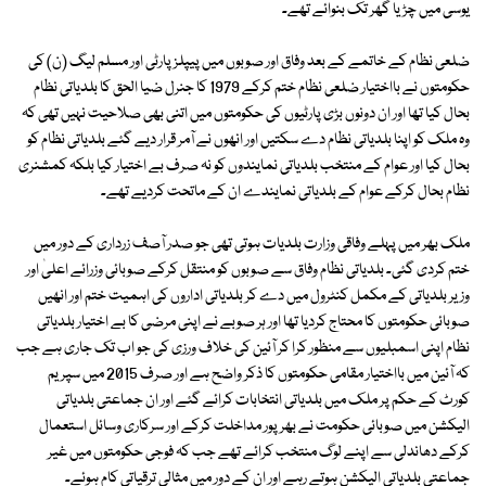
یوسی میں چڑیا گھر تک بنوائے تھے۔
ضلعی نظام کے خاتمے کے بعد وفاق اور صوبوں میں پیپلز پارٹی اور مسلم لیگ (ن) کی
حکومتوں نے بااختیار ضلعی نظام ختم کرکے 1979 کا جنرل ضیا الحق کا بلدیاتی نظام
بحال کیا تھا اور ان دونوں بڑی پارٹیوں کی حکومتوں میں اتنی بھی صلاحیت نہیں تھی کہ
وہ ملک کو اپنا بلدیاتی نظام دے سکتیں اور انھوں نے آمر قرار دیے گئے بلدیاتی نظام کو
بحال کیا اور عوام کے منتخب بلدیاتی نمایندوں کو نہ صرف بے اختیار کیا بلکہ کمشنری
نظام بحال کرکے عوام کے بلدیاتی نمایندے ان کے ماتحت کردیے تھے۔
ملک بھر میں پہلے وفاقی وزارت بلدیات ہوتی تھی جو صدر آصف زرداری کے دور میں
ختم کردی گئی۔ بلدیاتی نظام وفاق سے صوبوں کو منتقل کرکے صوبائی وزرائے اعلیٰ اور
وزیر بلدیاتی کے مکمل کنٹرول میں دے کر بلدیاتی اداروں کی اہمیت ختم اور انھیں
صوبائی حکومتوں کا محتاج کردیا تھا اور ہر صوبے نے اپنی مرضی کا بے اختیار بلدیاتی
نظام اپنی اسمبلیوں سے منظور کرا کر آئین کی خلاف ورزی کی جو اب تک جاری ہے جب
کہ آئین میں بااختیار مقامی حکومتوں کا ذکر واضح ہے اور صرف 2015 میں سپریم
کورٹ کے حکم پر ملک میں بلدیاتی انتخابات کرائے گئے اور ان جماعتی بلدیاتی
الیکشن میں صوبائی حکومت نے بھرپور مداخلت کرکے اور سرکاری وسائل استعمال
کرکے دھاندلی سے اپنے لوگ منتخب کرائے تھے جب کہ فوجی حکومتوں میں غیر
جماعتی بلدیاتی الیکشن ہوتے رہے اور ان کے دور میں مثالی ترقیاتی کام ہوئے۔