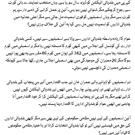
کے پی میں بلدیاتی الیکشن کو ڈیڑھ سال ہو رہا ہے، وہاں منتخب نمایندے ہائی کورٹ
سے رجوع کرچکے مگر شنوائی نہیں ہو رہی۔ آئین پر عمل کرانے کی ذمے دار سپریم
کورٹ ہے مگر وہاں اسمبلیوں کو فوری اہمیت مل جاتی ہے مگر اعلیٰ عدلیہ میں
بلدیاتی اداروں کو اہمیت نہیں مل رہی کیا یہ آئین کی خلاف ورزی نہیں؟
عوام کا زیادہ واسطہ بلدیاتی اداروں سے پڑتا ہے اسمبلیوں سے نہیں۔ کسی بلدیاتی
ادارے کی کونسل کے اجلاس میں کبھی کورم کا مسئلہ نہیں رہا مگر ہر اسمبلی میں کورم
کا مسئلہ رہتا ہے۔ اسمبلیوں میں 342 کے ایوان میں کورم 86 مقرر ہے وہ بھی پورا نہیں
ہوگا مگر 26 ممبران کی موجودگی میں بھی اسمبلی اجلاس جاری رکھا جاتا ہے کیونکہ
اسمبلی ممبران کی دلچسپی نہیں ہوتی۔
دو اسمبلیوں کو تڑوانے والے عمران خان نے جب اقتدار میں آتے ہی پنجاب کے بلدیاتی
ادارے تڑوائے تھے اور اپنے پونے چار سال میں انھوں نے بلدیاتی الیکشن کیوں نہیں
کرائے تھے مگر وہ کے پی اور پنجاب اسمبلیوں کے الیکشن کرا کر خود اقتدار میں آنا
چاہتے ہیں انھیں عوام کو بلدیاتی اداروں کا اقتدار دینا پسند نہیں۔
آئین اسمبلیوں کے لیے نہیں مقامی حکومتوں کے لیے بھی ہے مگر کبھی بلدیاتی اداروں
کے حق میں فیصلے نہیں آتے تو کیا بلدیاتی انتخابات کرانا اور بااختیار مقامی حکومتوں
کا قیام آئین میں نہیں؟