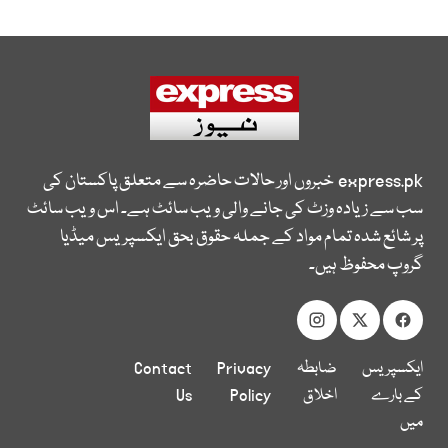
express.pk
خبروں اور حالات حاضرہ سے متعلق پاکستان کی
سب سے زیادہ وزٹ کی جانے والی ویب سائٹ ہے۔ اس ویب سائٹ
پر شائع شدہ تمام مواد کے جملہ حقوق بحق ایکسپریس میڈیا
گروپ محفوظ ہیں۔
ایکسپریس
ضابطہ
Privacy
Contact
کے بارے
اخلاق
Policy
Us
میں