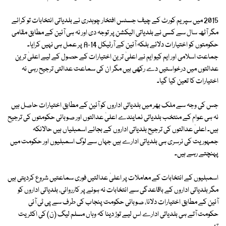
2015 میں سپریم کورٹ کے چیف جسٹس افتخار چوہدری نے بلدیاتی انتخابات تو کرائے
مگر آٹھ سال سے کسی نے بلدیاتی الیکشن پر توجہ دی اور نہ ہی آئین کے مطابق مقامی
حکومتوں کو اختیارات دلائے بلکہ آئین کے آرٹیکل 14-A پر عمل ہی نہیں کرایا۔
جماعت اسلامی اور ایم کیو ایم نے اعلیٰ ترین اختیارات کے حصول کے لیے اعلیٰ ترین
عدالتوں میں درخواستیں دے رکھی ہیں مگر ان کی سماعت عدالتی ترجیح رہی نہ
اختیارات کا تعین کیا گیا۔
جس کی وجہ سے ملک بھر میں بلدیاتی اداروں کو آئین کے مطابق اختیارات حاصل ہیں
نہ ہی عوام کے منتخب بلدیاتی نمایندے اعلیٰ عدالتوں اور صوبائی حکومتوں کی ترجیح
ہیں۔ اعلیٰ عدالتوں کی ترجیح بلدیاتی اداروں کے بجائے اسمبلیاں ہیں حالانکہ
جمہوریت کی نرسری ہی بلدیاتی ادارے ہیں جہاں سے لوگ اسمبلیوں اور حکومت میں
پہنچتے رہے ہیں۔
اسمبلیوں کے انتخابات کے معاملات پر اعلیٰ عدالتیں فوری سماعتیں شروع کردیتی ہیں
مگر بلدیاتی اداروں کے باقاعدگی سے انتخابات نہ ہونے پر کارروائی، بلدیاتی اداروں کو
آئین کے مطابق اختیارات دلانا، صوبائی حکومت پنجاب کی طرف سے پی ٹی آئی
حکومت آتے ہی بلدیاتی ادارے اس لیے توڑ دینا کہ وہاں مسلم لیگ (ن) کی اکثریت