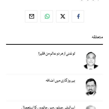
متعلقہ
تو غنی از ھر دو عالم من فقیر!
بے روزگاری میں اضافہ
اسرائیلی جیلوں میں جانوروں کا استعمال