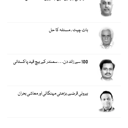
بات چیت ، مسئلہ کا حل
100 سے زائد دن… سمندر کے بیچ قید پاکستانی
بیرونی قرضے،بڑھتی مہنگائی اور معاشی بحران