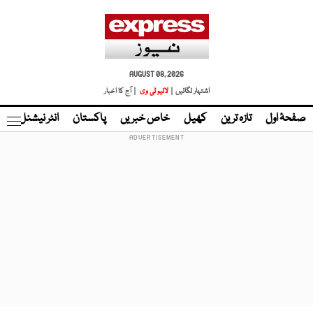
AUGUST 08, 2026
اشتہار لگائیں |
لائیو ٹی وی
| آج کا اخبار
صفحۂ اول
تازہ ترین
کھیل
خاص خبریں
پاکستان
انٹر نیشنل
ٹا