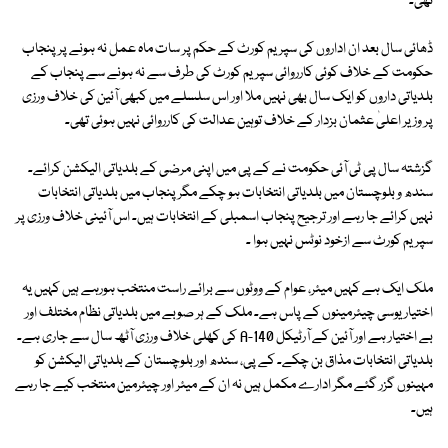
تھی۔
ڈھائی سال بعد ان اداروں کی سپریم کورٹ کے حکم پر سات ماہ عمل نہ ہونے پر پنجاب
حکومت کے خلاف کوئی کارروائی سپریم کورٹ کی طرف سے نہ ہونے سے پنجاب کے
بلدیاتی داروں کو ایک سال بھی نہیں ملا اور اس سلسلے میں کبھی آئین کی خلاف ورزی
پر وزیر اعلیٰ عثمان بزدار کے خلاف توہین عدالت کی کارروائی نہیں ہوئی تھی۔
گزشتہ سال پی ٹی آئی حکومت نے کے پی میں اپنی مرضی کے بلدیاتی الیکشن کرائے۔
سندھ و بلوچستان میں بلدیاتی انتخابات ہو چکے مگر پنجاب میں بلدیاتی انتخابات
نہیں کرائے جا رہے اور ترجیح پنجاب اسمبلی کے انتخابات ہیں۔ اس آئینی خلاف ورزی پر
سپریم کورٹ سے ازخود نوٹس نہیں ہوا ۔
ملک ایک ہے کہیں میئر، عوام کے ووٹوں سے برائے راست منتخب ہورہے ہیں کہیں یہ
اختیار یوسی چیئرمینوں کے پاس ہے۔ ملک کے ہر صوبے میں بلدیاتی نظام مختلف اور
بے اختیار ہے اور آئین کے آرٹیکل 140-A کی کھلی خلاف ورزی آٹھ سال سے جاری ہے۔
بلدیاتی انتخابات مذاق بن چکے۔ کے پی، سندھ اور بلوچستان کے بلدیاتی الیکشن کو
مہینوں گزر گئے مگر ادارے مکمل ہیں نہ ان کے میئر اور چیئرمین منتخب کیے جا رہے
ہیں۔