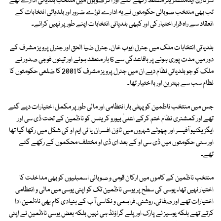
سرکاری ایڈمنسٹریٹر مسلط رکھے گئے اور اگر صوبوں میں منتخب بلدیاتی ادارے تھے
تب بھی منتخب صوبائی حکومتوں نے یہ ادارے توڑے ضرور اور بلدیاتی انتخابات کے
انعقاد سے راہ فرار اختیار کی اور کبھی بلدیاتی انتخابات اپنے طور پر نہیں کرائے۔
بلدیاتی انتخابات ملک میں جنرل ایوب خان، جنرل ضیا الحق اور جنرل پرویز مشرف کے
دور میں مدت پوری ہونے پر باقاعدگی سے 6 بار منعقد ہوئے اور تینوں فوجی صدور نے
ملک کو جو بلدیاتی نظام دیے ان میں جنرل پرویز مشرف کا 2001 کا ضلعی حکومتوں کا
نظام سب سے بہترین اور بااختیار تھا۔
جس میں منتخب ناظمین کو پہلی بار انتظامی اور مالی طور پر مکمل اختیارات دیے گئے
تھے اور کمشنری نظام ختم کرکے اعلیٰ بیورو کریٹس کو ناظمین کے تحت ڈی سی اور
ایگزیکٹیو آفیسر اور چھوٹے شہروں میں ٹاؤن افسران یا ٹی ایم او کی شکل میں رکھا گیا تھا
اور سٹی حکومتوں میں ڈی سی او کے بعد ای ڈی او مختلف محکموں کے رکھے گئے
تھے۔
منتخب ناظمین کے کاموں میں ارکان قومی و صوبائی اسمبلیوں کو بھی مداخلت کا
اختیار نہیں تھا۔ یوسی کی سطح پر یوسی ناظمین تک کو اپنی یوسی میں مالی و انتظامی
اختیارات تھے اور صفائی، روشنی، فراہمی و نکاسی آب کے بنیادی کام بھی ناظمین ادا
کرتے تھے بلکہ یوسیز نے پارک اور پلے گراؤنڈ ہی نہیں بلکہ بعض یوسی ناظمین نے اپنی