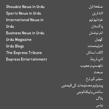
صفحۂ اول
Showbiz News in Urdu
تازہ ترین
Sports News in Urdu
غزہ لہو لہو
International News in
پاکستان
Urdu
انٹر نیشنل
Business News in Urdu
کھیل
Urdu Magazine
انٹرٹینمنٹ
Urdu Blogs
لائف اسٹائل
The Express Tribune
ٹاپ ٹرینڈ
Express Entertainment
دلچسپ و عجیب
صحت
سونے کے نرخ
پیٹرولیم مصنوعات کی قیمتیں
سائنس و ٹیکنالوجی
بلاگ
بزنس