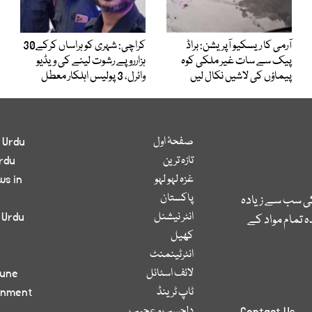
آرمی کا ریسکیو آپریشن: براڈ
کراچی: شہری کو ہراساں کرکے30
پیک سے سات غیر ملکی کوہ
ہزارروپے رشوت لینے کی ویڈیو
پیماؤں کی لاشیں نکال لیں
وائرل، 3 پولیس اہلکار معطل
صفحۂ اول
 Urdu
تازہ ترین
rdu
غزہ لہو لہو
ws in
پاکستان
کی سب سے زیادہ
انٹر نیشنل
 Urdu
 تمام مواد کے
کھیل
انٹرٹینمنٹ
لائف اسٹائل
bune
ٹاپ ٹرینڈ
inment
دلچسپ و عجیب