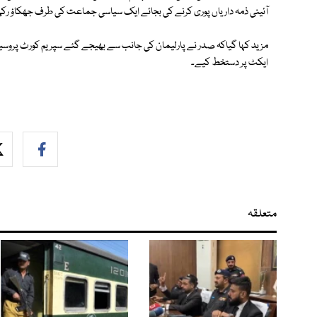
آئینی ذمہ داریاں پوری کرنے کی بجائے ایک سیاسی جماعت کی طرف جھکاؤ رکھ
مزید کہا گیاکہ صدر نے پارلیمان کی جانب سے بھیجے گئے سپریم کورٹ پروسیجر 
ایکٹ پر دستخط کیے۔
متعلقہ