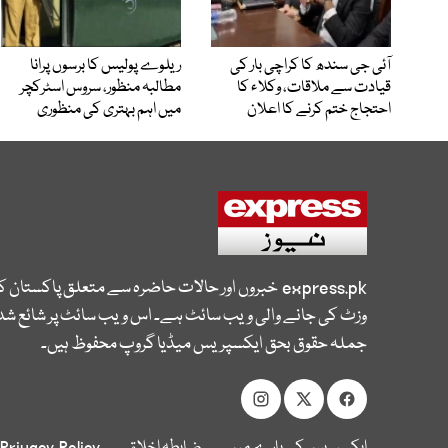
آئی جی سندھ کا کراچی بار کی
ریلوے پولیس کا برسوں پرانا
قیادت سے ملاقات، وکلاء کا
مطالبہ منظور، سروس اسٹرکچر
احتجاج ختم کرنے کا اعلان
میں اہم بہتری کی منظوری
express.pk
خبروں اور حالات حاضرہ سے متعلق پاکستان 
وزٹ کی جانے والی ویب سائٹ ہے۔ اس ویب سائٹ پر شائع شدہ
جملہ حقوق بحق ایکسپریس میڈیا گروپ محفوظ ہیں۔