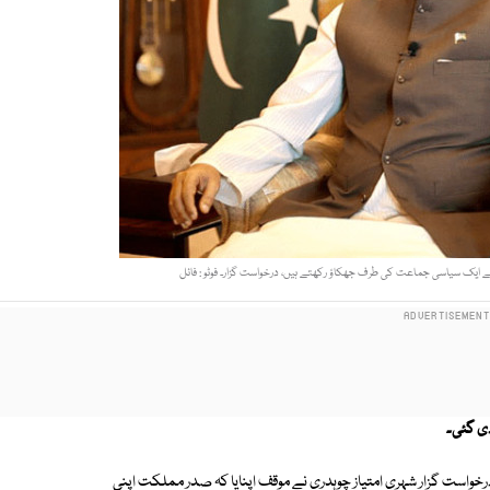
ے ایک سیاسی جماعت کی طرف جھکاؤ رکھتے ہیں، درخواست گزار۔ فوٹو : فائل
ی گئی۔
خواست گزار شہری امتیاز چوہدری نے موقف اپنایا کہ صدر مملکت اپنی