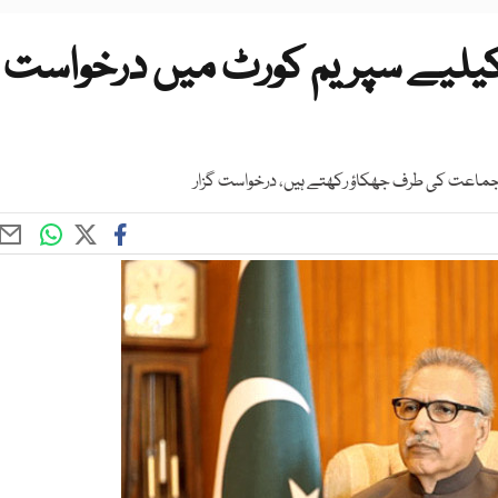
کیلیے سپریم کورٹ میں درخواست
 جماعت کی طرف جھکاؤ رکھتے ہیں، درخواست گزار