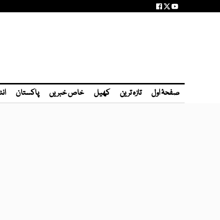
صفحۂ اول
تازہ ترین
کھیل
خاص خبریں
پاکستان
انٹ