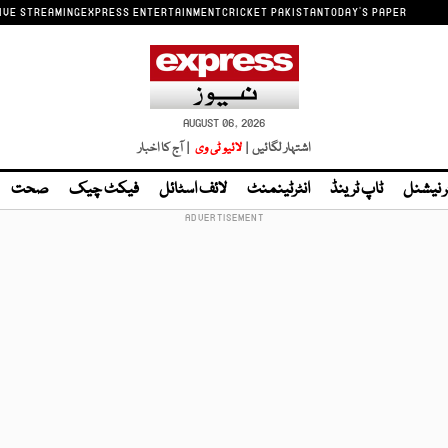
IVE STREAMING
EXPRESS ENTERTAINMENT
CRICKET PAKISTAN
TODAY'S PAPER
AUGUST 06, 2026
اشتہار لگائیں |
لائیو ٹی وی
| آج کا اخبار
ر نیشنل
ٹاپ ٹرینڈ
انٹرٹینمنٹ
لائف اسٹائل
فیکٹ چیک
صحت