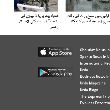
کراچی میں صبح و رات کے اوقات
شاہراہ بھٹو پر روڈ ڈائیورژن کے
میں پھوار، بوندا باندی کا امکان
باعث گاڑی الٹ گئی، 3مسافر
زخمی
Showbiz News in
Sports News in U
International Ne
Urdu
Business News in
Urdu Magazine
Urdu Blogs
The Express Tri
Express Enterta