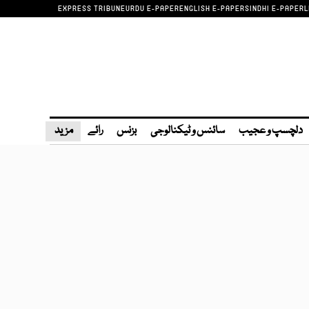
EXPRESS TRIBUNE
URDU E-PAPER
ENGLISH E-PAPER
SINDHI E-PAPER
L
دلچسپ و عجیب
سائنس و ٹیکنالوجی
بزنس
رائے
مزید