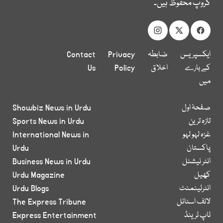
گروپ محفوظ ہیں۔
ایکسپریس
ضابطہ
Privacy
Contact
کے بارے
اخلاق
Policy
Us
میں
صفحۂ اول
Showbiz News in Urdu
تازہ ترین
Sports News in Urdu
غزہ لہو لہو
International News in
پاکستان
Urdu
انٹر نیشنل
Business News in Urdu
کھیل
Urdu Magazine
انٹرٹینمنٹ
Urdu Blogs
لائف اسٹائل
The Express Tribune
ٹاپ ٹرینڈ
Express Entertainment