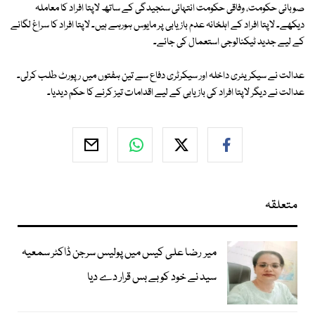
صوبائی حکومت، وفاقی حکومت انتہائی سنجیدگی کے ساتھ لاپتا افراد کا معاملہ
دیکھے۔ لاپتا افراد کے اہلخانہ عدم بازیابی پر مایوس ہورہے ہیں۔ لاپتا افراد کا سراغ لگانے
کے لیے جدید ٹیکنالوجی استعمال کی جائے۔
عدالت نے سیکریٹری داخلہ اور سیکرٹری دفاع سے تین ہفتوں میں رپورٹ طلب کرلی۔
عدالت نے دیگر لاپتا افراد کی بازیابی کے لیے اقدامات تیز کرنے کا حکم دیدیا۔
متعلقہ
میر رضا علی کیس میں پولیس سرجن ڈاکٹر سمعیہ
سید نے خود کو بے بس قرار دے دیا