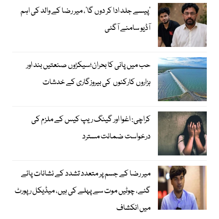
’پیسے جلد ادا کر دوں گا‘، میر رضا کے والد کی اہم
آڈیو سامنے آگئی
حب میں پانی کا بحران؛سیکڑوں صنعتیں بند اور
ہزاروں کارکنوں کی بیروزگاری کے خدشات
کراچی: اغوا اور گینگ ریپ کیس کے ملزم کی
درخواست ضمانت مسترد
میر رضا کے جسم پر متعدد تشدد کے نشانات پائے
گئے، چوٹیں موت سے پہلے کی ہیں، میڈیکل رپورٹ
میں انکشاف