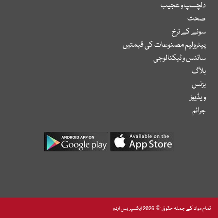
دلچسپ و عجیب
صحت
سونے کے نرخ
پیٹرولیم مصنوعات کی قیمتیں
سائنس و ٹیکنالوجی
بلاگ
بزنس
ویڈیوز
جرائم
تمام مواد کے جملہ حقوق © 2026 ایکسپریس اردو