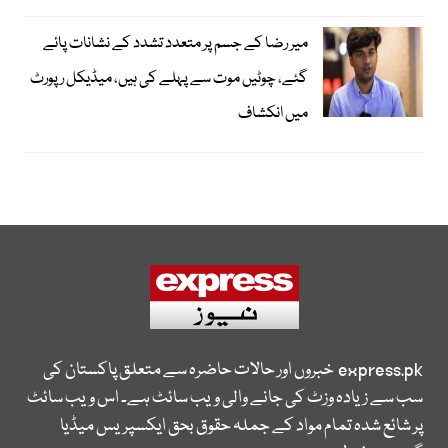
میر رضا کے جسم پر متعدد تشدد کے نشانات پائے
گئے، چوٹیں موت سے پہلے کی ہیں، میڈیکل رپورٹ
میں انکشاف
express.pk
خبروں اور حالات حاضرہ سے متعلق پاکستان کی
سب سے زیادہ وزٹ کی جانے والی ویب سائٹ ہے۔ اس ویب سائٹ
پر شائع شدہ تمام مواد کے جملہ حقوق بحق ایکسپریس میڈیا