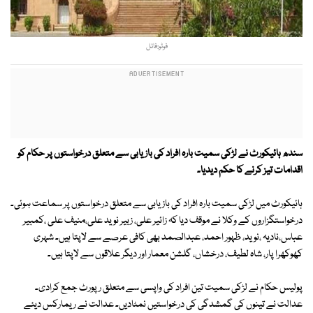
فوٹو:فائل
سندھ ہائیکورٹ نے لڑکی سمیت بارہ افراد کی بازیابی سے متعلق درخواستوں پر حکام کو
اقدامات تیز کرنے کا حکم دیدیا۔
ہائیکورٹ میں لڑکی سمیت بارہ افراد کی بازیابی سے متعلق درخواستوں پر سماعت ہوئی۔
درخواستگزاروں کے وکلا نے موقف دیا کہ زائیر علی، زبیر نوید علی،منیف علی ،کمبیر
عباس،نادیہ ،نوید، ظہور احمد، عبدالصمد بھی کافی عرصے سے لاپتا ہیں۔ شہری
کھوکھرا پار، شاہ لطیف، درخشاں، گلشن معمار اور دیگر علاقوں سے لاپتا ہیں۔
پولیس حکام نے لڑکی سمیت تین افراد کی واپسی سے متعلق رپورٹ جمع کرادی۔
عدالت نے تینوں کی گمشدگی کی درخواستیں نمٹادیں۔ عدالت نے ریمارکس دیئے