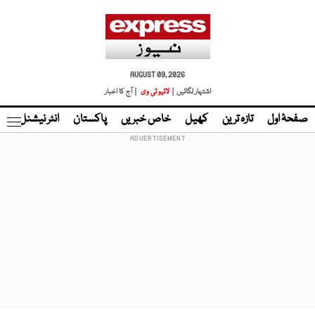
AUGUST 09, 2026
اشتہار لگائیں |
لائیو ٹی وی
| آج کا اخبار
صفحۂ اول
تازہ ترین
کھیل
خاص خبریں
پاکستان
انٹر نیشنل
ٹا