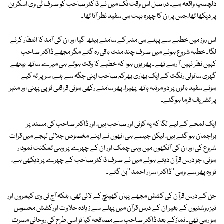
دلچسپ واقعہ ہے۔ دراصل اس وقت تک میں نے ڈاکٹر صاحب کو صرف ٹی وی اسکرین
پر دیکھا تھا،جس پر ان کا چہرہ بہت ہی سفید نظر آتا تھا۔
اس روز میں خطبے سے پہلے ہی منبر کے سامنے بیٹھ گیا اور ان کی آمد کا انتظار کرنے
لگا۔ خطبہ شروع ہونے میں صرف چند منٹ باقی رہ گئے مگر مجھے ڈاکٹر صاحب
کہیں نظر نہیں آ رہے تھے۔ پھر یوں ہوا کہ خطبے کا وقت ہوتے ہی میرے ساتھ بیٹھے
گہری سانولی رنگت کے ایک بھاری بھرکم صاحب اپنی جگہ سے ہلے، سر پر تہ کیے
ہوئے سفید بالوں پر دو مرتبہ ہاتھ پھیرا، پھر سامنے رکھی ہوئی قراقلی ٹوپی پہنی اور منبر
پر تشریف فرما ہوگئے۔
ایک لمحے کے لیے لگا کہ یہ کوئی اور صاحب ہیں، اور ڈاکٹر صاحب کی مسند پر
براجمان ہو گئے ہیں، لیکن جیسے ہی انھوں نے اپنے مخصوص جلالی لہجے میں قرات
شروع کی اور ان کی آنکھوں میں وہی چمک اور ان کے چہرے پر وہی تمکنت نمودار
ہوئی، جو درس قرآن دیتے ہوئے میں نے صرف ڈاکٹر صاحب کے چہرے پر دیکھی ہے،
تو وہ پھر سے وہی ''ڈاکٹر اسرار احمد ''بن گئے۔
جن کے درس قرآن کی کشش مجھے یہاں کھینچ کے لائی تھی، بلکہ آج ٹی وی کیمروں اور
تیز روشنیوں کے بغیر ان کے درس قرآن میں پہلے سے زیادہ حلاوت اورکشش محسوس
ہو رہی تھی۔ نمازکے بعد ڈاکٹر صاحب سے مصافحہ کیا تو اسی طرح کی روحانی مسرت