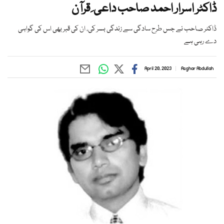
ڈاکٹر اسرار احمد صاحب داعی ِ قرآن
ڈاکٹر صاحب نے جس طرح سادگی سے زندگی بسر کی، ان کی قبر بھی اس کی گواہی
دے رہی ہے
April 20, 2023
Asghar Abdullah