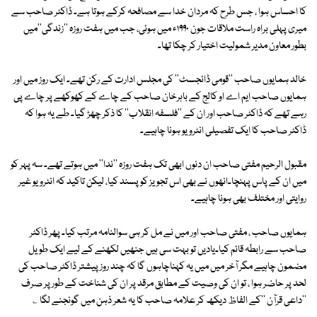
کا احساس ہوا ، جس طرح کہ مردان خدا سے مصافحہ کرکے ہوتا ہے۔ ڈاکٹر صاحب سے
میری پہلی براہ راست ملاقات جون ۱۹۹۰ء میں ہوئی، جب میں ہفت روزہ ''زندگی''میں
بطور معاون مدیر شمولیت اختیار کر چکا تھا۔
خالد ہمایوں صاحب ''قومی ڈائجسٹ'' کی مجلس ادارت کے رکن تھے۔ ایک روز میں اور
ہمایوں صاحب ایم اے او کالج کے باہرخان صاحب کے چاے کے کھوکھے پر چاے پی
رہے تھے کہ ڈاکٹر صاحب اور ان کے ''فلسفہ انقلاب'' کا ذکر چھڑ گیا۔ طے یہ ہوا کہ
ڈاکٹر صاحب کا ایک تفصیلی انٹرویو ہونا چاہیے۔
مقبول الرحیم مفتی صاحب ان دنوں ابھی تک ہفت روزہ ''ندا'' میں ہوتے تھے۔ سہ پہر کو
میں ان کے پاس پہنچا۔انھوں نے بھی اس تجویز کو پسند کیا، لیکن تاکید کہ انٹرویو غیر
روایتی اور مختلف بھی ہونا چاہیے۔
ہمایوں صاحب ، مفتی صاحب اور میں نے مل کر ہی سوالنامہ مرتب کیا۔ پھر ڈاکٹر
صاحب سے رابطہ قائم کیا۔یادیں تو بہت سی ہیں جنھیں لکھنے کے لیے ایک طویل
مضمون چاہیے مگر آخر میں میں یہ کہناچاہوں گا کہ چند روز پیشتر ڈاکٹر صاحب کی
لحد پر حاضر ہوا ، تو ان کی وصیت کے مطابق مرقد پر ان کی شناخت کے طور پر صرف
''داعی قرآن ''کے الفاظ دیکھ کر علامہ صاحب کا یہ شعر ذہن میں گونجنے لگا ؎