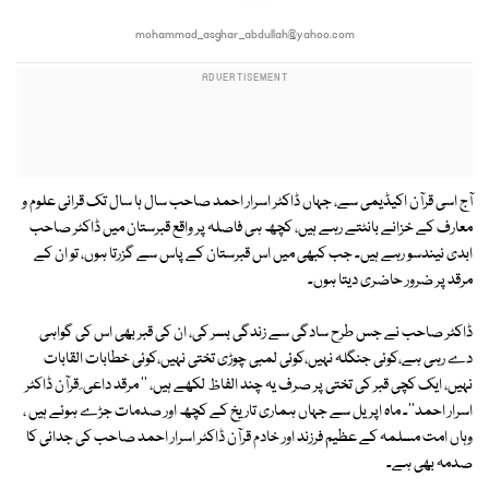
mohammad_asghar_abdullah@yahoo.com
آج اسی قرآن اکیڈیمی سے، جہاں ڈاکٹر اسرار احمد صاحب سال ہا سال تک قرانی علوم و
معارف کے خزانے بانٹتے رہے ہیں، کچھ ہی فاصلہ پر واقع قبرستان میں ڈاکٹر صاحب
ابدی نیندسو رہے ہیں۔ جب کبھی میں اس قبرستان کے پاس سے گزرتا ہوں، تو ان کے
مرقد پر ضرور حاضری دیتا ہوں۔
ڈاکٹر صاحب نے جس طرح سادگی سے زندگی بسر کی، ان کی قبر بھی اس کی گواہی
دے رہی ہے،کوئی جنگلہ نہیں،کوئی لمبی چوڑی تختی نہیں،کوئی خطابات القابات
نہیں، ایک کچی قبر کی تختی پر صرف یہ چند الفاظ لکھے ہیں، '' مرقد داعی ِ قرآن ڈاکٹر
اسرار احمد''۔ ماہ اپریل سے جہاں ہماری تاریخ کے کچھ اور صدمات جڑے ہوئے ہیں ،
وہاں امت مسلمہ کے عظیم فرزند اور خادم قرآن ڈاکٹر اسرار احمد صاحب کی جدائی کا
صدمہ بھی ہے۔