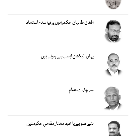
افغان طالبان حکمرانوں پر نیا عدم اعتماد
یہاں الیکشن ایسے ہی ہوتے ہیں
بے چارے عوام
نئے صوبے یا خود مختار مقامی حکومتیں