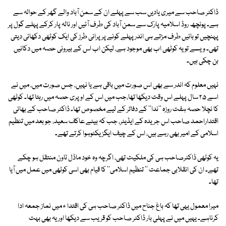
ڈاکٹر صاحب سے میری یادیں سب سے پہلے ان کے سمن آباد والے گھر کے حوالہ سے
ہے۔ پونچھ روڈ اسلامیہ پارک سے سمن آباد کی طرف آئیں اور نالہ پار کرکے پہلے گول پر
پہنچیں تو بائیں طرف مڑتے ہی اندر پہلے کونے پر پرانی طرز کی ایک کوٹھی دکھائی دیتی
تھی۔ ویسے تو یہ کوٹھی اب بھی موجود ہے، لیکن اب اس کے بیرونی حصہ میں دکانیں
بن چکی ہیں۔
نہیں معلوم کہ اندر سے بھی اس صورت میں باقی ہے یا نہیں، جس صورت میں، میں نے
اسے ۲۵ سال پہلے اس وقت دیکھا تھا،جب میں اس کے اوپری حصہ میں رہتا تھا۔ کوٹھی
کا نچلا حصہ ہفت روزہ ''ندا'' کے دفاتر کے لیے مخصوص تھا۔ ڈاکٹر صاحب کے بھائی
اقتداراحمد صاحب اس جریدہ کے ایڈیٹر، جب کہ بیٹے عاکف سعید، جو بعد میں تنظیم
اسلامی کے امیر بھی رہے ہیں، اس کے چیف ایگزیکٹوہوا کرتے تھے۔
یہ کوٹھی ڈاکٹرصاحب ہی کی ملکیت تھی، اگرچہ وہ خود ماڈل ٹاون منتقل ہو چکے
تھے۔ ان کی انقلابی جماعت '' تنظیم اسلامی'' کا قیام بھی اسی کوٹھی میں عمل میں آیا
تھا۔
میرا معمول یہی تھا کہ باغ جناح میں ڈاکٹر صاحب ہی کی اقتدا ء میں نماز جمعہ ادا
کرناہے۔ یہیں میں نے پہلی بار ڈاکٹر صاحب کو قریب سے دیکھا اور یہ بھی بہت