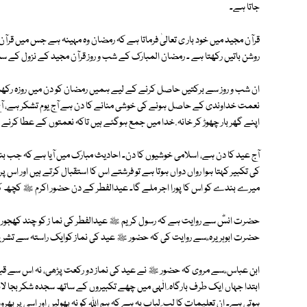
جاتا ہے۔
قرآن مجید میں خود بار ی تعالیٰ فرماتا ہے کہ رمضان وہ مہینہ ہے جس میں قرآن 
روشن باتیں رکھتا ہے ۔ رمضان المبارک کے شب و روز قرآن مجید کے نزول کے س
ان شب و روز سے برکتیں حاصل کرنے کے لیے ہمیں رمضان کو دن میں روزہ رکھنے ا
نعمت خداوندی کے حاصل ہونے کی خوشی منانے کا دن ہے آج یوم تشکر ہے، آج ک
اپنے گھر بار چھوڑ کر خانہ ٔ خدا میں جمع ہوگئے ہیں تاکہ نعمتوں کے عطا کرنے
آج عید کا دن ہے، اسلامی خوشیوں کا دن۔ احادیث مبارک میں آیا ہے کہ جب ب
کی تکبیر کہتا ہوا رواں دواں ہوتا ہے تو فرشتے اس کا استقبال کرتے ہیں اور اس 
میرے بندے کو اس کا پورا اجر ملے گا۔ عیدالفطر کے دن حضور اکرم ﷺ کچھ ک
حضرت انسؓ سے روایت ہے کہ رسول کریم ﷺ عیدالفطر کی نما ز کو چند کھجوریں 
حضرت ابوہریرہ ؓ سے روایت کی کہ حضور ﷺ عید کی نماز کوایک راستہ سے تش
ابن عباس ؓ سے مروی کہ حضور ﷺ نے عید کی نماز دو رکعت پڑھی، نہ اس سے قب
ابتدا جہاں ایک طرف بارگاہ ِ الٰہی میں چھے تکبیروں کے ساتھ سجدہ شکر بجا 
ہوتی ہے۔ ان تعلیمات کا لب ِ لباب یہ ہے کہ ہم اﷲ کو نہ بھولیں اور اسی پر بھر