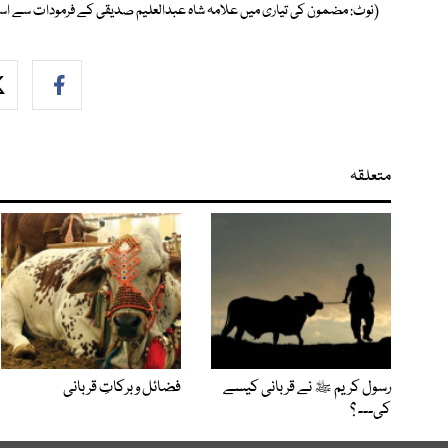
(نوٹ: مضمون کی تیاری میں علامہ شاہ عبدالعلیم صدیقی کے فرمودات سے استف
متعلقہ
رسول کریم ﷺ نے قربانی کیسے
فضائل و برکاتِ قربانی
کی۔۔۔ ؟