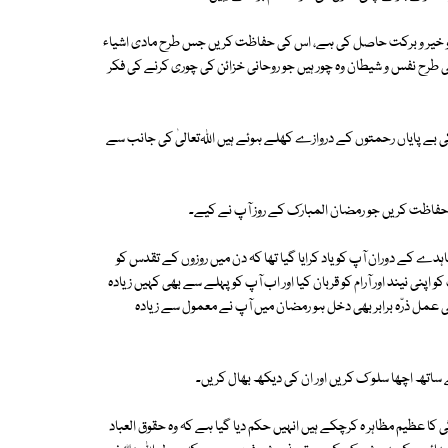
ے جو خیر و برکت حاصل کی ہے، اس کی حفاظت کریں جس طرح مادی اشیاء
 طرح نفس و شیطان وہ چور ہیں جو روحانی خزائن کی چوری کرنے کی فکر
یٰ کی بے پایاں رحمتوں کے دروازے کھلے ہوئے ہیں اﷲتعالیٰ کی جانب سے
 حفاظت کریں جو رمضان المبارک کے روز آپ نے کیے۔
 کے دوران آپ کو یاد کرایا گیا تھا کہ دن میں روزوں کے تقدس کو
اپنی نیند اور آرام کو قربان کیا اور اب آپ کو پہلے سے بھی کہیں زیادہ
 عمل ذرّہ برابر بھی دخل ہو رمضان میں آپ نے معمول سے زیادہ
ساتھ اچھا سلو ک کریں اور ان کی دیکھ بھال کریں۔
 عظیم مظاہر ہ کرچکے ہیں انہیں حکم دیا گیا ہے کہ وہ حقوق العباد