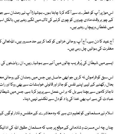
اس موڑ پر آپ کو خطرے سے آگاہ کرنا چاہتا ہوں۔ ہوشیار! آپ نے رمضان س
کے چور ہر وقت مادی چیزوں کو چوری کرنے کی تاک میں لگے رہتے ہیں، بالکل اسی
میں غلطاں و پیچاں رہتے ہیں۔
آج عید کا دن ہے۔ آج آپ روحانی خزانوں کو کما کر بے حد مسرور ہیں۔ اﷲتعال
مغفرت کی ہوائیں چل رہی ہیں۔
ایسے میں شیطان کی پُرفریب چالوں میں آنے سے ہوشیار رہیں۔ ان ریاضتوں کی
اس سبق کو فراموش نہ کریں جو ابھی حاصل ہیں جس میں رمضان کے روحانی معاہدے
بحال رکھنے کے لیے اپنے نفس کو جائز اور قانونی خواہشات سے بھی روکا اور رات کو 
ناجائز کاموں سے بچنا ہے بل کہ ہر اس عمل سے پرہیز کرنا ہے، جس میں شیطانی
عبادت کی ہے اب بھی خدا کی یا د کو دل سے نکلنے نہیں دینا۔
اسلام نے مسلمانوں کو تعلیم دی ہے کہ وہ معاشرے کے مفلس و نادار لوگوں کے 
چناں چہ اس مسرت و شادمانی کے موقع پر جب کہ مسلمان حقوق اﷲ کی ادائیگی کا