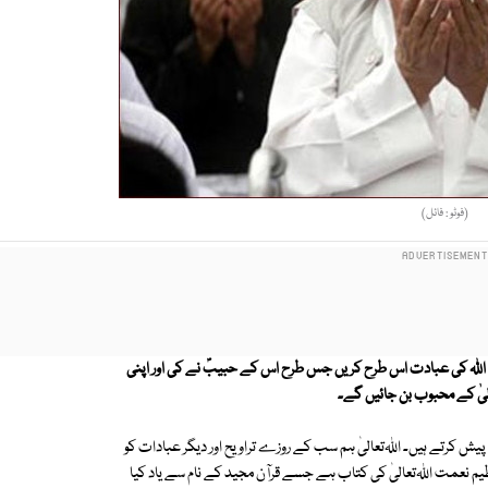
(فوٹو : فائل)
ے کہ اﷲ کی عبادت اس طرح کریں جس طرح اس کے حبیبؐ نے کی اور اپنی
لیٰ کے محبوب بن جائیں گے۔
یش کرتے ہیں۔ اﷲتعالیٰ ہم سب کے روزے تراویح اور دیگر عبادات کو
عظیم نعمت اﷲتعالیٰ کی کتاب ہے جسے قرآن مجید کے نام سے یاد کیا