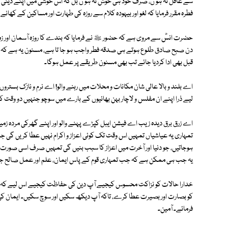
سے غافل نہ ہو ں، صرف خود ہی خوش نہ ہو ں بل کہ اس خوشی میں اپنے دینی
فطرہ مقرر فرمایا کہ لغو اور بیہودہ کلام سے روزہ کی طہارت اور مساکین کے کھانے 
حضرت انسؓ سے مروی ہے کہ حضور ﷺ نے فرمایا کہ بندے کا روزہ آسمان اور زم
دن صبح صادق طلوع ہوتے ہی صدقہ فطر واجب ہو جا تا ہے، مسنون یہ ہے کہ نماز
قبل بھی ادا کردیا جائے تب بھی مسنون طریقے پر عمل ہوگا۔
اے بلند و بالا عالی شان مکانات و محلات میں رہنے والو! اے نرم و نازک بستروں می
لیے ذرا اپنے ان مفلس و لاچار بہن بھائیوں کے بارے میں سوچو جنہیں دو وقت ک
اے زرق برق دیدہ زیب اے فیشن ایبل کپڑے پہنے والو اور اپنے گھرکی مردہ زمین ک
تمہاری یہ عیاشیاں تمہیں اس وقت تک کوئی اعزاز و اکرام نہیں عطا کریں گی جب 
ہوجاتیں، جو دنیا اور آخرت میں اعزاز کا سبب بنیں گی تمہیں صرف اسی صورت میں 
یہ جب ہی ممکن ہے کہ جب تمہاری قوم کے پاس ایمان، علم اور عمل صالح 
خدارا حالات کو نزاکت محسوس کیجیے آپ دین کی حفاظت کیجیے اس لیے کہ بہ حیث
کو بصارت اور بصیرت عطا کرے، تاکہ آپ دیکھ سکیں اور سوچ سکیں۔ ایمان کی 
فرمائے۔ آمین۔