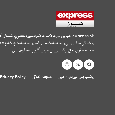
express.pk
خبروں اور حالات حاضرہ سے متعلق پاکستان 
وزٹ کی جانے والی ویب سائٹ ہے۔ اس ویب سائٹ پر شائع شدہ
جملہ حقوق بحق ایکسپریس میڈیا گروپ محفوظ ہیں۔
ایکسپریس کے بارے میں
ضابطہ اخلاق
Privacy Policy