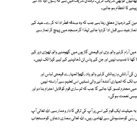
 بھائیوں کو بھی شریک کریں۔ ترمذی شریف میں ہے کہ رسول اﷲ ﷺ نے
پینے کا انتظام ہو جائے۔
ین کے درمیان معلق رہتا ہے جب کہ وہ صدقہ فطر ادا نہ کرے۔ عید کے
 عید سے قبل ادا کردیا جائے لہٰذا اگر مسجد میں پہنچ کر نماز سے
ں آرام کرنے والو، بڑی اور قیمتی گاڑیوں میں گھومنے والو، تھوڑی دیر کے
ا کھا نا نصیب نہیں اور جن کے پاس تن ڈھانپنے کے لیے کپڑا تک نہیں۔
ی آرائش و زیبائش کرنے والو، یاد رکھو! تمہارے قیمتی لباس اور
تک کہ تمہاری آئندہ آنے والی نسلیں اس تعلیم سے آراستہ نہیں
محترم تصور کیا جائے گا جب کہ تم ساری قوم کو قابل احترام بنا دو اور
جیسی نعمت ہوگی۔
یت ایک قوم کے اسی پر آپ کی ترقی کا دار و مدار ہے، اﷲ تعالیٰ آپ
رسّی کو مضبوطی سے تھامے رہیں۔ اﷲ تعالیٰ ہماری دعاؤں کو مستجاب