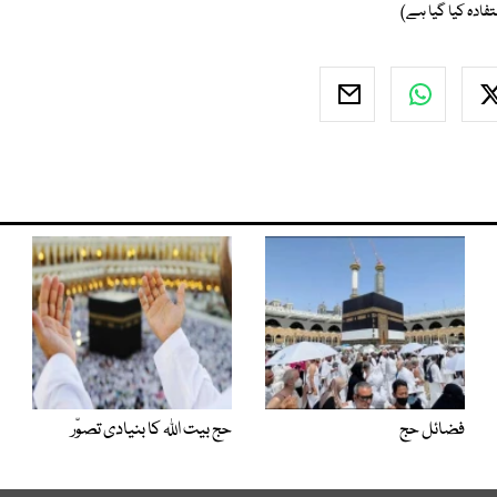
ادہ کیا گیا ہے)
فضائل حج
حج بیت اﷲ کا بنیادی تصوّر