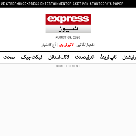
IVE STREAMING
EXPRESS ENTERTAINMENT
CRICKET PAKISTAN
TODAY'S PAPER
AUGUST 08, 2026
اشتہار لگائیں |
لائیو ٹی وی
| آج کا اخبار
ر نیشنل
ٹاپ ٹرینڈ
انٹرٹینمنٹ
لائف اسٹائل
فیکٹ چیک
صحت