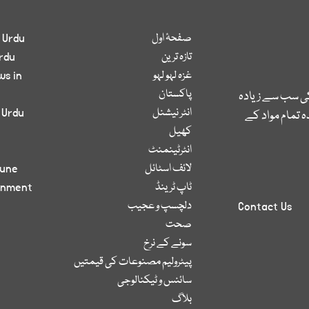
صفحۂ اول
 Urdu
تازہ ترین
rdu
غزہ لہو لہو
ws in
پاکستان
کی سب سے زیادہ
انٹر نیشنل
 Urdu
 تمام مواد کے
کھیل
انٹرٹینمنٹ
لائف اسٹائل
bune
ٹاپ ٹرینڈ
inment
دلچسپ و عجیب
Contact Us
صحت
سونے کے نرخ
پیٹرولیم مصنوعات کی قیمتیں
سائنس و ٹیکنالوجی
بلاگ