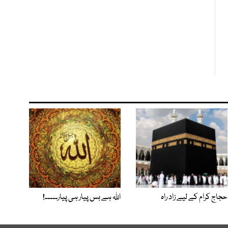
حجاج کرام کے لیے زاد راہ
اﷲ ہے بس پیار ہی پیار۔۔۔۔۔!