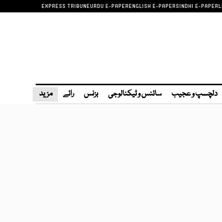
EXPRESS TRIBUNE
URDU E-PAPER
ENGLISH E-PAPER
SINDHI E-PAPER
L
دلچسپ و عجیب
سائنس و ٹیکنالوجی
بزنس
رائے
مزید