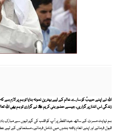
اﷲ نے اپنے حبیبؐ کو سارے عالم کے لیے بہترین نمونہ بنایا تو ہم پر لازم ہ
زندگی اس انداز پر گزاریں، جیسے حضور بنی کریم ﷺ نے گزاری تو ہم بھی اﷲ تعا
ہم نہایت مسرت کے ساتھ عیدالفطر پر آپ کو قلب کی گہرائیوں سے مبارک باد پ
قبول فرمائے اور اپنے انعام یافتہ بندوں میں شامل فرمائے۔ مسلمانوں کے لیے 