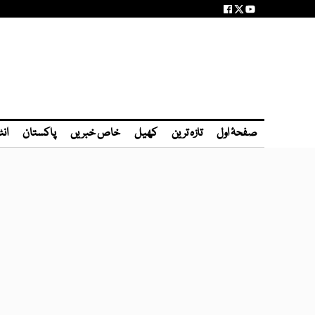
صفحۂ اول
تازہ ترین
کھیل
خاص خبریں
پاکستان
انٹ