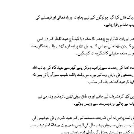
پاک نازل کیا گیا جو لوگوں کے لیے ہدایت اور راہ نمائی اور فیصلے کی
بب مقدس قرار پائے۔
ور رات کو تراویح پڑھنے کا حکم دیا گیا۔ آج عیدالفطر کے دن اسی
ے دن اﷲ تعالیٰ اور اس کے رسول ﷺ پر ایمان رکھنے والے بندگان ِ خدا
 والے منعم حقیقی کا شکریہ ادا کرسکیں۔
ندہ خدا کی رحمت سے پُرامید ہوکر اپنے گھر سے عید گاہ کی جانب اﷲ
پر رحمتوں کی بارش برساتے ہیں۔ اس وقت ہاتف ِ غیب سے آواز آتی ہے کہ
ھا کر عیدگاہ تشریف لے جاتے۔
کھا کر تشریف لے جاتے اور وہ طاق ہوتی تھیں۔ ترمذی و دارمی نے
ریف لے جاتے اور دوسرے سے واپس ہوتے۔
ل نماز پڑھی نہ اُس کے بعد۔ مسلمانوں کے عید کے دن کی خوشیوں کی
لانے سے ہوتی ہے وہاں اپنے مال کی قربانی بہ صورت صدقۃ فطر دینے سے
وسا کرتے ہوئے اپنی منزل کی طرف قدم بڑھاتے رہیں۔