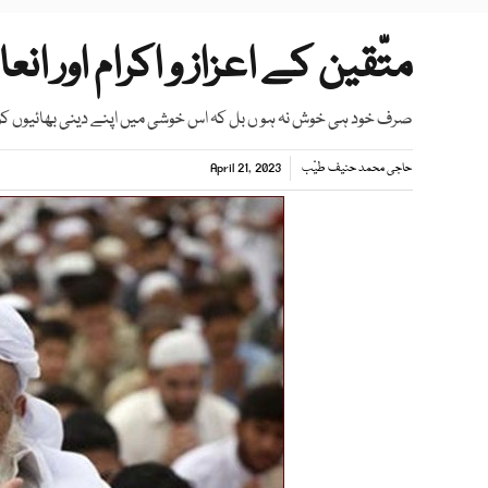
متّقین کے اعزاز و اکرام اور انع
صرف خود ہی خوش نہ ہو ں بل کہ اس خوشی میں اپنے دینی بھائیوں ک
حاجی محمد حنیف طیّب
April 21, 2023