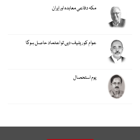
مکہ دفاعی معاہدہ اور ایران
عوام کو ریلیف دیں تو اعتماد حاصل ہوگا
یوم استحصال