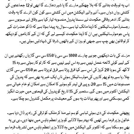
اب یہ تو وقت بتائے گا کہ بلا چھکے مارے گا یا شیر دھاڑے گا ابھی تو 12 جماعتوں کی
کشتی رواں دواں ہے۔ آنے والے الیکشن میں اس کشتی سے کون کون اترے گا یہ وقت
بتائے گا، ادھر وفاقی حکومت نے سستا پٹرول منصوبہ تیار کیا ہے وفاق نے صوبوں سے
رجسٹرڈ موٹرسائیکلوں کا ڈیٹا مانگ لیا ہے۔ سوال یہ پیدا ہوتا ہے کہ ڈاکو حضرات کے
پاس جو موٹرسائیکلیں ہیں ان کا ڈیٹا حکومت کیسے لے گی کہ ان کے کارناموں کو دیکھ
کر تو قانون بھی چپ ہے جبھی تو روز ان کے ہاتھوں شرفا کی شہادتیں ہوتی ہیں۔
مزے کی بات دیکھیں جو بے چارے 1000 سی سی یا 650 سی سی گاڑیاں رکھتے ہیں ان
کے لیے کوئی لائحہ عمل نہیں ہے وہ اس لیے نہیں ہے کہ کار تو کار ہوتی ہے وہ 15
لاکھ کی ہو یا 20 کروڑ کی اس سے کیا فرق پڑتا ہے فرق تو پڑتا ہے جو 650 سی سی گاڑی
چلا رہا ہے وہ تو پھر کاروں کی موٹرسائیکل ہوئی ناں ایک خبر یہ بھی ہے کہ پٹرول کی
مصنوعات میں 15 سے 20 روپے فی لیٹر کم ہونے کا امکان ہے امکان تو خام خیالی ہے
الیکشن اکتوبر میں ہوں گے، ستمبر کی 15 تاریخ کو پٹرول کی قیمتوں میں حیرت انگیز
کمی ہوسکتی ہے اور پھر بیانات یہ ہوں گے معیشت پر مکمل کنٹرول ہو چکا ہے۔
پچھلی حکومت کی دی ہوئی تباہی کو ہم نے مٹا کر ملک کو ترقی کی راہ پر ڈال دیا ہے۔
خاتون وزیر فرما رہی تھیں کہ بہتر ہوتا لاڈلے کو وزیر اعظم ہاؤس میں بٹھا دیں۔ بی بی یہ
بھی ہو سکتا ہے کہ اکتوبر کے الیکشن میں وہ لاڈلا وزیر اعظم ہاؤس میں تشریف فرما ہو