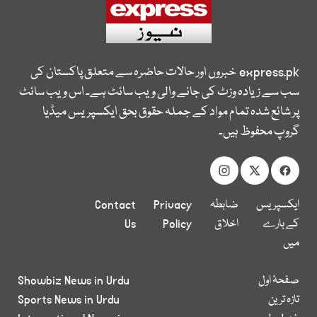
express.pk
خبروں اور حالات حاضرہ سے متعلق پاکستان کی
سب سے زیادہ وزٹ کی جانے والی ویب سائٹ ہے۔ اس ویب سائٹ
پر شائع شدہ تمام مواد کے جملہ حقوق بحق ایکسپریس میڈیا
گروپ محفوظ ہیں۔
ایکسپریس
ضابطہ
Privacy
Contact
کے بارے
اخلاق
Policy
Us
میں
صفحۂ اول
Showbiz News in Urdu
تازہ ترین
Sports News in Urdu