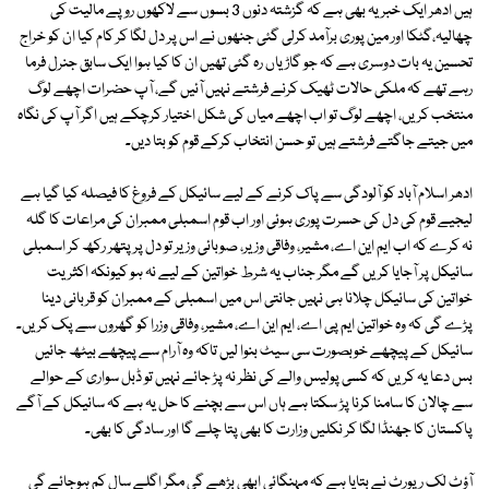
ہیں ادھر ایک خبر یہ بھی ہے کہ گزشتہ دنوں 3 بسوں سے لاکھوں روپے مالیت کی
چھالیہ،گٹکا اور مین پوری برآمد کرلی گئی جنھوں نے اس پر دل لگا کر کام کیا ان کو خراج
تحسین یہ بات دوسری ہے کہ جو گاڑیاں رہ گئی تھیں ان کا کیا ہوا ایک سابق جنرل فرما
رہے تھے کہ ملکی حالات ٹھیک کرنے فرشتے نہیں آئیں گے، آپ حضرات اچھے لوگ
منتخب کریں، اچھے لوگ تو اب اچھے میاں کی شکل اختیار کرچکے ہیں اگر آپ کی نگاہ
میں جیتے جاگتے فرشتے ہیں تو حسن انتخاب کرکے قوم کو بتا دیں۔
ادھر اسلام آباد کو آلودگی سے پاک کرنے کے لیے سائیکل کے فروغ کا فیصلہ کیا گیا ہے
لیجیے قوم کی دل کی حسرت پوری ہوئی اور اب قوم اسمبلی ممبران کی مراعات کا گلہ
نہ کرے کہ اب ایم این اے، مشیر، وفاقی وزیر، صوبائی وزیر تو دل پر پتھر رکھ کر اسمبلی
سائیکل پر آجایا کریں گے مگر جناب یہ شرط خواتین کے لیے نہ ہو کیونکہ اکثریت
خواتین کی سائیکل چلانا ہی نہیں جانتی اس میں اسمبلی کے ممبران کو قربانی دینا
پڑے گی کہ وہ خواتین ایم پی اے، ایم این اے، مشیر، وفاقی وزرا کو گھروں سے پک کریں۔
سائیکل کے پیچھے خوبصورت سی سیٹ بنوا لیں تاکہ وہ آرام سے پیچھے بیٹھ جائیں
بس دعا یہ کریں کہ کسی پولیس والے کی نظر نہ پڑ جائے نہیں تو ڈبل سواری کے حوالے
سے چالان کا سامنا کرنا پڑ سکتا ہے ہاں اس سے بچنے کا حل یہ ہے کہ سائیکل کے آگے
پاکستان کا جھنڈا لگا کر نکلیں وزارت کا بھی پتا چلے گا اور سادگی کا بھی۔
آؤٹ لک رپورٹ نے بتایا ہے کہ مہنگائی ابھی بڑھے گی مگر اگلے سال کم ہوجائے گی