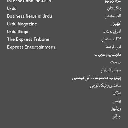
غزہ لہو لہو
International News in
پاکستان
Urdu
انٹر نیشنل
Business News in Urdu
کھیل
Urdu Magazine
انٹرٹینمنٹ
Urdu Blogs
لائف اسٹائل
The Express Tribune
ٹاپ ٹرینڈ
Express Entertainment
دلچسپ و عجیب
صحت
سونے کے نرخ
پیٹرولیم مصنوعات کی قیمتیں
سائنس و ٹیکنالوجی
بلاگ
بزنس
ویڈیوز
جرائم