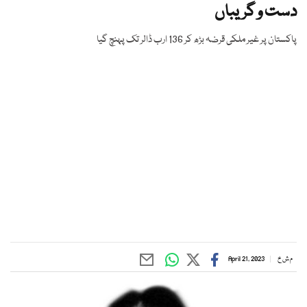
دست و گریباں
پاکستان پر غیر ملکی قرضہ بڑھ کر 136 ارب ڈالر تک پہنچ گیا
م ش خ
April 21, 2023