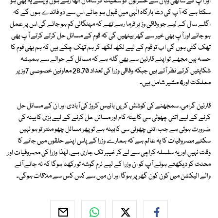
اور آپ کے ساتھی وہاں سے حسرتوں کو سمیٹ کر سامان اٹھا رہے ہوں ویسے یہ بھی ہو
سکتا ہے کہ آپ کی دعا بارگاہ الٰہی میں قبول ہو جائے اس سے دو فائدے ہوں گے کہ
اگلے سال کے لیے جو وفاقی وزیر فرما رہے تھے کہ مہنگائی کم ہو جائے گی اس پر عمل
ہو جائے اور آپ بھی خیر سے گھر بیٹھیں گی کہ قوم کے مسائل حل کرتے کرتے آپ بھی
تھک گئی ہوں گی اب تو قوم کے لیے لکھ لکھ کر ہم تھک چکے ہیں کہ ہم بھی قوم کا
حصہ ہیں مجھے تو اپنے قارئین سے بھی گلہ ہے کہ مسائل کے حوالے سے ہمیشہ
شکایتیں کرتے نظر آتے ہیں جبکہ وفاقی وزرا کی تعداد 28,70 معاونین خصوصی 7وزیر
مملکت اور4 مشیر شامل ہیں۔
قارئین گرامی، سمجھنے کی کوشش کریں بائیس کروڑ کی آبادی اور ان کے مسائل حل
کرنے کے لیے اتنی چھوٹی سی کابینہ کام اور مسائل حل کرنے کے لیے بڑی کابینہ کی
ضرورت ہوتی ہے جب اتنی چھوٹی سی کابینہ ہے تو پھر مسائل چھو منتر تو ہو نہیں
سکتے مصروفیات کا یہ عالم ہے کہ ہمارے وزرا کے پاس اپنے حلقوں میں جانے کا
وقت نہیں اور یہ سلسلہ کراچی سے لے کر خیبر تک جاری ہے، لہٰذا وزرا کی مصروفیات اور
محنت کو دیکھتے ہوئے آپ کو ان وزرا کے لیے نرم گوشہ تو رکھنا ہوگا کہ نہ جانے آنے
والے الیکشن میں کون کون گھر پر ہوگا اور ان میں سے کس کس سے ملاقات ہوگی۔