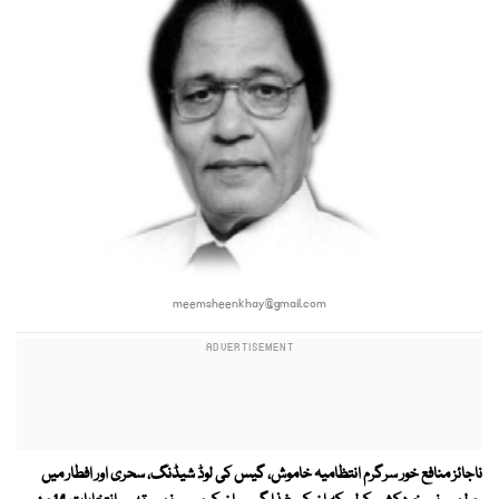
meemsheenkhay@gmail.com
ناجائز منافع خور سرگرم انتظامیہ خاموش، گیس کی لوڈ شیڈنگ، سحری اور افطار میں