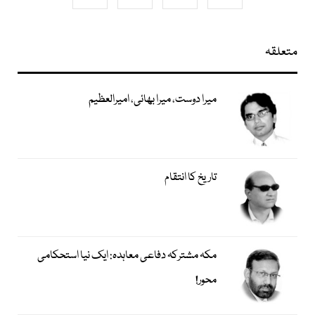
متعلقہ
میرا دوست، میرا بھائی، امیرالعظیم
تاریخ کا انتقام
مکہ مشترکہ دفاعی معاہدہ: ایک نیا استحکامی
محور!