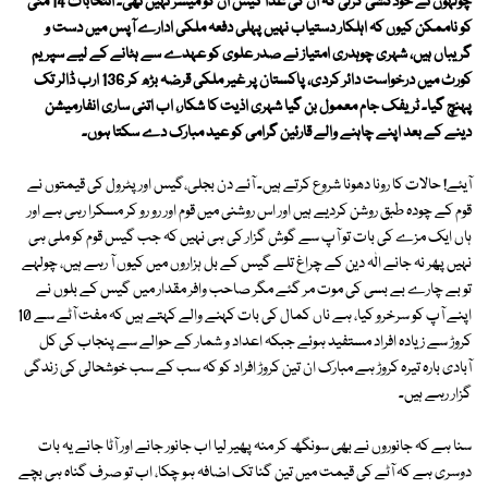
چولہوں نے خودکشی کرلی کہ ان کی غذا گیس ان کو میسر نہیں تھی۔ انتخابات 14 مئی
کو ناممکن کیوں کہ اہلکار دستیاب نہیں پہلی دفعہ ملکی ادارے آپس میں دست و
گریباں ہیں، شہری چوہدری امتیاز نے صدر علوی کو عہدے سے ہٹانے کے لیے سپریم
کورٹ میں درخواست دائر کردی، پاکستان پر غیر ملکی قرضہ بڑھ کر 136 ارب ڈالر تک
پہنچ گیا۔ ٹریفک جام معمول بن گیا شہری اذیت کا شکار، اب اتنی ساری انفارمیشن
دینے کے بعد اپنے چاہنے والے قارئین گرامی کو عید مبارک دے سکتا ہوں۔
آیئے! حالات کا رونا دھونا شروع کرتے ہیں۔ آئے دن بجلی،گیس اور پٹرول کی قیمتوں نے
قوم کے چودہ طبق روشن کردیے ہیں اور اس روشنی میں قوم اور رو رو کر مسکرا رہی ہے اور
ہاں ایک مزے کی بات تو آپ سے گوش گزار کی ہی نہیں کہ جب گیس قوم کو ملی ہی
نہیں پھر نہ جانے الٰہ دین کے چراغ تلے گیس کے بل ہزاروں میں کیوں آ رہے ہیں، چولہے
تو بے چارے بے بسی کی موت مر گئے مگر صاحب وافر مقدار میں گیس کے بلوں نے
اپنے آپ کو سرخرو کیا، ہے ناں کمال کی بات کہنے والے کہتے ہیں کہ مفت آٹے سے 10
کروڑ سے زیادہ افراد مستفید ہوئے جبکہ اعداد و شمار کے حوالے سے پنجاب کی کل
آبادی بارہ تیرہ کروڑ ہے مبارک ان تین کروڑ افراد کو کہ سب کے سب خوشحالی کی زندگی
گزار رہے ہیں۔
سنا ہے کہ جانوروں نے بھی سونگھ کر منہ پھیر لیا اب جانور جانے اور آٹا جانے یہ بات
دوسری ہے کہ آٹے کی قیمت میں تین گنا تک اضافہ ہو چکا، اب تو صرف گناہ ہی بچے