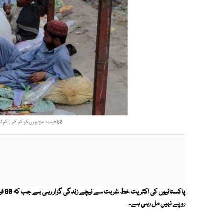
80 فیصد مزدوروںکو کم کم از کم تنخواہ 25 ہزار بھی نہیں مل پارہی، ڈائریکٹر پائلر۔ فوٹو: فائل
روپے نہیں مل رہی ہے۔