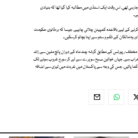
 جارہی تھی، اس وقت ایک اسٹڈی میں مطالبہ کیا گیا تھا کہ بنیادی
ار کرنے کے لیے باقاعدہ کمپیئن چلانی چاہیے، جیسا کہ برطانوی حکومت
، مختلف رپورٹس کے مطابق گزشہ چند ماہ کے دوران پانچ ملین سے زائد
دہ خراب ہے، جہاں خواتین صبح سویرے سے لے کر سورج غروب ہونے تک
ہیں کما پاتیں، جس کی وجہ سے پاکستان میں غربت میں تیزی سے اضافہ