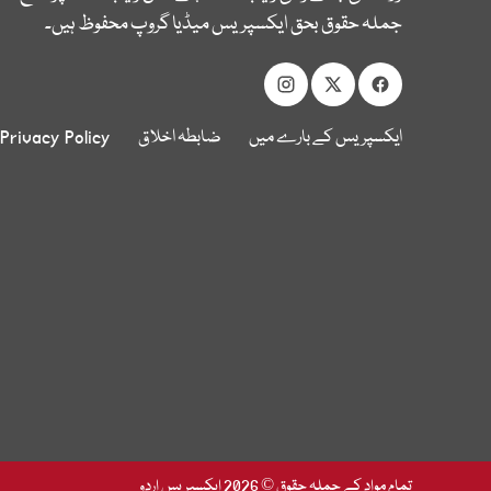
جملہ حقوق بحق ایکسپریس میڈیا گروپ محفوظ ہیں۔
ایکسپریس کے بارے میں
ضابطہ اخلاق
Privacy Policy
تمام مواد کے جملہ حقوق © 2026 ایکسپریس اردو