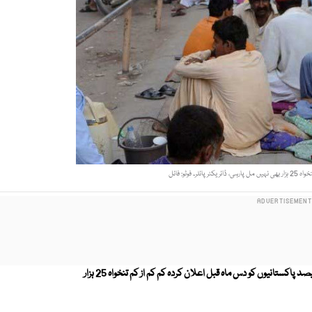
پاکستانیوں کی اکثریت خط غربت سے نیچے زندگی گزار رہی ہے جب کہ 80 فیصد پاکستانیوں کو دس ماہ قبل اعلان کردہ کم کم از کم تنخواہ 25 ہزار