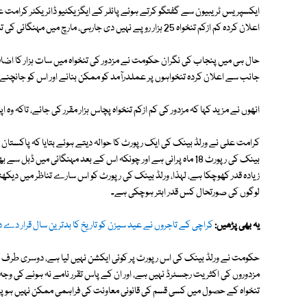
اعلان کردہ کم ازکم تنخواہ 25 ہزار روپے نہیں دی جارہی، مارچ میں مہنگائی کی تاریخی بلند ترین سطح 35.4 فیصد نے عوام کو بری طرح متاثر کیا ہے۔
جانب سے اعلان کردہ تنخواہوں پر عملدرآمد کو ممکن بنانے اور اس کو جانچنے
انھوں نے مزید کہا کہ مزدور کی کم ازکم تنخواہ پچاس ہزار مقرر کی جائے، تاکہ 
بینک کی رپورٹ 18 ماہ پرانی ہے اور چونکہ اس کے بعد مہنگائی میں ڈ
زیادہ قدر کھوچکا ہے، لہذا، ورلڈ بینک کی رپورٹ کو اس سارے تناظر میں دیکھت
لوگوں کی صورتحال کس قدر ابتر ہوچکی ہے۔
یہ بھی پڑھیں:
کراچی کے تاجروں نے عید سیزن کو تاریخ کا بدترین سال قرار دے دی
حکومت نے ورلڈ بینک کی اس رپورٹ پر کوئی ایکشن نہیں لیا ہے، دوسری طرف ٹریڈ
مزدوروں کی اکثریت رجسٹرڈ نہیں ہے، اور ان کے پاس تقرر نامے نہ ہونے کی وج
تنخواہ کے حصول میں کسی قسم کی قانونی معاونت کی فراہمی ممکن نہیں ہوپاتی،