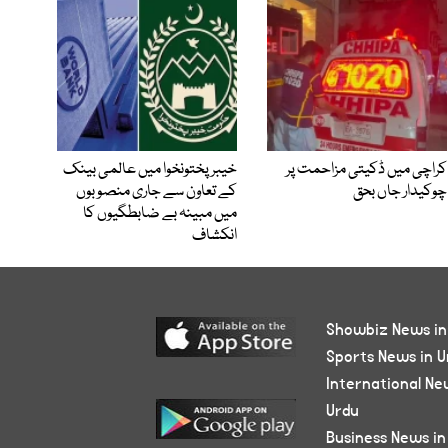
کراچی میں ڈکیتی مزاحمت پر
خیبرپختونخوا میں عالمی بینک
چوکیدار جاں بحق
کے تعاون سے جاری منصوبوں
میں مبینہ بے ضابطگیوں کا
انکشاف
Showbiz News in
Sports News in U
International Ne
Urdu
Business News in