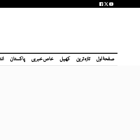
صفحۂ اول
تازہ ترین
کھیل
خاص خبریں
پاکستان
انٹ