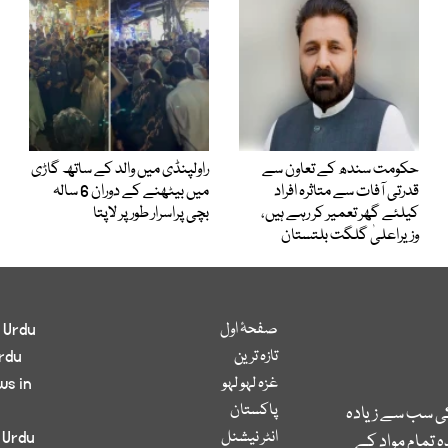
حکومت سندھ کے تعاون سے
راولپنڈی میں والد کے ساتھ گاڑی
قدرتی آفات سے متاثرہ افراد
میں بیٹھنے کے دوران 6 سالہ
کیلئے گھر تعمیر کر رہے ہیں،
بچی پراسرار طور پر لاپتا
وزیراعلیٰ گلگت بلتستان
صفحۂ اول
 Urdu
تازہ ترین
rdu
غزہ لہو لہو
ws in
پاکستان
کی سب سے زیادہ
انٹر نیشنل
 Urdu
 تمام مواد کے