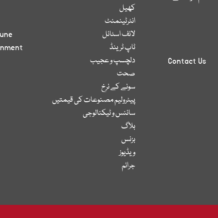
کھیل
انٹرٹینمنٹ
لائف اسٹائل
bune
ٹاپ ٹرینڈ
inment
دلچسپ و عجیب
Contact Us
صحت
سونے کے نرخ
پیٹرولیم مصنوعات کی قیمتیں
سائنس و ٹیکنالوجی
بلاگ
بزنس
ویڈیوز
جرائم