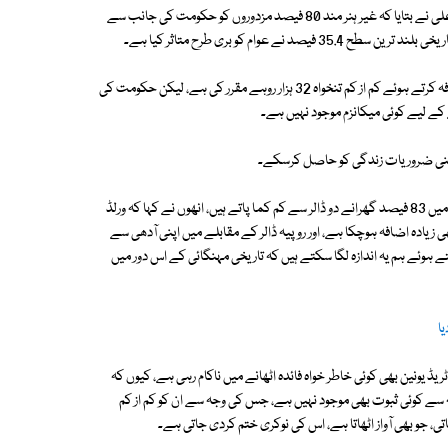
ایکسپریس ٹریبیون سے گفتگو کرتے ہوئے پائلر کے ایگزیکٹیو ڈائریکٹر کرامت علی نے بتایا کہ غیر ہنر مند 80 فیصد مزدوروں کو حکومت کی جانب سے
حال ہی میں پنجاب کی نگران حکومت نے مزدور کی تنخواہ میں سات ہزار کا اضافہ کرتے ہوئے کم از کم تنخواہ 32 ہزار روہے مقرر کی ہے، لیکن حکومت کی
 کے لیے کوئی میکانزم موجود نہیں ہے۔
وہ اپنی ضروریات زندگی کو حاصل کرسکے۔
کرامت علی نے ورلڈ بینک کی ایک رپورٹ کا حوالہ دیتے ہوئے بتایا کہ پاکستان میں 83 فیصد گھرانے دو ڈالر سے کم کما پاتے ہیں، انھوں نے کہا کہ ورلڈ
بل سے بھی زیادہ اضافہ ہوچکا ہے، اور روپیہ ڈالر کے مقابلے میں اپنی آدھی سے
ے ہوئے ہم یہ اندازہ لگا سکتے ہیں کہ تاریخی مہنگائی کے اس دور میں
ا
 یونین بھی کوئی خاطر خواہ فائدہ اٹھانے میں ناکام رہی ہے، کیوں کہ
ہ سے کوئی ثبوت بھی موجود نہیں ہے، جس کی وجہ سے ان کو کم از کم
 جو بھی آواز اٹھاتا ہے، اس کی نوکری ختم کردی جاتی ہے۔