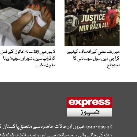
میر رضا علی کے انصاف کیلیے
لاہور میں 40 سالہ خاتون کے قتل
کراچی میں سول سوسائٹی کا
کا ڈراپ سین، شوہر اور سوتیلا بیٹا
احتجاج
ملوث نکلے
express.pk
خبروں اور حالات حاضرہ سے متعلق پاکستان 
وزٹ کی جانے والی ویب سائٹ ہے۔ اس ویب سائٹ پر شائع شدہ