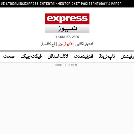
IVE STREAMING
EXPRESS ENTERTAINMENT
CRICKET PAKISTAN
TODAY'S PAPER
AUGUST 07, 2026
اشتہار لگائیں |
لائیو ٹی وی
| آج کا اخبار
ر نیشنل
ٹاپ ٹرینڈ
انٹرٹینمنٹ
لائف اسٹائل
فیکٹ چیک
صحت