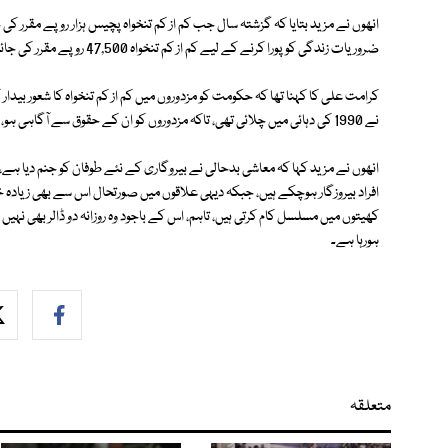
انھوں نے مزید بتایا کہ گزشتہ سال جب کم از کم تنخواہ پچیس ہزار روپے مقرر کی
ضروریات زندگی کو پورا کرنے کے لیے کم از کم تنخواہ 47,500 روپے مقرر کی جائے۔
کرامت علی کا کہنا تھا کہ حکومت کو مزدوروں میں کم از کم تنخواہ کا شعور بید
نے 1990 کی دہائی میں چلائی تھی، تاکہ مزدوروں کو ان کے حقوق سے آگاہی ہو، اور وہ مالکان کے ظلم و ستم سے اپنا بچائو کرسکیں۔
انھوں نے مزید کہا کہ معاشی بدحالی نے بیروگاری کے نئے طوفان کو جنم دیا ہے
افراد بیروزگار ہوچکے ہیں، جبکہ دیہی علاقوں میں صورتحال اس سے بھی زیا
کھیتوں میں مسلسل کام کرتی ہیں، تاہم، اس کے باجود وہ روزانہ دو ڈالر بھی ن
ہورہا ہے۔
متعلقہ