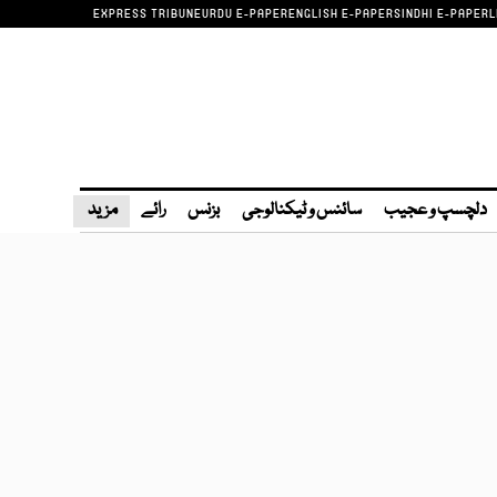
EXPRESS TRIBUNE
URDU E-PAPER
ENGLISH E-PAPER
SINDHI E-PAPER
L
دلچسپ و عجیب
سائنس و ٹیکنالوجی
بزنس
رائے
مزید