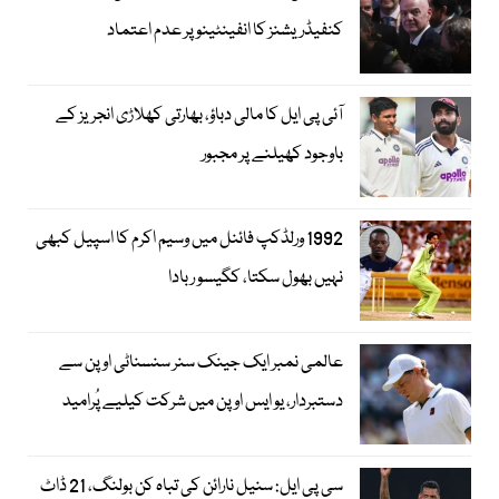
کنفیڈریشنز کا انفینٹینو پر عدم اعتماد
آئی پی ایل کا مالی دباؤ، بھارتی کھلاڑی انجریز کے
باوجود کھیلنے پر مجبور
1992 ورلڈکپ فائنل میں وسیم اکرم کا اسپیل کبھی
نہیں بھول سکتا، کگیسو ربادا
عالمی نمبر ایک جینک سنر سنسناٹی اوپن سے
دستبردار، یو ایس اوپن میں شرکت کیلیے پُرامید
سی پی ایل: سنیل نارائن کی تباہ کن بولنگ، 21 ڈاٹ