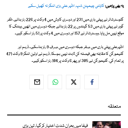
یہ بھی پڑھیں:
کاؤنٹی چیمپئن شپ، اظہر علی بڑی اننگز نہ کھیل سکے
گلوسٹرشائر نے پہلی باری میں 231 اور دوسری کاوش میں 4 وکٹ پر 226 رنز بنائے، ظفر
گوہر نے پہلی باری میں 53 گیندوں پر 22 رنز بنائے جبکہ دوسری میں انھیں بیٹنگ کا
موقع نہیں مل پایا، ووسٹرشائر نے 157 اور دوسری میں 4 وکٹ پر 51 رنز اسکور کیے۔
اظہرعلی پہلی باری میں صفر جبکہ دوسری میں صرف 9 رنز بناسکے۔ ڈرہم اور
گلیمورگن کا مقابلہ بھی فیصلہ کن ثابت نہیں ہوسکا، ڈرہم نے اولین اننگز 9 وکٹ 471
پر تمام کی، گلیمورگن نے 305 اور پھر 6 وکٹ پر 104 رنز اسکورکیے۔
متعلقہ
فیفا میں بحران شدت اختیار کرگیا، تین بڑی