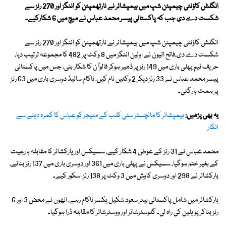
انگلش کاؤنٹی چیمپئن شپ میں ہیمپشائر نے نارتھمپٹن کو اننگز اور 270 رنز سے
شکست دے دی جب کہ پاکستانی پیسر محمد عباس نے میچ میں 6 شکارکیے۔
انگلش کاؤنٹی چیمپئن شپ میں ہیمپشائر نے نارتھمپٹن کو اننگز اور 270 رنز سے
شکست دے دی،فاتح الیون نے اولین اننگز میں 8 وکٹ پر 482 کا مجموعہ ترتیب دیا،
حریف ٹیم پہلی باری میں 149 رنز پر ڈھیر ہوکر فالوآن کا شکار بنی، جس میں پاکستانی
پیسر محمد عباس نے 33 رنز دیکر 2 وکٹیں نام کیں، ناکام سائیڈ دوسری باری میں 63 رنز
پر ہمت ہارگئی۔
یہ بھی پڑھیں:
ہیمپشائر کا مانچسٹر سٹی کلب کے منیجر کو عباس کا کمرہ دینے سے
انکار
محمد عباس نے 31 رنز کے عوض 4 شکار کیے، سسیکس اور یارکشائر کا مقابلہ ہارجیت
کے بغیر ختم ہوگیا، سسیکس نے پہلی باری میں 361 اور دوسری باری میں 137 رنز بنائے،
یارکشائر نے 298 اور دوسری کاوش میں 3 وکٹ پر 138 رنز اسکور کیے۔
یارکشائر میں شامل پاکستانی بیٹر سعود شکیل یکسر ناکام رہے، انھوں نے محض 3 اور 6
رنز بناکر پویلین کی راہ لی۔ گلوسٹرشائر اور ووسٹرشائر کا مقابلہ ڈرا ہوگیا۔