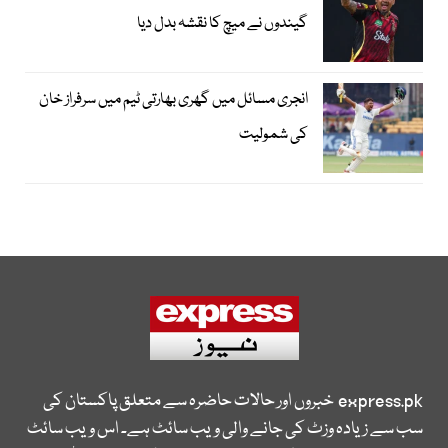
گیندوں نے میچ کا نقشہ بدل دیا
انجری مسائل میں گھری بھارتی ٹیم میں سرفراز خان
کی شمولیت
express.pk
خبروں اور حالات حاضرہ سے متعلق پاکستان کی
سب سے زیادہ وزٹ کی جانے والی ویب سائٹ ہے۔ اس ویب سائٹ