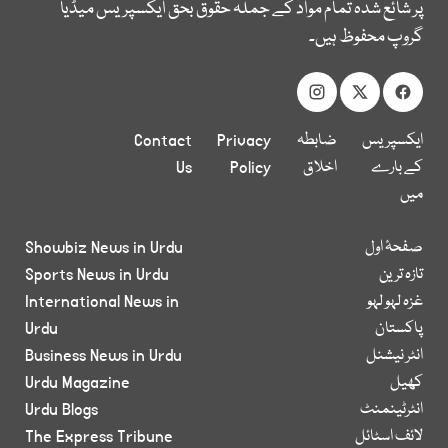
پر شائع شدہ تمام مواد کے جملہ حقوق بحق ایکسپریس میڈیا
گروپ محفوظ ہیں۔
ایکسپریس
ضابطہ
Privacy
Contact
کے بارے
اخلاق
Policy
Us
میں
صفحۂ اول
Showbiz News in Urdu
تازہ ترین
Sports News in Urdu
غزہ لہو لہو
International News in
پاکستان
Urdu
انٹر نیشنل
Business News in Urdu
کھیل
Urdu Magazine
انٹرٹینمنٹ
Urdu Blogs
لائف اسٹائل
The Express Tribune