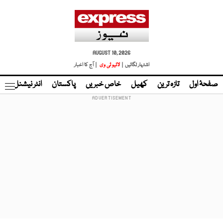
AUGUST 10, 2026
اشتہار لگائیں |
لائیو ٹی وی
| آج کا اخبار
صفحۂ اول
تازہ ترین
کھیل
خاص خبریں
پاکستان
انٹر نیشنل
ٹا