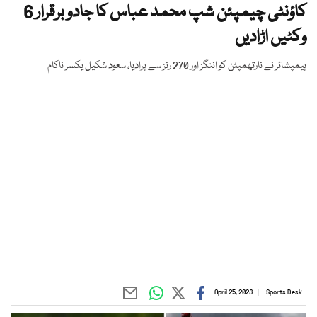
کاؤنٹی چیمپئن شپ محمد عباس کا جادو برقرار 6
وکٹیں اڑادیں
ہیمپشائر نے نارتھمپٹن کو اننگز اور 270 رنز سے ہرادیا، سعود شکیل یکسر ناکام
April 25, 2023
Sports Desk