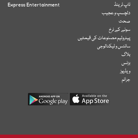
ٹاپ ٹرینڈ
Express Entertainment
دلچسپ و عجیب
صحت
سونے کے نرخ
پیٹرولیم مصنوعات کی قیمتیں
سائنس و ٹیکنالوجی
بلاگ
بزنس
ویڈیوز
جرائم