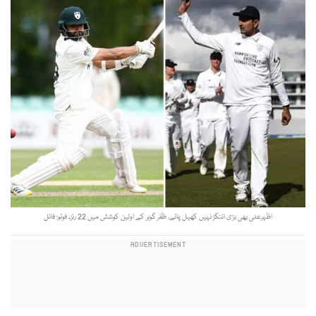
اظہرعلی بھی بڑی اننگز نہیں کھیل پائے، ظفر گوہر کے اولین کوشش میں 22 رنز۔ فوٹو: فائل