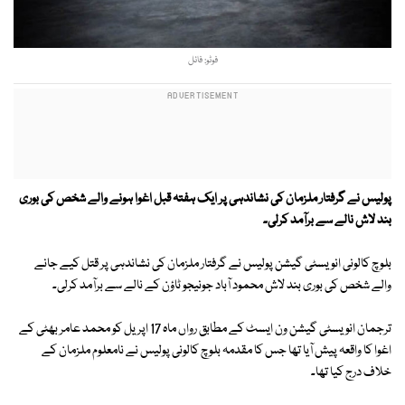
فوٹو: فائل
پولیس نے گرفتار ملزمان کی نشاندہی پر ایک ہفتہ قبل اغوا ہونے والے شخص کی بوری
بند لاش نالے سے برآمد کرلی۔
بلوچ کالونی انویسٹی گیشن پولیس نے گرفتار ملزمان کی نشاندہی پر قتل کیے جانے
والے شخص کی بوری بند لاش محمود آباد جونیجو ٹاؤن کے نالے سے برآمد کرلی۔
ترجمان انویسٹی گیشن ون ایسٹ کے مطابق رواں ماہ 17 اپریل کو محمد عامر بھٹی کے
اغوا کا واقعہ پیش آیا تھا جس کا مقدمہ بلوچ کالونی پولیس نے نامعلوم ملزمان کے
خلاف درج کیا تھا۔