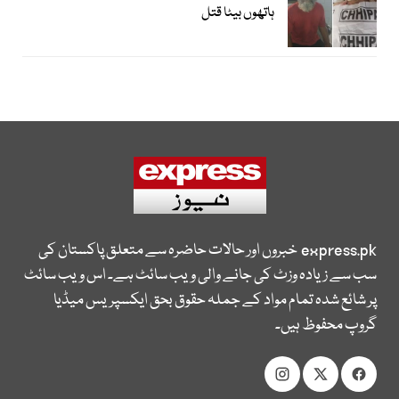
ہاتھوں بیٹا قتل
express.pk
خبروں اور حالات حاضرہ سے متعلق پاکستان کی
سب سے زیادہ وزٹ کی جانے والی ویب سائٹ ہے۔ اس ویب سائٹ
پر شائع شدہ تمام مواد کے جملہ حقوق بحق ایکسپریس میڈیا
گروپ محفوظ ہیں۔