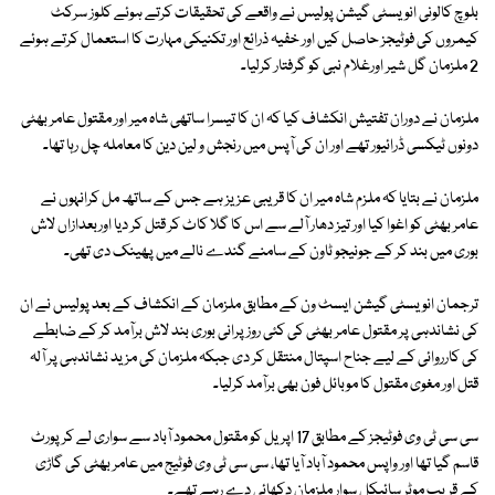
بلوچ کالونی انویسٹی گیشن پولیس نے واقعے کی تحقیقات کرتے ہوئے کلوز سرکٹ
کیمروں کی فوٹیجز حاصل کیں اور خفیہ ذرائع اور تکنیکی مہارت کا استعمال کرتے ہوئے
2 ملزمان گل شیر اورغلام نبی کو گرفتار کرلیا۔
ملزمان نے دوران تفتیش انکشاف کیا کہ ان کا تیسرا ساتھی شاہ میر اور مقتول عامر بھٹی
دونوں ٹیکسی ڈرائیور تھے اور ان کی آپس میں رنجش و لین دین کا معاملہ چل رہا تھا۔
ملزمان نے بتایا کہ ملزم شاہ میر ان کا قریبی عزیز ہے جس کے ساتھ مل کرانہوں نے
عامر بھٹی کو اغوا کیا اور تیز دھار آلے سے اس کا گلا کاٹ کر قتل کر دیا اوربعدازاں لاش
بوری میں بند کر کے جونیجو ٹاون کے سامنے گندے نالے میں پھینک دی تھی۔
ترجمان انویسٹی گیشن ایسٹ ون کے مطابق ملزمان کے انکشاف کے بعد پولیس نے ان
کی نشاندہی پر مقتول عامر بھٹی کی کئی روز پرانی بوری بند لاش برآمد کر کے ضابطے
کی کارروائی کے لیے جناح اسپتال منتقل کر دی جبکہ ملزمان کی مزید نشاندہی پر آلہ
قتل اور مغوی مقتول کا موبائل فون بھی برآمد کرلیا۔
سی سی ٹی وی فوٹیجز کے مطابق 17 اپریل کو مقتول محمود آباد سے سواری لے کر پورٹ
قاسم گیا تھا اور واپس محمود آباد آیا تھا، سی سی ٹی وی فوٹیج میں عامر بھٹی کی گاڑی
کے قریب موٹر سائیکل سوار ملزمان دکھائی دے رہے تھے۔