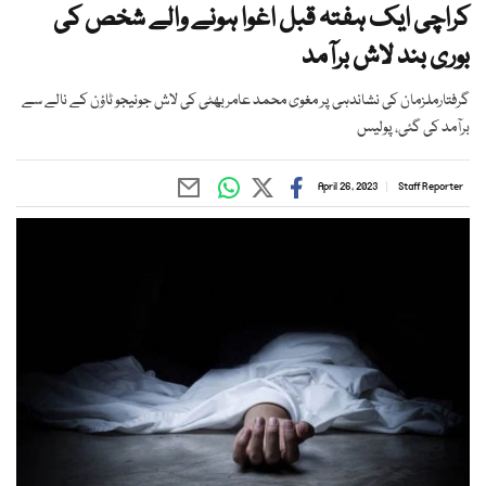
کراچی ایک ہفتہ قبل اغوا ہونے والے شخص کی
بوری بند لاش برآمد
گرفتارملزمان کی نشاندہی پر مغوی محمد عامربھٹی کی لاش جونیجو ٹاؤن کے نالے سے
برآمد کی گئی، پولیس
April 26, 2023
Staff Reporter