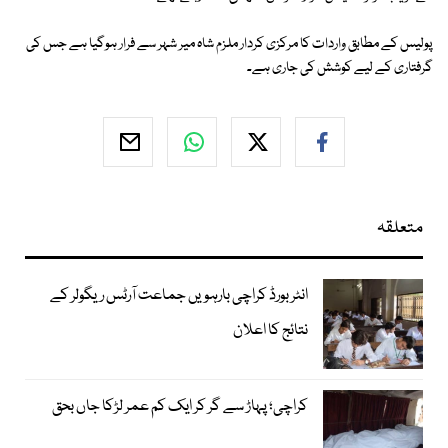
پولیس کے مطابق واردات کا مرکزی کردار ملزم شاہ میر شہر سے فرار ہوگیا ہے جس کی
گرفتاری کے لیے کوشش کی جاری ہے۔
متعلقہ
انٹر بورڈ کراچی بارہویں جماعت آرٹس ریگولر کے
نتائج کا اعلان
کراچی؛ پہاڑ سے گر کر ایک کم عمر لڑکا جاں بحق