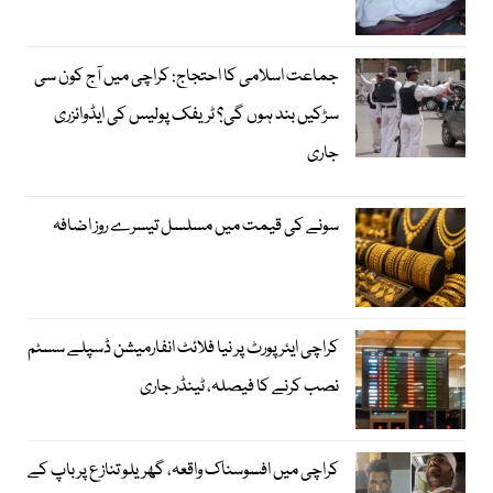
جماعت اسلامی کا احتجاج: کراچی میں آج کون سی
سڑکیں بند ہوں گی؟ ٹریفک پولیس کی ایڈوائزری
جاری
سونے کی قیمت میں مسلسل تیسرے روز اضافہ
کراچی ایئرپورٹ پر نیا فلائٹ انفارمیشن ڈسپلے سسٹم
نصب کرنے کا فیصلہ، ٹینڈر جاری
کراچی میں افسوسناک واقعہ، گھریلو تنازع پر باپ کے