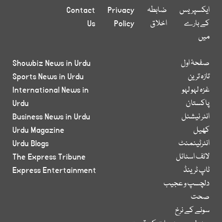
ایکسپریس
ضابطہ
Privacy
Contact
کے بارے
اخلاق
Policy
Us
میں
صفحۂ اول
Showbiz News in Urdu
تازہ ترین
Sports News in Urdu
غزہ لہو لہو
International News in
پاکستان
Urdu
انٹر نیشنل
Business News in Urdu
کھیل
Urdu Magazine
انٹرٹینمنٹ
Urdu Blogs
لائف اسٹائل
The Express Tribune
ٹاپ ٹرینڈ
Express Entertainment
دلچسپ و عجیب
صحت
سونے کے نرخ