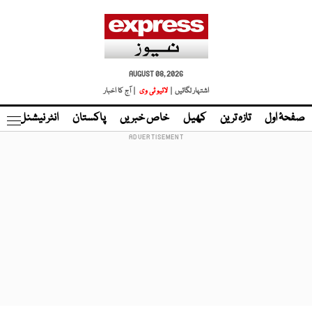
AUGUST 08, 2026
اشتہار لگائیں |
لائیو ٹی وی
| آج کا اخبار
صفحۂ اول
تازہ ترین
کھیل
خاص خبریں
پاکستان
انٹر نیشنل
ٹا