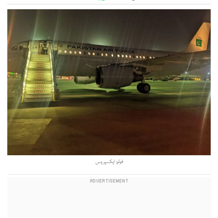
فوٹو: ایکسپریس