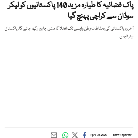
پاک فضائیہ کا طیارہ مزید 140 پاکستانیوں کو لیکر
سوڈان سے کراچی پہنچ گیا
آخری پاکستانی کی بحفاظت وطن واپسی تک انخلا کا مشن جاری رکھا جائے گا، پاکستان
ایئر فورس
April 30, 2023
Staff Reporter