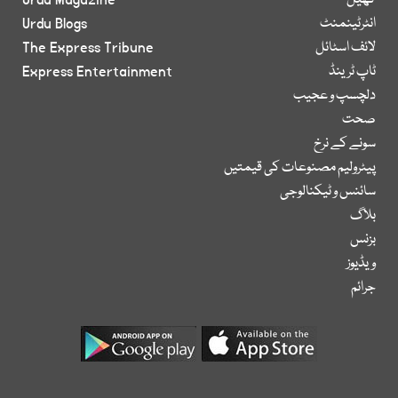
کھیل
Urdu Magazine
انٹرٹینمنٹ
Urdu Blogs
لائف اسٹائل
The Express Tribune
ٹاپ ٹرینڈ
Express Entertainment
دلچسپ و عجیب
صحت
سونے کے نرخ
پیٹرولیم مصنوعات کی قیمتیں
سائنس و ٹیکنالوجی
بلاگ
بزنس
ویڈیوز
جرائم