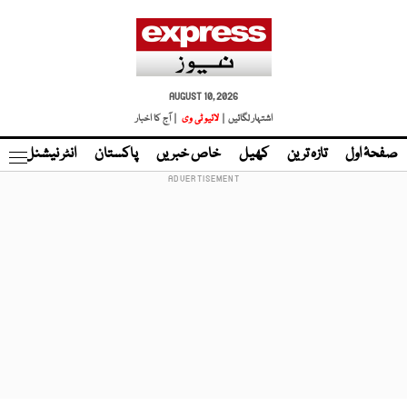
AUGUST 10, 2026
اشتہار لگائیں |
لائیو ٹی وی
| آج کا اخبار
صفحۂ اول
تازہ ترین
کھیل
خاص خبریں
پاکستان
انٹر نیشنل
ٹا