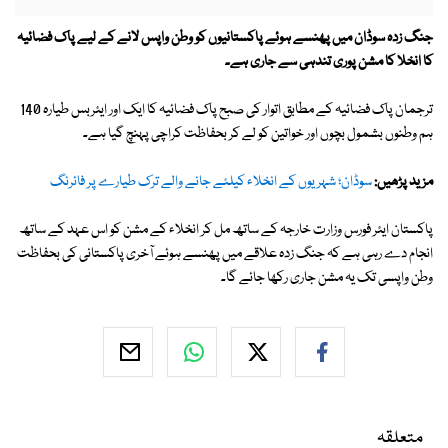
جنگ زدہ سوڈان میں پھنسے ہوئے پاکستانیوں کو وطن واپس لانے کے لیے پاک فضائیہ
کا انخلا کا مشن پوری تندہی سے جاری ہے۔
ترجمان پاک فضائیہ کے مطابق اتوار کی صبح پاک فضائیہ کا ایک اور ایئربس طیارہ 140
ہم وطنوں بشمول بچوں اور خواتین کو لے کر بحفاظت کراچی پہنچ گیا ہے۔
مزید پڑھیں:
سوڈان؛ شہریوں کے انخلاء کیلئے جانے والے ترک طیارے پر فائرنگ
پاکستان ایئر فورس وزارت خارجہ کے ساتھ مل کر انخلاء کے مشن کو اس عہد کے ساتھ
انجام دے رہی ہے کہ جنگ زدہ علاقے میں پھنسے ہوئے آخری پاکستانی کی بحفاظت
وطن واپسی تک یہ مشن جاری رکھا جائے گا۔
متعلقہ