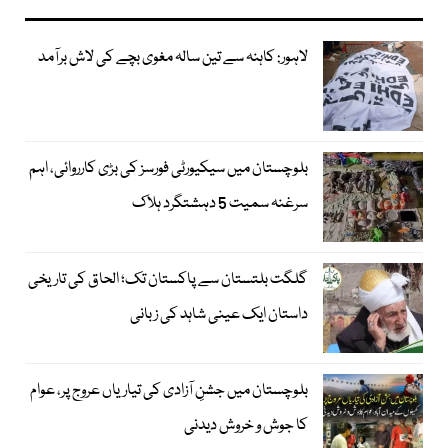
لاہور: کاہنہ سے تین سالہ مغوی بچے کی لاش برآمد
بلوچستان میں سیکیورٹی فورسز کی بڑی کارروائی، اہم
سرغنہ سمیت 5 دہشتگرد ہلاک
گلگت بلتستان سے پاکستان تک؛ الحاق کی تاریخی
داستان ایک عینی شاہد کی زبانی
بلوچستان میں جشنِ آزادی کی تیاریاں عروج پر، عوام
کا جوش و خروش دیدنی