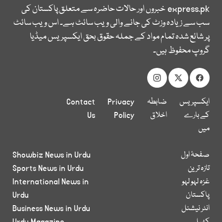
express.pk
خبروں اور حالات حاضرہ سے متعلق پاکستان کی
سب سے زیادہ وزٹ کی جانے والی ویب سائٹ ہے۔ اس ویب سائٹ
پر شائع شدہ تمام مواد کے جملہ حقوق بحق ایکسپریس میڈیا
گروپ محفوظ ہیں۔
ایکسپریس
ضابطہ
Privacy
Contact
کے بارے
اخلاق
Policy
Us
میں
صفحۂ اول
Showbiz News in Urdu
تازہ ترین
Sports News in Urdu
غزہ لہو لہو
International News in
پاکستان
Urdu
انٹر نیشنل
Business News in Urdu