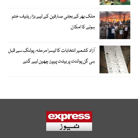
ملک بھر کے بجلی صارفین کے لیے بڑا ریلیف ختم
ہونے کا امکان
آزاد کشمیر انتخابات کا تیسرا مرحلہ، پولنگ سے قبل
ہی گن پوائنٹ پر بیلٹ پیپرز چھین لیے گئے