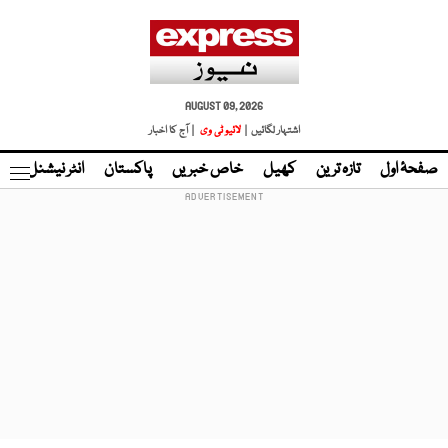
AUGUST 09, 2026
اشتہار لگائیں |
لائیو ٹی وی
| آج کا اخبار
صفحۂ اول
تازہ ترین
کھیل
خاص خبریں
پاکستان
انٹر نیشنل
ٹا