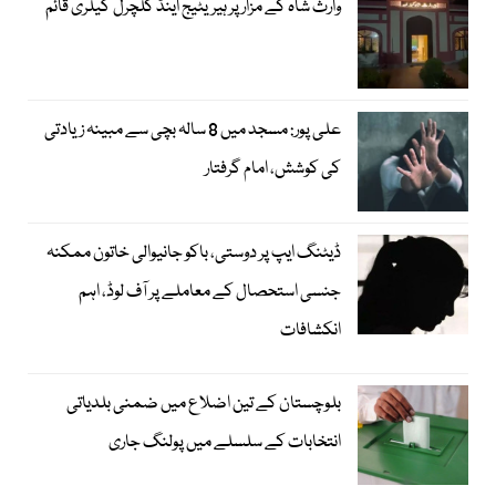
وارث شاہ کے مزار پر ہیریٹیج اینڈ کلچرل گیلری قائم
علی پور: مسجد میں 8 سالہ بچی سے مبینہ زیادتی
کی کوشش، امام گرفتار
ڈیٹنگ ایپ پر دوستی، باکو جانیوالی خاتون ممکنہ
جنسی استحصال کے معاملے پر آف لوڈ، اہم
انکشافات
بلوچستان کے تین اضلاع میں ضمنی بلدیاتی
انتخابات کے سلسلے میں پولنگ جاری