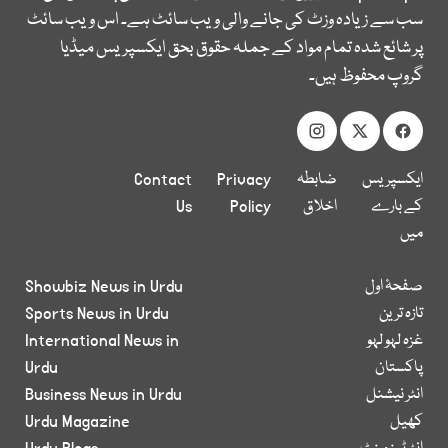
سب سے زیادہ وزٹ کی جانے والی ویب سائٹ ہے۔ اس ویب سائٹ
پر شائع شدہ تمام مواد کے جملہ حقوق بحق ایکسپریس میڈیا
گروپ محفوظ ہیں۔
ایکسپریس
ضابطہ
Privacy
Contact
کے بارے
اخلاق
Policy
Us
میں
صفحۂ اول
Showbiz News in Urdu
تازہ ترین
Sports News in Urdu
غزہ لہو لہو
International News in
پاکستان
Urdu
انٹر نیشنل
Business News in Urdu
کھیل
Urdu Magazine