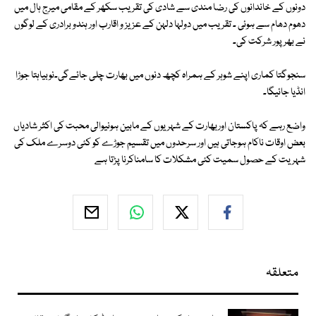
دونوں کے خاندانوں کی رضا مندی سے شادی کی تقریب سکھر کے مقامی میرج ہال میں
دھوم دھام سے ہوئی ۔ تقریب میں دولہا دلہن کے عزیز و اقارب اور ہندو برادری کے لوگوں
نے بھرپور شرکت کی۔
سنجوگتا کماری اپنے شوہر کے ہمراہ کچھ دنوں میں بھارت چلی جائےگی۔نوبیاہتا جوڑا
انڈیا جائیگا۔
واضع رہے کہ پاکستان اوربھارت کے شہریوں کے مابین ہونیوالی محبت کی اکثر شادیاں
بعض اوقات ناکام ہوجاتی ہیں اور سرحدوں میں تقسیم جوڑے کو کئی دوسرے ملک کی
شہریت کے حصول سمیت کئی مشکلات کا سامناکرنا پڑتا ہے
متعلقہ