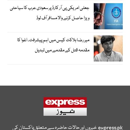
جعلی امریکی پی آر کارڈ پر سعودی عرب کا سیاحتی
ویزا حاصل کرنے والا مسافر آف لوڈ
میر رضا ہلاکت کیس میں اہم پیشرفت، اغوا کا
مقدمہ قتل کے مقدمے میں تبدیل
express.pk
خبروں اور حالات حاضرہ سے متعلق پاکستان کی