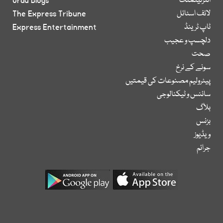
انٹرٹینمنٹ
Urdu Blogs
لائف اسٹائل
The Express Tribune
ٹاپ ٹرینڈ
Express Entertainment
دلچسپ و عجیب
صحت
سونے کے نرخ
پیٹرولیم مصنوعات کی قیمتیں
سائنس و ٹیکنالوجی
بلاگ
بزنس
ویڈیوز
جرائم