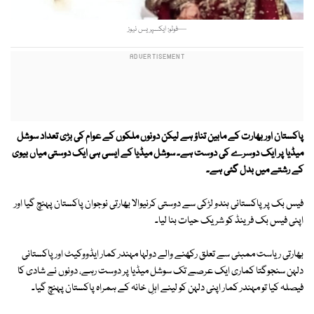
—فوٹو: ایکسپریس نیوز
پاکستان اور بھارت کے مابین تناؤ ہے لیکن دونوں ملکوں کے عوام کی بڑی تعداد سوشل
میڈیا پر ایک دوسرے کی دوست ہے۔ سوشل میڈیا کے ایسی ہی ایک دوستی میاں بیوی
کے رشتے میں بدل گئی ہے۔
فیس بک پر پاکستانی ہندو لڑکی سے دوستی کرنیوالا بھارتی نوجوان پاکستان پہنچ گیا اور
اپنی فیس بک فرینڈ کو شریک حیات بنا لیا۔
بھارتی ریاست ممبئی سے تعلق رکھنے والے دولہا مہندر کمار ایڈووکیٹ اور پاکستانی
دلہن سنجوگتا کماری ایک عرصے تک سوشل میڈیا پر دوست رہے، دونوں نے شادی کا
فیصلہ کیا تو مہندر کمار اپنی دلہن کو لینے اہلِ خانہ کے ہمراہ پاکستان پہنچ گیا۔