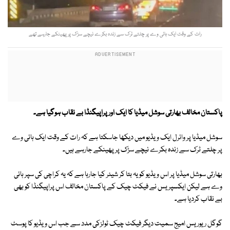
رات کے وقت ایک ہائی وے پر چلتے ٹرک سے زندہ بکرے نیچے سڑک پر پھینکے جارہے تھے
پاکستان مخالف بھارتی سوشل میڈیا کا ایک اور پراپیگنڈا بے نقاب ہوگیا ہے۔
سوشل میڈیا پر وائرل ایک ویڈیو میں دیکھا جاسکتا ہے کہ رات کے وقت ایک ہائی وے
پر چلتے ٹرک سے زندہ بکرے نیچے سڑک پر پھینکے جارہے ہیں۔
بھارتی سوشل میڈیا پر اس ویڈیو کو یہ بتا کر شیئر کیا جارہا ہے کہ یہ کراچی کی سپر ہائی
وے ہے لیکن ایکسپریس نے فیکٹ چیک کے پاکستان مخالف اس پراپیگنڈا کو بھی
بے نقاب کردیا ہے۔
گوگل ریوریس امیج سمیت دیگر فیکٹ چیک ٹولزکی مدد سے جب اس ویڈیو کا پوسٹ