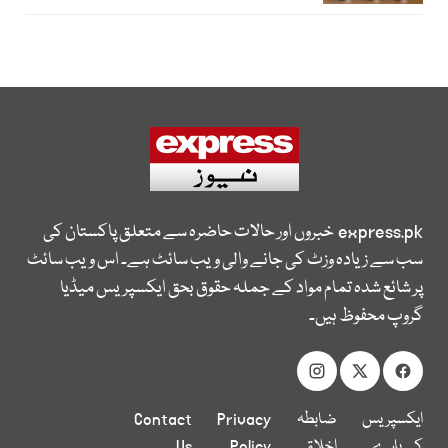
express.pk
خبروں اور حالات حاضرہ سے متعلق پاکستان کی
سب سے زیادہ وزٹ کی جانے والی ویب سائٹ ہے۔ اس ویب سائٹ
پر شائع شدہ تمام مواد کے جملہ حقوق بحق ایکسپریس میڈیا
گروپ محفوظ ہیں۔
ایکسپریس
ضابطہ
Privacy
Contact
کے بارے
اخلاق
Policy
Us