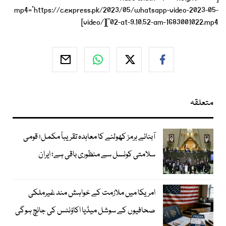
mp4="https://c.express.pk/2023/05/whatsapp-video-2023-05-
02-at-9.10.52-am-1683001022.mp4"][/video]
متعلقہ
آبنائے ہرمز کھولنے کا معاہدہ تقریباً مکمل؛ قومی
سلامتی کونسل سے منظوری باقی ہے؛ ایران
امریکا میں ملازمت کے خواہش مند غیرملکی
صحافیوں کے سوشل میڈیا اکاؤنٹس کی جانچ ہوگی