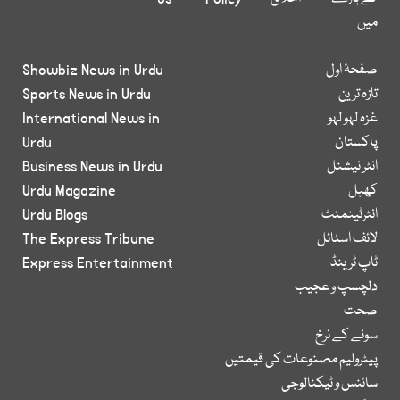
میں
صفحۂ اول
Showbiz News in Urdu
تازہ ترین
Sports News in Urdu
غزہ لہو لہو
International News in
پاکستان
Urdu
انٹر نیشنل
Business News in Urdu
کھیل
Urdu Magazine
انٹرٹینمنٹ
Urdu Blogs
لائف اسٹائل
The Express Tribune
ٹاپ ٹرینڈ
Express Entertainment
دلچسپ و عجیب
صحت
سونے کے نرخ
پیٹرولیم مصنوعات کی قیمتیں
سائنس و ٹیکنالوجی