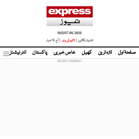
AUGUST 08, 2026
اشتہار لگائیں |
لائیو ٹی وی
| آج کا اخبار
صفحۂ اول
تازہ ترین
کھیل
خاص خبریں
پاکستان
انٹر نیشنل
ٹا