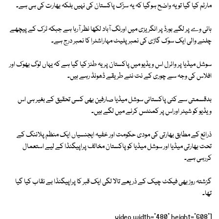
مارٹم کیا گیا تو یہ واضح ہوگیا کہ یہ سڑک پاکستان کی نہیں بلکہ بھارت کی ہی ہے۔
ہائی وے پر لگے بورڈ پر انگریزی میں اورنگ آباد لکھا نظر آرہا ہے جبکہ ٹرک کے پیچھے
چلنے والی ایک سوک گاڑی کی نمبر پلیٹ مہاراشٹرا کا نمبر درج ہے۔
سوشل میڈیا پر وائرل اس ویڈیو میں پاکستان پر یہ طنز کیا گیا ہے کہ یہاں لوگ بھوک اور
افلاس کی وجہ سے چوری کے نت نئے طریقے ڈھونڈ رہے ہیں۔
بدقسمتی سے کئی پاکستانی سوشل میڈیا صارفین بھی کسی تحقیق کے بغیر ہی اس
ویڈیو کو شیئر اوراس پر کمنٹس کرنے میں لگے ہیں۔
ذرائع کے مطابق بھارتی کی مودی حکومت اور خفیہ ایجنسیاں ایک منظم پلاننگ کے
تحت بھارتی میڈیا اور سوشل میڈیا کو پاکستان مخالف پراپیگنڈا کے لیے استعمال
کررہی ہے۔
گزشتہ روز بھی فیکٹ چیک کے ذریعے تالا لگی ایک قبر کا پراپیگنڈا بے نقاب کیا گیا
تھا۔
[video width="480" height="608"