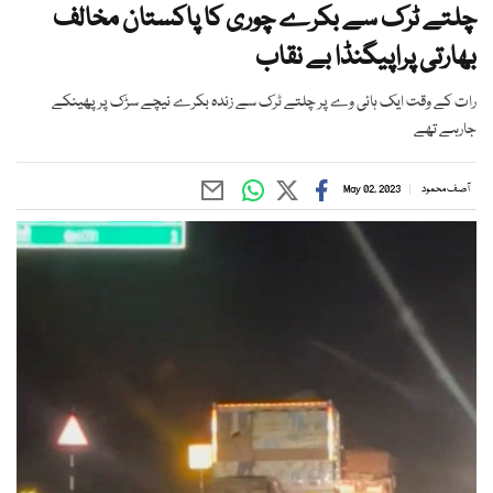
چلتے ٹرک سے بکرے چوری کا پاکستان مخالف
بھارتی پراپیگنڈا بے نقاب
رات کے وقت ایک ہائی وے پر چلتے ٹرک سے زندہ بکرے نیچے سڑک پر پھینکے
جارہے تھے
آصف محمود
May 02, 2023