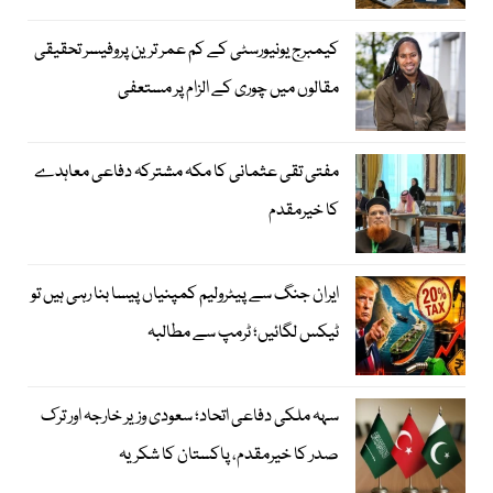
کیمبرج یونیورسٹی کے کم عمر ترین پروفیسر تحقیقی
مقالوں میں چوری کے الزام پر مستعفی
مفتی تقی عثمانی کا مکہ مشترکہ دفاعی معاہدے
کا خیرمقدم
ایران جنگ سے پیٹرولیم کمپنیاں پیسا بنا رہی ہیں تو
ٹیکس لگائیں؛ ٹرمپ سے مطالبہ
سہہ ملکی دفاعی اتحاد؛ سعودی وزیر خارجہ اور ترک
صدر کا خیرمقدم، پاکستان کا شکریہ