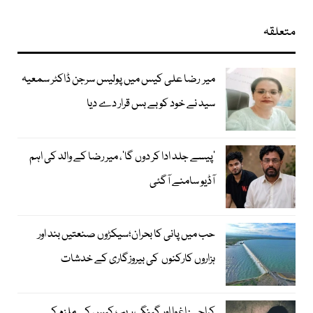
متعلقہ
میر رضا علی کیس میں پولیس سرجن ڈاکٹر سمعیہ
سید نے خود کو بے بس قرار دے دیا
’پیسے جلد ادا کر دوں گا‘، میر رضا کے والد کی اہم
آڈیو سامنے آگئی
حب میں پانی کا بحران؛سیکڑوں صنعتیں بند اور
ہزاروں کارکنوں کی بیروزگاری کے خدشات
کراچی: اغوا اور گینگ ریپ کیس کے ملزم کی