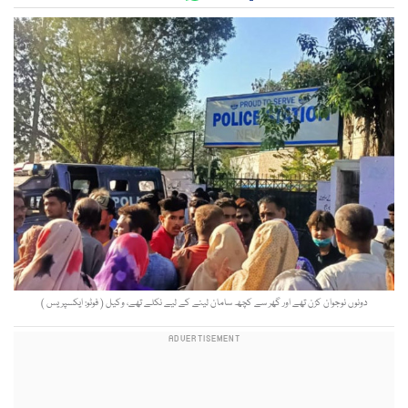
دونوں نوجوان کزن تھے اور گھر سے کچھ سامان لینے کے لیے نکلے تھے، وکیل ( فوٹو: ایکسپریس )