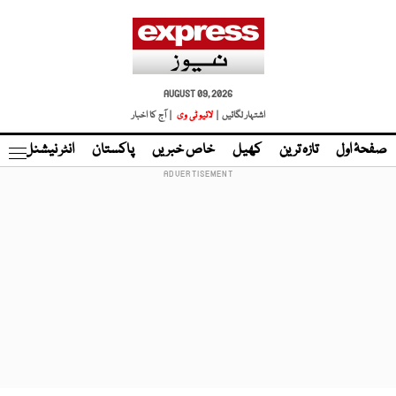
AUGUST 09, 2026
اشتہار لگائیں |
لائیو ٹی وی
| آج کا اخبار
صفحۂ اول
تازہ ترین
کھیل
خاص خبریں
پاکستان
انٹر نیشنل
ٹا