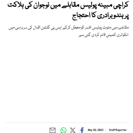
کراچی مبینہ پولیس مقابلے میں نوجوان کی ہلاکت
پر ہندوبرادری کا احتجاج
مقابلے میں ملوث پولیس افسر کو معطل کرکے ایس پی گلشن اقبال کی سربراہی میں
انکوائری کمیٹی قائم کردی گئی ہے
May 02, 2023
Staff Reporter