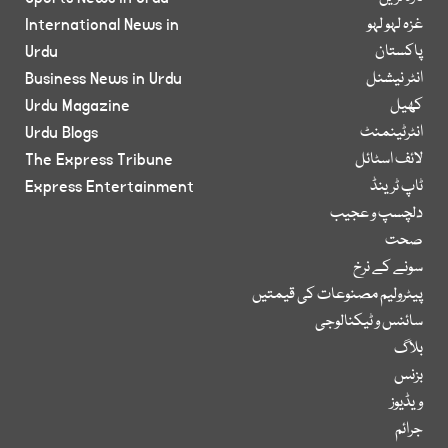
غزہ لہو لہو
International News in
پاکستان
Urdu
انٹر نیشنل
Business News in Urdu
کھیل
Urdu Magazine
انٹرٹینمنٹ
Urdu Blogs
لائف اسٹائل
The Express Tribune
ٹاپ ٹرینڈ
Express Entertainment
دلچسپ و عجیب
صحت
سونے کے نرخ
پیٹرولیم مصنوعات کی قیمتیں
سائنس و ٹیکنالوجی
بلاگ
بزنس
ویڈیوز
جرائم