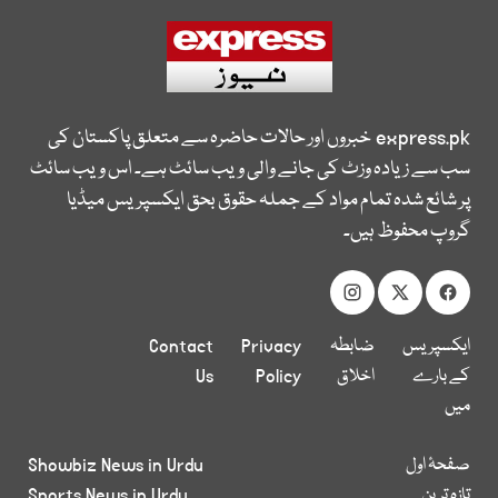
express.pk
خبروں اور حالات حاضرہ سے متعلق پاکستان کی
سب سے زیادہ وزٹ کی جانے والی ویب سائٹ ہے۔ اس ویب سائٹ
پر شائع شدہ تمام مواد کے جملہ حقوق بحق ایکسپریس میڈیا
گروپ محفوظ ہیں۔
ایکسپریس
ضابطہ
Privacy
Contact
کے بارے
اخلاق
Policy
Us
میں
صفحۂ اول
Showbiz News in Urdu
تازہ ترین
Sports News in Urdu