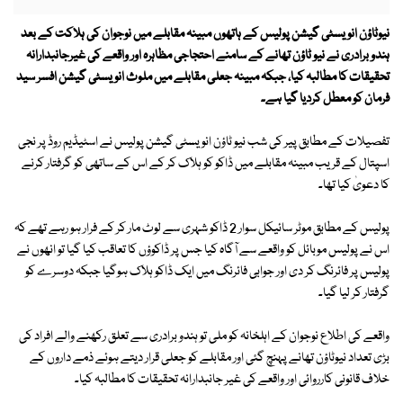
نیوٹاؤن انویسٹی گیشن پولیس کے ہاتھوں مبینہ مقابلے میں نوجوان کی ہلاکت کے بعد
ہندو برادری نے نیو ٹاؤن تھانے کے سامنے احتجاجی مظاہرہ اور واقعے کی غیرجانبدارانہ
تحقیقات کا مطالبہ کیا، جبکہ مبینہ جعلی مقابلے میں ملوث انویسٹی گیشن افسر سید
فرمان کو معطل کردیا گیا ہے۔
تفصیلات کے مطابق پیر کی شب نیو ٹاؤن انویسٹی گیشن پولیس نے اسٹیڈیم روڈ پر نجی
اسپتال کے قریب مبینہ مقابلے میں ڈاکو کو ہلاک کر کے اس کے ساتھی کو گرفتار کرنے
کا دعویٰ کیا تھا۔
پولیس کے مطابق موٹر سائیکل سوار 2 ڈاکو شہری سے لوٹ مار کر کے فرار ہو رہے تھے کہ
اس نے پولیس موبائل کو واقعے سے آگاہ کیا جس پر ڈاکوؤں کا تعاقب کیا گیا تو انھوں نے
پولیس پر فائرنگ کر دی اور جوابی فائرنگ میں ایک ڈاکو ہلاک ہوگیا جبکہ دوسرے کو
گرفتار کر لیا گیا۔
واقعے کی اطلاع نوجوان کے اہلخانہ کو ملی تو ہندو برادری سے تعلق رکھنے والے افراد کی
بڑی تعداد نیوٹاؤن تھانے پہنچ گئی اور مقابلے کو جعلی قرار دیتے ہوئے ذمے داروں کے
خلاف قانونی کارروائی اور واقعے کی غیر جانبدارانہ تحقیقات کا مطالبہ کیا۔