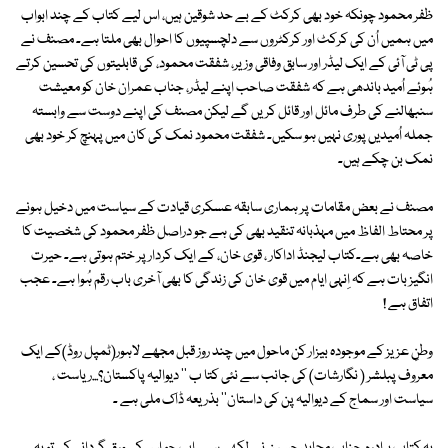
ظفر محمود چونکہ خود بھی کرکٹ کے بے حد شوقین ہیں، اس لیے کتاب کے چند ابواب
میں ہمیں اُن کی کرکٹ اور کرکٹروں سے دلچسپیوں کا احوال بھی ملتا ہے۔ مصنف نے
پی ٹی آئی کے ایک لیڈر اور سابق وفاقی وزیر، شفقت محمود، کی قابلیتوں کی تحسین کرتے
ہُوئے اُمید باندھی ہے کہ شفقت صاحب اپنے لیڈر، جناب عمران خان کو معیشت
سنبھالنے کی طرف مائل اور قائل کریں گے لیکن مصنف کی اپنے دوست سے وابستہ
جملہ اُمیدیں پوری نہیں ہو سکیں۔ شفقت محمود نمک کی کان میں پہنچ کر خود بھی
نمک بن چکے ہیں۔
مصنف نے بعض مقامات پر ہماری سابقہ عسکری قیادت کے سیاست میں دخیل ہونے
پر محتاط الفاظ میں مہذبانہ تنقید بھی کی ہے جو دراصل ظفر محمود کی شخصیت کا
خاصہ بھی ہے۔کتاب لیجنڈ اداکار ، قوی خان، کے ایک کردار پر ختم ہوتی ہے۔ حیرت
انگیز بات ہے کہ اِنہی ایام میں قوی خان کی زندگی کا بھی آخری باب رقم ہُوا ہے۔ عجب
اتفاق ہے !
وطنِ عزیز کے موجودہ بیزار کن ماحول میں چند روز قبل مجھے لاہور(ٹمپل روڈ)کے ایک
معروف پبلشر ( نگارشات) کی جانب سے نئی کتا ب '' دیوالیہ پاکستان؟...ریاست ،
سیاست اور سماج کے دیوالیہ پن کی داستان'' بذریعہ ڈاک ملی ہے ۔