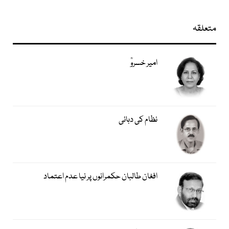
متعلقہ
امیر خسروؒ
نظام کی دہائی
افغان طالبان حکمرانوں پر نیا عدم اعتماد