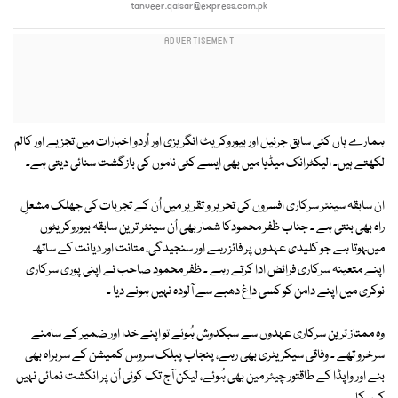
tanveer.qaisar@express.com.pk
ہمارے ہاں کئی سابق جرنیل اور بیوروکریٹ انگریزی اور اُردو اخبارات میں تجزیے اور کالم
لکھتے ہیں۔ الیکٹرانک میڈیا میں بھی ایسے کئی ناموں کی بازگشت سنائی دیتی ہے۔
ان سابقہ سینئر سرکاری افسروں کی تحریر و تقریر میں اُن کے تجربات کی جھلک مشعلِ
راہ بھی بنتی ہے ۔ جناب ظفر محمودکا شمار بھی اُن سینئر ترین سابقہ بیوروکریٹوں
میںہوتا ہے جو کلیدی عہدوں پر فائز رہے اور سنجیدگی، متانت اور دیانت کے ساتھ
اپنے متعینہ سرکاری فرائض ادا کرتے رہے ۔ ظفر محمود صاحب نے اپنی پوری سرکاری
نوکری میں اپنے دامن کو کسی داغ دھبے سے آلودہ نہیں ہونے دیا ۔
وہ ممتاز ترین سرکاری عہدوں سے سبکدوش ہُوئے تو اپنے خدا اور ضمیر کے سامنے
سرخرو تھے ۔ وفاقی سیکریٹری بھی رہے، پنجاب پبلک سروس کمیشن کے سربراہ بھی
بنے اور واپڈا کے طاقتور چیئر مین بھی ہُوئے، لیکن آج تک کوئی اُن پر انگشت نمائی نہیں