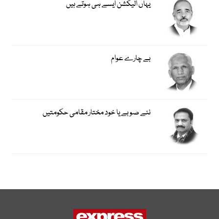
یہاں الیکشن ایسے ہی ہوتے ہیں
بے چارے عوام
نئے صوبے یا خود مختار مقامی حکومتیں