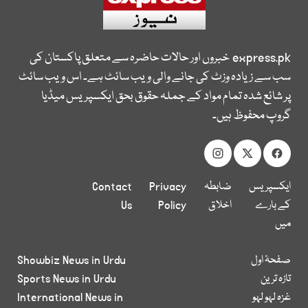
express.pk
خبروں اور حالات حاضرہ سے متعلق پاکستان کی
سب سے زیادہ وزٹ کی جانے والی ویب سائٹ ہے۔ اس ویب سائٹ
پر شائع شدہ تمام مواد کے جملہ حقوق بحق ایکسپریس میڈیا
گروپ محفوظ ہیں۔
ایکسپریس
ضابطہ
Privacy
Contact
کے بارے
اخلاق
Policy
Us
میں
صفحۂ اول
Showbiz News in Urdu
تازہ ترین
Sports News in Urdu
غزہ لہو لہو
International News in