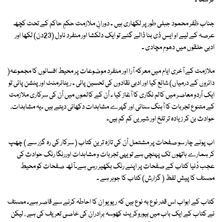
کر سکا ۔
جناب ظفر محمود جبلی طور پر لکھاری ہیں ۔ دورانِ ملازمت حکمِ حاکم کے تحت کچھ
عرصہ کے لیے او ایس ڈی بنا ڈالے گئے تو ایک دلکشا اور منفرد ناول (23دن) لکھا اور
ادبی حلقوں میں دھوم مچادی ۔
ملازمت کے آخری ایام میں معرکہ آرا اور منفرد موضوعات پر محیط افسانوں کا مجموعہ(
دائروں کے درمیاں) شائع کیا اور ادبی نقادوں کی تحسین پائی ۔ ریٹائرمنٹ اور پنشن پائی تو
ایک اُردو معاصر میں کالم نگاری کا آغاز کیا ۔ اُن کے کالموں میں اُن کی سرکاری ملازمت
کے متنوع تجربات کا آہنگ سنائی اور گہرے مشاہدات دکھائی دیتے ہیں ۔یہ مشاہدات،
حوادث بن کر زیادہ تر تلخ اور شیریں کم کم ہیں۔
اب پونے چار سو صفحات پر مشتمل اُن کی تازہ ترین کتاب ( سرکار کی رہ گزر سے ) چھپ
کر ہمارے ہاتھوں تک پہنچی ہے تو یہی تجربات و مشاہدات اوررنگا رنگ حوادث کی
عجب دُنیا کتاب کے صفحات پر اپنے رنگ بکھیر رہی ہے۔آٹھ صفحات کو محیط
مصنف کا پیش لفظ ( گزارش) کتاب کا جوہر ہے ۔
کتاب کے ابواب اس قدر نوع بہ نوع ہیں کہ ریویو اِن کا احاطہ کرنے سے قاصر ہے۔ مصنف
نے کتاب کے ایک باب میں بیوروکریٹ کھوسہ برادران کی خاصی تعریف کی ہے ، لیکن