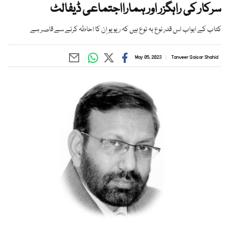
سرکار کی راہگزر اور ہمارااجتماعی ڈیفالٹ
کتاب کے ابواب اس قدر نوع بہ نوع ہیں کہ ریویو اِن کا احاطہ کرنے سے قاصر ہے
May 05, 2023
Tanveer Qaisar Shahid