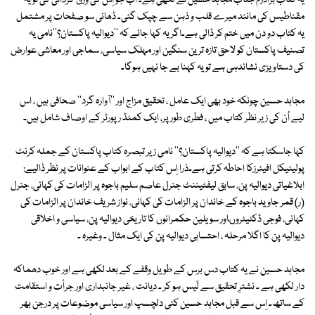
یہ کتاب برادرم جناب مجاہد حسین نے لکھی ہے۔ اب جو اِس کی ورق گردانی کی تو یہ
مقناطیس کی مانند میرے قلب و ذہن سے چپک گئی۔ ڈھائی سو صفحات پر مشتمل
یہ کتاب دو دن میں ختم کر ڈالی ہے۔اگر یہ کہا جائے کہ ''دیوالیہ پاکستان؟''نامی یہ
تصنیف پاکستان کو لاحق تازہ ترین سنگین اور مہلک سیاسی، سماجی اور معاشی عوارض
کی دستاویزی نشاندہی ہے تو یہ کہنا بے جا نہیں ہوگا۔
مجاہد حسین چونکہ خود بھی ایک عامل ، تحقیق مزاج اور ''آوارہ گرد'' صحافی ہیں ، اس
لیے اُن کی زیر نظر کتاب میں ، فطری طور پر، ایک کمٹڈ رپورٹر کے اوصاف شامل ہیں۔
کہا جاسکتا ہے کہ ''دیوالیہ پاکستان؟'' نامی زیر تبصرہ کتاب پاکستان کے جملہ کرنٹ
پولیٹیکل افیئرزکا احاطہ کرتی ہے۔ذرا اِس کتاب کے ابواب کے عنوانات پر نظر ڈالیے:
ابلاغیاتی دیوالیہ پن، سابق لیفٹیننٹ جنرل عاصم سلیم باجوہ پر الزامات کی کہانی، جنرل
(ر) قمر جاوید باجوہ کے خاندان پر الزامات کی کہانی، نواز شریف خاندان پر الزامات کی
کہانی، فوجی ڈکٹیٹروںاور سویلین حکمرانوں کا تاریخی دیوالیہ پن، سیاسی و اخلاقی
دیوالیہ پن کا اگلا مرحلہ ، احتسابی دیوالیہ پن کی ایک مثال ۔ وغیرہ ۔
مجاہد حسین نے یہ کتاب دس برس کے طویل وقفے کے بعد لکھی ہے اور خوب دھماکہ
دار لکھی ہے ۔ نشترِ تحقیق سے لَیس ہو کر ۔ دیانت ، غیر جانبداری اور جرأت و استقامت
کے ساتھ۔ اِس سے قبل مجاہد حسین کئی دلچسپ اور سیاسی موضوعات پر درجن بھر