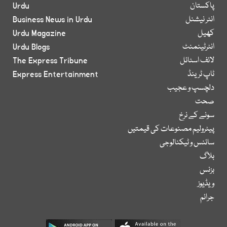
پاکستان
Urdu
انٹر نیشنل
Business News in Urdu
کھیل
Urdu Magazine
انٹرٹینمنٹ
Urdu Blogs
لائف اسٹائل
The Express Tribune
ٹاپ ٹرینڈ
Express Entertainment
دلچسپ و عجیب
صحت
سونے کے نرخ
پیٹرولیم مصنوعات کی قیمتیں
سائنس و ٹیکنالوجی
بلاگ
بزنس
ویڈیوز
جرائم