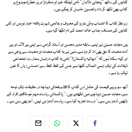
کتابوں کے ساتھ ''پنجابی طالبان'' نامی تہلکہ خیز اور منفرد( اور پُر خطر) موضوع پر
کتاب بھی لکھ کر داد و تحسین حاصل کر چکے ہیں۔
زیر نظر کتاب کا انتساب وطنِ عزیز کے معروف و عالمی شہرت یافتہ اخبار نویس اور کئی
کتابوں کے مصنف جناب خالد احمد کے نام لکھا گیا ہے۔
یوں مجاہد حسین نے اپنے سابقہ مدیر، محسن اور اُستاد گرامی سے اپنی بے لاگ اور بے
اَنت محبت کا حق بھی ادا کر دیا ہے۔ مَیں نے یہ کتاب محنت اور محبت سے پڑھی ہے
اور کہہ سکتا ہُوں کہ '' دیوالیہ پاکستان؟'' نامی یہ کتاب دراصل ہمارے اجتماعی
ڈیفالٹ کی ایک ایسی المناک کتھا ہے جس کے لفظ لفظ سے احساسِ زیاں کا خون
ٹپک رہا ہے ۔
آٹھ سو روپے قیمت کی حامل اِس کتاب کا 10صفحاتی دیباچہ در حقیقت ایک نوحہ
ہے۔ مجاہد حسین دیباچے میں لکھتے ہیں : '' پاکستانی ریاست مہم جُو طاقتور افراد کے
ہاتھوں اُدھڑ رہی ہے۔'' درست تجزیہ کیا ہے۔ ریاست اُدھڑ ہی نہیں ، اُجڑ بھی رہی ہے ۔