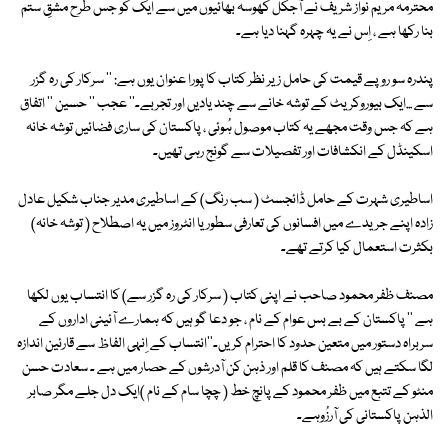
محترمہ مریم نواز شریف نے آجکل کھوسہ بھائیوں میں سے ایک کو جس طرح مشقِ ستم
بنا رکھا ہے ، اِس نے یہ چہرہ گہنا دیا ہے۔
پندرہ سو روپے قیمت کی حامل ز یر نظر کتاب کا پورا عنوان یوں ہے: '' سرکار کی رہ گزر
سے ...ایک بیوروکریٹ کے توشہ خانے سے چند یادیں اور تجربے۔'' عجب '' حسین '' اتفاق
ہے کہ جس وقت مجھے یہ کتاب موصول ہُوئی ، پاکستان کی ساری فضائیں توشہ خانہ
اسکینڈل کے انکشافات اور تفصیلات سے گونج رہی تھیں۔
اساطیری شہرت کے حامل ڈائجسٹ ( سب رنگ) کے اساطیری مدیر جناب شکیل عادل
زادہ اپنے جریدے میں افسانوں کی تعارفی سطور یا انٹروز میں یہ اصطلاح ( توشہ خانہ)
بکثرت استعمال کیا کرتے تھے۔
مصنف ظفر محمود صاحب نے اپنی کتاب ( سرکار کی رہ گزر سے) کا انتساب یوں لکھا
ہے '' پاکستان کے بے بس عوام کے نام ، جو دعا گو ہیں کہ ہمارے آئینی اداروں کے
سربراہ دستور میں متعین حدود کا احترام کریں۔''انتساب کے اِنہی الفاظ سے قارئین اندازہ
لگا سکتے ہیں کہ مصنف کا قلم اور ذہن کن آدرشوں کے حصار میں ہے ۔ سعادت حسن
منٹو کے تتبع میں ظفر محمود کے پانچ خط ( چچا سام کے نام )ایک دل جلے مگر صابر
الذہن پاکستانی کی آرزُوہے۔