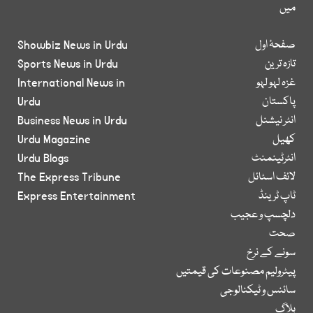
میں
صفحۂ اول
Showbiz News in Urdu
تازہ ترین
Sports News in Urdu
غزہ لہو لہو
International News in
پاکستان
Urdu
انٹر نیشنل
Business News in Urdu
کھیل
Urdu Magazine
انٹرٹینمنٹ
Urdu Blogs
لائف اسٹائل
The Express Tribune
ٹاپ ٹرینڈ
Express Entertainment
دلچسپ و عجیب
صحت
سونے کے نرخ
پیٹرولیم مصنوعات کی قیمتیں
سائنس و ٹیکنالوجی
بلاگ