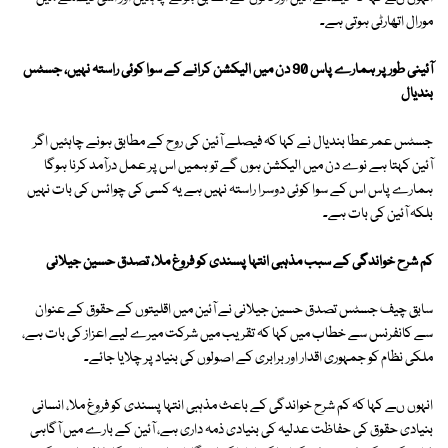
مورال اتھارٹی ہوتی ہے۔
آئینی طور پر ہمارے پاس 90 دن میں الیکشن کرانے کے سوا کوئی راستہ نہیں، جسٹس
بندیال
جسٹس عمر عطا بندیال نے کہا کہ فیصلے آئین کی روح کے مطابق ہونے چاہئیں اگر
آئین کہتا ہے نوے دن میں الیکشن ہوں گے تو ہمیں اس پر عمل درآمد کرنا ہوگا
ہمارے پاس اس کے سوا کوئی دوسرا راستہ نہیں ہے یہ کسی کی چوائس کی بات نہیں
بلکہ آئین کی بات ہے۔
کم شرح خواندگی کے سبب مذہبی انتہا پسندی کو فروغ ملا، تصدق حسین جیلانی
سابق چیف جسٹس تصدق حسین جیلانی نے آئین میں اقلیتوں کے حقوق کے عنوان
سے کانفرنس سے خطاب میں کہا کہ تقریب میں شرکت میرے لیے اعزاز کی بات ہے،
ملکی نظام کو جمہوری اقدار اور برابری کے اصولوں کی بنیاد پر چلایا جائے۔
انہوں ںے کہا کہ کم شرح خواندگی کے باعث مذہبی انتہا پسندی کو فروغ ملا، انسانی
بنیادی حقوق کی حفاظت عدلیہ کی بنیادی ذمہ داری ہے، آئین کے بارے میں آگاہی