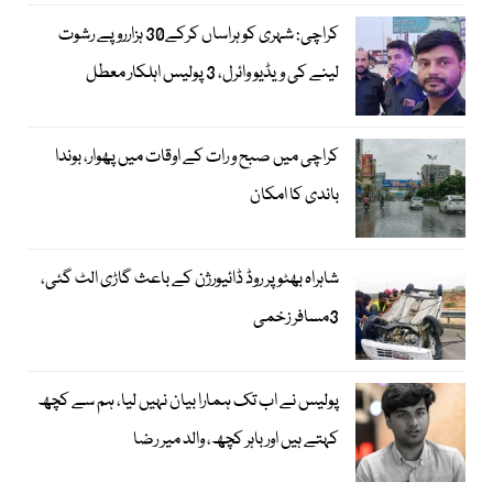
کراچی: شہری کو ہراساں کرکے30 ہزارروپے رشوت
لینے کی ویڈیو وائرل، 3 پولیس اہلکار معطل
کراچی میں صبح و رات کے اوقات میں پھوار، بوندا
باندی کا امکان
شاہراہ بھٹو پر روڈ ڈائیورژن کے باعث گاڑی الٹ گئی،
3مسافر زخمی
پولیس نے اب تک ہمارا بیان نہیں لیا، ہم سے کچھ
کہتے ہیں اور باہر کچھ، والد میر رضا