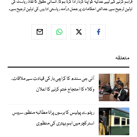
فراہم کرنے کے لیے عدلیہ کو اپنا کردار ادا کرنا ہوگا، انسانی حقوق کا نفاذ ریاست کی
اولین ترجیح ہے، عدالتی احکامات پر عمل درآمد ریاستی اداروں کی اولین ترجیح ہے۔
متعلقہ
آئی جی سندھ کا کراچی بار کی قیادت سے ملاقات،
وکلاء کا احتجاج ختم کرنے کا اعلان
ریلوے پولیس کا برسوں پرانا مطالبہ منظور، سروس
اسٹرکچر میں اہم بہتری کی منظوری