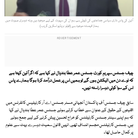
آئین کی پاس داری سیاسی جماعتوں کی ڈیوٹی ہے، ہم ان کی سپورٹ کے لیے موجود ہیں ورنہ دوسری صورت میں
ہمارا فیصلہ موجود ہے (فوٹو : ویڈیو اسکرین گریب)
چیف جسٹس سپریم کورٹ جسٹس عمر عطا بندیال نے کہا ہے کہ اگر آئین کہتا ہے
کہ نوے دن میں الیکشن ہوں گے تو ہمیں اس پر عمل درآمد کرنا ہوگا ہمارے پاس
اس کے سوا کوئی دوسرا راستہ نہیں۔
سابق چیف جسٹس آف پاکستان آنجہانی مسٹر جسٹس اے آر کارنیلیس کانفرنس میں
اقلیتوں کے حقوق کے عنوان سے خطاب کرتے ہوئے جسٹس عمر عطا بندیال نے کہا
کہ ہم اپنے سینئر جسٹس کارنیلئس کو خراج تحسین پیش کرنے کے لیے جمع ہوئے
ہیں، جسٹس کارنیلئس مجسم انصاف تھے، انہیں قانون سمیت دوسرے بہت سے علوم
پر کمال حاصل تھا۔