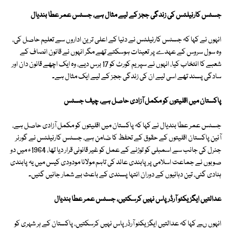
جسٹس کارنیلئس کی زندگی ججز کے لیے مثال ہے، جسٹس عمر عطا بندیال
انہوں نے کہا کہ جسٹس کارنیلئس نے دنیا کے اعلی ترین اداروں سے تعلیم حاصل کی،
وہ سول سروس کے عہدے پر تعینات ہوسکتے تھے مگر انہوں نے قانون انصاف کے
شعبے کا انتخاب کیا، انہوں نے سپریم کورٹ کو 17 برس دیے، وہ ایک اچھے قانون دان اور
سادگی پسند تھے اسی لیے ان کی زندگی ججز کے لیے ایک مثال ہے۔
پاکستان میں اقلیتوں کو مکمل آزادی حاصل ہے، چیف جسٹس
جسٹس عمر عطا بندیال نے کہا کہ پاکستان میں اقلیتوں کو مکمل آزادی حاصل ہے،
آئین پاکستان اقلیتوں کے حقوق کے تحفظ کا ضامن ہے، جسٹس کارنیلئس نے گورنر
جنرل کی جانب سے اسمبلی کو توڑنے کے عمل کو غیر قانونی قرار دیا تھا، 1964ء میں دو
صوبوں نے جماعت اسلامی پر پابندی عائد کی تاہم مولانا مودودی کیس میں یہ پابندی
ہٹادی گئی، تین دہائیوں کے دوران انتہا پسندی کے باعث بے شمار جانیں گئیں۔
عدالتیں ایگزیکٹو آرڈر پاس نہیں کرسکتیں، جسٹس عمر عطا بندیال
انہوں ںے کہا کہ عدالتیں ایگزیکٹو آرڈر پاس نہیں کرسکتیں، پاکستان کے ہر شہری کو