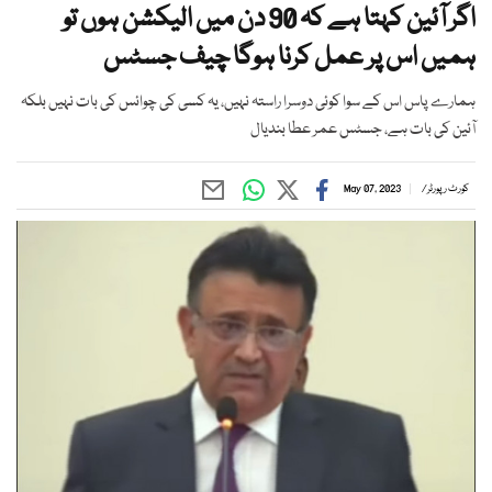
اگر آئین کہتا ہے کہ 90 دن میں الیکشن ہوں تو
ہمیں اس پر عمل کرنا ہوگا چیف جسٹس
ہمارے پاس اس کے سوا کوئی دوسرا راستہ نہیں، یہ کسی کی چوائس کی بات نہیں بلکہ
آئین کی بات ہے، جسٹس عمر عطا بندیال
کورٹ رپورٹر
/
May 07, 2023