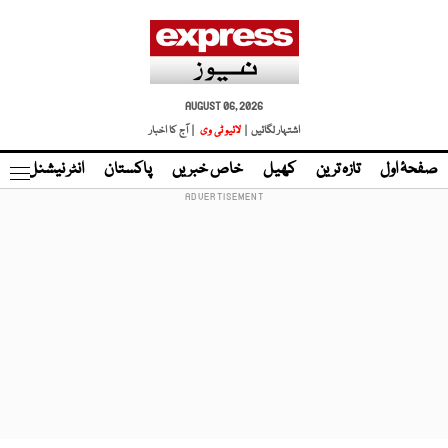
AUGUST 06, 2026
اشتہار لگائیں |
لائیو ٹی وی
| آج کا اخبار
صفحۂ اول
تازہ ترین
کھیل
خاص خبریں
پاکستان
انٹر نیشنل
ٹا