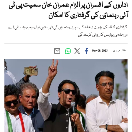
اداروں کے افسران پر الزام عمران خان سمیت پی ٹی
آئی رہنماؤں کی گرفتاری کا امکان
گرفتاری کا ٹاسک وزارت داخلہ کے سپرد، رہنماؤں کی فہرستیں تیار، نیب، ایف آئی اے
اور مقامی پولیس کارروائی کرے گی
طالب فریدی
May 08, 2023