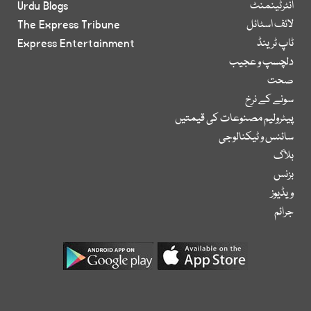
انٹرٹینمنٹ
Urdu Blogs
لائف اسٹائل
The Express Tribune
ٹاپ ٹرینڈ
Express Entertainment
دلچسپ و عجیب
صحت
سونے کے نرخ
پیٹرولیم مصنوعات کی قیمتیں
سائنس و ٹیکنالوجی
بلاگ
بزنس
ویڈیوز
جرائم