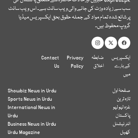
express.pk
خبروں اور حالات حاضرہ سے متعلق پاکستان کی
سب سے زیادہ وزٹ کی جانے والی ویب سائٹ ہے۔ اس ویب سائٹ
پر شائع شدہ تمام مواد کے جملہ حقوق بحق ایکسپریس میڈیا
گروپ محفوظ ہیں۔
ایکسپریس
ضابطہ
Privacy
Contact
کے بارے
اخلاق
Policy
Us
میں
صفحۂ اول
Showbiz News in Urdu
تازہ ترین
Sports News in Urdu
غزہ لہو لہو
International News in
پاکستان
Urdu
انٹر نیشنل
Business News in Urdu
کھیل
Urdu Magazine