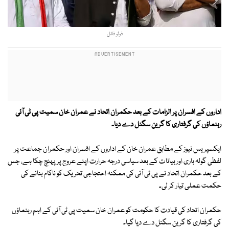
فوٹو فائل
اداروں کے افسران پر الزامات کے بعد حکمران اتحاد نے عمران خان سمیت پی ٹی آئی
رہنماؤں کی گرفتاری کا گرین سگنل دے دیا۔
ایکسپریس نیوز کے مطابق عمران خان کے اداروں کے افسران اور حکمران جماعت پر
لفظی گولہ باری اور بیانات کے بعد سیاسی درجہ حرارت اپنے عروج پر پہنچ چکا ہے، جس
کے بعد حکمران اتحاد نے پی ٹی آئی کی ممکنہ احتجاجی تحریک کو ناکام بنانے کی
حکمت عملی تیار کر لی۔
حکمران اتحاد کی قیادت کا حکومت کو عمران خان سمیت پی ٹی آئی کے اہم رہنماؤں
کی گرفتاری کا گرین سگنل دے دیا گیا۔