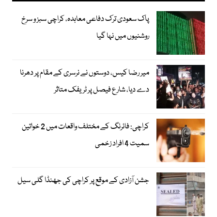
پاک سعودی ترک دفاعی معاہدہ، کراچی سبز و سرخ
روشنیوں میں نہا گیا
میر رضا کیس، دوستوں نے نرسری کے مقام پر دھرنا
دے دیا، شارع فیصل پر ٹریفک متاثر
کراچی: فائرنگ کے مختلف واقعات میں 2 خواتین
سمیت 4 افراد زخمی
جشن آزادی کے موقع پر کراچی کی جھنڈا گلی سیل