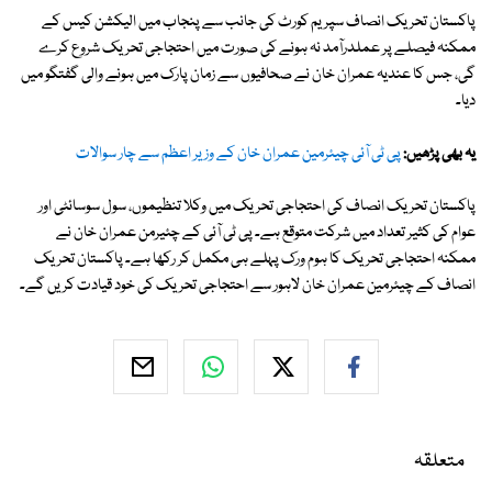
پاکستان تحریک انصاف سپریم کورٹ کی جانب سے پنجاب میں الیکشن کیس کے
ممکنہ فیصلے پر عملدرآمد نہ ہونے کی صورت میں احتجاجی تحریک شروع کرے
گی، جس کا عندیہ عمران خان نے صحافیوں سے زمان پارک میں ہونے والی گفتگو میں
دیا۔
یہ بھی پڑھیں:
پی ٹی آئی چیئرمین عمران خان کے وزیر اعظم سے چار سوالات
پاکستان تحریک انصاف کی احتجاجی تحریک میں وکلا تنظیموں، سول سوسائٹی اور
عوام کی کثیر تعداد میں شرکت متوقع ہے۔ پی ٹی آئی کے چئیرمن عمران خان نے
ممکنہ احتجاجی تحریک کا ہوم ورک پہلے ہی مکمل کر رکھا ہے۔ پاکستان تحریک
انصاف کے چیئرمین عمران خان لاہور سے احتجاجی تحریک کی خود قیادت کریں گے۔
متعلقہ