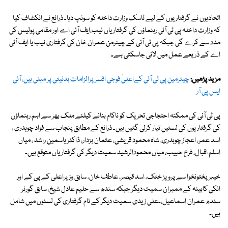
اتحادیوں نے گرفتاریوں کے لیے ٹاسک وزارت داخلہ کو سونپ دیا۔ ذرائع نے انکشاف کیا
کہ وزارت داخلہ پی ٹی آئی رہنماؤں کی گرفتاریاں نیب،ایف آئی اے اور مقامی پولیس کی
مدد سے کرے گی جبکہ پی ٹی آئی کے چیئرمن عمران خان کی گرفتاری نیب یا ایف آئی
اے کے ذریعے عمل میں لائی جاسکتی ہے۔
مزید پڑھیں:
چیئرمین پی ٹی آئی کےاعلیٰ فوجی افسر پرالزامات بدنیتی پر مبنی ہیں، آئی
ایس پی آر
پی ٹی آئی کی ممکنہ احتجاجی تحریک کو ناکام بنانے کیلئے ملک بھر سے اہم رہنماؤں
کی گرفتاریوں کی لسٹیں تیار کرلی گئیں ہیں۔ ذرائع کے مطابق پنجاب سے فواد چوہدری ،
اسد عمر، اعجاز چوہدری، شاہ محمود قریشی، عثمان بزدار، ڈاکٹر یاسمین راشد ، میاں
اسلم اقبال، فرخ حبیب، میاں محمودالرشید سمیت دیگر کی گرفتاریاں متوقع ہیں۔
خیبرپختونخوا سے پرویز خٹک، اسد قیصر، عاطف خان، سابق وزیراعلی کے پی کے اور
انکی کابینہ کے ممبران سمیت دیگر جبکہ سندھ سے حلیم عادل شیخ، سابق گورنر
سندھ عمران اسماعیل،۔علی زیدی سمیت دیگر کے نام گرفتاری کی لسٹوں میں شامل
ہیں۔