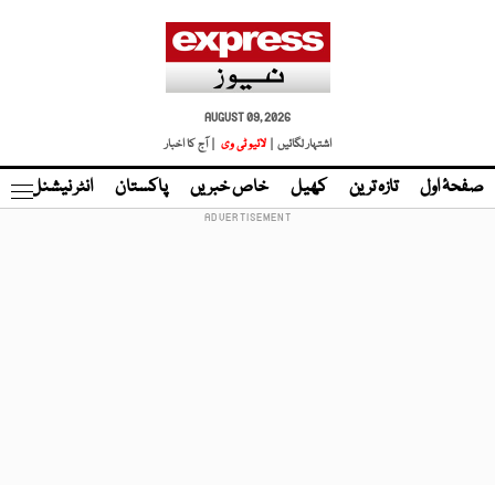
AUGUST 09, 2026
اشتہار لگائیں |
لائیو ٹی وی
| آج کا اخبار
صفحۂ اول
تازہ ترین
کھیل
خاص خبریں
پاکستان
انٹر نیشنل
ٹا