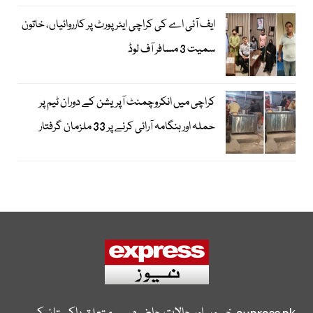
ایف آئی اے کی کراچی ایئرپورٹ پر کارروائیاں، خاتون
سمیت 3 مسافر آف لوڈ
کراچی میں انکروچمنٹ آپریشن کے دوران ٹیم پر
حملہ اور ہنگامہ آرائی کرنے پر 33 ملزمان گرفتار