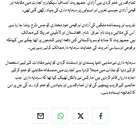
تمام قدریں ختم کردی ہیں'آزادی' جمہوریت'انصاف'سیکولرزم' تجارت میں مقابلہ اور
قومی آزادی جیسے نعروں اور اصولوں پر سرمایہ داری کی بنیاد رکھی گئی تھی۔
غریب اور پسماندہ ملکوں کی آزادی اور قومی خود مختاری کو جس طرح روندا جا رہا ہے
'اس کی مثالیں ویت نام 'عراق ' شام ، افغانستان اور لاطینی امریکا کے ممالک
ہیں'جمہوریت کا جنازہ تو ہم پاکستانی کئی دفعہ اپنے کندھوں پر اٹھا چکے ہیں'کیونکہ
ہر فوجی اورسیاسی آمریت کی حمایت سرمایہ دار ممالک کرتے رہے ہیں۔
سرمایہ داری نے مذہبی انتہا پسندی اور دہشت گردی کو اپنے مفادات کے لیے استعمال
کرکے دنیا کو عذاب میں مبتلا کردیا ہے 'تجارت میں منصفانہ مقابلے کو ختم کرکے
اجارہ داریاں قائم کر دیں ہیں' مارکس نے بالکل ٹھیک کہا تھا کہ سرمایہ داری' جب
خاتمے کے قریب پہنچے گی تو ان تمام قدروں اور بنیادوں کو ختم کردے گی جن پر اس
کا ڈھانچہ ایستادہ ہے۔