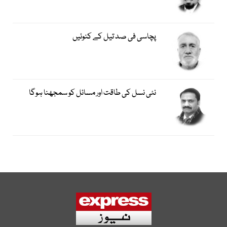
پچاسی فی صد تیل کے کنوئیں
نئی نسل کی طاقت اور مسائل کو سمجھنا ہوگا