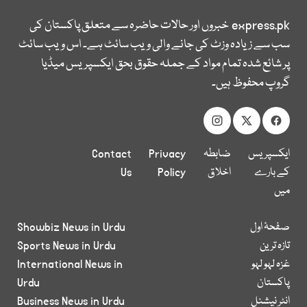
express.pk
خبروں اور حالات حاضرہ سے متعلق پاکستان کی
سب سے زیادہ وزٹ کی جانے والی ویب سائٹ ہے۔ اس ویب سائٹ
پر شائع شدہ تمام مواد کے جملہ حقوق بحق ایکسپریس میڈیا
گروپ محفوظ ہیں۔
ایکسپریس
ضابطہ
Privacy
Contact
کے بارے
اخلاق
Policy
Us
میں
صفحۂ اول
Showbiz News in Urdu
تازہ ترین
Sports News in Urdu
غزہ لہو لہو
International News in
پاکستان
Urdu
انٹر نیشنل
Business News in Urdu