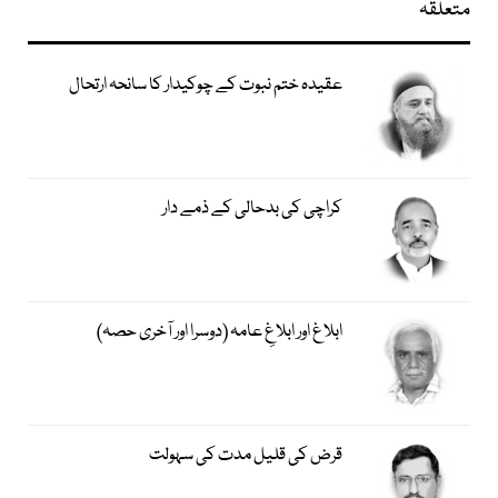
متعلقہ
عقیدہ ختم نبوت کے چوکیدار کا سانحہ ارتحال
کراچی کی بدحالی کے ذمے دار
ابلاغ اور ابلاغِ عامہ (دوسرا اور آخری حصہ)
قرض کی قلیل مدت کی سہولت