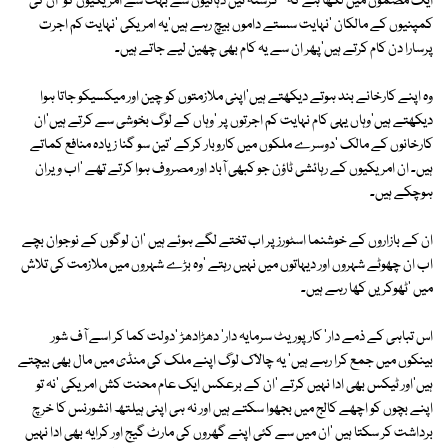
ایک مضمون میں لکھا ہے کہ ''گزشتہ تین دہائیوں سے بہت سے امریکیوں کو 'ان کی
کمپنیوں کے مالکان 'نہایت سستے داموں بیچ رہے ہیں'یہ امریکی 'نہایت کم اجرت
پرسارا دن کام کرتے ہیں'پھر ان سے یہ کام بھی چھین لیے جاتے ہیں۔
وہ اپنے کارخانے بند ہوتے دیکھتے ہیں'اپنی ملازمتوں کو چین اور میکسیکو جاتا ہوا
دیکھتے ہیں'وہاں یہی کام نہایت کم اجرتوں پر 'وہاں کے لوگ بخوشی سے کرتے ہیں'ان
کارخانوں کے مالک 'دوسرے ملکوں میں کاروبار کرکے 'تین سو گنا زیادہ منافع کماتے
ہیں۔ ان امریکیوں کے رہائشی ٹاؤن جو کبھی آباد اور مصروف ہوا کرتے تھے 'اب ویران
ہوچکے ہیں۔
ان کے بازاروں کے خوشنما اسٹورز پر اب تختے لگے ہوئے ہیں 'ان لوگوں کے نوجوان بچے
اب ان چھوٹے شہروں اور دیہاتوں میں نہیں رہتے 'وہ بڑے شہروں میں ملازمت کی تلاش
میں 'ٹھوکریں کھا رہے ہیں۔
اس تباہی کے ذمے دار' کارپوریٹ سرمایہ دار' دھڑادھڑ 'دولت کما کر اسے آف شور
بینکوں میں جمع کرا رہے ہیں' یہ چالاک لوگ اپنے ملک کی منڈی میں مال بھی بیچتے
ہیں'اور ٹیکس بھی ادا نہیں کرتے 'ان کے برعکس ایک عام محنت کش امریکی 'نہ تو
اپنے بچوں کو اچھے کالج میں بجھوا سکتے ہیں اور نہ ہی اپنی ہیلتھ انشورنس کا خرچ
برداشت کر سکتا ہیں 'ان میں سے کئی اپنے گھروں کی مارٹ گیج اور کرایہ بھی ادا نہیں