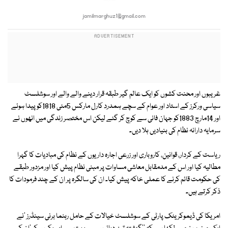
jamilmarghuz1@gmail.com
غریبوں اور محنت کشوں کو ایک عالم گیر طبقہ قرار دینے والے والے اور سوشلسٹ
سیاسی ورکرز کے استاد اور عوام کے سچے ہمدرد کارل مارکس 5مئی 1818کو پیدا ہوئے
اور 14مارچ 1883کو جہان فانی سے کوچ کر گئے لیکن اس مختصر زندگی میں انھوں نے
سرمایہ دارانہ نظام کی بنیادیں ہلا دیں۔
ریاست کے کردار، قوانین، کاروباری اور زرعی اجارہ داریوں کے نظام کی مبادیات کا گہرا
مطالیہ کیا اور اس کے مدمقابل معاشی مساوات پر مبنی نظام پیش کیا اور مزدور طبقے
کی حکومت قائم کرنے کا عملی خاکہ پیش کیا۔ ان کی سالگرہ پر ان کے چند فرمودات کا
ذکر کرتے ہیں۔
امریکا کی ڈیموکریٹک پارٹی کے سوشلسٹ خیالات کے حامل رہنما برنی سینڈرز 'نے