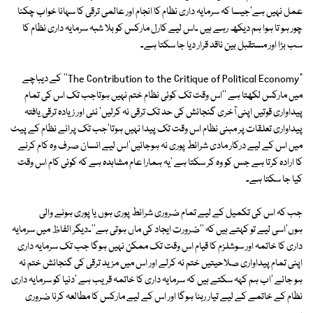
عمل نہیں ہے'جیسا کہ سرمایہ داری نظام کا انجام اور عالمی ترقی کا سہانا خواب چکنا
چور ہو تا ہوا ہم دیکھ رہے ہیں ۔اس لیے کارل مارکس کو بلا شبہ سرمایہ داری نظام کا
سب بڑا اور مستقبل بین ناقد قرار دیا جا سکتا ہے۔
"The Contribution to the Critique of Political Economy'' کے دیباچے
میں مارکس لکھتا ہے ''اس وقت تک کوئی نظام ختم نہیں ہوتاجب تک اس کی تمام
پیداواری قوتیں اپنی آخری گنجائش کی حد تک ترقی نہ کرلیں' نئی اور زیادہ ترقی یافتہ
پیداواری تعلقات پر مبنی نظام اس وقت تک پیدا نہیں ہوتا'جب تک پرانے نظام کے پیٹ
میں اس کے لیے درکار مادی شرائط پوری نہ ہوجائیں'اس لیے انسان صرف وہ کام کرنے
کا ارادہ کرتا ہے جس کو وہ کر سکتا ہے 'یہ ہمارا عام مشاہدہ ہے کہ کوئی کام اس وقت
کیا جا سکتا ہے۔
جب کہ اس کی تکمیل کے لیے تمام ضروری شرائط پوری ہوں یا پوری ہونے والی
ہوں'اسی لیے تو کہتے ہیں کہ ''ضرورت ایجاد کی ماں ہوتی ہے''۔دیگر الفاظ میں سرمایہ
داری کا خاتمہ اور سوشلزم کا قیام اس وقت تک ممکن نہیں ہوگا جب تک سرمایہ داری
اپنی تمام پیداواری صلاحیتیں ختم نہ کرلے اور اس میں مزید ترقی کی گنجائش ختم نہ
ہو جائے 'اب ہم کہہ سکتے ہیں کہ سرمایہ داری کا خاتمہ قریب ہے 'دنیا کو سرمایہ داری
نظام کے خاتمے کے لیے تیار رہنا ہوگا اور اس کے لیے مارکس کا مطالعہ کرنا ضروری