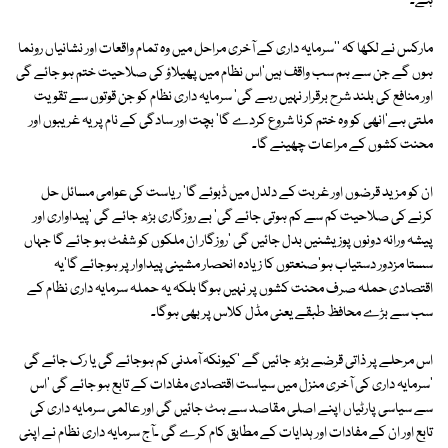
ہے۔
مارکس نے لکھا کہ ''سرمایہ داری کے آخری مراحل میں وہ تمام واقعات اور نشانیاں رونما
ہوں گے جن سے ہم سب واقف ہیں'اس نظام میں پھیلاؤ کی صلاحیت ختم ہو جائے گی
اور منافع کی بلند شرح برقرار نہیں رہے گی' سرمایہ داری نظام کو جن قوتوں سے تقویت
ملتی ہے'انھی کو وہ ختم کرنا شروع کردے گا' بچت اور سادگی کے نام پر یہ غریبوں اور
محنت کشوں کے مراعات چھینے گا۔
ان کو مزید قرضوں اور غربت کے دلدل میں ڈبوئے گا' ریاست کی عوامی مسائل حل
کرنے کی صلاحیت کم سے کم ہوتی جائے گی' بے روزگاری بڑھ جائے گی 'پیداواری اور
پیشہ ورانہ دونوں پوزیشنیں بدل جائیں گی 'روزگار ان ملکوں کو شفٹ ہو جائے گا جہاں
سستا مزدور دستیاب ہو'صنعتوں کا زیادہ انحصار مشینی پیداوار پر ہوجائے گا'یہ
اقتصادی حملہ صرف محنت کشوں پر نہیں ہوگا بلکہ یہ حملہ سرمایہ داری نظام کے
سب سے بڑے محافظ طبقے یعنی مڈل کلاس پر بھی ہوگا۔
اس مرحلے پر ذاتی قرضے بڑھ جائیں گے 'کیونکہ آمدنی کم ہوجائے گی یا رک جائے گی
'سرمایہ داری کی آخری منزل میں سیاست اقتصادی مفادات کے تابع ہو جائے گی 'اس
سے سیاسی پارٹیاں اپنے اصلی مقاصد سے ہٹ جائیں گی اور عالمی سرمایہ داری کی
تابع اور ان کے مفادات اور ہدایات کے مطابق کام کرے گی ۔آج سرمایہ داری نظام نے اپنی