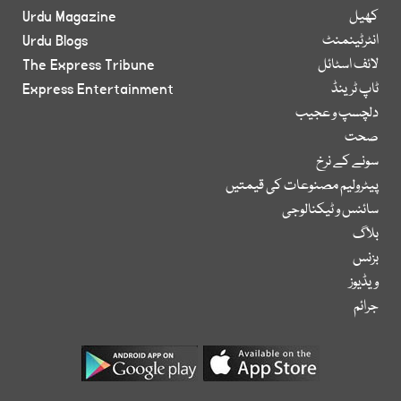
کھیل
Urdu Magazine
انٹرٹینمنٹ
Urdu Blogs
لائف اسٹائل
The Express Tribune
ٹاپ ٹرینڈ
Express Entertainment
دلچسپ و عجیب
صحت
سونے کے نرخ
پیٹرولیم مصنوعات کی قیمتیں
سائنس و ٹیکنالوجی
بلاگ
بزنس
ویڈیوز
جرائم