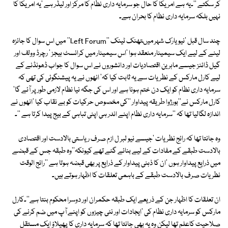
کر سکتے ''۔یہ ہے امریکا کا حال جو سرمایہ داری نظام کا مرکز اور لیڈر ہے 'یہ امریکا کا
نہیں بلکہ سرمایہ داری نظام کا بحران ہے۔
چند سال قبل 'نیویارک شہر میںتھنک ٹینک ''Left Forum'' میں اس سوال کا جائزہ
لینے کے لیے ایک سیمینار منعقد ہوا 'اس سیمینار میں کرائسٹ ہیجز ' رچرڈ وولف اور
گیل ڈائنز جیسے ماہرین اقتصادیات اور دانشوروں نے اس سوال کا جواب ڈھونڈنے کے
لیے کارل مارکس کے نظریات سے یہ ثابت کیا کہ' انھوں نے یہ پیشنگوئی کی تھی کہ
سرمایہ داری نظام کو ایک دن ختم ہونا ہے اور اس کی جگہ نیا نظام لازمی طور پر آئے گا'
کارل مارکس نے''بورژوا طریقہ پیداوار ''کی مخصوص حرکیات کو بے نقاب کیا 'انھوں نے
اندازہ لگالیا تھا کہ ''سرمایہ داری نظام اپنے اندر ہی اپنی تباہی کے بیج پیدا کرتا ہے ''۔
وہ جانتا تھا کہ رائج نظریات 'جیسے نیو لبر ل ازم صرف ریاستی بالادست اور اقتصادی
بالادست طبقے کے مفادات کے لیے بنائے گئے تھے کیونکہ''وہ طبقہ جس کے قبضے
میں ذرایع پیداوار ہوں 'ان کا ذہنی پیداوار کے ذرایع پر بھی قبضہ ہوتا ہے ''رائج الوقت
نظریات صرف بالادست طبقے کے باہمی تعلقات کا اظہار ہوتے ہیں۔
ان تعلقات کا اظہار جن کے ذریعے ایک طبقہ حکمران اور دوسرا محکوم بنتا ہے''۔کارل
مارکس کو سرمایہ داری نظام کی 'ایجادات اور نئی چیزوں کو اپنے آپ میں ضم کرنے کی
صلاحیت کاعلم تھا لیکن وہ یہ بھی جانتا تھا کہ سرمایہ داری کا پھیلاؤ ایک مستقل