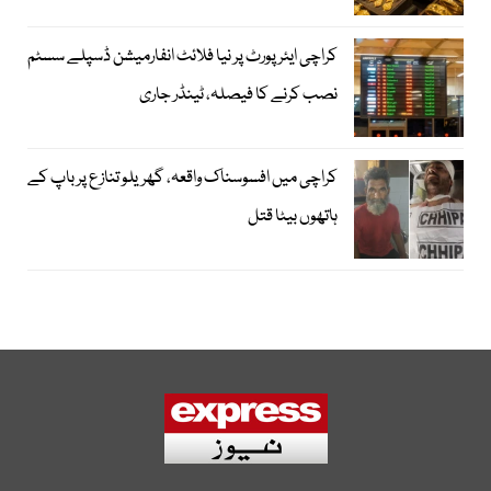
کراچی ایئرپورٹ پر نیا فلائٹ انفارمیشن ڈسپلے سسٹم
نصب کرنے کا فیصلہ، ٹینڈر جاری
کراچی میں افسوسناک واقعہ، گھریلو تنازع پر باپ کے
ہاتھوں بیٹا قتل