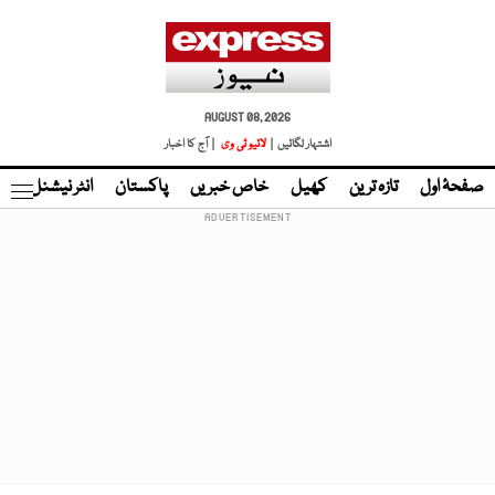
AUGUST 08, 2026
اشتہار لگائیں |
لائیو ٹی وی
| آج کا اخبار
صفحۂ اول
تازہ ترین
کھیل
خاص خبریں
پاکستان
انٹر نیشنل
ٹا