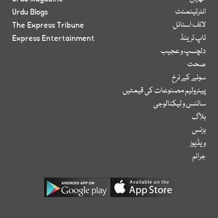
انٹرٹینمنٹ
Urdu Blogs
لائف اسٹائل
The Express Tribune
ٹاپ ٹرینڈ
Express Entertainment
دلچسپ و عجیب
صحت
سونے کے نرخ
پیٹرولیم مصنوعات کی قیمتیں
سائنس و ٹیکنالوجی
بلاگ
بزنس
ویڈیوز
جرائم