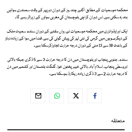
محکمہ موسمیات کے مطابق اگلے چند روز کے دوران دوپہر کے وقت سمندری ہوائیں
بند رہ سکتی ہے، اس دوران کراچی بلوچستان کی مغربی ہواؤں کے زیراثر رہے گا۔
ایک اورایڈوائزری میں محکمہ موسمیات نے رواں ہفتے کے دوران سندھ سمیت ملک
کے دیگرصوبوں میں گرمی کی نئی لہر کی پیش گوئی کی ہے، فضا میں ہوا کے زیادہ دباؤ
کے باعث 10 سے 13 مئی کے دوران درجہ حرارت تجاوزکرسکتا ہے۔
سندھ، جنوبی پنجاب اوربلوچستان میں دن کا درجہ حرارت 3 سے 5 ڈگری جبکہ بالائی
اوروسطی پنجاب، اسلام آباد، بالائی خیبرپختون خوا، گلگت بلتستان اور کشمیر میں دن
کا درجہ حرارت 2 سے 3 ڈگری زیادہ ریکارڈ ہوسکتا ہے۔
متعلقہ