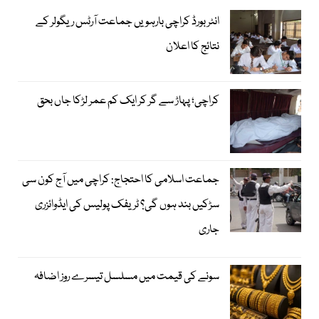
انٹر بورڈ کراچی بارہویں جماعت آرٹس ریگولر کے
نتائج کا اعلان
کراچی؛ پہاڑ سے گر کر ایک کم عمر لڑکا جاں بحق
جماعت اسلامی کا احتجاج: کراچی میں آج کون سی
سڑکیں بند ہوں گی؟ ٹریفک پولیس کی ایڈوائزری
جاری
سونے کی قیمت میں مسلسل تیسرے روز اضافہ