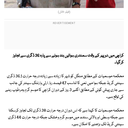
(فوٹو : فائل)
کراچی میں دوپہر کے وقت سمندری ہوائیں بند ہونے سے پارہ 36 ڈگری سے تجاوز
کرگیا۔
محکمہ موسمیات کے مطابق منگل کو شہر کا زیادہ سے زیادہ درجہ حرارت 36.1 ڈگری
سینٹی گریڈ جبکہ ہوا میں نمی کا تناسب 47 فیصد رہا، ارلی وارننگ سینٹر کی جانب
سے جاری پیش گوئی کے مطابق اگلے 3 روز کے دوران کراچی کا موسم گرم ومرطوب رہنے
کی توقع ہے۔
محکمہ موسمیات کا کہنا ہے کہ اس دوران درجہ حرارت 38 ڈگری تک تجاوز کرسکتا
ہے جبکہ وسطی اوربالائی سندھ میں موسم گرم وخشک جبکہ درجہ حرارت 44 ڈگری
سینٹی گریڈ تک بڑھنے کا امکان ہے۔