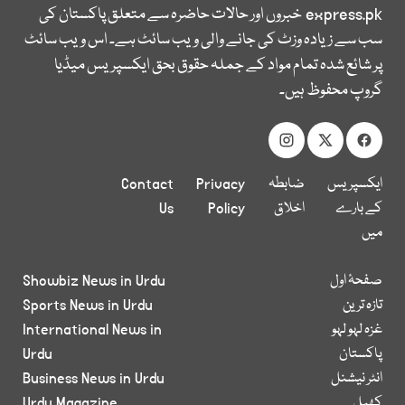
express.pk
خبروں اور حالات حاضرہ سے متعلق پاکستان کی
سب سے زیادہ وزٹ کی جانے والی ویب سائٹ ہے۔ اس ویب سائٹ
پر شائع شدہ تمام مواد کے جملہ حقوق بحق ایکسپریس میڈیا
گروپ محفوظ ہیں۔
ایکسپریس
ضابطہ
Privacy
Contact
کے بارے
اخلاق
Policy
Us
میں
صفحۂ اول
Showbiz News in Urdu
تازہ ترین
Sports News in Urdu
غزہ لہو لہو
International News in
پاکستان
Urdu
انٹر نیشنل
Business News in Urdu
کھیل
Urdu Magazine