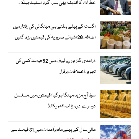
خطرات کا اندیشہ بھی ہے، گورنر اسٹیٹ بینک
اگست کے پہلے ہفتے ہی مہنگائی کی رفتار میں
اضافہ، 20 اشیائے ضروریہ کی قیمتیں بڑھ گئیں
درآمدی گاڑیوں پر ٹیرف میں 52 فیصد کمی کی
تجویز، اختلافات برقرار
سونا آج مزید مہنگا ہوگیا؛ قیمتوں میں مسلسل
دوسرے دن بڑا اضافہ ریکارڈ
مالی سال کے پہلے ماہ برآمدات میں 31 فیصد سے