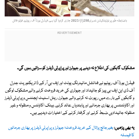
باضابطہ طور پر نوٹیفکیشن نمبری290(I)/2023 جاری کردیا گیا ہے، فیڈرل بورڈ آف ریونیو۔ فوٹو: فائل
مشکوک گاہکوں کی اطلاع نہ دینے پر جیولرز اور پراپرٹی ڈیلرز کو سزائیں ہوں گی۔
فیڈرل بورڈ آف ریونیو نے فنانشل مانیٹرنگ یونٹ اور ایف بی آر کے ڈائریکٹوریٹ جنرل
آف ڈی این ایف بی پیز کو جائیداد اور جیولری کی خرید فروخت کرنے والے مشکوک لوگوں
و گاہکوں کے بارے میں رپورٹ نہ کرنے والے جیولرز، ریئل اسٹیٹ ایجنٹس و پراپرٹی ڈیلرز
اور اکاؤنٹنٹس پر بھاری جرمانے اور پابندیاں عائد کرنے، بینک اکاؤنٹس و منقولہ و غیر
منقولہ جائیدادیں ضبط کرنے اور گرفتار کرنے کے اختیارات دیدیے ہیں۔
یہ بھی پڑھیں:
بغیرجانچ پڑتال کے خرید فروخت؛ جیولرز وپراپرٹی ڈیلرز پر بھاری جرمانوں
کا فیصلہ