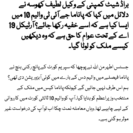
براڈ شیٹ کمپنی کے وکیل لطیف کھوسہ نے
دلائل میں کہا کہ پاناما جے آئی ٹی والیم 10 میں
ایسا کیا ہے کہ اسے خفیہ رکھا جائے؟ آرٹیکل 19
اے کے تحت عوام کا حق ہے کہ وہ دیکھیں
کیسے ملک کو لوٹا گیا۔
جسٹس اطہر من اللہ نے پوچھا کہ سپریم کورٹ کے پانچ رکنی بنچ نے
پاناما فیصلے میں والیم دس کے بارے میں کوئی آبزوریشن دی تھی؟
ہم اس طرف نہیں جائیں گے کیونکہ پاناما کیس میں ملک کے
منتخب وزیراعظم کو ہٹایا گیا، آپ کو والیم 10 ثالثی کورٹ میں کارروائی
کے لیے چاہیے تھا، وہاں معاملہ نمٹ چکا اب تو آپ کی درخواست غیر
موثر ہو گئی ہے۔