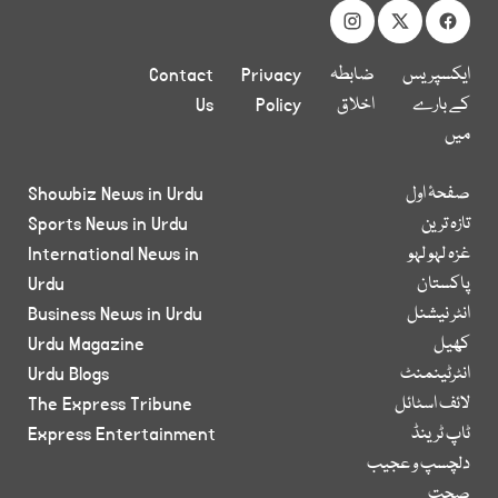
ایکسپریس
ضابطہ
Privacy
Contact
کے بارے
اخلاق
Policy
Us
میں
صفحۂ اول
Showbiz News in Urdu
تازہ ترین
Sports News in Urdu
غزہ لہو لہو
International News in
پاکستان
Urdu
انٹر نیشنل
Business News in Urdu
کھیل
Urdu Magazine
انٹرٹینمنٹ
Urdu Blogs
لائف اسٹائل
The Express Tribune
ٹاپ ٹرینڈ
Express Entertainment
دلچسپ و عجیب
صحت