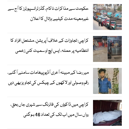
حکومت سے مذاکرات ناکام،گڈز ٹرانسپورٹرز کا آج سے
غیرمعینہ مدت کیلیے ہڑتال کا اعلان
کراچی: تجاوزات کے خلاف آپریشن، مشتعل افراد کا
انتظامیہ پر حملہ، ایس ایچ او سمیت کئی زخمی
میر رضا کے مبینہ آخری آڈیو پیغامات سامنے آگئے،
رقم وصولی اور لاکھوں کے چیکس کی تجاویز بھی دیں
کراچی میں ڈاکوؤں کی فائرنگ سے شہری جاں بحق،
رواں سال میں اب تک کی تعداد 46 ہوگئی