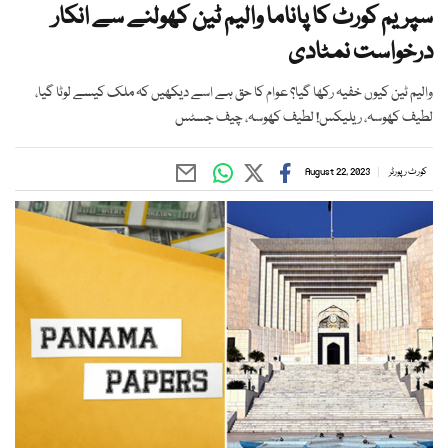
سپریم کورٹ کا پاناما والیم ٹین کھولنے سے انکار
درخواست نمٹادی
والیم ٹین کیوں خفیہ رکھا گیا؟ عوام کا حق ہے اسے دیکھیں کہ ملک کیسے لوٹا گیا،
لطیف کھوسہ، ریلیکس! لطیف کھوسہ، چیف جسٹس
کورٹ رپورٹر
August 22, 2023