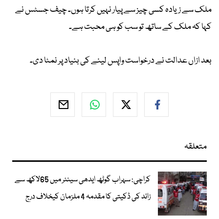
ملک سے زیادہ کسی چیز سے پیار نہیں کرتا ہوں۔ چیف جسٹس نے
کہا کہ ملک کے ساتھ تو سب کو ہی محبت ہے۔
بعد ازاں عدالت نے درخواست واپس لینے کی بنیاد پر نمٹا دی۔
متعلقہ
کراچی: سہراب گوٹھ ایدھی سینٹر میں 65لاکھ سے
زائد کی ڈکیتی کا مقدمہ 4 ملزمان کیخلاف درج