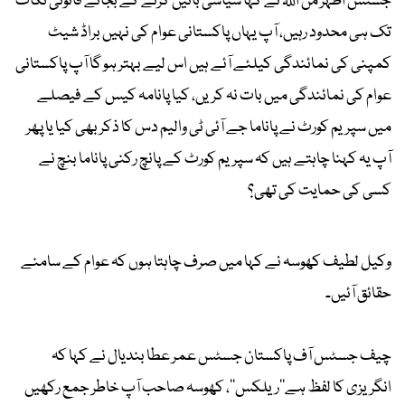
جسٹس اطہر من اللہ نے کہا سیاسی باتیں کرنے کے بجائے قانونی نکات
تک ہی محدود رہیں، آپ یہاں پاکستانی عوام کی نہیں براڈ شیٹ
کمپنی کی نمائندگی کیلئے آئے ہیں اس لیے بہتر ہو گا آپ پاکستانی
عوام کی نمائندگی میں بات نہ کریں، کیا پانامہ کیس کے فیصلے
میں سپریم کورٹ نے پاناما جے آئی ٹی والیم دس کا ذکر بھی کیا یا پھر
آپ یہ کہنا چاہتے ہیں کہ سپریم کورٹ کے پانچ رکنی پاناما بنچ نے
کسی کی حمایت کی تھی؟
وکیل لطیف کھوسہ نے کہا میں صرف چاہتا ہوں کہ عوام کے سامنے
حقائق آئیں۔
چیف جسٹس آف پاکستان جسٹس عمر عطا بندیال نے کہا کہ
انگریزی کا لفظ ہے''ریلکس''، کھوسہ صاحب آپ خاطر جمع رکھیں