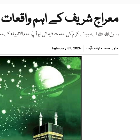
معراج شریف کے اہم واقعات
رسول اﷲ ﷺ نے انبیائے کرامؑ کی امامت فرمائی اور آپؐ امام الانبیاء کے م
حاجی محمد حنیف طیّب
February 07, 2024