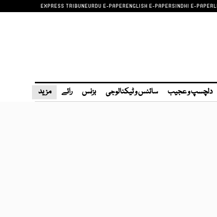
EXPRESS TRIBUNE
URDU E-PAPER
ENGLISH E-PAPER
SINDHI E-PAPER
L
دلچسپ و عجیب
سائنس و ٹیکنالوجی
بزنس
رائے
مزید