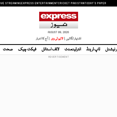
IVE STREAMING
EXPRESS ENTERTAINMENT
CRICKET PAKISTAN
TODAY'S PAPER
AUGUST 08, 2026
اشتہار لگائیں |
لائیو ٹی وی
| آج کا اخبار
ر نیشنل
ٹاپ ٹرینڈ
انٹرٹینمنٹ
لائف اسٹائل
فیکٹ چیک
صحت