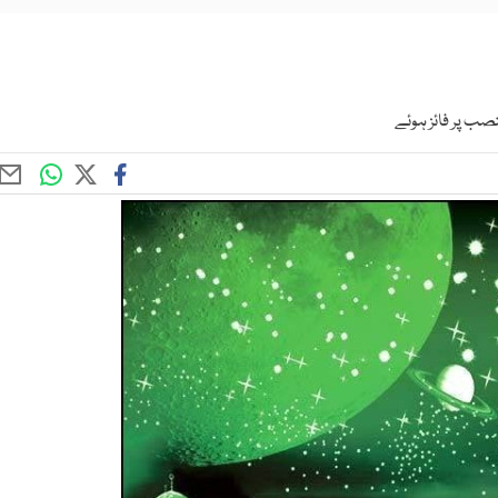
نصب پر فائز ہوئے