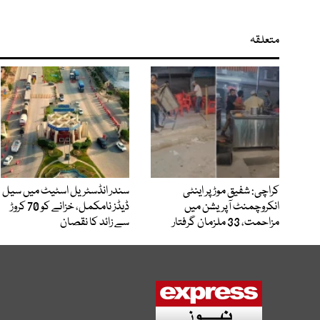
متعلقہ
کراچی: شفیق موڑ پر اینٹی
سندر انڈسٹریل اسٹیٹ میں سیل
انکروچمنٹ آپریشن میں
ڈیڈز نامکمل، خزانے کو 70 کروڑ
مزاحمت، 33 ملزمان گرفتار
سے زائد کا نقصان