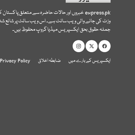
express.pk
خبروں اور حالات حاضرہ سے متعلق پاکستان 
وزٹ کی جانے والی ویب سائٹ ہے۔ اس ویب سائٹ پر شائع شدہ
جملہ حقوق بحق ایکسپریس میڈیا گروپ محفوظ ہیں۔
ایکسپریس کے بارے میں
ضابطہ اخلاق
Privacy Policy