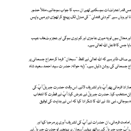
جس قدر اعتراضات ہوسکتے تھے ان سب کا جواب ہوجائے۔ مثلاً حضور
ر وہاں سے ''ثم دنی فتدلیٰ '' کی منزل تک پہنچ کر تھوڑی دیر میں واپس
ن اور محال ہوں تو یہ میری عاجزی اور کم زوری ہوگی اور عجز و ضعف عیب
ایا جس کا فاعل اﷲ تعالیٰ ہے۔
سے صاف ظاہر ہے کہ اﷲ تعالیٰ نے لفظ ''سبحان'' فرما کر معراج جسمانی پر
معراج جسمانی کی روشن دلیل ہے۔'' (بہ حوالہ: حضر ت سید احمد سعید شاہ
ز ادا فرمائی پھر آپؐ باہر تشریف لائے، اس وقت حضرت جبریلؑ آپؐ کی
برتن منتخب کیا، حضرت جبریلؑ نے عرض کیا: آپؐ نے فطرت کا انتخاب
وجاتی۔ نبی ﷺ نے اﷲ کا شکر ادا کیا کہ اس نے ہدایت کی توفیق
امامت فرمائی۔ ان حضرات نے آپؐ کی تشریف آوری پر مرحبا کہا اور
وئے۔ آپؐ جب جبریلؑ کے ساتھ پہلے آسمان پر پہنچے تو حضرت جبریلؑ نے