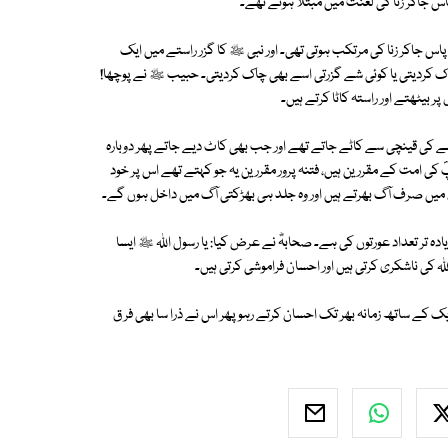
پاس جاکر زنا کی لعنت میں مبتلا ہوتے تھے۔
س جاکر زنا کی مرتکب ہوتی تھی۔ اور نبی ﷺ کا گزر راستے میں ایک
چاک کردیتی یا کوئی شے گزرتی اسے بھی چاک کردیتی۔ حبیب ﷺ نے پوچھا!
ر بیٹھتے اور راستہ کاٹا کرتے ہیں۔
ہے کی قینچی سے کاٹے جاتے تھے اور جب بھی کاٹ دیے جاتے پھر دوبارہ
ؐ کی امت کے مقررین ہیں، فتنہ پرور مقررین یہ جو کہتے تھے اس پر خود
میں صرف آگ بھرتے ہیں اور وہ جلد ہی بھڑکتی آگ میں داخل ہوں گے۔
 زیادہ تر تعداد عورتوں کی ہے۔ صحابہؓ نے عرض کیا: یا رسول اﷲ ﷺ ایسا
ﷲ کی ناشکری کرتی ہیں اور احسان فراموشی کرتی ہیں۔
 ایک کے ساتھ زمانہ بھر تک احسان کرتے رہو پھر اس نے ذرا سا بھی فر ق