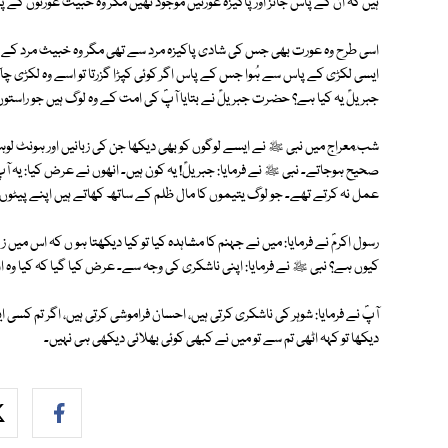
ہیں کہ ان کے پاس جائز اور پاکیزہ عورتیں موجود تھیں مگر وہ خبیث عورتوں کے 
اسی طرح وہ عورت بھی جس کی شادی پاکیزہ مرد سے تھی مگر وہ خبیث مرد کے پا
ایسی لکڑی کے پاس سے ہُوا جس کے پاس اگر کوئی کپڑا گزرتا تو اسے وہ لکڑی 
جبریلؑ یہ کیا ہے؟ حضرت جبریلؑ نے بتایا آپؐ کی امت کے وہ لوگ ہیں جو راستوں پ
شب ِمعراج میں نبی ﷺ نے ایسے لوگوں کو بھی دیکھا جن کی زبانیں اور ہونٹ لو
صحیح ہوجاتے۔ نبی ﷺ نے فرمایا: جبریلؑ! یہ کون ہیں۔ انھوں نے عرض کیا: یہ آپ
عمل نہ کرتے تھے۔ جو لوگ یتیموں کا مال ظلم کے ساتھ کھاتے ہیں اپنے پیٹوں 
رسول اکرمؐ نے فرمایا: میں نے جہنم کا مشاہدہ کیا تو کیا دیکھتا ہو ں کہ اس میں
کیوں ہے؟ نبی ﷺ نے فرمایا: اپنی ناشکری کی وجہ سے۔ عرض کیا گیا کہ کیا وہ ا
آپؐ نے فرمایا: شوہر کی ناشکری کرتی ہیں، احسان فراموشی کرتی ہیں، اگر تم کسی
دیکھا تو کہہ اٹھی تم سے تو میں نے کبھی کوئی بھلائی دیکھی ہی نہیں۔