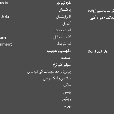
غزہ لہو لہو
ws in
پاکستان
کی سب سے زیادہ
انٹر نیشنل
 Urdu
 تمام مواد کے
کھیل
انٹرٹینمنٹ
لائف اسٹائل
bune
ٹاپ ٹرینڈ
inment
دلچسپ و عجیب
Contact Us
صحت
سونے کے نرخ
پیٹرولیم مصنوعات کی قیمتیں
سائنس و ٹیکنالوجی
بلاگ
بزنس
ویڈیوز
جرائم