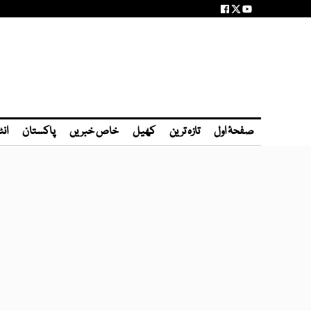
صفحۂ اول
تازہ ترین
کھیل
خاص خبریں
پاکستان
انٹ