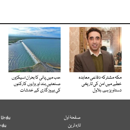
مکہ مشترکہ دفاعی معاہدہ
حب میں پانی کا بحران؛سیکڑوں
خطے میں امن کی تاریخی
صنعتیں بند اور ہزاروں کارکنوں
دستاویز ہے، بلاول
کی بیروزگاری کے خدشات
صفحۂ اول
 Urdu
تازہ ترین
rdu