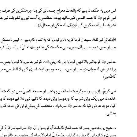
اس میں یہ حکمت ہے کہ واقعات معراج جسمانی کی بناء پر منکرین کی طرف 
نبی کریم ﷺ کا جسم اقدس کے ساتھ بیت المقدس یا آسمانوں پر تشریف لے جانا او
تشریف لے آنا منکرین کے نزدیک ناممکن اور محال تھا۔
اﷲتعالیٰ نے لفظ سبحان فرما کر یہ ظاہر فرمایا کہ یہ تمام کام میرے لیے ناممک
ہے اور میں عیب سے پاک ہوں، اسی حکمت کی بناء پر اﷲ تعالیٰ نے ''اسریٰ'' فرم
حضور ﷺ کو جانے والا نہیں فرمایا، بل کہ اپنی ذات کو لے جانے والا فرمایا جس 
ہر اعتراض کا جواب دیا ہے اور اس سے معلوم ہوا، آیت اسریٰ کا پہلا لفظ ہی 
کاظمی)
نبی کریمؐ براق پر سوار ہوکر بیت المقدس پہنچے اور مسجد اقصیٰ میں دو رکعت نما
خدمت میں ایک برتن شراب کا اور دوسرا برتن دودھ کا لائے، نبی ﷺ نے دودھ کا 
کیا۔ مزید عرض کیا کہ حضور ﷺ نے شراب منتخب کی ہوتی تو ان کی امت گم راہ ہ
بخشی۔
صحیح روایت میں ہے کہ جب نماز کا وقت آیا تو رسول اﷲ ﷺ نے انبیائے کرامؑ کی 
مسرت و شادمانی کا مظاہرہ کیا، اس طرح آپؐ امام الانبیاء کے منصب پر فائز ہ