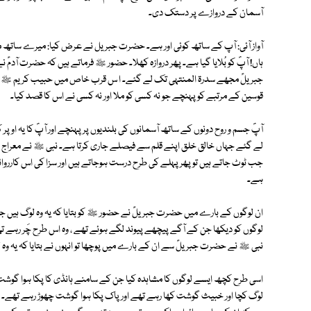
آسمان کے دروازے پر دستک دی۔
آواز آئی: آپ کے ساتھ کوئی اور ہے۔ حضرت جبریل نے عرض کیا: میرے ساتھ محمد 
ہاں! آپؐ کو بُلایا گیا ہے۔ پھر دروازہ کھلا۔ حضور ﷺ فرماتے ہیں کہ حضرت آدمؑ
جبریلؑ مجھے سدرۃ المنتہی تک لے گئے۔ ا س قرب خاص میں حبیب کریم ﷺ پانچ 
قوسین کے مرتبے کو پہنچے جو نہ کسی کو ملا اور نہ کسی نے اس کا قصد کیا۔
آپؐ جسم و روح دونوں کے ساتھ آسمانوں کی بلندیوں پر پہنچے اور آپؐ کا یہ اوپ
لے گئے جہاں خالق خلق اپنے قلم سے فیصلے جاری کرتا ہے۔ نبی ﷺ نے معراج می
جب ٹوٹ جاتے ہیں تو پھر پہلے کی طرح درست ہوجاتے ہیں اور سزا کی اس کارروائ
ہے۔
ان لوگوں کے بارے میں حضرت جبریلؑ نے حضور ﷺ کو بتایا کہ یہ وہ لوگ ہیں
لوگوں کو دیکھا جن کے آگے پیچھے پیوند لگے ہوئے تھے ، وہ اس طرح چَر رہے تھ
نبی ﷺ نے حضرت جبریلؑ سے ان کے بارے میں پوچھا تو انہوں نے بتایا کہ یہ وہ لوگ
اسی طرح کچھ ایسے لوگوں کا مشاہدہ کیا جن کے سامنے ہانڈی کا پکا ہوا گوشت 
لوگ کچا اور خبیث گوشت کھا رہے تھے اور پاک پکا ہوا گوشت چھوڑ رہے تھے۔ ح