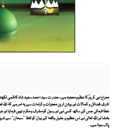
معراج نبی کریمؐ کا عظیم معجزہ ہے۔ حضر ت سید احمد سعید شاہ کاظمی لکھتے
اشرف فضائل و کمالات اور روشن ترین معجزات و کرامات سے یہ امر ہے کہ اﷲ 
عطا فرمائی جس کے ساتھ کسی نبی اور رسول کو مشرف و مکرم نہیں فرمایا اور ج
بخشا اور اﷲ تعالیٰ نے اس عظیم و جلیل واقعہ کے بیان کو لفظ ''سبحان'' سے شرو
پاک ہونا ہے۔