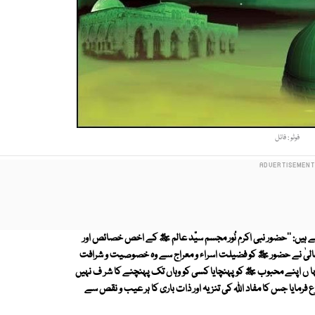
فوٹو : فائل
 ہیں: ''حضور نبی اکرم نُور مجسم سیّد عالم ﷺ کے اخص خصائص اور
تعالیٰ نے حضور ﷺ کو فضیلت اسراء و معراج سے وہ خصوصیت و شرافت
ہا ں اپنے محبوب ﷺ کو پہنچایا کسی کو وہاں تک پہنچنے کا شر ف نہیں
ع فرمایا جس کا مفاد اﷲ کی تنزیہ اور ذات باری کا ہر عیب و نقص سے