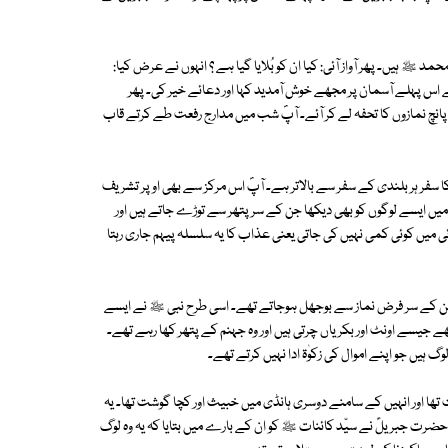
ﷺ ہیں۔ پھر آواز آئی: کیا ان کو بُلایا گیا ہے ؟ انہوں نے عرض کیا:
 نے اس پہلے آسمان پر مجھے خوش آمدید کہا اور دعائے خیر کی۔ پھر
نمازوں کا تحفہ لے کر آئے۔ آپؐ شب میں مدارج رفعت طے کرتے قاب
ر کا سفر ہر بلندی کے سفر سے بالاتر ہے۔ آپؐ اس مرکز سے بھی اوپر تشریف
ں ایسے لوگوں کو بھی دیکھا جن کے سر پتھر سے توڑے جاتے ہیں اور
ی میں کوئی کمی نہیں کی جاتی یعنی عذاب کا یہ سلسلہ پیہم جاری رہتا
 جن کے سر فرض نماز سے بوجھل ہوجاتے تھے۔ اسی طرح نبی ﷺ نے ایسے
ے جیسے اونٹ اور بکریاں چرتی ہیں اور وہ جہنم کے پتھر کھا رہے تھے۔
 ہیں جو اپنے اموال کی زکوٰۃ ادا نہیں کرتے تھے۔
تھا اور انہیں کے سامنے دوسری ہانڈی میں خبیث اور کچا گوشت تھا۔ یہ
ضرت جبریلؑ نے سیّد کائنات ﷺ کو ان کے بارے میں بتایا کہ یہ وہ لوگ