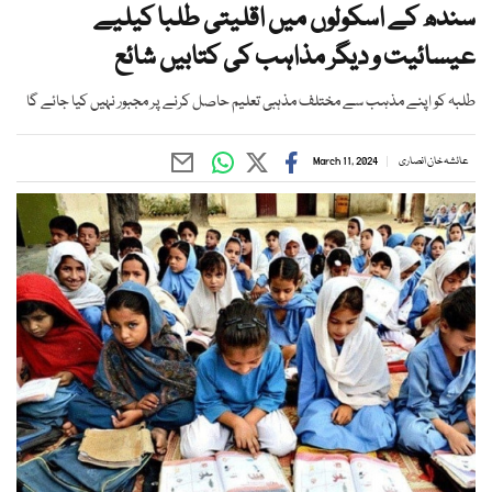
سندھ کے اسکولوں میں اقلیتی طلبا کیلیے
عیسائیت و دیگر مذاہب کی کتابیں شائع
طلبہ کو اپنے مذہب سے مختلف مذہبی تعلیم حاصل کرنے پر مجبور نہیں کیا جائے گا
عائشہ خان انصاری
March 11, 2024