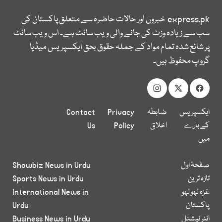
express.pk
خبروں اور حالات حاضرہ سے متعلق پاکستان کی
سب سے زیادہ وزٹ کی جانے والی ویب سائٹ ہے۔ اس ویب سائٹ
پر شائع شدہ تمام مواد کے جملہ حقوق بحق ایکسپریس میڈیا
گروپ محفوظ ہیں۔
ایکسپریس
ضابطہ
Privacy
Contact
کے بارے
اخلاق
Policy
Us
میں
صفحۂ اول
Showbiz News in Urdu
تازہ ترین
Sports News in Urdu
غزہ لہو لہو
International News in
پاکستان
Urdu
انٹر نیشنل
Business News in Urdu