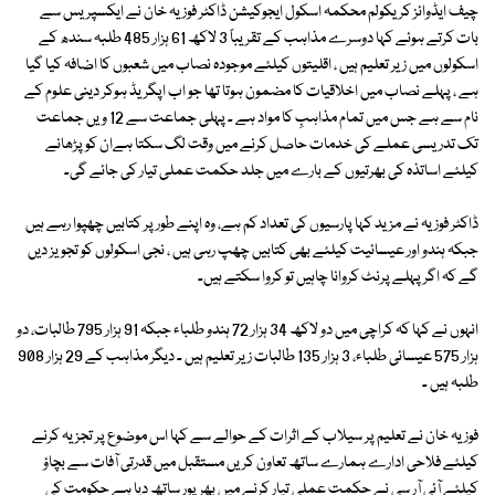
چیف ایڈوائز کریکولم محکمہ اسکول ایجوکیشن ڈاکٹر فوزیہ خان نے ایکسپریس سے
بات کرتے ہوئے کہا دوسرے مذاہب کے تقریباً 3 لاکھ 61 ہزار 485 طلبہ سندھ کے
اسکولوں میں زیر تعلیم ہیں ، اقلیتوں کیلئے موجودہ نصاب میں شعبوں کا اضافہ کیا گیا
ہے ، پہلے نصاب میں اخلاقیات کا مضمون ہوتا تھا جو اب اپگریڈ ہوکر دینی علوم کے
نام سے ہے جس میں تمام مذاہبِ کا مواد ہے ۔ پہلی جماعت سے 12 ویں جماعت
تک تدریسی عملے کی خدمات حاصل کرنے میں وقت لگ سکتا ہےان کو پڑھانے
کیلئے اساتذہ کی بھرتیوں کے بارے میں جلد حکمت عملی تیار کی جائے گی۔
ڈاکٹر فوزیہ نے مزید کہا پارسیوں کی تعداد کم ہے، وہ اپنے طور پر کتابیں چھپوا رہے ہیں
جبکہ ہندو اور عیسائیت کیلئے بھی کتابیں چھپ رہی ہیں ، نجی اسکولوں کو تجویز دیں
گے کہ اگر پہلے پرنٹ کروانا چاہیں تو کروا سکتے ہیں۔
انہوں نے کہا کہ کراچی میں دو لاکھ 34 ہزار 72 ہندو طلباء جبکہ 91 ہزار 795 طالبات، دو
ہزار 575 عیسائی طلباء، 3 ہزار 135 طالبات زیر تعلیم ہیں ۔ دیگر مذاہب کے 29 ہزار 908
طلبہ ہیں ۔
فوزیہ خان نے تعلیم پر سیلاب کے اثرات کے حوالے سے کہا اس موضوع پر تجزیہ کرنے
کیلئے فلاحی ادارے ہمارے ساتھ تعاون کریں مستقبل میں قدرتی آفات سے بچاؤ
کیلئے آئی آر سی نے حکمت عملی تیار کرنے میں بھرپور ساتھ دیا ہے حکومت کی