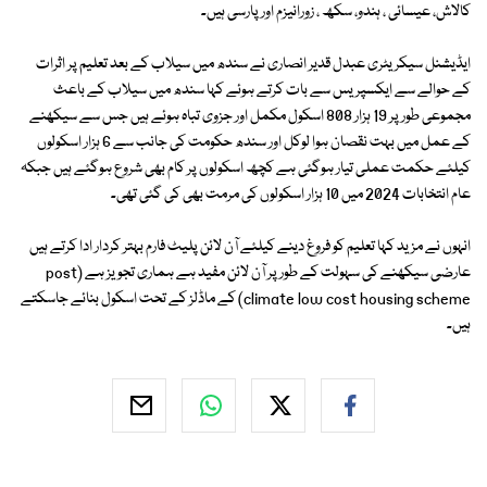
کالاش، عیسائی ، ہندو، سکھ ، زورانیزم اور پارسی ہیں۔
ایڈیشنل سیکریٹری عبدل قدیر انصاری نے سندھ میں سیلاب کے بعد تعلیم پر اثرات
کے حوالے سے ایکسپریس سے بات کرتے ہوئے کہا سندھ میں سیلاب کے باعث
مجموعی طور پر 19 ہزار 808 اسکول مکمل اور جزوی تباہ ہوئے ہیں جس سے سیکھنے
کے عمل میں بہت نقصان ہوا لوکل اور سندھ حکومت کی جانب سے 6 ہزار اسکولوں
کیلئے حکمت عملی تیار ہوگئی ہے کچھ اسکولوں پر کام بھی شروع ہوگئے ہیں جبکہ
عام انتخابات 2024 میں 10 ہزار اسکولوں کی مرمت بھی کی گئی تھی۔
انہوں نے مزید کہا تعلیم کو فروغ دینے کیلئے آن لائن پلیٹ فارم بہتر کردار ادا کرتے ہیں
عارضی سیکھنے کی سہولت کے طور پر آن لائن مفید ہے ہماری تجویز ہے (post
climate low cost housing scheme) کے ماڈلز کے تحت اسکول بنائے جاسکتے
ہیں۔