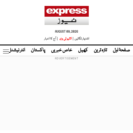
AUGUST 09, 2026
اشتہار لگائیں |
لائیو ٹی وی
| آج کا اخبار
صفحۂ اول
تازہ ترین
کھیل
خاص خبریں
پاکستان
انٹر نیشنل
ٹا