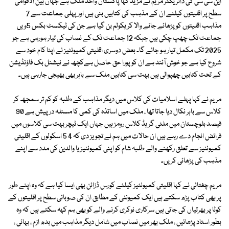
این سی سی کی ڈائریکٹر مریم نے مزید کہا پاکستان واحد ملک ہے جہاں بین الاقوامی
سطح پر اقلیتوں کیلئے ان کے مذہب کی کتابیں بنی ہیں اور پہلی جماعت سے 7
مذاہب اقلیتوں کو پڑھائے جانے والا کریکولم بن گیا ہے جن کی ٹیکسٹ بکس 5ویں
جماعت تک چھپ چکی ہیں جبکہ 12 جماعت تک کے نصاب کی تیار ہورہی ہے جو
2025 تک مکمل تیار ہو جائے گا۔ بعض دوسری اقلیتی کمیونٹیز نے اپنا کام خود سے
شروع کیا ہے جو خوش آئند ہے ان کو پورا حق حاصل ہےکچھ نے نیشنل بک فاؤنڈیشن
کے تحت کتابیں چھپوالی ہیں بہت سی کتابیں ملک سے باہر بھی بھیجی جارہی ہیں۔
مریم نے کہا پہلے اسلامیات کی کلاس میں دیگر مذاہب کے طلبہ کو کم تر سمجھ کر
کلاس سے باہر نکال دیا جاتا تھا ، ملک میں اساتذہ کی کمی کا مسئلہ درپیش ہے 90
فیصد بلوچستان میں ملٹی گریڈ کلاس رومز ہیں جہاں ایک ٹیچر بہت سی کلاسوں میں
فرائض انجام دے رہے ہیں ان حالات میں ہم نے تجویز دی کہ 4 5 اسکولوں کے اقلیتی
کمیونٹیز سے تعلق رکھنے والے طلبہ شام کو اپنی کمیونٹیز یا والدین کی مدد سے اپنے
مذہب کی پڑھائی کریں۔
مریم چغتائی نے کہا اقلیتی کمیونٹیز کیلئے کورس ڈزائن بھی ایسا کیا ہے کہ وہ اپنے طور
پر بھی کتاب پڑھ سکتے ہیں ایک کمیونٹی کے مطابق ان کی صوبائی سطح پر اقلیتوں کے
کوٹا پر بھرتیاں کی جاتی ہیں سرکاری نوکری کرنے والے کو بھی ہم کہہ سکتے ہیں کہ وہ
بطور استاد پڑھائیں ، ملک بھر میں نصاب میں شامل دیگر مذاہب میں بدھ ازم ، بہائی ،