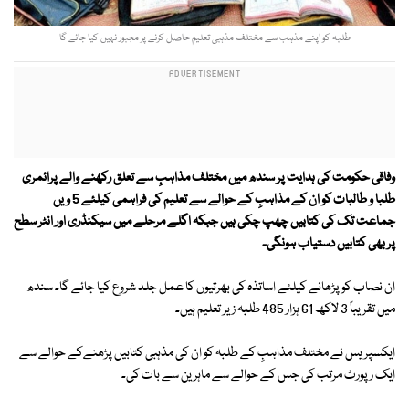
طلبہ کو اپنے مذہب سے مختلف مذہبی تعلیم حاصل کرنے پر مجبور نہیں کیا جائے گا
وفاقی حکومت کی ہدایت پر سندھ میں مختلف مذاہبِ سے تعلق رکھنے والے پرائمری
طلبا و طالبات کو ان کے مذاہبِ کے حوالے سے تعلیم کی فراہمی کیلئے 5 ویں
جماعت تک کی کتابیں چھپ چکی ہیں جبکہ اگلے مرحلے میں سیکنڈری اور انٹر سطح
پر بھی کتابیں دستیاب ہونگی۔
ان نصاب کو پڑھانے کیلئے اساتذہ کی بھرتیوں کا عمل جلد شروع کیا جائے گا۔ سندھ
میں تقریباً 3 لاکھ 61 ہزار 485 طلبہ زیر تعلیم ہیں۔
ایکسپریس نے مختلف مذاہبِ کے طلبہ کو ان کی مذہبی کتابیں پڑھنےکے حوالے سے
ایک رپورٹ مرتب کی جس کے حوالے سے ماہرین سے بات کی۔