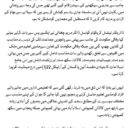
جانب سے عارضی سیکھنے کے سینٹرز قائم کیے گئے تھے جس کی وجہ سے پڑھائی
میں رکاوٹ نہیں آئی اور سلسلہ جاری رہا۔ ہم کوشش کر رہے ہیں کہ سیلاب سے بچاؤ کے
اثرات پر مزید کام کریں تا کہ مستقبل کے معماروں کو مشکل نہ ہو۔
ڈائریکٹر نیشنل کریکولم کونسل ڈاکٹر مریم چغتائی نے ایکسپریس سے بات کرتے ہوئے
کہا وفاقی حکومت کی جانب سے پہلی سے پانچویں جماعت تک کی دوسرے مذاہب
کی کتابیں چھپ گئی ہیں جبکہ وفاقی حکومت کے تعاون سےمذہبی تعلیم میں ملک
میں اقلیتوں سے تعلق رکھنے والے سات مذاہب شامل کیے گئے ہیں جس میں بہائی،
بدھ مت، عیسائیت، ہندو مت، کالاشا، سکھ مت، اور زرتشت شامل ہیں اس جامع
اصلاحات کا بنیادی مقصد آئین پاکستان کے آرٹیکل 22(1) میں درج مینڈیٹ کو پورا
کرنا ہے۔
انہوں نے بتایا کہ اس شق میں یہ شرط رکھی گئی ہے کہ تعلیمی اداروں میں جانے والے
افراد کو مذہبی تعلیم حاصل کرنے پر مجبور نہیں کیا جائے گا جو ان کے اپنے مذہب سے
مختلف ہو۔سروے کے مطابق سندھ کے اندرونی علاقوں میں ہندوؤں کی آبادی زیادہ
ہے نارتھ میں کالاش کمیونٹی، اسلام آباد میں بہائی کمیونٹی جبکہ پنجاب میں سکھ
کمیونٹی زیادہ ہے۔