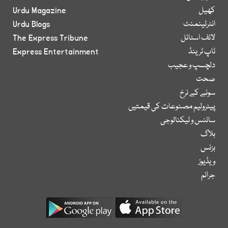
کھیل
Urdu Magazine
انٹرٹینمنٹ
Urdu Blogs
لائف اسٹائل
The Express Tribune
ٹاپ ٹرینڈ
Express Entertainment
دلچسپ و عجیب
صحت
سونے کے نرخ
پیٹرولیم مصنوعات کی قیمتیں
سائنس و ٹیکنالوجی
بلاگ
بزنس
ویڈیوز
جرائم