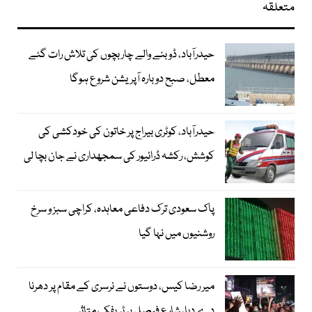
متعلقہ
حیدرآباد، ڈوبنے والے چار بچوں کی تلاش رات گئے
معطل، صبح دوبارہ آپریشن شروع ہوگا
حیدرآباد، کوٹری بیراج پر خاتون کی خودکشی کی
کوشش، رکشہ ڈرائیور کی سمجھداری نے جان بچا لی
پاک سعودی ترک دفاعی معاہدہ، کراچی سبز و سرخ
روشنیوں میں نہا گیا
میر رضا کیس، دوستوں نے نرسری کے مقام پر دھرنا
دے دیا، شارع فیصل پر ٹریفک متاثر