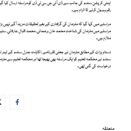
اینٹی کرپشن سندھ کی جانب سے ڈی آئی جی سی ٹی ڈی کو مراسلہ ارسال کیا گی
رقم وصول کرنے کا الزام ہے۔
مراسلے میں کہا گیا کہ ملزمان کی گرفتاری کے بغیر تحقیقات مزید آگے نہیں 
مراسلے میں ملزمان کی شناخت محمد خان برھمانی، محمد اقبال عارفانی، سلیم ع
ملازم ہیں۔
دستاویزات کے مطابق ملزمان نے جعلی تقررنامے ،اکاؤنٹ جنرل سندھ کے لیٹر او
سندھ نے محکمہ تعلیم کو ایک مراسلہ بھی بھیجا تھا اور محکمہ تعلیم سے ملز
درخواست کی گئی تھی۔
متعلقہ