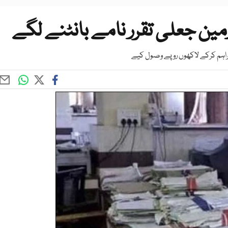
ن جعلی تقرر نامے بانٹنے لگے
فراہم کرکے لاکھوں روپے وصول کیے