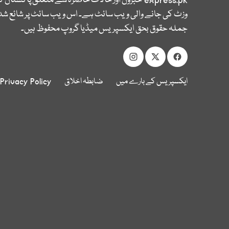
express.pk
خبروں اور حالات حاضرہ سے متعلق پاکستان 
وزٹ کی جانے والی ویب سائٹ ہے۔ اس ویب سائٹ پر شائع شدہ
جملہ حقوق بحق ایکسپریس میڈیا گروپ محفوظ ہیں۔
ایکسپریس کے بارے میں
ضابطہ اخلاق
Privacy Policy