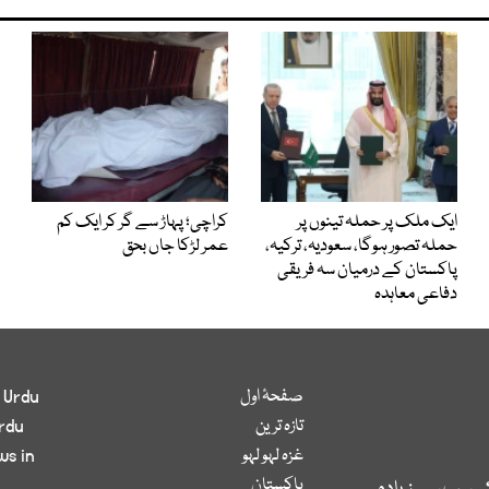
ایک ملک پر حملہ تینوں پر
کراچی؛ پہاڑ سے گر کر ایک کم
حملہ تصور ہوگا، سعودیہ، ترکیہ،
عمر لڑکا جاں بحق
پاکستان کے درمیان سہ فریقی
دفاعی معاہدہ
صفحۂ اول
 Urdu
تازہ ترین
rdu
غزہ لہو لہو
ws in
پاکستان