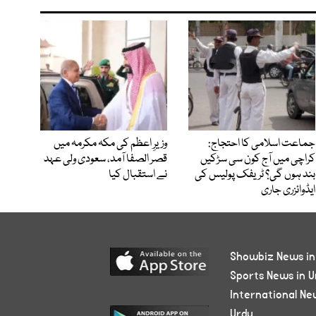
جماعت اسلامی کا احتجاج:
وزیرِ اعظم کی مکہ مکرمہ میں
کراچی میں آج کون سی سڑکیں
قصر الصفا آمد، سعودی ولی عہد
بند ہوں گی؟ ٹریفک پولیس کی
نے استقبال کیا
ایڈوائزری جاری
Showbiz News in
Sports News in U
International Ne
Urdu