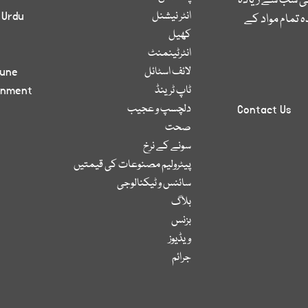
کی سب سے زیادہ
انٹر نیشنل
 Urdu
 تمام مواد کے
کھیل
انٹرٹینمنٹ
لائف اسٹائل
bune
ٹاپ ٹرینڈ
inment
دلچسپ و عجیب
Contact Us
صحت
سونے کے نرخ
پیٹرولیم مصنوعات کی قیمتیں
سائنس و ٹیکنالوجی
بلاگ
بزنس
ویڈیوز
جرائم