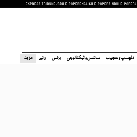
EXPRESS TRIBUNE
URDU E-PAPER
ENGLISH E-PAPER
SINDHI E-PAPER
L
دلچسپ و عجیب
سائنس و ٹیکنالوجی
بزنس
رائے
مزید