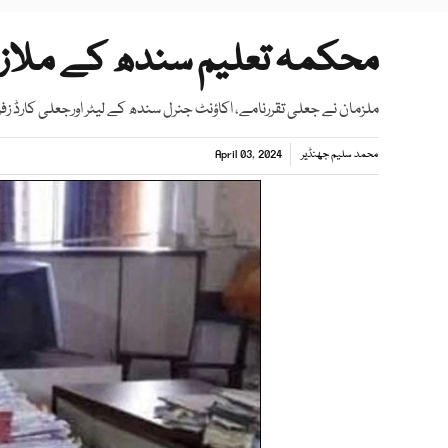
محکمہ تعلیم سندھ کے ملازمی
ملزمان نے جعلی تقررنامے، اکاؤنٹ جنرل سندھ کے لیٹر اورجعلی کارڈ ز
محمد سلیم جھنڈیر
April 03, 2024