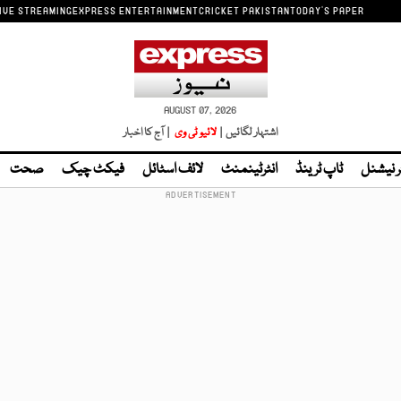
IVE STREAMING
EXPRESS ENTERTAINMENT
CRICKET PAKISTAN
TODAY'S PAPER
AUGUST 07, 2026
اشتہار لگائیں |
لائیو ٹی وی
| آج کا اخبار
ر نیشنل
ٹاپ ٹرینڈ
انٹرٹینمنٹ
لائف اسٹائل
فیکٹ چیک
صحت