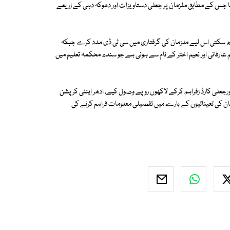
ا جس کے مطابق ملزمان پر جعلی دستاویزات اور دھوکہ دہی کے زریعے
بڑھ سکتی اس لیے ملزمان کی گرفتاری میں سی ٹی ڈی مدد کرے جبکہ
ارفانی اور نعیم اختر کے نام سے ہوئی ہے جو سندھ محکمہ تعلیم میں
رجعلی کارڈ زفراہم کرکے لاکھوں روپے وصول کیے، ادھر اینٹی کرپشن
مان کی تعیناتیوں کے بارے میں تفصیلی معلومات فراہم کرنے کی