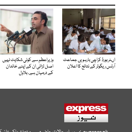
اںٹر بورڈ کراچی بارہویں جماعت
وزیراعظم سے کوئی شکایت نہیں
آرٹس ریگولر کے نتائج کا اعلان
اصل لڑائی ان کے اپنے خاندان
کے درمیان ہے، بلاول