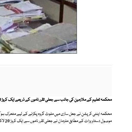
محکمہ تعلیم کے ملازمین کی جانب سے جعلی تقرر ناموں کے ذریعے ایک کروڑ 20 لاکھ روپے کے فراڈ کا انکشاف ہواہے۔
محکمہ اینٹی کرپشن نے جعل سازی میں ملوث گروہ پکڑنے کے لیے متحرک ہوگی
موصول دستاویزات کے مطابق ملزمان نے جعلی تقرر ناموں سے ایک کروڑ 20 لاکھ روپے کا فراڈ کیا ہے۔