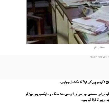
—فائل فوٹو
ا اور اس سلسلے میں سی ٹی ڈی سے مدد مانگ لی۔ ایکسپریس نیوز کو