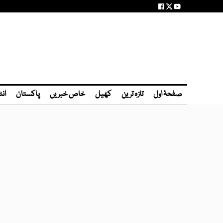
صفحۂ اول
تازہ ترین
کھیل
خاص خبریں
پاکستان
انٹ