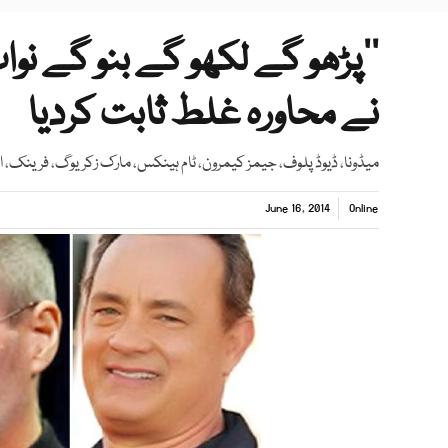
نے محاورہ غلط ثابت کردیا
میڈونا، ڈیوڈ پلوف، جیمز کیمرون، ٹام ہینکس، مارک زکریوگ، فرینک، 
June 16, 2014
Online