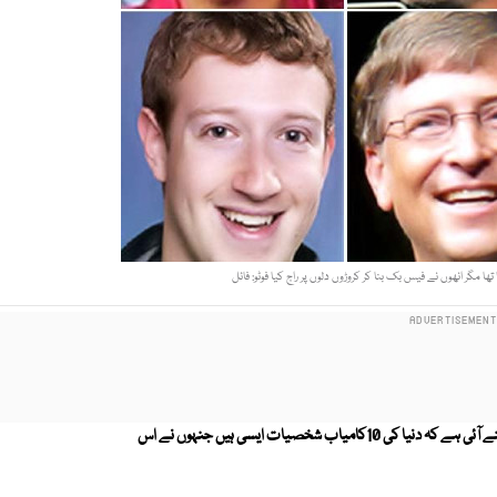
ا مگر انھوں نے فیس بک بنا کر کروڑوں دلوں پر راج کیا فوٹو: فائل
کہا جاتا ہے کہ ''پڑھوگے لکھو گے بنو گے نواب'' لیکن ایک حقیقت یہ بھی سامنے آئی ہے کہ دنیا کی 10کامیاب شخصیات ایسی ہیں جنہوں نے اس