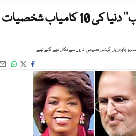
’’پڑھو گے لکھو گے بنو گے نواب‘‘ دنیا کی 10 کامیاب شخصیات
اسٹیو جابزاوربل گیٹس تعلیمی اداروں سے نکال دیے گئے تھے