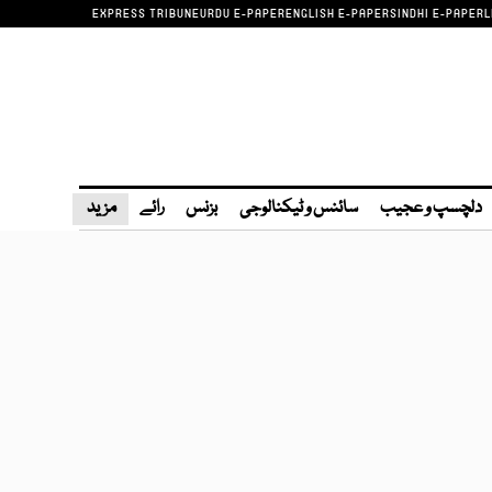
EXPRESS TRIBUNE
URDU E-PAPER
ENGLISH E-PAPER
SINDHI E-PAPER
L
دلچسپ و عجیب
سائنس و ٹیکنالوجی
بزنس
رائے
مزید