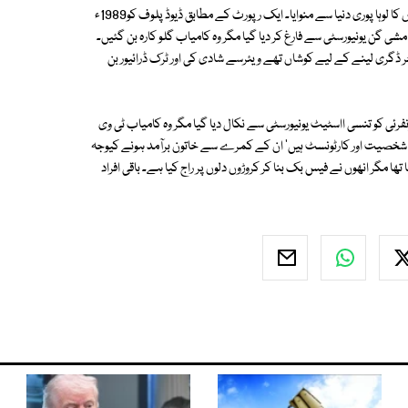
انھیں تعلیمی اداروں سے نکال دیا گیا تھا لیکن بعد میں انھوں نے اپنی صلاحیتوں کا لوہا پوری دنیا سے منوایا۔ ایک رپورٹ کے مطابق ڈیوڈ پلوف کو1989ء
 یونیورسٹی سے فارغ کر دیا گیا جب کہ میڈونا گلوکارہ کو1978ء میں مشی گن یونیورسٹی سے فارغ کر دیا گیا مگر وہ کامیاب گلو کارہ بن گئیں۔
ڈگری لینے کے لیے کوشاں تھے ویئرسے شادی کی اور ٹرک ڈرائیور بن
 ونفرئی کو تنسی ااسٹیٹ یونیورسٹی سے نکال دیا گیا مگر وہ کامیاب ٹی وی
روڑ میں لگایا گیا۔ ٹیڈٹرز کاروباری شخصیت اور کارٹونسٹ ہیں' ان کے کمرے سے خاتون برآمد ہونے کیوجہ
ھا مگر انھوں نے فیس بک بنا کر کروڑوں دلوں پر راج کیا ہے۔ باقی افراد