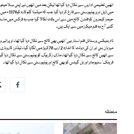
میں ڈیل اویر
حیمز کیمرون کو فلٹرن کالج میں سے اس وقت نکالا گیا جب وہ فزکس میں ماسٹر 
گئے' آج وہ فلم میکرز میں سے ایک ہیں۔
ٹام ہٹیکس ورسٹائل فلم اسٹار ہیں' انھیں بھی کالج سے نکال دیا گیا تھا۔ اوپرائے
میزبان بنی اور ان کی دولت کا اندازہ 2 ارب 70ک
سے انھیں کالج سے نکال دیا گیا تھا۔ مارک زکریوگ کو یونیورسٹی سے نکال دیا گیا ت
فرینک' سٹیوجاہز اور بل گیٹس کو بھی کالج اوریونیورسٹی سے نکال دیا گیا تھا۔
متعلقہ