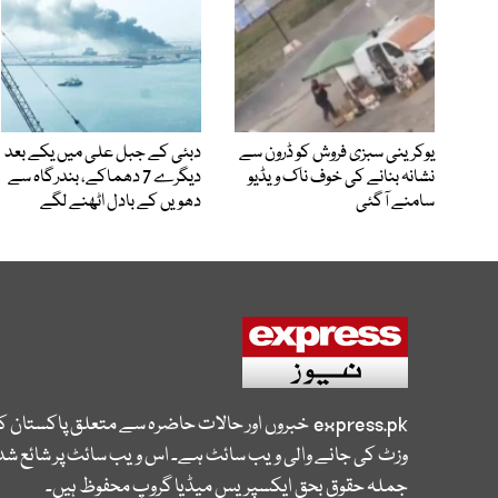
یوکرینی سبزی فروش کو ڈرون سے
دبئی کے جبل علی میں یکے بعد
نشانہ بنانے کی خوف ناک ویڈیو
دیگرے 7 دھماکے، بندرگاہ سے
سامنے آگئی
دھویں کے بادل اٹھنے لگے
express.pk
خبروں اور حالات حاضرہ سے متعلق پاکستان 
وزٹ کی جانے والی ویب سائٹ ہے۔ اس ویب سائٹ پر شائع شدہ
جملہ حقوق بحق ایکسپریس میڈیا گروپ محفوظ ہیں۔