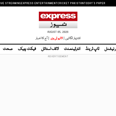
IVE STREAMING
EXPRESS ENTERTAINMENT
CRICKET PAKISTAN
TODAY'S PAPER
AUGUST 05, 2026
اشتہار لگائیں |
لائیو ٹی وی
| آج کا اخبار
ر نیشنل
ٹاپ ٹرینڈ
انٹرٹینمنٹ
لائف اسٹائل
فیکٹ چیک
صحت