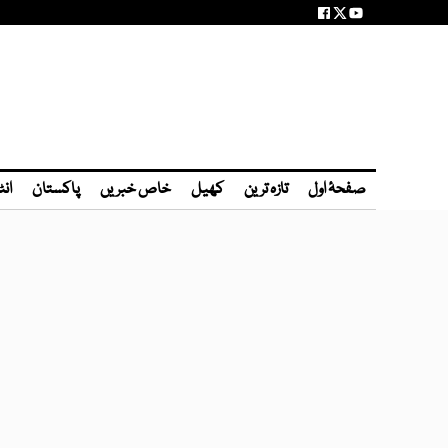
صفحۂ اول
تازہ ترین
کھیل
خاص خبریں
پاکستان
انٹ