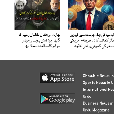
ٹرمپ کی ایک پوسٹ سے کروڑوں
بھارت اور افغان طالبان رجیم کا
ڈالر کمانے کا نیا طریقہ؟ امریکی
گٹھ جوڑ فاش ہونے پر مودی
صدر کی کمپنی پر نئی تنقید
سرکار کا نمائندہ تِلملا اٹھا
Showbiz News in
Sports News in U
International Ne
Urdu
Business News in
Urdu Magazine