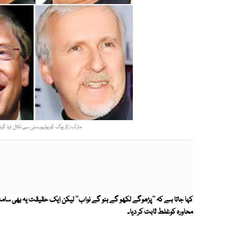
مارک زکریوگ کو یونیورسٹی سے نکال دیا گیا تھ
محاورہ کوغلط ثابت کر دیا۔