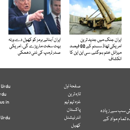
ایران جنگ میں جدید ترین
ایران آبنائے ہرمز کو کھول دے ورنہ
امریکی تھاڈ سسٹم کے 80 فیصد
بہت سخت مار پڑے گی، امریکی
میزائل ختم ہوگئے، سی این این کا
صدر ٹرمپ کی نئی دھمکی
انکشاف
صفحۂ اول
 Urdu
تازہ ترین
rdu
غزہ لہو لہو
ws in
پاکستان
کی سب سے زیادہ
انٹر نیشنل
 Urdu
 تمام مواد کے
کھیل